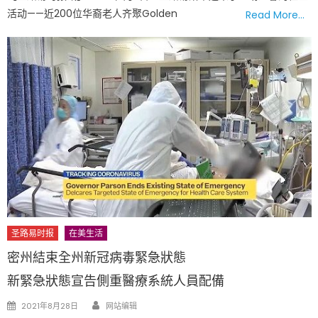
活动——近200位华裔老人齐聚Golden
Read More…
圣路易时报
在美生活
密州結束全州新冠病毒緊急狀態
新緊急狀態宣告側重醫療系統人員配備
Author
Posted
2021年8月28日
网站编辑