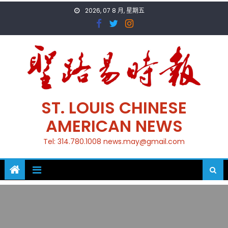
Skip
2026, 07 8 月, 星期五
to
content
ST. LOUIS CHINESE
AMERICAN NEWS
Tel: 314.780.1008 news.may@gmail.com