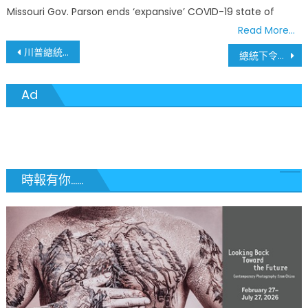
on
Missouri Gov. Parson ends ‘expansive’ COVID-19 state of
Read More…
文
川普總統出院 由醫院大門走到禮車 再搭乘海軍陸戰隊一號直升機返回白宮
總統下令停止協商 第二輪紓困金選前無望
章
Ad
導
覽
時報有你......