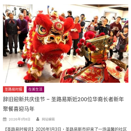
圣路易时报
在美生活
辞旧迎新共庆佳节 – 圣路易斯近200位华裔长者新年
聚餐喜迎马年
Author
Posted
2026年1月8日
网站编辑
on
【圣路易时报讯】2026年1月3日，圣路易斯市迎来了一场温馨的社区