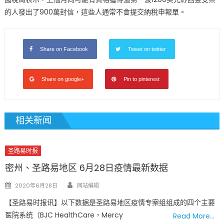
的人發出了900萬封信，這些人通常不會提交納稅申報單。
Share on Facebook
Tweet on twitter
Share on google+
Pin to pinterest
相关新闻
圣路易时报
密州、圣路易地区 6月28日疫情最新数据
Author
Posted
2020年6月28日
网站编辑
on
【圣路易时报讯】以下数据是圣路易地区疫情专案组组成的四个主要
医院系统（BJC HealthCare，Mercy
Read More…