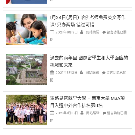
始
申
任
對
請
在
OPT
H-
即
1月24日(周日) 哈佛老师免费英文写作
開
1B
移
课! 只办两场 错过可惜
刀〉
簽
民
中
證
政
在
2021年1月19日
网站编辑
留言功能已關
高
策
〈1
閉
薪
再
月
者
改
24
先
H-
日
過去的兩年里 國際留學生和大學面臨的
得〉
1B
(周
挑戰和未來
中
樂
日)
透
哈
在
2021年5月3日
网站编辑
留言功能已關
(lottery)
佛
〈過
閉
取
老
去
消〉
师
的
中
免
兩
聖路易密蘇里大學 – 南京大學 MBA項
费
年
目入選中外合作排名第11名
英
里
文
國
在
2021年1月16日
网站编辑
留言功能已關
写
際
〈聖
閉
作
留
路
课!
學
易
只
生
密