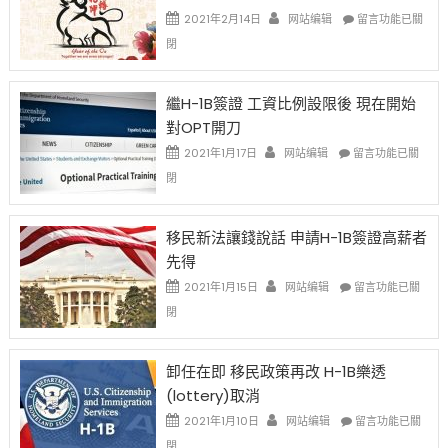
在
2021年2月14日
网站编辑
留言功能已關
〈2021
閉
Chinese
New
Year
繼H-1B簽證 工資比例設限後 現在開始
Ox
對OPT開刀
Special
Issue〉
在
2021年1月17日
网站编辑
留言功能已關
中
〈繼
閉
H-
1B
簽
移民新法讓錢說話 申請H-1B簽證高薪者
證
先得
工
資
在
2021年1月15日
网站编辑
留言功能已關
比
〈移
閉
例
民
設
新
限
法
卸任在即 移民政策再改 H-1B樂透
後
讓
(lottery)取消
現
錢
在
說
在
2021年1月10日
网站编辑
留言功能已關
開
話
〈卸
閉