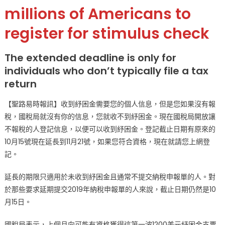
等
millions of Americans to
待
register for stimulus check
第
一
波
The extended deadline is only for
紓
individuals who don’t typically file a tax
困
return
金
嗎?
【聖路易時報訊】收到紓困金需要您的個人信息，但是您如果沒有報
現
稅，國稅局就沒有你的信息，您就收不到紓困金。現在國稅局開放讓
在
不報稅的人登記信息，以便可以收到紓困金。登記截止日期有原來的
登
10月15號現在延長到11月21號，如果您符合資格，現在就請您上網登
記
記。
還
來
延長的期限只適用於未收到紓困金且通常不提交納稅申報單的人。對
得
於那些要求延期提交2019年納稅申報單的人來說，截止日期仍然是10
及〉
中
月15日。
國稅局表示，上個月向可能有資格獲得這第一波1200美元紓困金支票