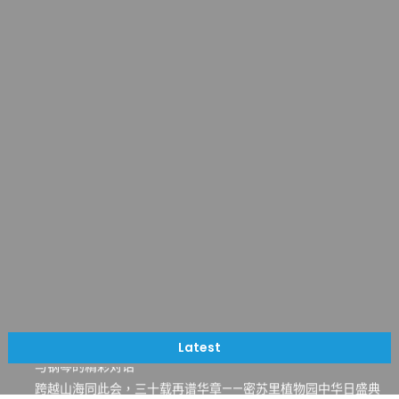
一晃三十年，初夏又相逢。中华日，等你来赴约 —— 密苏里植物
园“中华日三十周年特别报道（五）
筝声与琴韵交汇：刘励(Li Statler)与钢琴家Darek演绎一场古筝
Latest
与钢琴的精彩对话
跨越山海同此会，三十载再谱华章——密苏里植物园中华日盛典