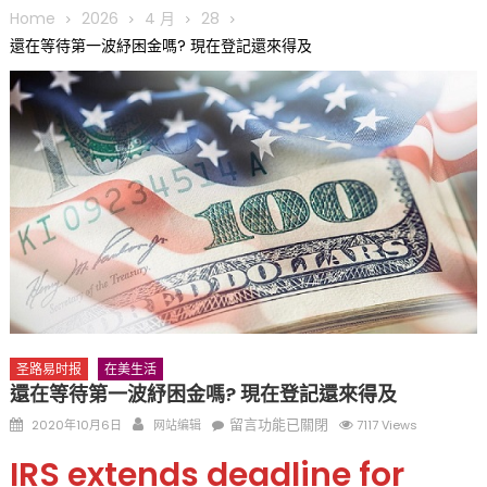
圆满举行
Home
2026
4 月
28
圣路易龙舟俱乐部5月16日龙舟体验日 邀请各界亲身体验划行乐
還在等待第一波紓困金嗎? 現在登記還來得及
趣 + 水上竞速魅力
三十二载跨越时空的相逢
执掌密苏里植物园近四十年 致力推动全球植物多样性研究与中美
合作 Peter Raven 博士逝世 享年89岁
一晃三十年，初夏又相逢。中华日，等你来赴约 —— 密苏里植物
园“中华日三十周年特别报道（五）
筝声与琴韵交汇：刘励(Li Statler)与钢琴家Darek演绎一场古筝
与钢琴的精彩对话
圣路易时报
在美生活
還在等待第一波紓困金嗎? 現在登記還來得及
Posted
Author
在
留言功能已關閉
2020年10月6日
网站编辑
7117 Views
on
〈還
IRS extends deadline for
在