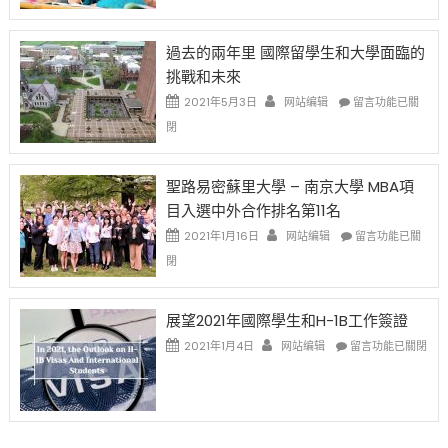
月
者
改
24
先
H-
日
過去的兩年里 國際留學生和大學面臨的
得〉
1B
(周
挑戰和未來
中
樂
日)
透
哈
在
2021年5月3日
网站编辑
留言功能已關
(lottery)
佛
〈過
閉
取
老
去
消〉
师
的
中
免
兩
聖路易密蘇里大學 – 南京大學 MBA項
费
年
目入選中外合作排名第11名
英
里
文
國
在
2021年1月16日
网站编辑
留言功能已關
写
際
〈聖
閉
作
留
路
课!
學
易
只
生
密
展望2021年國際學生和H-1B工作簽證
办
和
蘇
在
两
大
里
2021年1月4日
网站编辑
留言功能已關閉
〈展
场
學
大
望
错
面
學
2021
过
臨
–
年
可
的
南
國
惜〉
挑
京