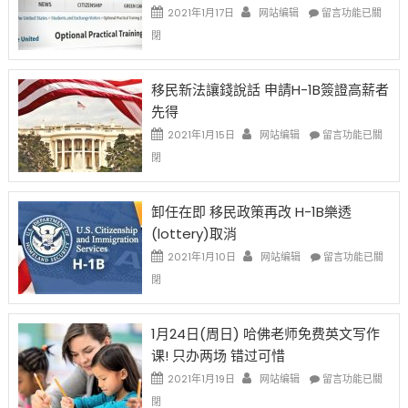
Issue〉
在
2021年1月17日
网站编辑
留言功能已關
中
〈繼
閉
H-
1B
簽
移民新法讓錢說話 申請H-1B簽證高薪者
證
先得
工
資
在
2021年1月15日
网站编辑
留言功能已關
比
〈移
閉
例
民
設
新
限
法
卸任在即 移民政策再改 H-1B樂透
後
讓
(lottery)取消
現
錢
在
說
在
2021年1月10日
网站编辑
留言功能已關
開
話
〈卸
閉
始
申
任
對
請
在
OPT
H-
即
1月24日(周日) 哈佛老师免费英文写作
開
1B
移
课! 只办两场 错过可惜
刀〉
簽
民
中
證
政
在
2021年1月19日
网站编辑
留言功能已關
高
策
〈1
閉
薪
再