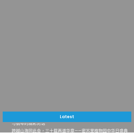
一晃三十年，初夏又相逢。中华日，等你来赴约 —— 密苏里植物
园“中华日三十周年特别报道（五）
筝声与琴韵交汇：刘励(Li Statler)与钢琴家Darek演绎一场古筝
Latest
与钢琴的精彩对话
跨越山海同此会，三十载再谱华章——密苏里植物园中华日盛典