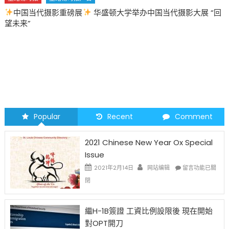
中国当代摄影重磅展
华盛顿大学举办中国当代摄影大展 “回
望未来”
Popular
Recent
Comment
2021 Chinese New Year Ox Special
Issue
在
2021年2月14日
网站编辑
留言功能已關
〈2021
閉
Chinese
New
Year
繼H-1B簽證 工資比例設限後 現在開始
Ox
對OPT開刀
Special