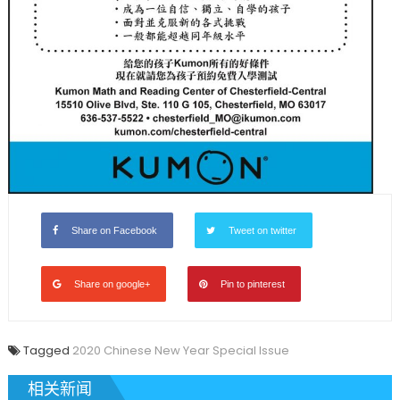
Share on Facebook
Tweet on twitter
Share on google+
Pin to pinterest
Tagged
2020 Chinese New Year Special Issue
相关新闻