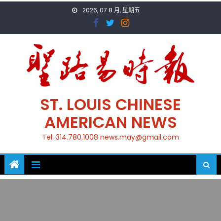
Skip
2026, 07 8 月, 星期五
to
content
ST. LOUIS CHINESE
AMERICAN NEWS
Tel: 314.780.1008 news.may@gmail.com