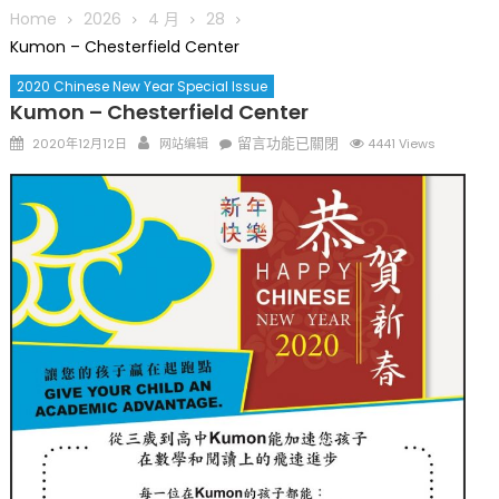
圆满举行
Home
2026
4 月
28
圣路易龙舟俱乐部5月16日龙舟体验日 邀请各界亲身体验划行乐
Kumon – Chesterfield Center
趣 + 水上竞速魅力
2020 Chinese New Year Special Issue
三十二载跨越时空的相逢
Kumon – Chesterfield Center
执掌密苏里植物园近四十年 致力推动全球植物多样性研究与中美
Posted
Author
在
留言功能已關閉
2020年12月12日
网站编辑
4441 Views
合作 Peter Raven 博士逝世 享年89岁
on
〈Kumon
一晃三十年，初夏又相逢。中华日，等你来赴约 —— 密苏里植物
–
园“中华日三十周年特别报道（五）
Chesterfield
筝声与琴韵交汇：刘励(Li Statler)与钢琴家Darek演绎一场古筝
Center〉
与钢琴的精彩对话
中