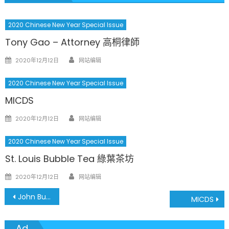
2020 Chinese New Year Special Issue
Tony Gao – Attorney 高桐律師
Author
Posted
2020年12月12日
网站编辑
on
2020 Chinese New Year Special Issue
MICDS
Author
Posted
2020年12月12日
网站编辑
on
2020 Chinese New Year Special Issue
St. Louis Bubble Tea 綠葉茶坊
Author
Posted
2020年12月12日
网站编辑
on
文
John Burroughs School
MICDS
章
Ad