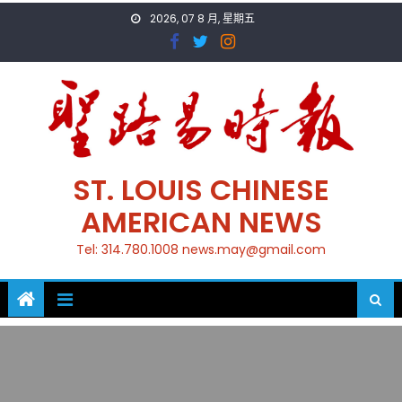
Skip
2026, 07 8 月, 星期五
to
content
ST. LOUIS CHINESE
AMERICAN NEWS
Tel: 314.780.1008 news.may@gmail.com