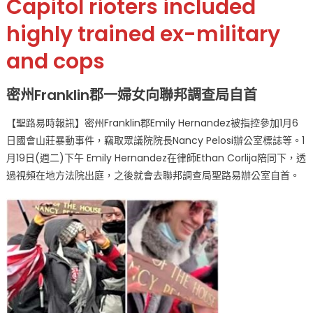
Capitol rioters included
與
國
highly trained ex-military
會
and cops
山
莊
暴
密州Franklin郡一婦女向聯邦調查局自首
動
事
【聖路易時報訊】密州Franklin郡Emily Hernandez被指控參加1月6
件
日國會山莊暴動事件，竊取眾議院院長Nancy Pelosi辦公室標誌等。1
包
月19日(週二)下午 Emily Hernandez在律師Ethan Corlija陪同下，透
括
過視頻在地方法院出庭，之後就會去聯邦調查局聖路易辦公室自首。
前
軍
方、
警
方
超
過
125
人