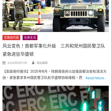
圣路易时报
在美生活
风云变色！首都军事化升级 三共和党州国民警卫队
紧急进驻华盛顿
Author
Posted
2025年8月17日
网站编辑
on
【圣路易时报讯】2025年8月，特朗普政府以加强首都治安和清洁为
由，紧急要求多州国民警卫队赴华盛顿协助维稳。西
Read More…