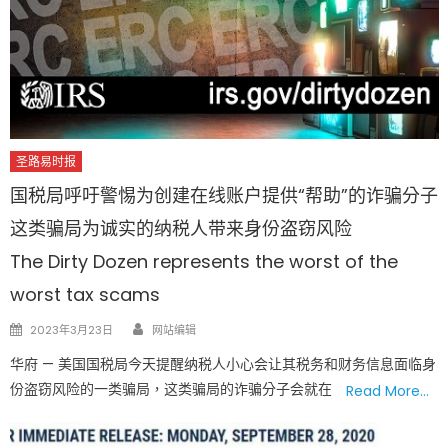
圣路易时报
国税局呼吁警惕为创建在线账户提供“帮助”的诈骗分子
这类骗局为诚实的纳税人带来身份盗窃风险
The Dirty Dozen represents the worst of the
worst tax scams
Author
Posted
2023年3月23日
网站编辑
on
华府 — 美国国税局今天提醒纳税人小心会让其税务和财务信息面临身
份盗窃风险的一类骗局，这类骗局的诈骗分子会就在
Read More…