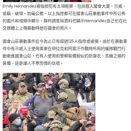
被
Emily Hernandez被指控犯有五項輕罪，包括擅入國會大廈、示威、
指
偷竊、破壞、妨礙公務。以上指控都可在國會山莊暴動事件中所公佈
控
的圖片和視頻中顯示，聯邦調查局資料也顯示Hernandez自己也在社
或
交媒體上上傳暴動時她在國會的照片。
逮
捕〉
國會山莊暴動事件迄今為止已有超過125人指控或被捕，由於在暴動事
中
件中有示威人士使用美軍在伊拉克和阿富汗作戰時所用的編隊戰鬥行
動衝進國會山莊，也有人使用和警察裝備相似的防彈衣、耳機之類的
裝備，這是讓人不寒而慄的信號。