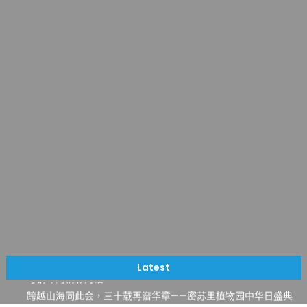
一晃三十年，初夏又相逢。中华日，等你来赴约 —— 密苏里植物
园“中华日三十周年特别报道（五）
筝声与琴韵交汇：刘励(Li Statler)与钢琴家Darek演绎一场古筝
Latest
与钢琴的精彩对话
跨越山海同此会，三十载再谱华章——密苏里植物园中华日盛典