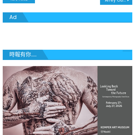
章
Ad
導
覽
時報有你......