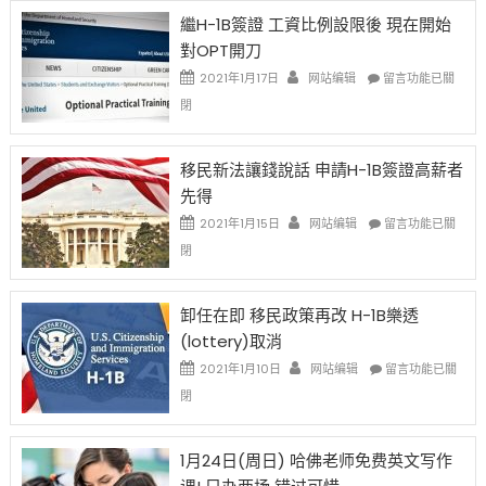
Year
繼H-1B簽證 工資比例設限後 現在開始
Ox
對OPT開刀
Special
Issue〉
在
2021年1月17日
网站编辑
留言功能已關
中
〈繼
閉
H-
1B
簽
移民新法讓錢說話 申請H-1B簽證高薪者
證
先得
工
資
在
2021年1月15日
网站编辑
留言功能已關
比
〈移
閉
例
民
設
新
限
法
卸任在即 移民政策再改 H-1B樂透
後
讓
(lottery)取消
現
錢
在
說
在
2021年1月10日
网站编辑
留言功能已關
開
話
〈卸
閉
始
申
任
對
請
在
OPT
H-
即
1月24日(周日) 哈佛老师免费英文写作
開
1B
移
刀〉
簽