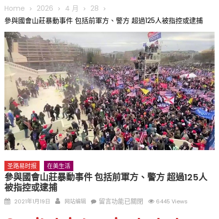
圆满举行
Home
2026
4 月
28
圣路易龙舟俱乐部5月16日龙舟体验日 邀请各界亲身体验划行乐
參與國會山莊暴動事件 包括前軍方、警方 超過125人被指控或逮捕
趣 + 水上竞速魅力
三十二载跨越时空的相逢
执掌密苏里植物园近四十年 致力推动全球植物多样性研究与中美
合作 Peter Raven 博士逝世 享年89岁
一晃三十年，初夏又相逢。中华日，等你来赴约 —— 密苏里植物
园“中华日三十周年特别报道（五）
筝声与琴韵交汇：刘励(Li Statler)与钢琴家Darek演绎一场古筝
与钢琴的精彩对话
圣路易时报
在美生活
參與國會山莊暴動事件 包括前軍方、警方 超過125人
被指控或逮捕
Posted
Author
在
留言功能已關閉
2021年1月19日
网站编辑
6445 Views
on
〈參