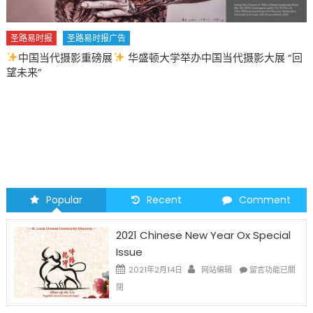
圣路易时报
圣路易时报广告
中国当代摄影重磅展
华盛顿大学举办中国当代摄影大展 “回
望未来”
Popular
Recent
Comment
2021 Chinese New Year Ox Special
Issue
在
2021年2月14日
网站编辑
留言功能已關
〈2021
閉
Chinese
New