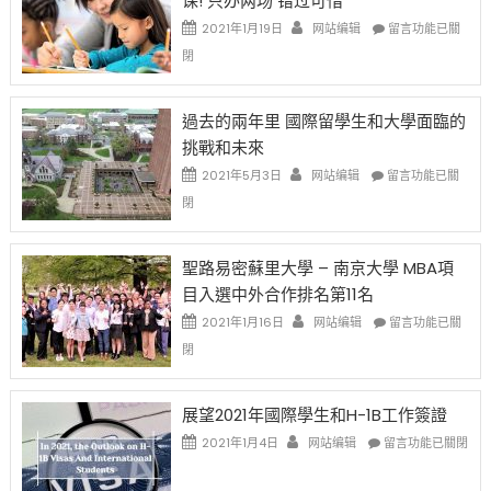
课! 只办两场 错过可惜
民
中
證
政
在
2021年1月19日
网站编辑
留言功能已關
高
策
〈1
閉
薪
再
月
者
改
24
先
H-
日
過去的兩年里 國際留學生和大學面臨的
得〉
1B
(周
挑戰和未來
中
樂
日)
透
哈
在
2021年5月3日
网站编辑
留言功能已關
(lottery)
佛
〈過
閉
取
老
去
消〉
师
的
中
免
兩
聖路易密蘇里大學 – 南京大學 MBA項
费
年
目入選中外合作排名第11名
英
里
文
國
在
2021年1月16日
网站编辑
留言功能已關
写
際
〈聖
閉
作
留
路
课!
學
易
只
生
密
展望2021年國際學生和H-1B工作簽證
办
和
蘇
在
两
大
里
2021年1月4日
网站编辑
留言功能已關閉
〈展
场
學
大
望
错
面
學