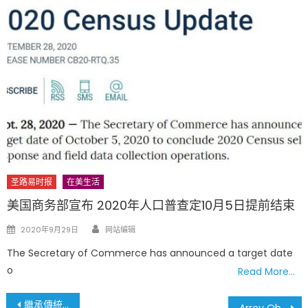
圣路易时报
在美生活
美国商务部宣布 2020年人口普查定10月5日提前结束
Author
Posted
2020年9月29日
网站编辑
on
The Secretary of Commerce has announced a target date
o
Read More…
文
繼承傳統文化 • 弘揚中華文明
Arrey Obenson 接任聖路易國際機構總裁