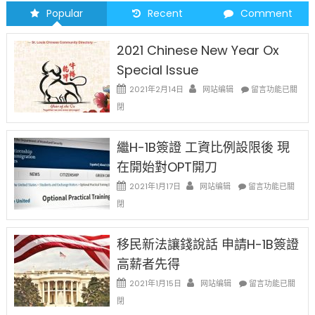
Popular
Recent
Comment
2021 Chinese New Year Ox
Special Issue
在
2021年2月14日
网站编辑
留言功能已關
〈2021
閉
Chinese
New
Year
繼H-1B簽證 工資比例設限後 現
Ox
在開始對OPT開刀
Special
Issue〉
在
2021年1月17日
网站编辑
留言功能已關
中
〈繼
閉
H-
1B
簽
移民新法讓錢說話 申請H-1B簽證
證
高薪者先得
工
資
在
2021年1月15日
网站编辑
留言功能已關
比
〈移
閉
例
民