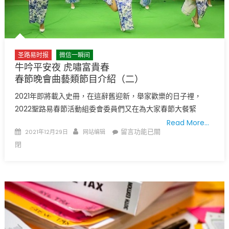
家
庭
檢
測
劑
圣路易时报
微信一瞬间
盒
牛吟平安夜 虎嘯富貴春
折
春節晚會曲藝類節目介紹（二）
扣
2021年即將載入史冊，在這辭舊迎新，舉家歡樂的日子裡，
碼
2022聖路易春節活動組委會委員們又在為大家春節大餐緊
在
此〉
Read More…
Posted
Author
在
留言功能已關
2021年12月29日
网站编辑
中
on
〈牛
閉
吟
平
安
夜
虎
嘯
富