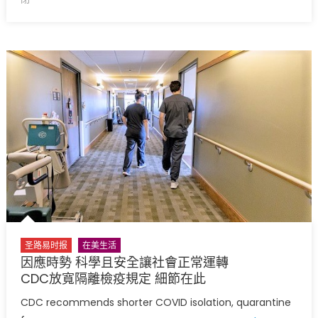
濟
志
工
聖
誕
節
前
完
成
龍
捲
風
賑
災
發
圣路易时报
在美生活
放〉
因應時勢 科學且安全讓社會正常運轉
中
CDC放寬隔離檢疫規定 細節在此
CDC recommends shorter COVID isolation, quarantine