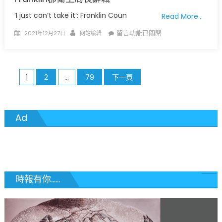
放
寬
‘I just can’t take it’: Franklin Coun
Read More…
隔
Posted
Author
在
留言功能已關閉
2021年12月27日
网站编辑
離
on
〈言
檢
語
疫
攻
規
文
1
2
...
79
下一頁
擊
定
生
章
細
命
節
分
威
在
Ad
脅
此〉
頁
Franklin
中
郡
衛
生
時報有你......
局
長
辭
職〉