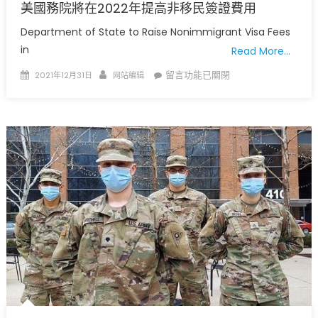
美國務院將在2022年提高非移民簽證費用
局
發
Department of State to Raise Nonimmigrant Visa Fees
布
in
Read More…
緊
急
Posted
Author
在
留言功能已關閉
2021年12月31日
网站编辑
嚴
on
〈美
厲
國
公
務
共
院
衛
將
生
在
警
2022
告〉
年
中
提
高
非
移
民
簽