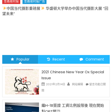
圣路易时报
圣路易时报广告
中国当代摄影重磅展
华盛顿大学举办中国当代摄影大展 “回
望未来”
Popular
Recent
Comment
2021 Chinese New Year Ox Special
Issue
在
2021年2月14日
网站编辑
留言功能已關
〈2021
閉
Chinese
New
Year
繼H-1B簽證 工資比例設限後 現在開始
Ox
對OPT開刀
Special