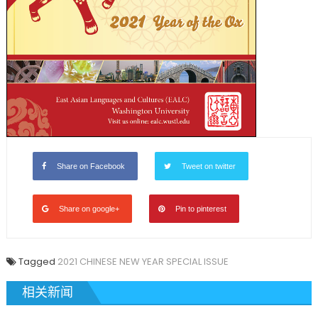
學〉
中
Share on Facebook
Tweet on twitter
Share on google+
Pin to pinterest
Tagged
2021 CHINESE NEW YEAR SPECIAL ISSUE
相关新闻