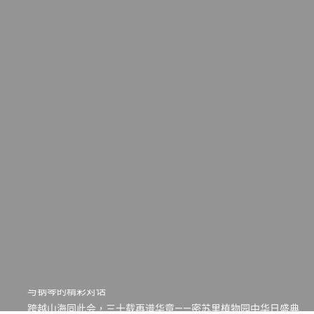
一晃三十年，初夏又相逢。中华日，等你来赴约 —— 密苏里植物
园“中华日三十周年特别报道（五）
筝声与琴韵交汇：刘励(Li Statler)与钢琴家Darek演绎一场古筝
与钢琴的精彩对话
跨越山海同此会，三十载再谱华章——密苏里植物园中华日盛典