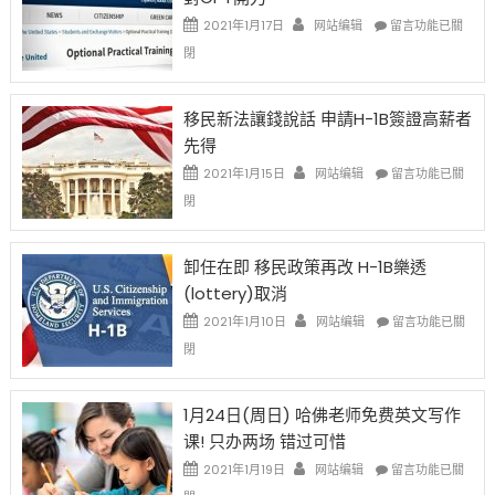
Issue〉
在
2021年1月17日
网站编辑
留言功能已關
中
〈繼
閉
H-
1B
簽
移民新法讓錢說話 申請H-1B簽證高薪者
證
先得
工
資
在
2021年1月15日
网站编辑
留言功能已關
比
〈移
閉
例
民
設
新
限
法
卸任在即 移民政策再改 H-1B樂透
後
讓
(lottery)取消
現
錢
在
說
在
2021年1月10日
网站编辑
留言功能已關
開
話
〈卸
閉
始
申
任
對
請
在
OPT
H-
即
1月24日(周日) 哈佛老师免费英文写作
開
1B
移
课! 只办两场 错过可惜
刀〉
簽
民
中
證
政
在
2021年1月19日
网站编辑
留言功能已關
高
策
〈1