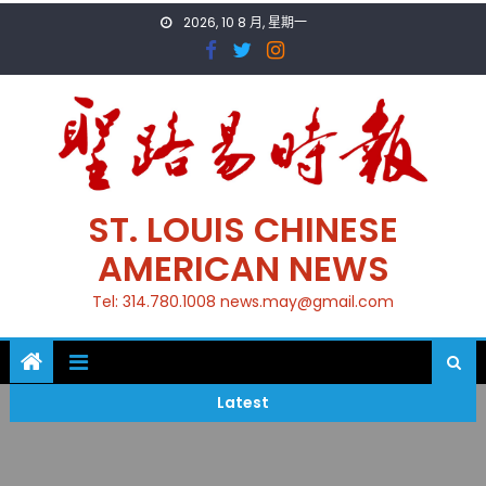
Skip
2026, 10 8 月, 星期一
to
content
ST. LOUIS CHINESE
AMERICAN NEWS
Tel: 314.780.1008 news.may@gmail.com
Latest