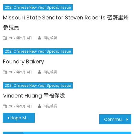
2021 Chinese New Year Special Issue
Missouri State Senator Steven Roberts 密蘇里州
參議員
Author
Posted
2021年2月14日
网站编辑
on
2021 Chinese New Year Special Issue
Foundry Bakery
Author
Posted
2021年2月14日
网站编辑
on
2021 Chinese New Year Special Issue
Vincent Huang 幸福保險
Author
Posted
2021年2月14日
网站编辑
on
文
Hope Montessori Academy
Community Music School of Webster University 韋伯斯特大學
章