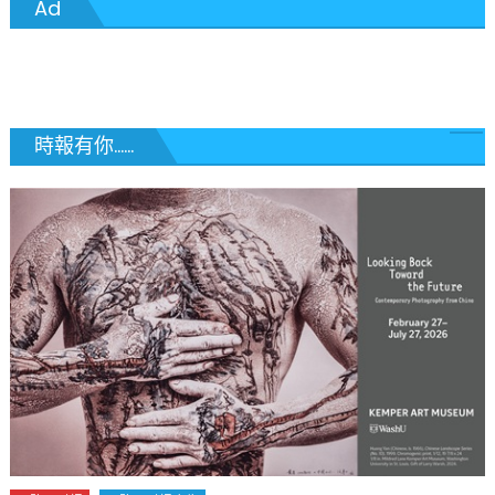
Ad
導
覽
時報有你......