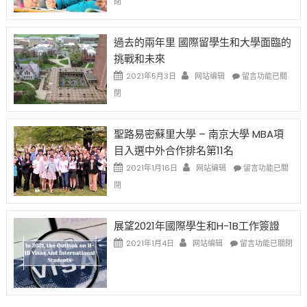
閉
薪
再
月
者
改
24
先
H-
日
過去的兩年里 國際留學生和大學面臨的
得〉
1B
(周
挑戰和未來
中
樂
日)
透
哈
在
2021年5月3日
网站编辑
留言功能已關
(lottery)
佛
〈過
閉
取
老
去
消〉
师
的
中
免
兩
聖路易密蘇里大學 – 南京大學 MBA項
费
年
目入選中外合作排名第11名
英
里
文
國
在
2021年1月16日
网站编辑
留言功能已關
写
際
〈聖
閉
作
留
路
课!
學
易
只
生
密
展望2021年國際學生和H-1B工作簽證
办
和
蘇
在
两
大
里
2021年1月4日
网站编辑
留言功能已關閉
〈展
场
學
大
望
错
面
學
2021
过
臨
–
年
可
的
南
國
惜〉
挑