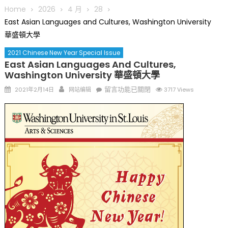
圆满举行
Home
2026
4 月
28
圣路易龙舟俱乐部5月16日龙舟体验日 邀请各界亲身体验划行乐
East Asian Languages and Cultures, Washington University
趣 + 水上竞速魅力
華盛頓大學
三十二载跨越时空的相逢
2021 Chinese New Year Special Issue
执掌密苏里植物园近四十年 致力推动全球植物多样性研究与中美
East Asian Languages And Cultures,
合作 Peter Raven 博士逝世 享年89岁
Washington University 華盛頓大學
一晃三十年，初夏又相逢。中华日，等你来赴约 —— 密苏里植物
Posted
Author
在
留言功能已關閉
2021年2月14日
网站编辑
3717 Views
园“中华日三十周年特别报道（五）
on
〈East
筝声与琴韵交汇：刘励(Li Statler)与钢琴家Darek演绎一场古筝
Asian
与钢琴的精彩对话
Languages
and
Cultures,
Washington
University
華
盛
頓
大