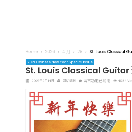
Home
2026
4 月
28
St. Louis Classic
2021 Chinese New Year Special Issue
St. Louis Classical G
Posted
Author
在
留言功能已關閉
2021年2月14日
网站编辑
4084 Vi
on
〈St.
Louis
Classical
Guitar
聖
路
易