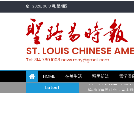
Skip
2026, 06 8 月, 星期四
to
content
ST. LOUIS CHINESE A
Tel: 314.780.1008 news.may@gmail.com
一晃三十年，初夏又相逢
HOME
在美生活
移民新法
留学深
筝声与琴韵交汇：刘励(Li
Latest
跨越山海同此会，三十载
圣路易龙舟俱乐部5月16
三十二载跨越时空的相逢
执掌密苏里植物园近四十年 
一晃三十年，初夏又相逢
筝声与琴韵交汇：刘励(Li