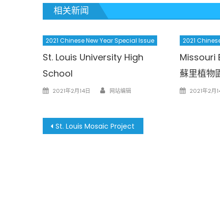
相关新闻
2021 Chinese New Year Special Issue
2021 Chinese
St. Louis University High
Missouri
School
蘇里植物
Author
Posted
Posted
2021年2月14日
网站编辑
2021年2月1
on
on
文
St. Louis Mosaic Project
章
導
覽