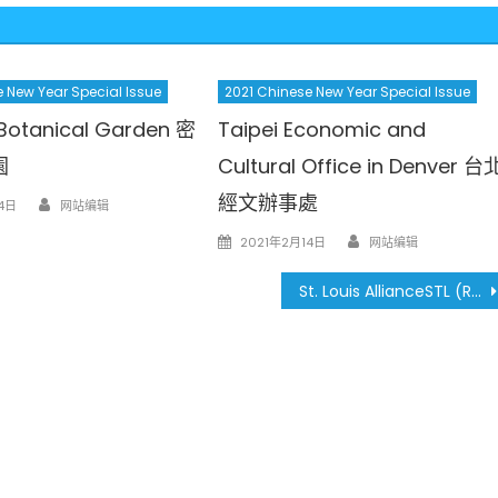
 New Year Special Issue
2021 Chinese New Year Special Issue
 Botanical Garden 密
Taipei Economic and
園
Cultural Office in Denver 台
Author
經文辦事處
4日
网站编辑
Author
Posted
2021年2月14日
网站编辑
on
St. Louis AllianceSTL (RCGA) 聖路易聯盟