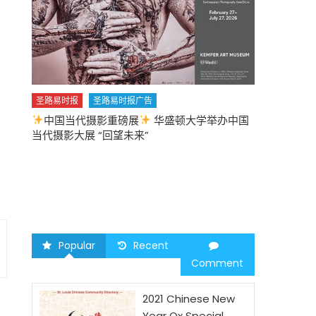
圣路易时报
圣路易时报广告
中国当代摄影重磅展
华盛顿大学举办中国
圣路易时报
当代摄影大展 “回望未来”
中午
2026 马年
Popular
Recent
Comment
2021 Chinese New
Year Ox Special