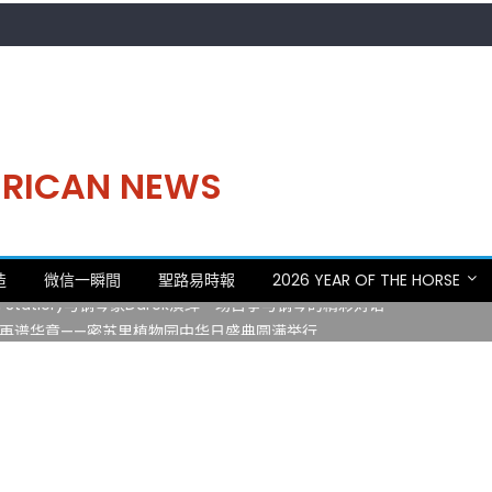
MERICAN NEWS
。中华日，等你来赴约 —— 密苏里植物园“中华日三十周年特别报道（五
造
微信一瞬間
聖路易時報
2026 YEAR OF THE HORSE
 Statler)与钢琴家Darek演绎一场古筝与钢琴的精彩对话
再谱华章——密苏里植物园中华日盛典圆满举行
日龙舟体验日 邀请各界亲身体验划行乐趣 + 水上竞速魅力
致力推动全球植物多样性研究与中美合作 Peter Raven 博士逝世 享年
。中华日，等你来赴约 —— 密苏里植物园“中华日三十周年特别报道（五
 Statler)与钢琴家Darek演绎一场古筝与钢琴的精彩对话