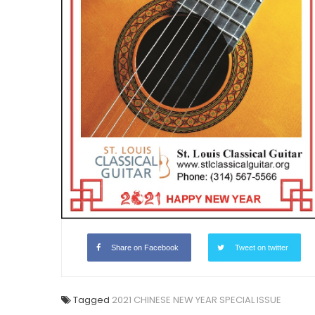
古
典
吉
他
協
會〉
中
圣路易时报
圣路易时报
免费健康检查 无需预约
条件者使用 欢迎参加索取
易时报广告
9点至中午 Grace UM C
Peter Lu Team 卢长志
Share on Facebook
Tweet on twitter
Tagged
2021 CHINESE NEW YEAR SPECIAL ISSUE