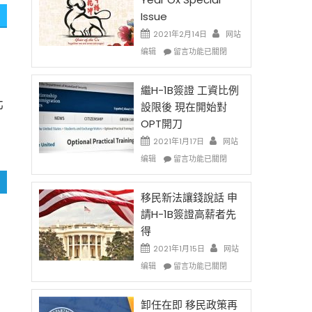
Issue
2021年2月14日
网站
在
编辑
留言功能已關閉
〈2021
Chinese
New
繼H-1B簽證 工資比例
北
Year
設限後 現在開始對
Ox
OPT開刀
Special
Issue〉
2021年1月17日
网站
中
在
编辑
留言功能已關閉
〈繼
H-
1B
移民新法讓錢說話 申
簽
請H-1B簽證高薪者先
證
得
工
資
2021年1月15日
网站
比
在
编辑
留言功能已關閉
例
〈移
設
民
限
新
卸任在即 移民政策再