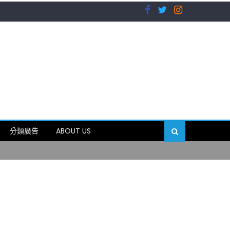
）
分類廣告
ABOUT US
89岁
）