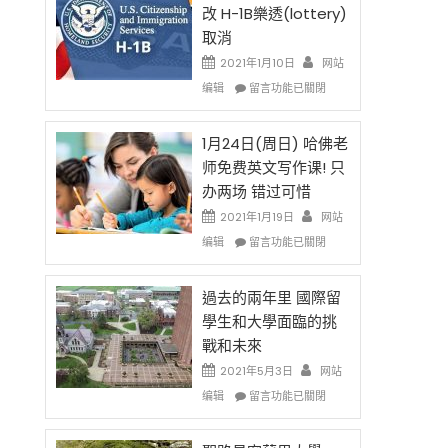
後
法
改 H-1B樂透(lottery)
現
讓
取消
在
錢
開
說
2021年1月10日
网站
始
話
在
编辑
留言功能已關閉
對
申
〈卸
OPT
請
任
開
H-
在
1月24日(周日) 哈佛老
刀〉
1B
即
师免费英文写作课! 只
中
簽
移
办两场 错过可惜
證
民
高
政
2021年1月19日
网站
薪
策
在
编辑
留言功能已關閉
者
再
〈1
先
改
月
得〉
H-
24
過去的兩年里 國際留
中
1B
日
學生和大學面臨的挑
樂
(周
戰和未來
透
日)
(lottery)
哈
2021年5月3日
网站
取
佛
在
编辑
留言功能已關閉
消〉
老
〈過
中
师
去
免