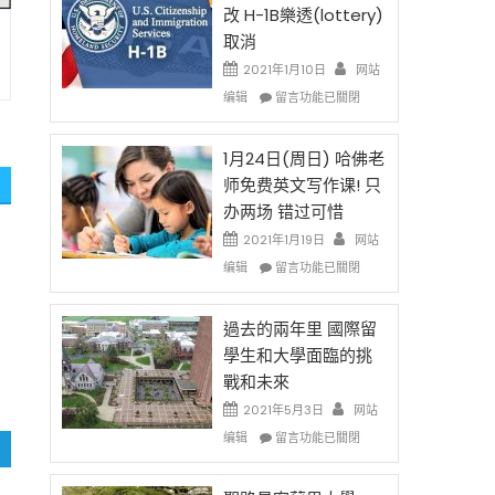
後
法
改 H-1B樂透(lottery)
現
讓
取消
在
錢
開
說
2021年1月10日
网站
始
話
在
编辑
留言功能已關閉
對
申
〈卸
OPT
請
任
開
H-
在
1月24日(周日) 哈佛老
刀〉
1B
即
师免费英文写作课! 只
中
簽
移
办两场 错过可惜
證
民
高
政
2021年1月19日
网站
薪
策
在
编辑
留言功能已關閉
者
再
〈1
先
改
月
得〉
H-
24
過去的兩年里 國際留
中
1B
日
學生和大學面臨的挑
樂
(周
戰和未來
透
日)
(lottery)
哈
2021年5月3日
网站
取
佛
在
编辑
留言功能已關閉
消〉
老
〈過
中
师
去
免