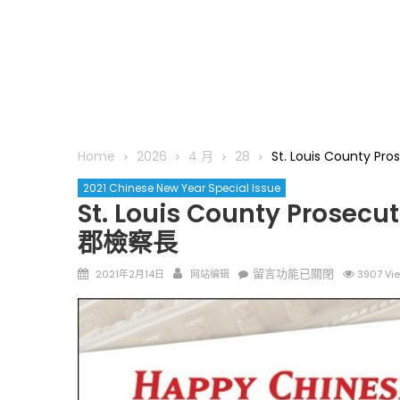
Home
2026
4 月
28
St. Louis County P
2021 Chinese New Year Special Issue
St. Louis County Prosecu
郡檢察長
Posted
Author
在
留言功能已關閉
2021年2月14日
网站编辑
3907 Vi
on
〈St.
Louis
County
Prosecuting
Attorney
Wesley