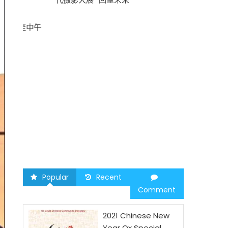
中午
圣路易时报
2026 马年
Popular
Recent
Comment
2021 Chinese New
Year Ox Special