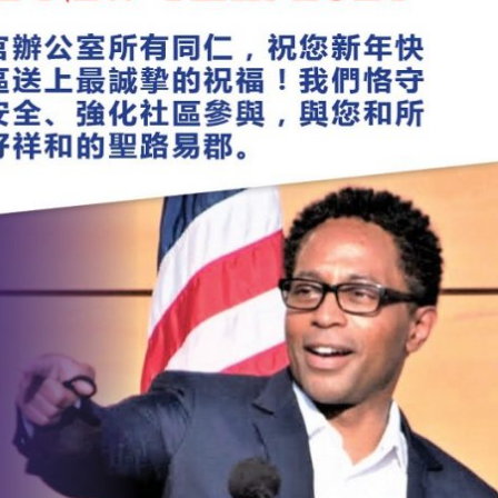
广告
圣路易时报
圣路易时报广告
 免费赠送血压计供符合
了解您的数字! 3月21日星期六 上午9点至
! 4月18日星期六 上午
Grace UM Church 免费健康检查
hurch