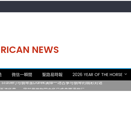
MERICAN NEWS
。中华日，等你来赴约 —— 密苏里植物园“中华日三十周年特别报道（五
造
微信一瞬間
聖路易時報
2026 YEAR OF THE HORSE
 Statler)与钢琴家Darek演绎一场古筝与钢琴的精彩对话
再谱华章——密苏里植物园中华日盛典圆满举行
日龙舟体验日 邀请各界亲身体验划行乐趣 + 水上竞速魅力
致力推动全球植物多样性研究与中美合作 Peter Raven 博士逝世 享年
。中华日，等你来赴约 —— 密苏里植物园“中华日三十周年特别报道（五
 Statler)与钢琴家Darek演绎一场古筝与钢琴的精彩对话