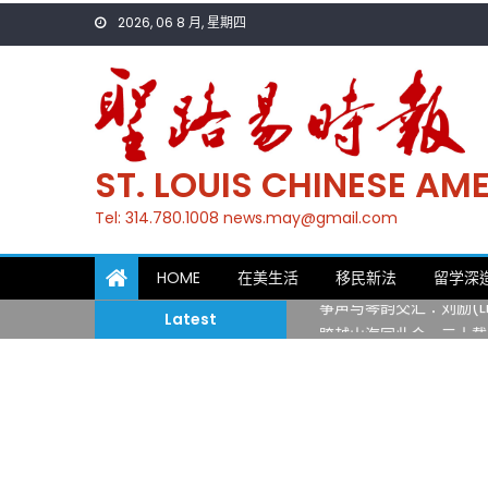
Skip
2026, 06 8 月, 星期四
to
content
ST. LOUIS CHINESE A
Tel: 314.780.1008 news.may@gmail.com
一晃三十年，初夏又相逢
HOME
在美生活
移民新法
留学深
筝声与琴韵交汇：刘励(Li
Latest
跨越山海同此会，三十载
圣路易龙舟俱乐部5月16
三十二载跨越时空的相逢
执掌密苏里植物园近四十年 
一晃三十年，初夏又相逢
筝声与琴韵交汇：刘励(Li