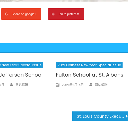
Share on google+
Pin to pinterest
 New Year Special Issue
2021 Chinese New Year Special Issue
efferson School
Fulton School at St. Albans
Author
Author
Posted
4日
网站编辑
2021年2月14日
网站编辑
on
St. Louis County Executive Dr. Sam Page 聖路易郡郡長