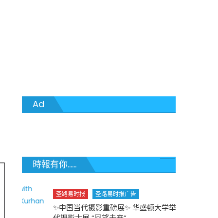
Ad
時報有你......
圣路易时报
圣路易时报广告
✨中国当代摄影重磅展✨ 华盛顿大学举办中国当
代摄影大展 “回望未来”