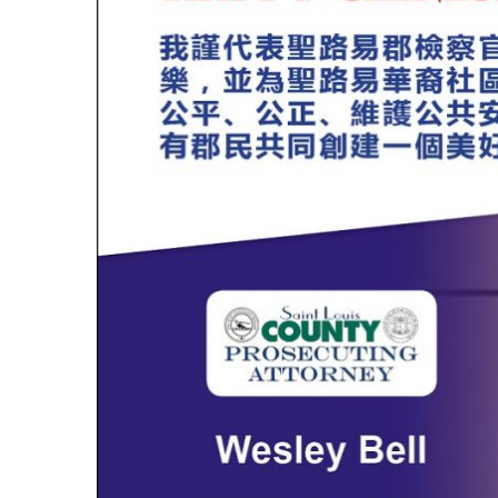
Bell
圣路易时报
圣路易时报
聖
免费健康检查 无需预约
路
条件者使用 欢迎参加索取
易
9点至中午 Grace UM C
郡
檢
察
長〉
中
易时报广告
Peter Lu Team 卢长志