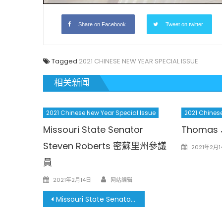
Share on Facebook
Tweet on twitter
Tagged
2021 CHINESE NEW YEAR SPECIAL ISSUE
相关新闻
2021 Chinese New Year Special Issue
2021 Chinese
Missouri State Senator
Thomas J
Steven Roberts 密蘇里州參議
Posted
2021年2月1
on
員
Author
Posted
2021年2月14日
网站编辑
on
文
Missouri State Senator Jill Schupp 密蘇里州參議員
章