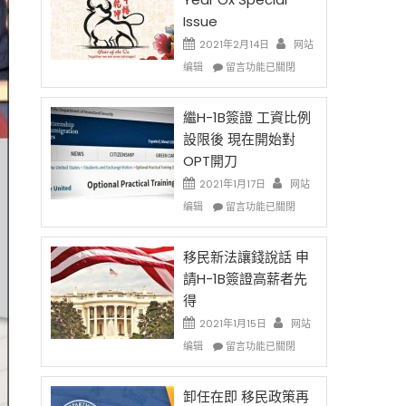
Issue
2021年2月14日
网站
在
编辑
留言功能已關閉
〈2021
Chinese
New
繼H-1B簽證 工資比例
Year
設限後 現在開始對
Ox
OPT開刀
Special
Issue〉
2021年1月17日
网站
中
在
编辑
留言功能已關閉
〈繼
H-
1B
移民新法讓錢說話 申
簽
請H-1B簽證高薪者先
證
得
工
資
2021年1月15日
网站
比
在
编辑
留言功能已關閉
例
〈移
設
民
限
新
卸任在即 移民政策再