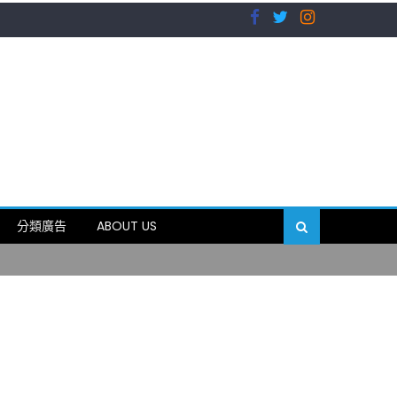
）
分類廣告
ABOUT US
89岁
）