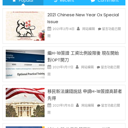
Popular
Recent
Comment
2021 Chinese New Year Ox Special
Issue
在
2021年2月14日
网站编辑
留言功能已關
〈2021
閉
Chinese
New
Year
繼H-1B簽證 工資比例設限後 現在開始
Ox
對OPT開刀
Special
Issue〉
在
2021年1月17日
网站编辑
留言功能已關
中
〈繼
閉
H-
1B
簽
移民新法讓錢說話 申請H-1B簽證高薪者
證
先得
工
資
在
2021年1月15日
网站编辑
留言功能已關
比
〈移
閉
例
民
設
新
限
法