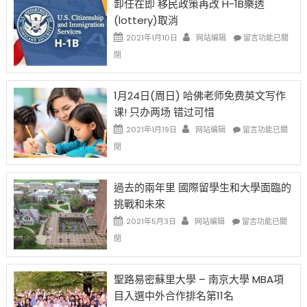
卸任在即 移民政策再改 H-1B樂透
後
讓
(lottery)取消
現
錢
在
說
在
2021年1月10日
网站编辑
留言功能已關
開
話
〈卸
閉
始
申
任
對
請
在
OPT
H-
即
1月24日(周日) 哈佛老师免费英文写作
開
1B
移
课! 只办两场 错过可惜
刀〉
簽
民
中
證
政
在
2021年1月19日
网站编辑
留言功能已關
高
策
〈1
閉
薪
再
月
者
改
24
先
H-
日
過去的兩年里 國際留學生和大學面臨的
得〉
1B
(周
挑戰和未來
中
樂
日)
透
哈
在
2021年5月3日
网站编辑
留言功能已關
(lottery)
佛
〈過
閉
取
老
去
消〉
师
的
中
免
兩
聖路易密蘇里大學 – 南京大學 MBA項
费
年
目入選中外合作排名第11名
英
里