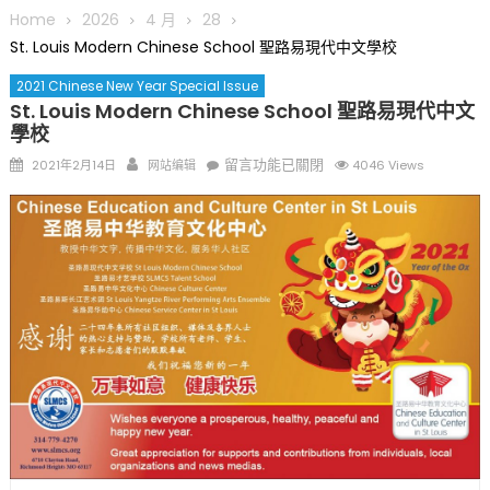
圆满举行
Home
2026
4 月
28
圣路易龙舟俱乐部5月16日龙舟体验日 邀请各界亲身体验划行乐
St. Louis Modern Chinese School 聖路易現代中文學校
趣 + 水上竞速魅力
2021 Chinese New Year Special Issue
三十二载跨越时空的相逢
St. Louis Modern Chinese School 聖路易現代中文
执掌密苏里植物园近四十年 致力推动全球植物多样性研究与中美
學校
合作 Peter Raven 博士逝世 享年89岁
Posted
Author
在
留言功能已關閉
2021年2月14日
网站编辑
4046 Views
一晃三十年，初夏又相逢。中华日，等你来赴约 —— 密苏里植物
on
〈St.
园“中华日三十周年特别报道（五）
Louis
筝声与琴韵交汇：刘励(Li Statler)与钢琴家Darek演绎一场古筝
Modern
与钢琴的精彩对话
Chinese
School
聖
路
易
現
代
中
文
學