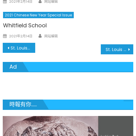
Posted
2021年2月14日
网站编辑
on
2021 Chinese New Year Special Issue
Whitfield School
Author
Posted
2021年2月14日
网站编辑
on
文
St. Louis University High School
St. Louis Language Immersion School
章
Ad
導
覽
時報有你......