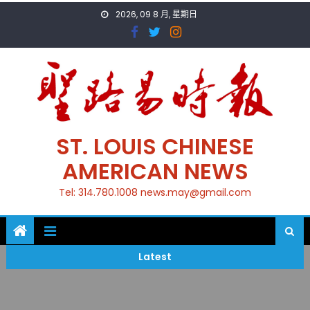
Skip
2026, 09 8 月, 星期日
to
content
ST. LOUIS CHINESE
AMERICAN NEWS
Tel: 314.780.1008 news.may@gmail.com
Latest