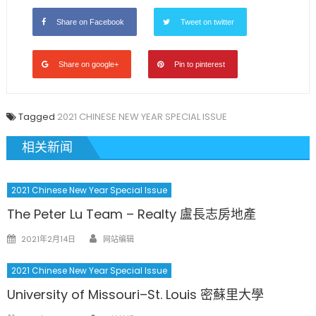
校〉
Share on Facebook
Tweet on twitter
中
Share on google+
Pin to pinterest
Tagged
2021 CHINESE NEW YEAR SPECIAL ISSUE
相关新闻
2021 Chinese New Year Special Issue
The Peter Lu Team – Realty 盧長志房地產
Author
Posted
2021年2月14日
网站编辑
on
2021 Chinese New Year Special Issue
University of Missouri–St. Louis 密蘇里大學
Author