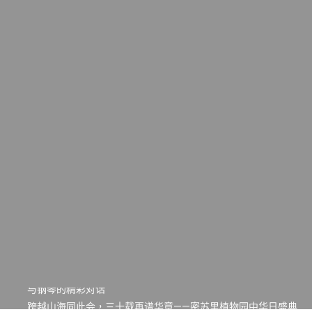
一晃三十年，初夏又相逢。中华日，等你来赴约 —— 密苏里植物
园“中华日三十周年特别报道（五）
筝声与琴韵交汇：刘励(Li Statler)与钢琴家Darek演绎一场古筝
与钢琴的精彩对话
跨越山海同此会，三十载再谱华章——密苏里植物园中华日盛典