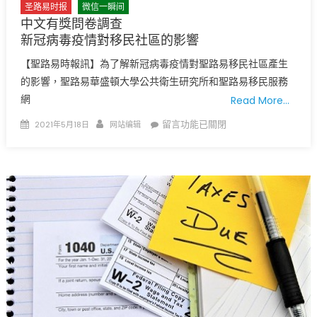
圣路易时报
微信一瞬间
中文有獎問卷調查
新冠病毒疫情對移民社區的影響
【聖路易時報訊】為了解新冠病毒疫情對聖路易移民社區產生
的影響，聖路易華盛頓大學公共衛生研究所和聖路易移民服務
網
Read More…
Posted
Author
在
留言功能已關閉
2021年5月18日
网站编辑
on
〈中
文
有
獎
問
卷
調
查
新
冠
病