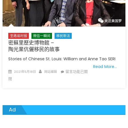
會
有
麻
煩〉
中
圣路易时报
微信一瞬间
移民新法
密蘇里歷史博物館 –
陶光業伉儷移民的故事
Stories of Chinese St. Louis: William and Anne Tao SERI
Read More…
Posted
Author
在
留言功能已關
2021年5月18日
网站编辑
on
〈密
閉
蘇
里
歷
史
Ad
博
物
館