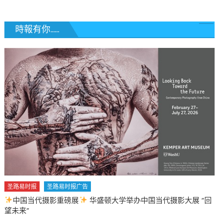
–
陶
光
時報有你......
業
伉
儷
移
民
的
故
事〉
中
圣路易时报
圣路易时报广告
中国当代摄影重磅展
华盛顿大学举办中国当代摄影大展 “回
望未来”