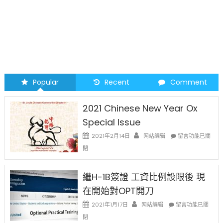
Popular
Recent
Comment
2021 Chinese New Year Ox
Special Issue
在
2021年2月14日
网站编辑
留言功能已關
〈2021
閉
Chinese
New
Year
繼H-1B簽證 工資比例設限後 現
Ox
在開始對OPT開刀
Special
Issue〉
在
2021年1月17日
网站编辑
留言功能已關
中
〈繼
閉
H-