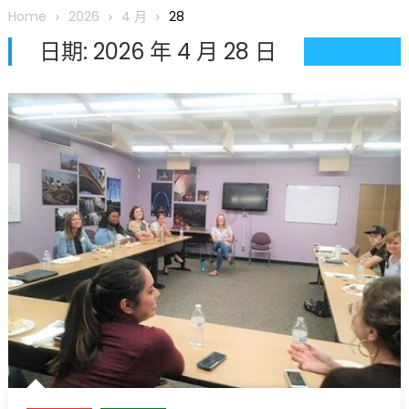
圆满举行
Home
2026
4 月
28
圣路易龙舟俱乐部5月16日龙舟体验日 邀请各界亲身体验划行乐
日期:
2026 年 4 月 28 日
趣 + 水上竞速魅力
三十二载跨越时空的相逢
执掌密苏里植物园近四十年 致力推动全球植物多样性研究与中美
合作 Peter Raven 博士逝世 享年89岁
一晃三十年，初夏又相逢。中华日，等你来赴约 —— 密苏里植物
园“中华日三十周年特别报道（五）
筝声与琴韵交汇：刘励(Li Statler)与钢琴家Darek演绎一场古筝
与钢琴的精彩对话