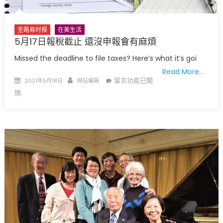
毒
疫
情
圣路易时报
在美生活
對
5月17日報稅截止 還沒申報會有麻煩
移
Missed the deadline to file taxes? Here’s what it’s goi
民
社
Read More…
Posted
Author
在
留言功能已關
區
2021年5月18日
网站编辑
on
〈5
的
閉
月
影
17
響〉
日
中
報
稅
截
止
還
沒
申
報