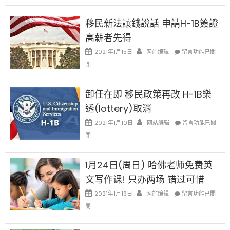
1B
簽
移民新法讓錢說話 申請H-1B簽證
證
高薪者先得
工
資
在
2021年1月15日
网站编辑
留言功能已關
比
〈移
閉
例
民
設
新
限
法
卸任在即 移民政策再改 H-1B樂
後
讓
現
透(lottery)取消
錢
在
說
在
2021年1月10日
网站编辑
留言功能已關
開
話
〈卸
始
閉
申
任
對
請
在
OPT
H-
即
1月24日(周日) 哈佛老师免费英
開
1B
移
刀〉
簽
文写作课! 只办两场 错过可惜
民
中
證
政
在
2021年1月19日
网站编辑
留言功能已關
高
策
〈1
薪
閉
再
月
者
改
24
先
H-
日