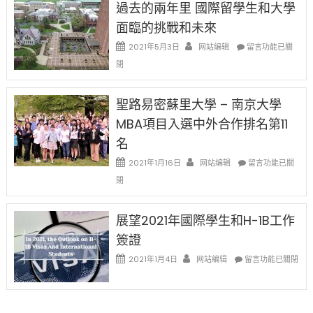
過去的兩年里 國際留學生和大學
得〉
1B
(周
中
樂
面臨的挑戰和未來
日)
透
哈
在
2021年5月3日
网站编辑
留言功能已關
(lottery)
佛
〈過
取
閉
老
去
消〉
师
的
中
免
兩
聖路易密蘇里大學 – 南京大學
费
年
英
MBA項目入選中外合作排名第11
里
文
國
名
写
際
作
在
2021年1月16日
网站编辑
留
留言功能已關
课!
〈聖
學
閉
只
路
生
办
易
和
两
密
大
展望2021年國際學生和H-1B工作
场
蘇
學
簽證
错
里
面
过
大
在
臨
2021年1月4日
网站编辑
留言功能已關閉
可
學
〈展
的
惜〉
–
望
挑
中
南
2021
戰
京
年
和