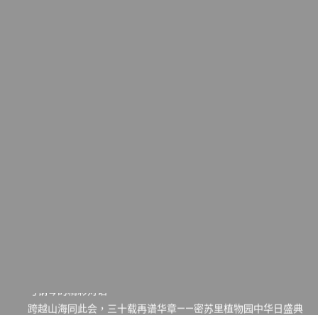
一晃三十年，初夏又相逢。中华日，等你来赴约 —— 密苏里植物
园“中华日三十周年特别报道（五）
筝声与琴韵交汇：刘励(Li Statler)与钢琴家Darek演绎一场古筝
与钢琴的精彩对话
跨越山海同此会，三十载再谱华章——密苏里植物园中华日盛典