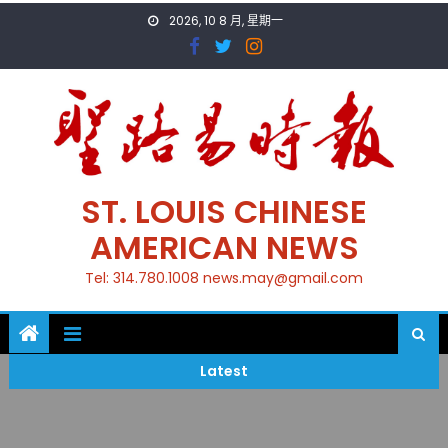
Skip
2026, 10 8 月, 星期一
to
content
ST. LOUIS CHINESE
AMERICAN NEWS
Tel: 314.780.1008 news.may@gmail.com
Latest