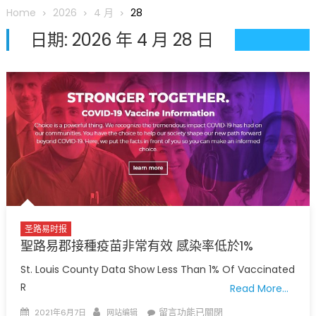
圆满举行
Home
2026
4 月
28
圣路易龙舟俱乐部5月16日龙舟体验日 邀请各界亲身体验划行乐
日期:
2026 年 4 月 28 日
趣 + 水上竞速魅力
三十二载跨越时空的相逢
执掌密苏里植物园近四十年 致力推动全球植物多样性研究与中美
合作 Peter Raven 博士逝世 享年89岁
一晃三十年，初夏又相逢。中华日，等你来赴约 —— 密苏里植物
园“中华日三十周年特别报道（五）
筝声与琴韵交汇：刘励(Li Statler)与钢琴家Darek演绎一场古筝
与钢琴的精彩对话
圣路易时报
聖路易郡接種疫苗非常有效 感染率低於1%
St. Louis County Data Show Less Than 1% Of Vaccinated
R
Read More…
Posted
Author
在
留言功能已關閉
2021年6月7日
网站编辑