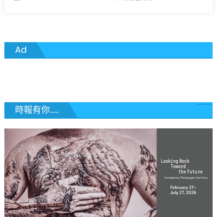
on
〈聖
路
易
郡
Ad
接
種
疫
苗
非
常
時報有你......
有
效
感
染
率
低
於
1%〉
中