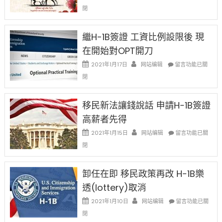
〈2021
閉
Chinese
New
Year
繼H-1B簽證 工資比例設限後 現
Ox
在開始對OPT開刀
Special
Issue〉
在
2021年1月17日
网站编辑
留言功能已關
中
〈繼
閉
H-
1B
簽
移民新法讓錢說話 申請H-1B簽證
證
高薪者先得
工
資
在
2021年1月15日
网站编辑
留言功能已關
比
〈移
閉
例
民
設
新
限
法
卸任在即 移民政策再改 H-1B樂
後
讓
現
透(lottery)取消
錢
在
說
在
2021年1月10日
网站编辑
留言功能已關
開
話
〈卸
始
閉
申
任