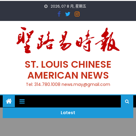
Skip
2026, 07 8 月, 星期五
to
content
ST. LOUIS CHINESE
AMERICAN NEWS
Tel: 314.780.1008 news.may@gmail.com
Latest