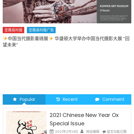
圣路易时报
圣路易时报广告
中国当代摄影重磅展
华盛顿大学举办中国当代摄影大展 “回
望未来”
Popular
Recent
Comment
2021 Chinese New Year Ox
Special Issue
在
2021年2月14日
网站编辑
留言功能已關