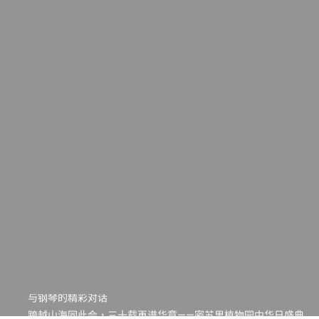
一晃三十年，初夏又相逢。中华日，等你来赴约 —— 密苏里植物
园“中华日三十周年特别报道（五）
筝声与琴韵交汇：刘励(Li Statler)与钢琴家Darek演绎一场古筝
与钢琴的精彩对话
跨越山海同此会，三十载再谱华章——密苏里植物园中华日盛典