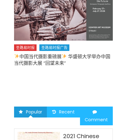
圣路易时报
圣路易时报广告
中国当代摄影重磅展
华盛顿大学举办中国
圣路易时报
当代摄影大展 “回望未来”
中午
2026 马年
Popular
Recent
Comment
2021 Chinese