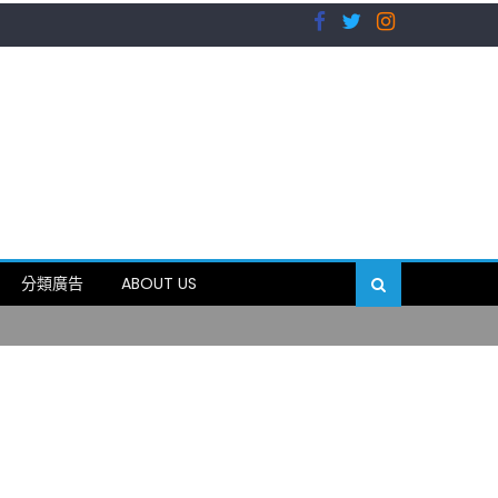
）
分類廣告
ABOUT US
89岁
）