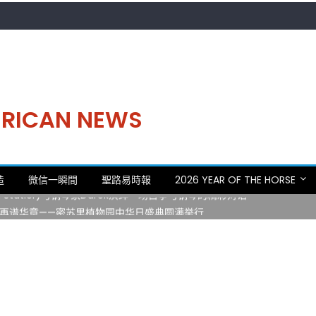
MERICAN NEWS
。中华日，等你来赴约 —— 密苏里植物园“中华日三十周年特别报道（五
造
微信一瞬間
聖路易時報
2026 YEAR OF THE HORSE
 Statler)与钢琴家Darek演绎一场古筝与钢琴的精彩对话
再谱华章——密苏里植物园中华日盛典圆满举行
日龙舟体验日 邀请各界亲身体验划行乐趣 + 水上竞速魅力
致力推动全球植物多样性研究与中美合作 Peter Raven 博士逝世 享年
。中华日，等你来赴约 —— 密苏里植物园“中华日三十周年特别报道（五
 Statler)与钢琴家Darek演绎一场古筝与钢琴的精彩对话