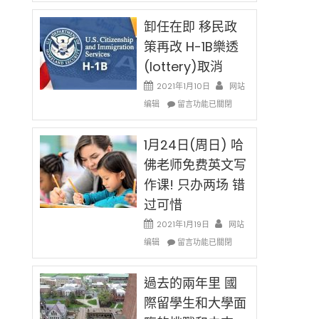
民
限
新
卸任在即 移民政
後
法
現
策再改 H-1B樂透
讓
在
(lottery)取消
錢
開
說
始
2021年1月10日
网站
話
對
在
编辑
申
留言功能已關閉
OPT
〈卸
請
開
任
H-
刀〉
在
1月24日(周日) 哈
1B
中
即
簽
佛老师免费英文写
移
證
作课! 只办两场 错
民
高
政
薪
过可惜
策
者
再
2021年1月19日
网站
先
改
在
得〉
编辑
留言功能已關閉
H-
〈1
中
1B
月
樂
24
過去的兩年里 國
透
日
際留學生和大學面
(lottery)
(周
取