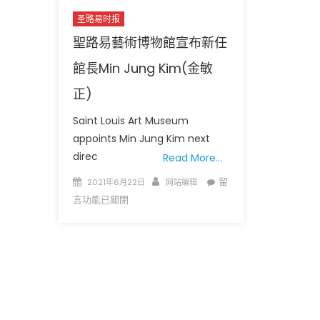
圣路易时报
聖路易藝術博物館宣布新任
館長Min Jung Kim(金敏
正)
Saint Louis Art Museum
圣路易时报
圣路易时报
appoints Min Jung Kim next
免费健康检查 无需预约
direc
Read More…
条件者使用 欢迎参加索取
易时报广告
9点至中午 Grace UM C
Peter Lu Team 卢长志
Posted
Author
在
留
2021年6月22日
网站编辑
on
〈聖
言功能已關閉
路
易
藝
術
博
物
館