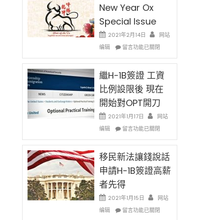
New Year Ox
Special Issue
2021年2月14日
网站
在
编辑
留言功能已關閉
〈2021
Chinese
New
繼H-1B簽證 工資
Year
比例設限後 現在
Ox
開始對OPT開刀
Special
Issue〉
2021年1月17日
网站
中
在
编辑
留言功能已關閉
〈繼
H-
1B
移民新法讓錢說話
簽
申請H-1B簽證高薪
證
者先得
工
資
2021年1月15日
网站
比
在
编辑
例
留言功能已關閉
〈移
設