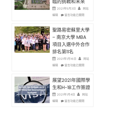
臨的挑戰和未來
日)
消〉
哈
2021年5月3日
网站
中
佛
在
编辑
老
留言功能已關閉
〈過
师
去
免
的
聖路易密蘇里大學
费
兩
英
– 南京大學 MBA
年
文
項目入選中外合作
里
写
國
作
排名第11名
際
课!
留
2021年1月16日
网站
只
學
在
办
编辑
留言功能已關閉
生
〈聖
两
和
路
场
大
易
展望2021年國際學
错
學
密
过
生和H-1B工作簽證
面
蘇
可
臨
里
惜〉
2021年1月4日
网站
的
大
中
在
编辑
留言功能已關閉
挑
學
〈展
戰
–
望
和
南
2021