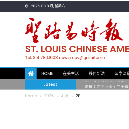
Skip
2026, 08 8 月, 星期六
to
content
ST. LOUIS CHINESE A
Tel: 314.780.1008 news.may@gmail.com
一晃三十年，初夏又相逢
HOME
在美生活
移民新法
留学深
筝声与琴韵交汇：刘励(Li
Latest
跨越山海同此会，三十载
圣路易龙舟俱乐部5月16
Home
2026
4 月
28
三十二载跨越时空的相逢
执掌密苏里植物园近四十年 
一晃三十年，初夏又相逢
筝声与琴韵交汇：刘励(Li