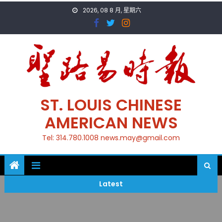
Skip
2026, 08 8 月, 星期六
to
content
ST. LOUIS CHINESE
AMERICAN NEWS
Tel: 314.780.1008 news.may@gmail.com
Latest