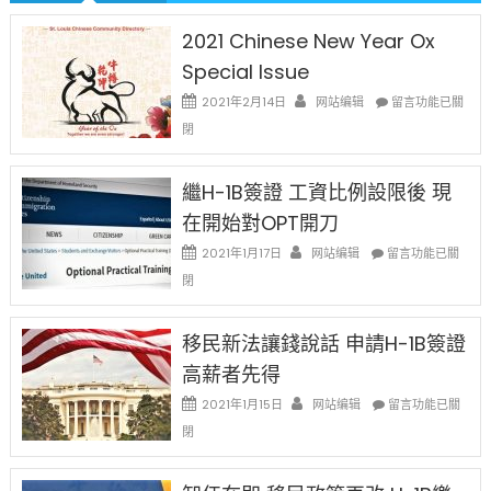
2021 Chinese New Year Ox
Special Issue
在
2021年2月14日
网站编辑
留言功能已關
〈2021
閉
Chinese
New
Year
繼H-1B簽證 工資比例設限後 現
Ox
在開始對OPT開刀
Special
Issue〉
在
2021年1月17日
网站编辑
留言功能已關
中
〈繼
閉
H-
1B
簽
移民新法讓錢說話 申請H-1B簽證
證
高薪者先得
工
資
在
2021年1月15日
网站编辑
留言功能已關
比
〈移
閉
例
民
設
新
限
法