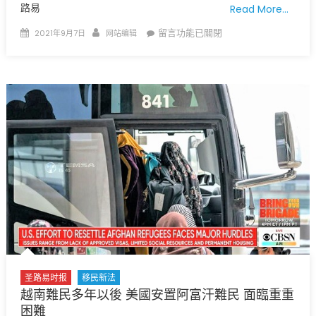
路易
Read More…
Posted
Author
在
留言功能已關閉
2021年9月7日
网站编辑
on
〈密
蘇
里
州
哪
一
個
郡
第
一
個
達
到
50%
完
圣路易时报
移民新法
全
越南難民多年以後 美國安置阿富汗難民 面臨重重
接
困難