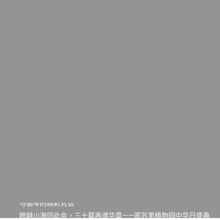
一晃三十年，初夏又相逢。中华日，等你来赴约 —— 密苏里植物
园“中华日三十周年特别报道（五）
筝声与琴韵交汇：刘励(Li Statler)与钢琴家Darek演绎一场古筝
与钢琴的精彩对话
跨越山海同此会，三十载再谱华章——密苏里植物园中华日盛典