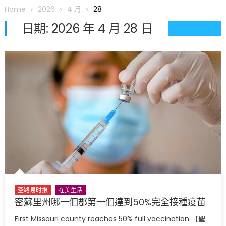
圆满举行
Home
2026
4 月
28
圣路易龙舟俱乐部5月16日龙舟体验日 邀请各界亲身体验划行乐
日期:
2026 年 4 月 28 日
趣 + 水上竞速魅力
三十二载跨越时空的相逢
执掌密苏里植物园近四十年 致力推动全球植物多样性研究与中美
合作 Peter Raven 博士逝世 享年89岁
一晃三十年，初夏又相逢。中华日，等你来赴约 —— 密苏里植物
园“中华日三十周年特别报道（五）
筝声与琴韵交汇：刘励(Li Statler)与钢琴家Darek演绎一场古筝
与钢琴的精彩对话
圣路易时报
在美生活
密蘇里州哪一個郡第一個達到50%完全接種疫苗
First Missouri county reaches 50% full vaccination 【聖