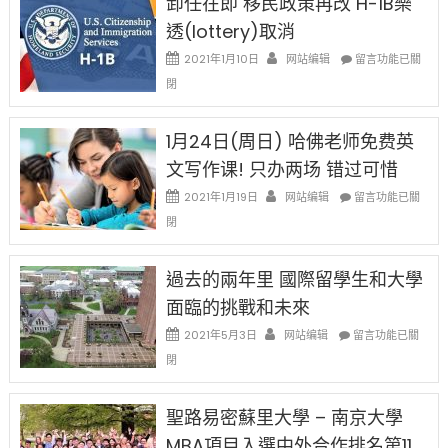
卸任在即 移民政策再改 H-1B樂
後
讓
現
透(lottery)取消
錢
在
說
在
2021年1月10日
网站编辑
留言功能已關
開
話
〈卸
始
閉
申
任
對
請
在
OPT
H-
即
1月24日(周日) 哈佛老师免费英
開
1B
移
刀〉
簽
文写作课! 只办两场 错过可惜
民
中
證
政
在
2021年1月19日
网站编辑
留言功能已關
高
策
〈1
薪
閉
再
月
者
改
24
先
H-
日
過去的兩年里 國際留學生和大學
得〉
1B
(周
中
樂
面臨的挑戰和未來
日)
透
哈
在
2021年5月3日
网站编辑
留言功能已關
(lottery)
佛
〈過
取
閉
老
去
消〉
师
的
中
免
兩
聖路易密蘇里大學 – 南京大學
费
年
英
MBA項目入選中外合作排名第11
里