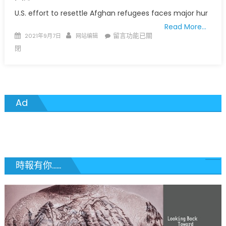
種
U.S. effort to resettle Afghan refugees faces major hur
疫
Read More…
苗〉
Posted
Author
在
留言功能已關
2021年9月7日
网站编辑
中
on
〈越
閉
南
難
民
多
Ad
年
以
後
美
國
安
時報有你......
置
阿
富
汗
難