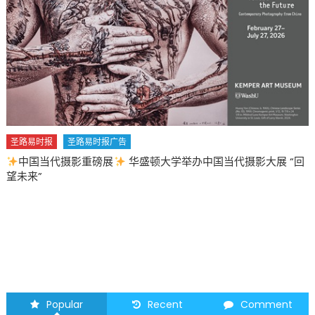
民
面
臨
重
重
困
難〉
中
圣路易时报
圣路易时报广告
中国当代摄影重磅展
华盛顿大学举办中国当代摄影大展 “回
望未来”
Popular
Recent
Comment