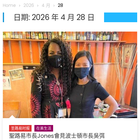
圆满举行
Home
2026
4 月
28
圣路易龙舟俱乐部5月16日龙舟体验日 邀请各界亲身体验划行乐
日期:
2026 年 4 月 28 日
趣 + 水上竞速魅力
三十二载跨越时空的相逢
执掌密苏里植物园近四十年 致力推动全球植物多样性研究与中美
合作 Peter Raven 博士逝世 享年89岁
一晃三十年，初夏又相逢。中华日，等你来赴约 —— 密苏里植物
园“中华日三十周年特别报道（五）
筝声与琴韵交汇：刘励(Li Statler)与钢琴家Darek演绎一场古筝
与钢琴的精彩对话
圣路易时报
在美生活
聖路易市長Jones會見波士頓市長吳弭