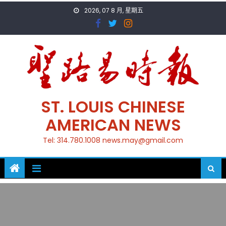
Skip
2026, 07 8 月, 星期五
to
content
ST. LOUIS CHINESE
AMERICAN NEWS
Tel: 314.780.1008 news.may@gmail.com