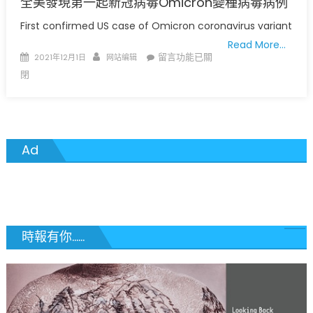
全美發現第一起新冠病毒Omicron變種病毒病例
First confirmed US case of Omicron coronavirus variant
Read More…
Posted
Author
在
留言功能已關
2021年12月1日
网站编辑
on
〈全
閉
美
發
現
第
Ad
一
起
新
冠
病
毒
時報有你......
Omicron
變
種
病
毒