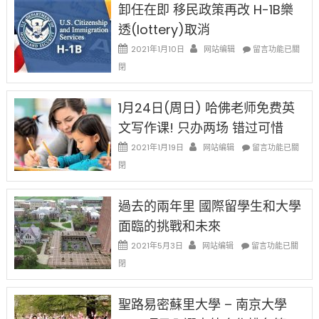
法
卸任在即 移民政策再改 H-1B樂
後
讓
現
透(lottery)取消
錢
在
說
在
2021年1月10日
网站编辑
留言功能已關
開
話
〈卸
始
閉
申
任
對
請
在
OPT
H-
即
1月24日(周日) 哈佛老师免费英
開
1B
移
刀〉
簽
文写作课! 只办两场 错过可惜
民
中
證
政
在
2021年1月19日
网站编辑
留言功能已關
高
策
〈1
薪
閉
再
月
者
改
24
先
H-
日
過去的兩年里 國際留學生和大學
得〉
1B
(周
中
樂
面臨的挑戰和未來
日)
透
哈
在
2021年5月3日
网站编辑
留言功能已關
(lottery)
佛
〈過
取
閉
老
去
消〉
师
的
中
免
兩
聖路易密蘇里大學 – 南京大學
费
年