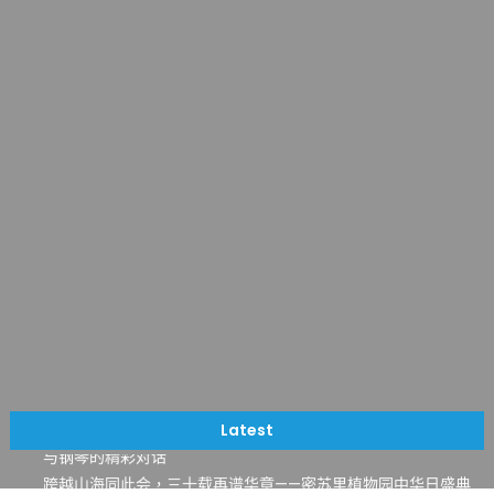
一晃三十年，初夏又相逢。中华日，等你来赴约 —— 密苏里植物
园“中华日三十周年特别报道（五）
筝声与琴韵交汇：刘励(Li Statler)与钢琴家Darek演绎一场古筝
Latest
与钢琴的精彩对话
跨越山海同此会，三十载再谱华章——密苏里植物园中华日盛典