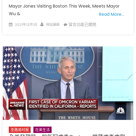
Mayor Jones Visiting Boston This Week, Meets Mayor
Wu &
Read More…
Posted
Author
在
留言功能已關閉
2021年12月1日
网站编辑
on
〈聖
路
易
市
長
Jones
會
見
波
士
頓
市
長
吳
弭〉
圣路易时报
在美生活
中