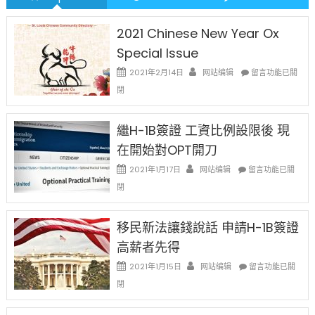
2021 Chinese New Year Ox
Special Issue
在
2021年2月14日
网站编辑
留言功能已關
〈2021
閉
Chinese
New
Year
繼H-1B簽證 工資比例設限後 現
Ox
在開始對OPT開刀
Special
Issue〉
在
2021年1月17日
网站编辑
留言功能已關
中
〈繼
閉
H-
1B
簽
移民新法讓錢說話 申請H-1B簽證
證
高薪者先得
工
資
在
2021年1月15日
网站编辑
留言功能已關
比
〈移
閉
例
民
設
新
限