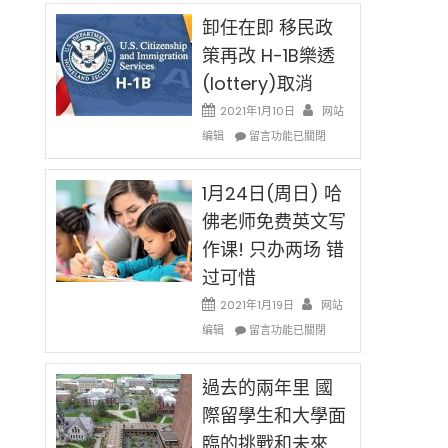
民
限
新
卸任在即 移民政
後
法
現
策再改 H-1B樂透
讓
在
(lottery)取消
錢
開
說
始
2021年1月10日
网站
話
對
在
编辑
申
留言功能已關閉
OPT
〈卸
請
開
任
H-
刀〉
在
1月24日(周日) 哈
1B
中
即
簽
佛老师免费英文写
移
證
作课! 只办两场 错
民
高
政
薪
过可惜
策
者
再
2021年1月19日
网站
先
改
在
得〉
编辑
留言功能已關閉
H-
〈1
中
1B
月
樂
24
過去的兩年里 國
透
日
際留學生和大學面
(lottery)
(周
取
臨的挑戰和未來
日)