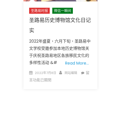
圣路易时报
微信一瞬间
圣路易历史博物馆文化日记
实
2022年盛夏，六月下旬，圣路易中
圣路易时报
圣路易时报
文学校受邀参加本地历史博物馆关
免费健康检查 无需预约
于庆祝圣路易地区各族移民文化的
条件者使用 欢迎参加索取
易时报广告
多样性活动 &#
Read More…
9点至中午 Grace UM C
Peter Lu Team 卢长志
Posted
Author
在
留
2022年7月8日
网站编辑
on
〈圣
言功能已關閉
路
易
历
史
博
物
馆