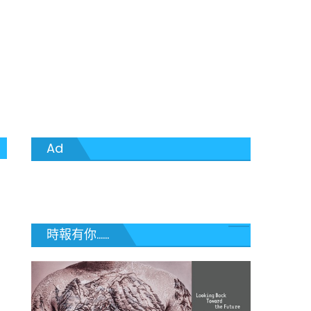
Ad
時報有你......