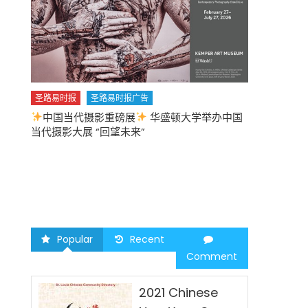
圣路易时报
圣路易时报广告
中国当代摄影重磅展
华盛顿大学举办中国
圣路易时报
当代摄影大展 “回望未来”
中午
2026 马年
Popular
Recent
Comment
2021 Chinese