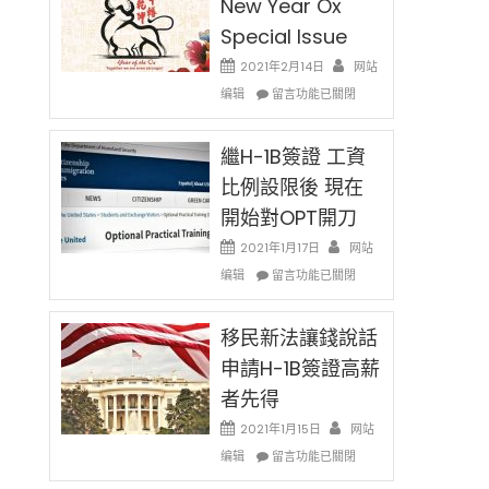
New Year Ox
Special Issue
2021年2月14日
网站
在
编辑
留言功能已關閉
〈2021
Chinese
New
繼H-1B簽證 工資
Year
比例設限後 現在
Ox
開始對OPT開刀
Special
Issue〉
2021年1月17日
网站
中
在
编辑
留言功能已關閉
〈繼
H-
1B
移民新法讓錢說話
簽
申請H-1B簽證高薪
證
者先得
工
資
2021年1月15日
网站
比
在
编辑
例
留言功能已關閉
〈移
設