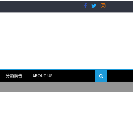
）
分類廣告
ABOUT US
89岁
）