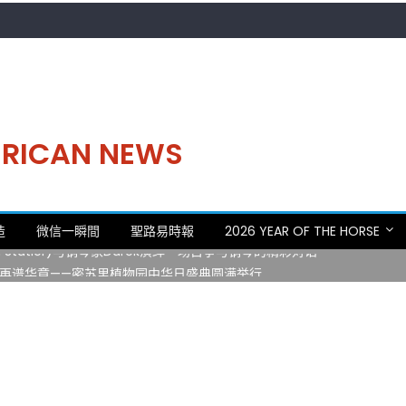
MERICAN NEWS
。中华日，等你来赴约 —— 密苏里植物园“中华日三十周年特别报道（五
造
微信一瞬間
聖路易時報
2026 YEAR OF THE HORSE
 Statler)与钢琴家Darek演绎一场古筝与钢琴的精彩对话
再谱华章——密苏里植物园中华日盛典圆满举行
日龙舟体验日 邀请各界亲身体验划行乐趣 + 水上竞速魅力
致力推动全球植物多样性研究与中美合作 Peter Raven 博士逝世 享年
。中华日，等你来赴约 —— 密苏里植物园“中华日三十周年特别报道（五
 Statler)与钢琴家Darek演绎一场古筝与钢琴的精彩对话