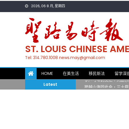
Skip
2026, 06 8 月, 星期四
to
content
ST. LOUIS CHINESE A
Tel: 314.780.1008 news.may@gmail.com
一晃三十年，初夏又相逢
HOME
在美生活
移民新法
留学深
筝声与琴韵交汇：刘励(Li
Latest
跨越山海同此会，三十载
圣路易龙舟俱乐部5月16
三十二载跨越时空的相逢
执掌密苏里植物园近四十年 
一晃三十年，初夏又相逢
筝声与琴韵交汇：刘励(Li