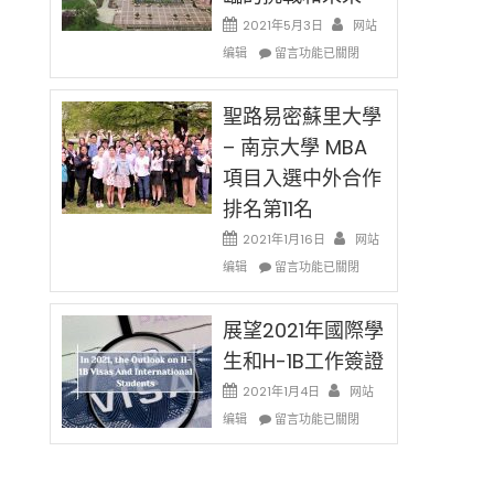
消〉
哈
2021年5月3日
网站
中
佛
在
编辑
老
留言功能已關閉
〈過
师
去
免
的
聖路易密蘇里大學
费
兩
英
– 南京大學 MBA
年
文
項目入選中外合作
里
写
國
作
排名第11名
際
课!
留
2021年1月16日
网站
只
學
在
办
编辑
留言功能已關閉
生
〈聖
两
和
路
场
大
易
展望2021年國際學
错
學
密
过
生和H-1B工作簽證
面
蘇
可
臨
里
惜〉
2021年1月4日
网站
的
大
中
在
编辑
留言功能已關閉
挑
學
〈展
戰
–
望
和
南
2021
未
京