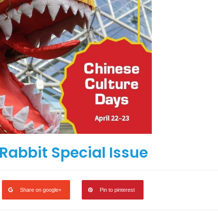
广告
圣路易时报
圣路易时报广告
 免费赠送血压计供符合
了解您的数字! 3月21日星期六 上午9点至
! 4月18日星期六 上午
Grace UM Church 免费健康检查
hurch
Rabbit Special Issue
Share on google+
Pin to pinterest