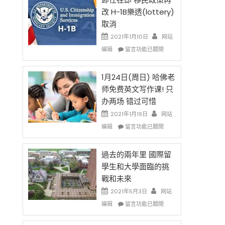
後
法
改 H-1B樂透(lottery)
現
讓
取消
在
錢
開
說
2021年1月10日
网站
始
話
在
编辑
留言功能已關閉
對
申
〈卸
OPT
請
任
開
H-
在
1月24日(周日) 哈佛老
刀〉
1B
即
师免费英文写作课! 只
中
簽
移
办两场 错过可惜
證
民
高
政
2021年1月19日
网站
薪
策
在
编辑
留言功能已關閉
者
再
〈1
先
改
月
得〉
H-
24
過去的兩年里 國際留
中
1B
日
學生和大學面臨的挑
樂
(周
戰和未來
透
日)
(lottery)
哈
2021年5月3日
网站
取
佛
在
编辑
留言功能已關閉
消〉
老
〈過
中
师
去