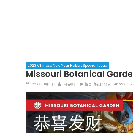
2023 Chinese New Year Rabbit Special Issue
Missouri Botanical G
Posted
Author
在
留言功能已關閉
2023年1月16日
网站编辑
2331 Vi
on
〈
Missouri
Botanical
Garden
密
蘇
里
植