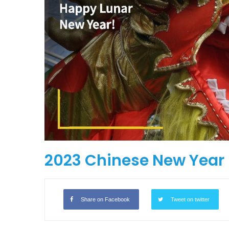
物
園
〉
中
圣路易时报
圣路易时报
免费健康检查 无需预约
条件者使用 欢迎参加索取
易时报广告
9点至中午 Grace UM C
Peter Lu Team 卢长志
2023 Chinese New Year 
Share on Facebook
Tweet on twitter