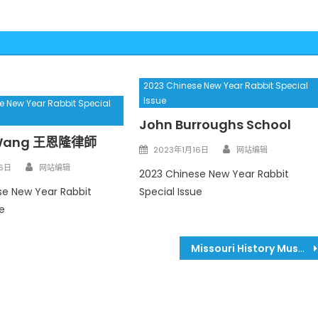
2023 Chinese New Year Rabbit Special
Issue
e New Year Rabbit Special
John Burroughs School
Wang 王恩隆
律師
Author
Posted
2023年1月16日
网站编辑
Author
on
16日
网站编辑
2023 Chinese New Year Rabbit
se New Year Rabbit
Special Issue
e
Missouri History Museum 密蘇里歷史博物館