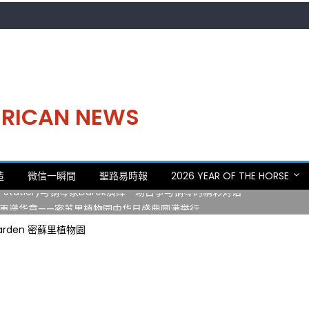
MERICAN NEWS
。中华日，等你来赴约 —— 密苏里植物园“中华日三十周年特别报道（五
造
微信一瞬間
聖路易時報
2026 YEAR OF THE HORSE
 Statler)与钢琴家Darek演绎一场古筝与钢琴的精彩对话
再谱华章——密苏里植物园中华日盛典圆满举行
日龙舟体验日 邀请各界亲身体验划行乐趣 + 水上竞速魅力
l Garden 密蘇里植物園
致力推动全球植物多样性研究与中美合作 Peter Raven 博士逝世 享年
。中华日，等你来赴约 —— 密苏里植物园“中华日三十周年特别报道（五
 Statler)与钢琴家Darek演绎一场古筝与钢琴的精彩对话