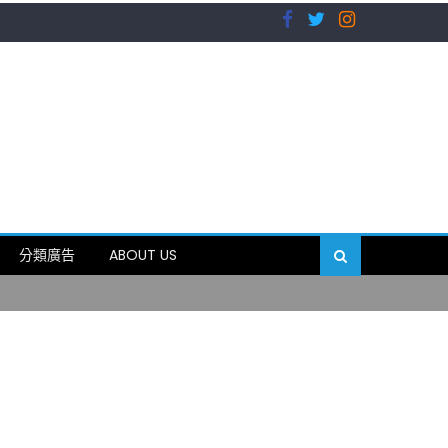
）
分類廣告
ABOUT US
89岁
）