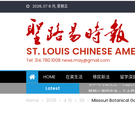
Skip
2026, 07 8 月, 星期五
to
content
ST. LOUIS CHINESE A
Tel: 314.780.1008 news.may@gmail.com
一晃三十年，初夏又相逢
HOME
在美生活
移民新法
留学深
筝声与琴韵交汇：刘励(Li
Latest
跨越山海同此会，三十载
圣路易龙舟俱乐部5月16
Home
2026
4 月
28
Missouri Botanica
三十二载跨越时空的相逢
执掌密苏里植物园近四十年 
一晃三十年，初夏又相逢
筝声与琴韵交汇：刘励(Li