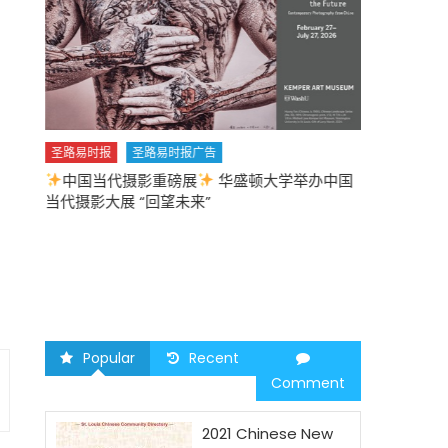
圣路易时报
圣路易时报广告
中国当代摄影重磅展
华盛顿大学举办中国
圣路易时报
当代摄影大展 “回望未来”
中午
2026 马年
Popular
Recent
Comment
2021 Chinese New