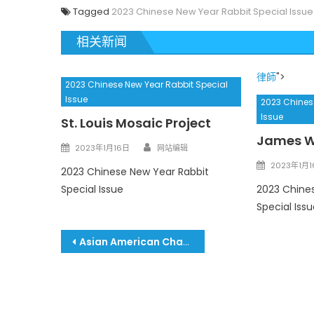
Tagged
2023 Chinese New Year Rabbit Special Issue
相关新闻
律師
">
2023 Chinese New Year Rabbit Special
Issue
2023 Chines
Issue
St. Louis Mosaic Project
James 
Author
Posted
2023年1月16日
网站编辑
on
Posted
2023年1月
2023 Chinese New Year Rabbit
on
Special Issue
2023 Chine
Special Issu
文
Asian American Chamber of Commerce (AACC) 亞美商會
章
導