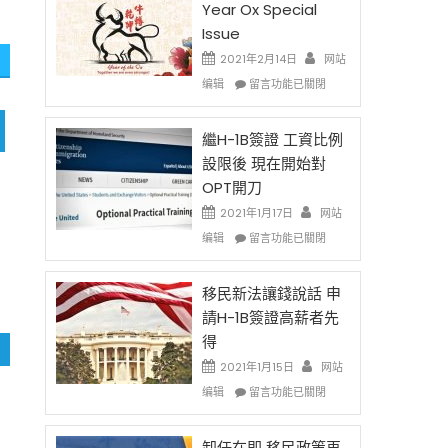
Year Ox Special
Issue
2021年2月14日
网站
在
编辑
留言功能已關閉
〈2021
Chinese
New
繼H-1B簽證 工資比例
Year
設限後 現在開始對
Ox
OPT開刀
Special
Issue〉
2021年1月17日
网站
中
在
编辑
留言功能已關閉
〈繼
H-
1B
移民新法讓錢說話 申
簽
請H-1B簽證高薪者先
證
得
工
資
2021年1月15日
网站
比
在
编辑
留言功能已關閉
例
〈移
設
民
限
新
卸任在即 移民政策再