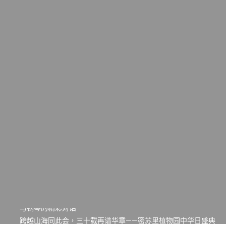
一晃三十年，初夏又相逢。中华日，等你来赴约 —— 密苏里植物
园“中华日三十周年特别报道（五）
筝声与琴韵交汇：刘励(Li Statler)与钢琴家Darek演绎一场古筝
与钢琴的精彩对话
跨越山海同此会，三十载再谱华章——密苏里植物园中华日盛典