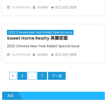
Posted
Author
在
留言功能已關閉
2023年1月16日
网站编辑
on
〈
The
Peter
Lu
Team
2023 Chinese New Year Rabbit Special Issue
–
Sweet Home Realty 美麗家園
Realty
盧
2023 Chinese New Year Rabbit Special Issue
長
Posted
Author
在
留言功能已關閉
2023年1月16日
网站编辑
志
on
〈
Sweet
房
Home
地
Realty
產
〉
文
1
2
...
7
下一頁
美
中
麗
章
家
分
園
〉
Ad
中
頁