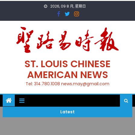
Skip
2026, 09 8 月, 星期日
to
content
ST. LOUIS CHINESE
AMERICAN NEWS
Tel: 314.780.1008 news.may@gmail.com
Latest