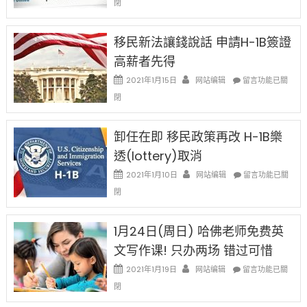
閉
H-
1B
簽
移民新法讓錢說話 申請H-1B簽證
證
高薪者先得
工
資
在
2021年1月15日
网站编辑
留言功能已關
比
〈移
閉
例
民
設
新
限
法
卸任在即 移民政策再改 H-1B樂
後
讓
現
透(lottery)取消
錢
在
說
在
2021年1月10日
网站编辑
留言功能已關
開
話
〈卸
始
閉
申
任
對
請
在
OPT
H-
即
1月24日(周日) 哈佛老师免费英
開
1B
移
刀〉
簽
文写作课! 只办两场 错过可惜
民
中
證
政
在
2021年1月19日
网站编辑
留言功能已關
高
策
〈1
薪
閉
再
月
者
改
24