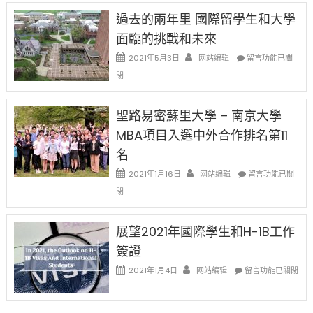
先
H-
日
過去的兩年里 國際留學生和大學
得〉
1B
(周
中
樂
面臨的挑戰和未來
日)
透
哈
在
2021年5月3日
网站编辑
留言功能已關
(lottery)
佛
〈過
取
閉
老
去
消〉
师
的
中
免
兩
聖路易密蘇里大學 – 南京大學
费
年
英
MBA項目入選中外合作排名第11
里
文
國
名
写
際
作
在
2021年1月16日
网站编辑
留
留言功能已關
课!
〈聖
學
閉
只
路
生
办
易
和
两
密
大
展望2021年國際學生和H-1B工作
场
蘇
學
簽證
错
里
面
过
大
在
臨
2021年1月4日
网站编辑
留言功能已關閉
可
學
〈展
的
惜〉
–
望
挑
中
南
2021
戰