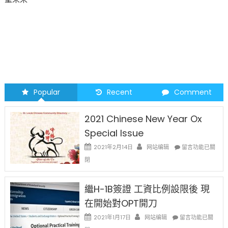
Popular
Recent
Comment
2021 Chinese New Year Ox
Special Issue
在
2021年2月14日
网站编辑
留言功能已關
〈2021
閉
Chinese
New
Year
繼H-1B簽證 工資比例設限後 現
Ox
在開始對OPT開刀
Special
Issue〉
在
2021年1月17日
网站编辑
留言功能已關
中
〈繼