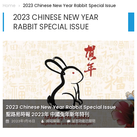
圆满举行
Home
2023 Chinese New Year Rabbit Special Issue
圣路易龙舟俱乐部5月16日龙舟体验日 邀请各界亲身体验划行乐
2023 CHINESE NEW YEAR
趣 + 水上竞速魅力
RABBIT SPECIAL ISSUE
三十二载跨越时空的相逢
执掌密苏里植物园近四十年 致力推动全球植物多样性研究与中美
合作 Peter Raven 博士逝世 享年89岁
一晃三十年，初夏又相逢。中华日，等你来赴约 —— 密苏里植物
园“中华日三十周年特别报道（五）
筝声与琴韵交汇：刘励(Li Statler)与钢琴家Darek演绎一场古筝
与钢琴的精彩对话
2023 Chinese New Year Rabbit Special Issue
聖路易時報 2023年 中國兔年新年特刊
Author
Posted
在
2023年1月16日
网站编辑
留言功能已關閉
on
〈
2023
Chinese