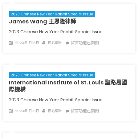
of
Health
2023 Chinese New Year Rabbit Special Issue
and
James Wang 王恩隆
律師
Senior
Services
〉
2023 Chinese New Year Rabbit Special Issue
中
Posted
Author
在
留言功能已關閉
2023年1月16日
网站编辑
on
〈
James
Wang
王
恩
2023 Chinese New Year Rabbit Special Issue
隆
International Institute of St. Louis 聖路易國
律
際機構
〉
師
中
2023 Chinese New Year Rabbit Special Issue
Posted
Author
在
留言功能已關閉
2023年1月16日
网站编辑
on
〈
International
Institute
of