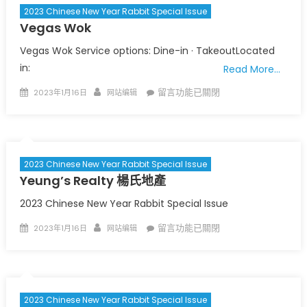
St.
2023 Chinese New Year Rabbit Special Issue
Louis
Vegas Wok
聖
路
Vegas Wok Service options: Dine-in · TakeoutLocated
易
in:
Read More…
國
Posted
Author
在
留言功能已關閉
2023年1月16日
网站编辑
際
on
〈
Vegas
機
Wok
〉
構
〉
中
中
2023 Chinese New Year Rabbit Special Issue
Yeung’s Realty 楊氏地產
2023 Chinese New Year Rabbit Special Issue
Posted
Author
在
留言功能已關閉
2023年1月16日
网站编辑
on
〈
Yeung’s
Realty
楊
氏
2023 Chinese New Year Rabbit Special Issue
地