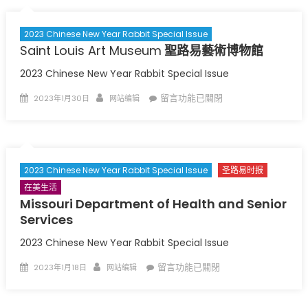
New
Year
Rabbit
2023 Chinese New Year Rabbit Special Issue
Special
Saint Louis Art Museum
聖路易藝術博物館
Issue
聖
2023 Chinese New Year Rabbit Special Issue
路
易
Posted
Author
在
留言功能已關閉
2023年1月30日
网站编辑
時
on
〈Saint
報
Louis
2023
Art
年
Museum
中
2023 Chinese New Year Rabbit Special Issue
圣路易时报
國
聖
兔
在美生活
路
年
Missouri Department of Health and Senior
易
新
Services
藝
年
術
特
2023 Chinese New Year Rabbit Special Issue
刊
〉
博
中
Posted
Author
在
留言功能已關閉
2023年1月18日
网站编辑
物
on
〈
Missouri
館
〉
Department
中