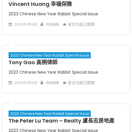
Vincent Huang 幸福保險
產
〉
中
2023 Chinese New Year Rabbit Special Issue
Posted
Author
在
留言功能已關閉
2023年1月16日
网站编辑
on
〈
Vincent
Huang
幸
福
2023 Chinese New Year Rabbit Special Issue
保
Tony Gao 高桐律師
險
〉
中
2023 Chinese New Year Rabbit Special Issue
Posted
Author
在
留言功能已關閉
2023年1月16日
网站编辑
on
〈
Tony
Gao
高
桐
2023 Chinese New Year Rabbit Special Issue
律
The Peter Lu Team – Realty 盧長志房地產
師
〉
中
2023 Chinese New Year Rabbit Special Issue