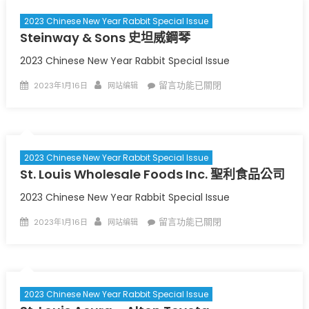
產
〉
美
中
2023 Chinese New Year Rabbit Special Issue
麗
Steinway & Sons 史坦威鋼琴
家
園
〉
2023 Chinese New Year Rabbit Special Issue
中
Posted
Author
在
留言功能已關閉
2023年1月16日
网站编辑
on
〈
Steinway
&
Sons
史
2023 Chinese New Year Rabbit Special Issue
坦
St. Louis Wholesale Foods Inc. 聖利食品公司
威
鋼
2023 Chinese New Year Rabbit Special Issue
琴
〉
Posted
Author
在
留言功能已關閉
2023年1月16日
网站编辑
中
on
〈
St.
Louis
Wholesale
Foods
2023 Chinese New Year Rabbit Special Issue
Inc.