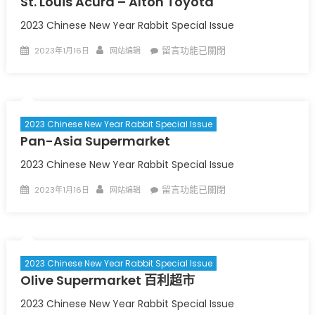
St. Louis Acura – Alton Toyota
聖
利
2023 Chinese New Year Rabbit Special Issue
食
Posted
Author
在
留言功能已關閉
2023年1月16日
网站编辑
品
on
〈
St.
公
Louis
司
〉
Acura
中
–
2023 Chinese New Year Rabbit Special Issue
Alton
Pan-Asia Supermarket
Toyota
〉
中
2023 Chinese New Year Rabbit Special Issue
Posted
Author
在
留言功能已關閉
2023年1月16日
网站编辑
on
〈
Pan-
Asia
Supermarket
〉
中
2023 Chinese New Year Rabbit Special Issue
Olive Supermarket 百利超市
2023 Chinese New Year Rabbit Special Issue