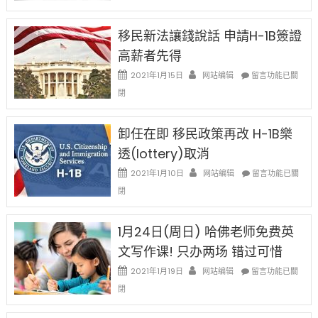
H-
1B
簽
移民新法讓錢說話 申請H-1B簽證
證
高薪者先得
工
資
在
2021年1月15日
网站编辑
留言功能已關
比
〈移
閉
例
民
設
新
限
法
卸任在即 移民政策再改 H-1B樂
後
讓
現
透(lottery)取消
錢
在
說
在
2021年1月10日
网站编辑
留言功能已關
開
話
〈卸
始
閉
申
任
對
請
在
OPT
H-
即
1月24日(周日) 哈佛老师免费英
開
1B
移
刀〉
簽
文写作课! 只办两场 错过可惜
民
中
證
政
在
2021年1月19日
网站编辑
留言功能已關
高
策
〈1
薪
閉
再
月
者
改
24
先
H-