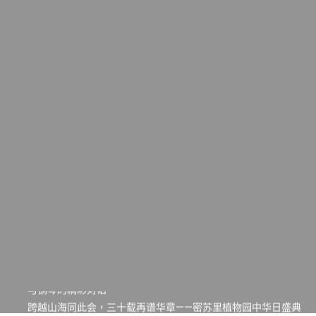
一晃三十年，初夏又相逢。中华日，等你来赴约 —— 密苏里植物
园“中华日三十周年特别报道（五）
筝声与琴韵交汇：刘励(Li Statler)与钢琴家Darek演绎一场古筝
与钢琴的精彩对话
跨越山海同此会，三十载再谱华章——密苏里植物园中华日盛典