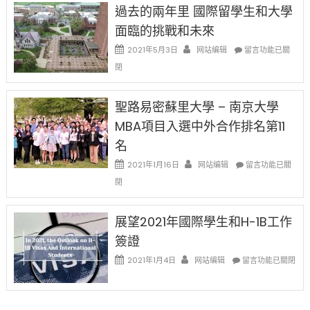
日
過去的兩年里 國際留學生和大學
得〉
1B
(周
中
樂
面臨的挑戰和未來
日)
透
哈
在
2021年5月3日
网站编辑
留言功能已關
(lottery)
佛
〈過
取
閉
老
去
消〉
师
的
中
免
兩
聖路易密蘇里大學 – 南京大學
费
年
英
MBA項目入選中外合作排名第11
里
文
國
名
写
際
作
在
2021年1月16日
网站编辑
留
留言功能已關
课!
〈聖
學
閉
只
路
生
办
易
和
两
密
大
展望2021年國際學生和H-1B工作
场
蘇
學
簽證
错
里
面
过
大
在
臨
2021年1月4日
网站编辑
留言功能已關閉
可
學
〈展
的
惜〉
–
望
挑
中
南
2021
戰
京
年
和