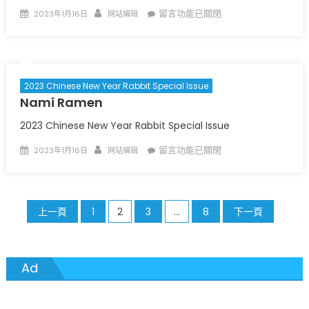
Posted
Author
在
留言功能已關閉
2023年1月16日
网站编辑
on
〈
Olive
Supermarket
百
利
2023 Chinese New Year Rabbit Special Issue
超
Nami Ramen
市
〉
中
2023 Chinese New Year Rabbit Special Issue
Posted
Author
在
留言功能已關閉
2023年1月16日
网站编辑
on
〈
Nami
Ramen
〉
中
文
上一頁
1
2
3
...
8
下一頁
章
分
Ad
頁