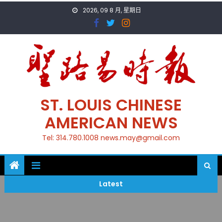
Skip
2026, 09 8 月, 星期日
to
content
ST. LOUIS CHINESE
AMERICAN NEWS
Tel: 314.780.1008 news.may@gmail.com
Latest