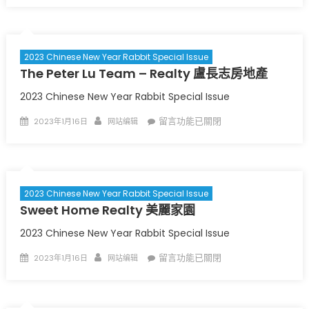
Gao
高
桐
2023 Chinese New Year Rabbit Special Issue
律
The Peter Lu Team – Realty 盧長志房地產
師
〉
中
2023 Chinese New Year Rabbit Special Issue
Posted
Author
在
留言功能已關閉
2023年1月16日
网站编辑
on
〈
The
Peter
Lu
Team
2023 Chinese New Year Rabbit Special Issue
–
Sweet Home Realty 美麗家園
Realty
盧
2023 Chinese New Year Rabbit Special Issue
長
Posted
Author
在
留言功能已關閉
2023年1月16日
网站编辑
志
on
〈
Sweet
房
Home
地
Realty