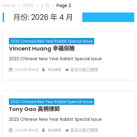
圆满举行
Home
2026
4 月
Page 2
圣路易龙舟俱乐部5月16日龙舟体验日 邀请各界亲身体验划行乐
月份:
2026 年 4 月
趣 + 水上竞速魅力
三十二载跨越时空的相逢
执掌密苏里植物园近四十年 致力推动全球植物多样性研究与中美
合作 Peter Raven 博士逝世 享年89岁
2023 Chinese New Year Rabbit Special Issue
Vincent Huang 幸福保險
一晃三十年，初夏又相逢。中华日，等你来赴约 —— 密苏里植物
园“中华日三十周年特别报道（五）
2023 Chinese New Year Rabbit Special Issue
筝声与琴韵交汇：刘励(Li Statler)与钢琴家Darek演绎一场古筝
Posted
Author
在
留言功能已關閉
2023年1月16日
网站编辑
与钢琴的精彩对话
on
〈
Vincent
Huang
幸
福
2023 Chinese New Year Rabbit Special Issue
保
Tony Gao 高桐律師
險
〉
中
2023 Chinese New Year Rabbit Special Issue
Posted
Author
在
留言功能已關閉
2023年1月16日
网站编辑
on
〈
Tony