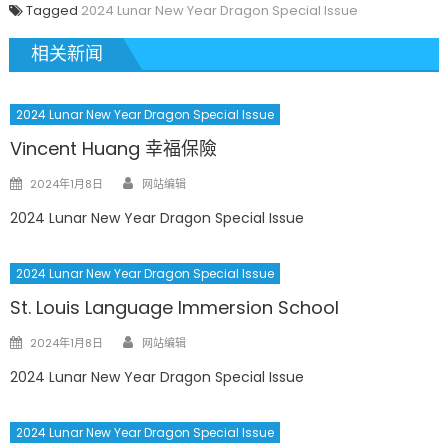
Tagged
2024 Lunar New Year Dragon Special Issue
相关新闻
2024 Lunar New Year Dragon Special Issue
Vincent Huang 幸福保險
Author
Posted
2024年1月8日
网站编辑
on
2024 Lunar New Year Dragon Special Issue
2024 Lunar New Year Dragon Special Issue
St. Louis Language Immersion School
Author
Posted
2024年1月8日
网站编辑
on
2024 Lunar New Year Dragon Special Issue
2024 Lunar New Year Dragon Special Issue