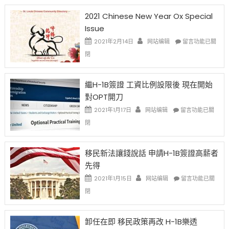
2021 Chinese New Year Ox Special
Issue
在
2021年2月14日
网站编辑
留言功能已關
〈2021
閉
Chinese
New
Year
繼H-1B簽證 工資比例設限後 現在開始
Ox
對OPT開刀
Special
Issue〉
在
2021年1月17日
网站编辑
留言功能已關
中
〈繼
閉
H-
1B
簽
移民新法讓錢說話 申請H-1B簽證高薪者
證
先得
工
資
在
2021年1月15日
网站编辑
留言功能已關
比
〈移
閉
例
民
設
新
限
法
卸任在即 移民政策再改 H-1B樂透
後
讓