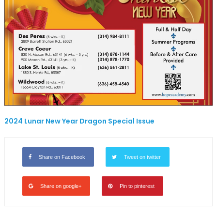
2024 Lunar New Year Dragon Special Issue
Share on Facebook
Tweet on twitter
Share on google+
Pin to pinterest