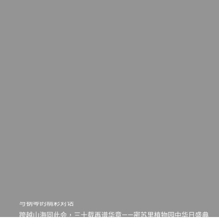
一晃三十年，初夏又相逢。中华日，等你来赴约 —— 密苏里植物
园“中华日三十周年特别报道（五）
筝声与琴韵交汇：刘励(Li Statler)与钢琴家Darek演绎一场古筝
与钢琴的精彩对话
跨越山海同此会，三十载再谱华章——密苏里植物园中华日盛典