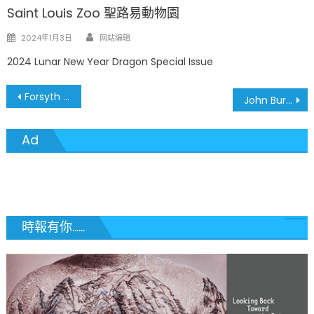
Saint Louis Zoo 聖路易動物園
Author
Posted
2024年1月3日
网站编辑
on
2024 Lunar New Year Dragon Special Issue
文
Forsyth School
John Burroughs School
章
Ad
導
覽
時報有你......