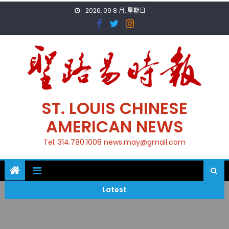
Skip
2026, 09 8 月, 星期日
to
content
ST. LOUIS CHINESE
AMERICAN NEWS
Tel: 314.780.1008 news.may@gmail.com
Latest