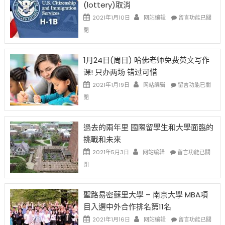
(lottery)取消
現
錢
在
說
在
2021年1月10日
网站编辑
留言功能已關
開
話
〈卸
閉
始
申
任
對
請
在
OPT
H-
即
1月24日(周日) 哈佛老师免费英文写作
開
1B
移
课! 只办两场 错过可惜
刀〉
簽
民
中
證
政
在
2021年1月19日
网站编辑
留言功能已關
高
策
〈1
閉
薪
再
月
者
改
24
先
H-
日
過去的兩年里 國際留學生和大學面臨的
得〉
1B
(周
挑戰和未來
中
樂
日)
透
哈
在
2021年5月3日
网站编辑
留言功能已關
(lottery)
佛
〈過
閉
取
老
去
消〉
师
的
中
免
兩
聖路易密蘇里大學 – 南京大學 MBA項
费
年
目入選中外合作排名第11名
英
里
文
國
在
2021年1月16日
网站编辑
留言功能已關