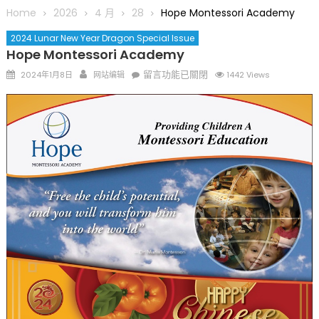
圆满举行
Home
2026
4 月
28
Hope Montessori Academy
圣路易龙舟俱乐部5月16日龙舟体验日 邀请各界亲身体验划行乐
2024 Lunar New Year Dragon Special Issue
趣 + 水上竞速魅力
Hope Montessori Academy
三十二载跨越时空的相逢
Posted
Author
在
留言功能已關閉
2024年1月8日
网站编辑
1442 Views
执掌密苏里植物园近四十年 致力推动全球植物多样性研究与中美
on
〈Hope
合作 Peter Raven 博士逝世 享年89岁
Montessori
一晃三十年，初夏又相逢。中华日，等你来赴约 —— 密苏里植物
Academy〉
园“中华日三十周年特别报道（五）
中
筝声与琴韵交汇：刘励(Li Statler)与钢琴家Darek演绎一场古筝
与钢琴的精彩对话