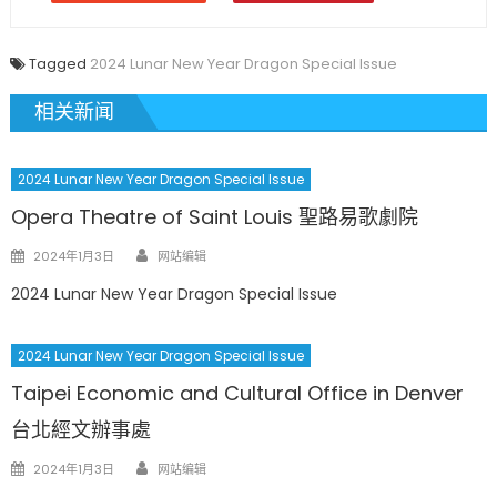
Tagged
2024 Lunar New Year Dragon Special Issue
相关新闻
2024 Lunar New Year Dragon Special Issue
Opera Theatre of Saint Louis 聖路易歌劇院
Author
Posted
2024年1月3日
网站编辑
on
2024 Lunar New Year Dragon Special Issue
2024 Lunar New Year Dragon Special Issue
Taipei Economic and Cultural Office in Denver
台北經文辦事處
Author
Posted
2024年1月3日
网站编辑
on