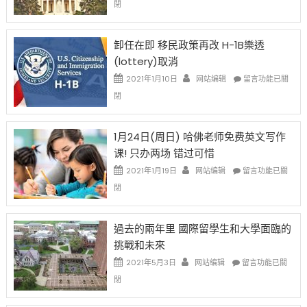
閉
例
民
設
新
限
法
卸任在即 移民政策再改 H-1B樂透
後
讓
(lottery)取消
現
錢
在
說
在
2021年1月10日
网站编辑
留言功能已關
開
話
〈卸
閉
始
申
任
對
請
在
OPT
H-
即
1月24日(周日) 哈佛老师免费英文写作
開
1B
移
课! 只办两场 错过可惜
刀〉
簽
民
中
證
政
在
2021年1月19日
网站编辑
留言功能已關
高
策
〈1
閉
薪
再
月
者
改
24
先
H-
日
過去的兩年里 國際留學生和大學面臨的
得〉
1B
(周
挑戰和未來
中
樂
日)
透
哈
在
2021年5月3日
网站编辑
留言功能已關
(lottery)
佛
〈過
閉
取
老
去
消〉
师
的