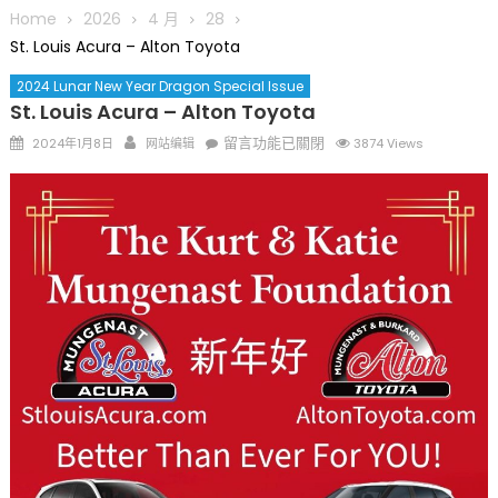
圆满举行
Home
2026
4 月
28
圣路易龙舟俱乐部5月16日龙舟体验日 邀请各界亲身体验划行乐
St. Louis Acura – Alton Toyota
趣 + 水上竞速魅力
2024 Lunar New Year Dragon Special Issue
三十二载跨越时空的相逢
St. Louis Acura – Alton Toyota
执掌密苏里植物园近四十年 致力推动全球植物多样性研究与中美
Posted
Author
在
留言功能已關閉
2024年1月8日
网站编辑
3874 Views
合作 Peter Raven 博士逝世 享年89岁
on
〈St.
一晃三十年，初夏又相逢。中华日，等你来赴约 —— 密苏里植物
Louis
园“中华日三十周年特别报道（五）
Acura
筝声与琴韵交汇：刘励(Li Statler)与钢琴家Darek演绎一场古筝
–
与钢琴的精彩对话
Alton
Toyota〉
中