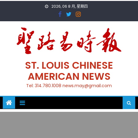
Skip
2026, 06 8 月, 星期四
to
content
ST. LOUIS CHINESE
AMERICAN NEWS
Tel: 314.780.1008 news.may@gmail.com