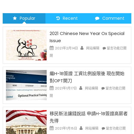
Popular
Recent
Comment
2021 Chinese New Year Ox Special
Issue
在
2021年2月14日
网站编辑
留言功能已關
〈2021
閉
Chinese
New
Year
繼H-1B簽證 工資比例設限後 現在開始
Ox
對OPT開刀
Special
Issue〉
在
2021年1月17日
网站编辑
留言功能已關
中
〈繼
閉
H-
1B
簽
移民新法讓錢說話 申請H-1B簽證高薪者
證
先得
工
資
在
2021年1月15日
网站编辑
留言功能已關
比
〈移