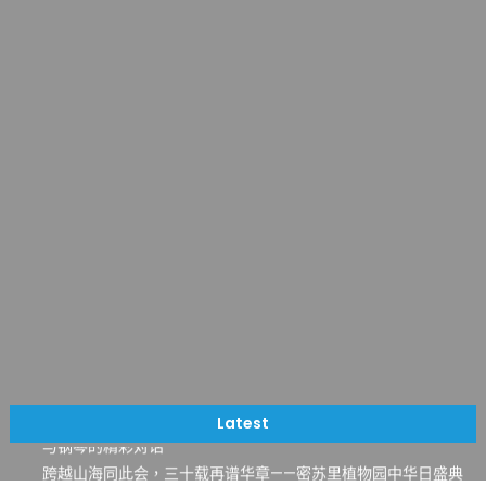
一晃三十年，初夏又相逢。中华日，等你来赴约 —— 密苏里植物
园“中华日三十周年特别报道（五）
筝声与琴韵交汇：刘励(Li Statler)与钢琴家Darek演绎一场古筝
Latest
与钢琴的精彩对话
跨越山海同此会，三十载再谱华章——密苏里植物园中华日盛典