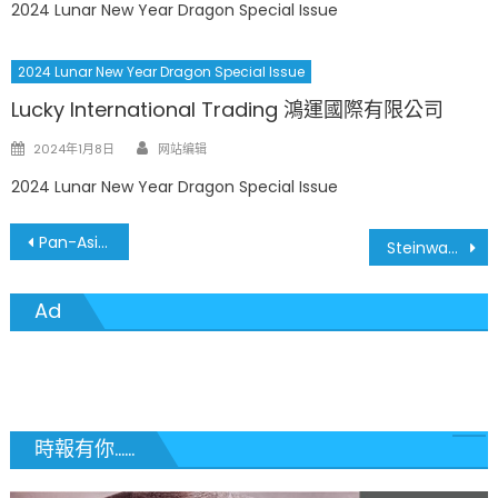
2024 Lunar New Year Dragon Special Issue
2024 Lunar New Year Dragon Special Issue
Lucky International Trading 鴻運國際有限公司
Author
Posted
2024年1月8日
网站编辑
on
2024 Lunar New Year Dragon Special Issue
文
Pan-Asia Supermarket
Steinway & Sons 史坦威鋼琴
章
Ad
導
覽
時報有你......