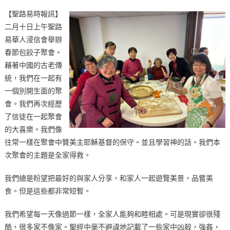
on
〈永
【聖路易時報訊】
遠
二月十日上午聖路
的
易華人浸信會舉辦
團
聚
春節包餃子聚會。
聖
藉著中國的古老傳
路
統，我們在一起有
易
一個別開生面的聚
華
會。我們再次經歷
人
了信徒在一起聚會
浸
的大喜樂。我們像
信
往常一樣在聚會中贊美主耶穌基督的保守。並且學習神的話。我們本
會
次聚會的主題是全家得救。
春
節
我們總是盼望把最好的與家人分享，和家人一起遊覽美景，品嘗美
慶
食。但是這些都非常短暫。
祝
會
我們希望每一天像過節一樣，全家人能夠和睦相處。可是現實卻很殘
紀
酷，很多家不像家。聖經中毫不避諱地記載了一些家中凶殺，強姦，
實〉