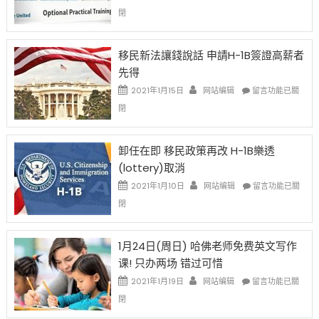
中
〈繼
閉
H-
1B
簽
移民新法讓錢說話 申請H-1B簽證高薪者
證
先得
工
資
在
2021年1月15日
网站编辑
留言功能已關
比
〈移
閉
例
民
設
新
限
法
卸任在即 移民政策再改 H-1B樂透
後
讓
(lottery)取消
現
錢
在
說
在
2021年1月10日
网站编辑
留言功能已關
開
話
〈卸
閉
始
申
任
對
請
在
OPT
H-
即
1月24日(周日) 哈佛老师免费英文写作
開
1B
移
课! 只办两场 错过可惜
刀〉
簽
民
中
證
政
在
2021年1月19日
网站编辑
留言功能已關
高
策
〈1
閉
薪
再
月
者
改
24