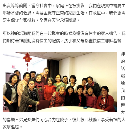
出賣等等醜聞。當今社會中，家庭正在被撕裂。我們在現實中需要主
中
耶穌基督的救恩，需要主保守正常的家庭生活。在永恆中，我們更需
要主保守全家得救，全家在天堂永遠團聚。
所以神的話激勵我們在一起聚會的時候為還沒有信主的家人禱告。我
們期待著神感動沒有信主的配偶，孩子和父母都盡快信主耶穌基督。
神
的
話
賜
給
我
們
極
大
的喜樂。弟兄姊妹們同心合力包餃子，彼此彼此鼓勵，享受著神的大
家庭溫暖。