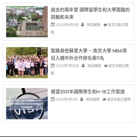
先
H-
日
過去的兩年里 國際留學生和大學面臨的
得〉
1B
(周
挑戰和未來
中
樂
日)
透
哈
在
2021年5月3日
网站编辑
留言功能已關
(lottery)
佛
〈過
閉
取
老
去
消〉
师
的
中
免
兩
聖路易密蘇里大學 – 南京大學 MBA項
费
年
目入選中外合作排名第11名
英
里
文
國
在
2021年1月16日
网站编辑
留言功能已關
写
際
〈聖
閉
作
留
路
课!
學
易
只
生
密
展望2021年國際學生和H-1B工作簽證
办
和
蘇
在
两
大
里
2021年1月4日
网站编辑
留言功能已關閉
〈展
场
學
大
望
错
面
學
2021
过
臨
–
年
可
的
南
國
惜〉
挑
京
際
中
戰
大