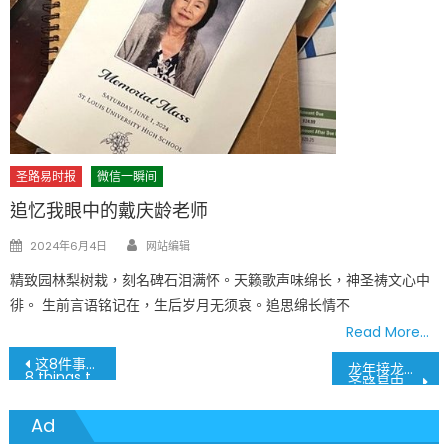
圣路易时报
微信一瞬间
追忆我眼中的戴庆龄老师
Author
Posted
2024年6月4日
网站编辑
on
精致园林梨树栽，刻名碑石泪满怀。天籁歌声味绵长，神圣祷文心中
徘。 生前言语铭记在，生后岁月无须哀。追思绵长情不
Read More…
文
这8件事情大家都以为可以免税 其实不然
龙年接龙舟 新年行大运
8 things that are generally believed to be tax deductible but aren’t
圣路易中文学校接收南京市政府捐赠龙舟纪实
章
Ad
導