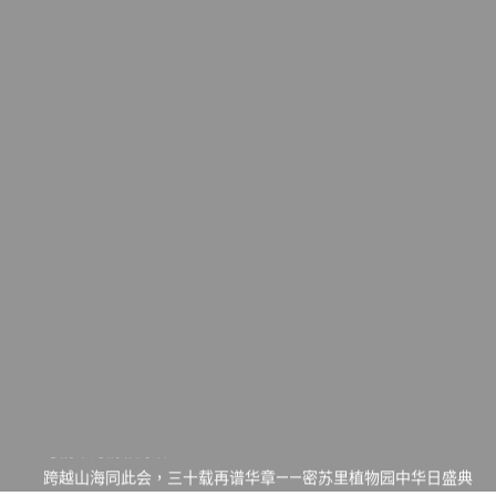
一晃三十年，初夏又相逢。中华日，等你来赴约 —— 密苏里植物
园“中华日三十周年特别报道（五）
筝声与琴韵交汇：刘励(Li Statler)与钢琴家Darek演绎一场古筝
与钢琴的精彩对话
跨越山海同此会，三十载再谱华章——密苏里植物园中华日盛典