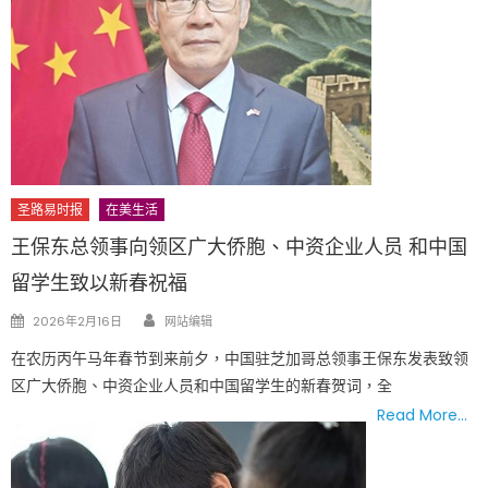
圣路易时报
在美生活
王保东总领事向领区广大侨胞、中资企业人员 和中国
留学生致以新春祝福
Author
Posted
2026年2月16日
网站编辑
on
在农历丙午马年春节到来前夕，中国驻芝加哥总领事王保东发表致领
区广大侨胞、中资企业人员和中国留学生的新春贺词，全
Read More…