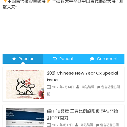
中国当代摄影重磅展
华盛顿大学举办中国当代摄影大展 “回
望未来”
Popular
Recent
Comment
2021 Chinese New Year Ox Special
Issue
在
2021年2月14日
网站编辑
留言功能已關
〈2021
閉
Chinese
New
Year
繼H-1B簽證 工資比例設限後 現在開始
Ox
對OPT開刀
Special
Issue〉
在
2021年1月17日
网站编辑
留言功能已關