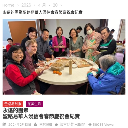
圆满举行
Home
2026
4 月
28
圣路易龙舟俱乐部5月16日龙舟体验日 邀请各界亲身体验划行乐
永遠的團聚聖路易華人浸信會春節慶祝會紀實
趣 + 水上竞速魅力
三十二载跨越时空的相逢
执掌密苏里植物园近四十年 致力推动全球植物多样性研究与中美
合作 Peter Raven 博士逝世 享年89岁
一晃三十年，初夏又相逢。中华日，等你来赴约 —— 密苏里植物
园“中华日三十周年特别报道（五）
筝声与琴韵交汇：刘励(Li Statler)与钢琴家Darek演绎一场古筝
与钢琴的精彩对话
圣路易时报
在美生活
永遠的團聚
聖路易華人浸信會春節慶祝會紀實
Posted
Author
在
留言功能已關閉
2024年2月13日
网站编辑
56035 Views