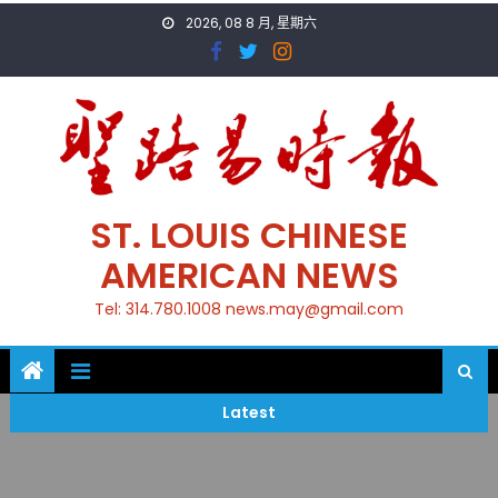
Skip
2026, 08 8 月, 星期六
to
content
ST. LOUIS CHINESE
AMERICAN NEWS
Tel: 314.780.1008 news.may@gmail.com
Latest