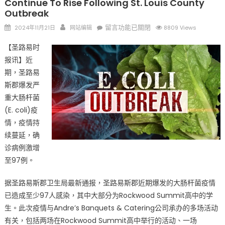
Continue To Rise Following St. Louis County
Outbreak
Posted
Author
在
留言功能已關閉
2024年11月21日
网站编辑
8809 Views
on
〈圣
【圣路易时
路
报讯】近
易
期，圣路易
斯
郡
斯郡爆发严
大
重大肠杆菌
肠
(E. coli)疫
杆
情，疫情持
菌
续蔓延，确
疫
诊病例激增
情
至97例。
急
剧
据圣路易斯郡卫生局最新通报，圣路易斯郡近期爆发的大肠杆菌疫情
升
已造成至少97人感染，其中大部分为Rockwood Summit高中的学
级：
生。此次疫情与Andre’s Banquets & Catering公司承办的多场活动
确
有关，包括两场在Rockwood Summit高中举行的活动、一场
诊