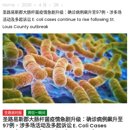
圆满举行
Home
2026
4 月
28
圣路易龙舟俱乐部5月16日龙舟体验日 邀请各界亲身体验划行乐
圣路易斯郡大肠杆菌疫情急剧升级：确诊病例飙升至97例，涉多场
趣 + 水上竞速魅力
活动及多起诉讼 E. coli cases continue to rise following St.
三十二载跨越时空的相逢
Louis County outbreak
执掌密苏里植物园近四十年 致力推动全球植物多样性研究与中美
合作 Peter Raven 博士逝世 享年89岁
一晃三十年，初夏又相逢。中华日，等你来赴约 —— 密苏里植物
园“中华日三十周年特别报道（五）
筝声与琴韵交汇：刘励(Li Statler)与钢琴家Darek演绎一场古筝
与钢琴的精彩对话
圣路易时报
微信一瞬间
圣路易斯郡大肠杆菌疫情急剧升级：确诊病例飙升至
97例，涉多场活动及多起诉讼 E. Coli Cases