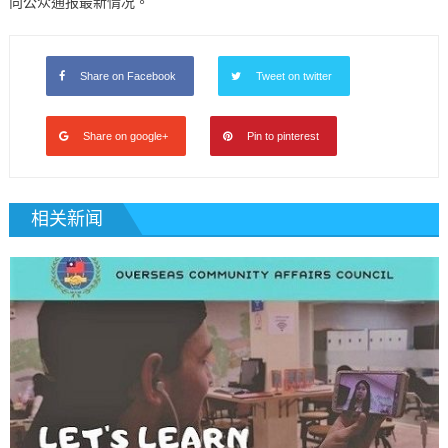
向公众通报最新情况。
Share on Facebook
Tweet on twitter
Share on google+
Pin to pinterest
相关新闻