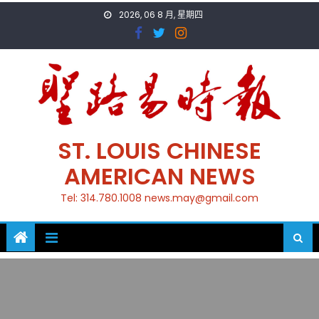
Skip
2026, 06 8 月, 星期四
to
content
ST. LOUIS CHINESE
AMERICAN NEWS
Tel: 314.780.1008 news.may@gmail.com