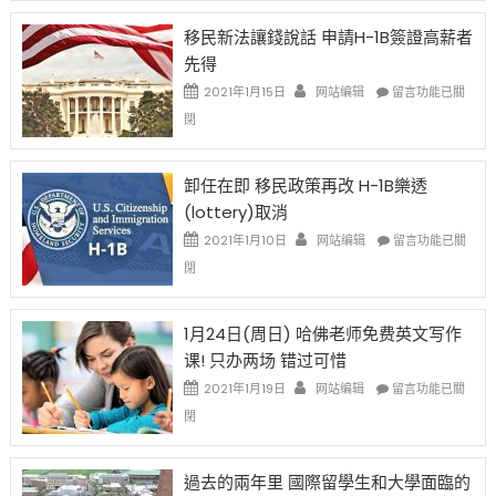
1B
簽
移民新法讓錢說話 申請H-1B簽證高薪者
證
先得
工
資
在
2021年1月15日
网站编辑
留言功能已關
比
〈移
閉
例
民
設
新
限
法
卸任在即 移民政策再改 H-1B樂透
後
讓
(lottery)取消
現
錢
在
說
在
2021年1月10日
网站编辑
留言功能已關
開
話
〈卸
閉
始
申
任
對
請
在
OPT
H-
即
1月24日(周日) 哈佛老师免费英文写作
開
1B
移
课! 只办两场 错过可惜
刀〉
簽
民
中
證
政
在
2021年1月19日
网站编辑
留言功能已關
高
策
〈1
閉
薪
再
月
者
改
24
先
H-
日
過去的兩年里 國際留學生和大學面臨的
得〉
1B
(周