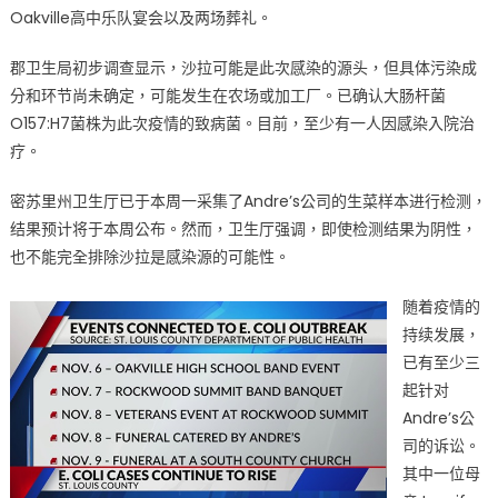
Oakville高中乐队宴会以及两场葬礼。
病
例
郡卫生局初步调查显示，沙拉可能是此次感染的源头，但具体污染成
飙
分和环节尚未确定，可能发生在农场或加工厂。已确认大肠杆菌
升
O157:H7菌株为此次疫情的致病菌。目前，至少有一人因感染入院治
至
97
疗。
例，
涉
密苏里州卫生厅已于本周一采集了Andre’s公司的生菜样本进行检测，
多
结果预计将于本周公布。然而，卫生厅强调，即使检测结果为阴性，
场
也不能完全排除沙拉是感染源的可能性。
活
动
随着疫情的
及
持续发展，
多
已有至少三
起
起针对
诉
Andre’s公
讼
司的诉讼。
E.
其中一位母
coli