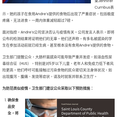
亲Jennifer
cases
Cumbus表
continue
示，她的孩子在食用Andre’s提供的食物后出现了严重症状，包括极度
to
rise
疼痛、无法进食，一周内体重减轻超过7磅。
following
面对指控，Andre’s公司坚决否认与疫情有关。公司发言人表示，即将
St.
Louis
公布的检测结果将证明他们的无辜。他们还声称，有多名被感染的学
County
生在参加活动前就已经生病，甚至根本没有食用Andre’s提供的食物。
outbreak〉
中
卫生部门提醒公众，大肠杆菌感染可能导致严重并发症，如溶血性尿
毒综合征（HUS），特别是对5岁以下儿童、老年人和免疫力低下者风
险更高。他们呼吁可能接触过污染食物的民众密切关注身体状况，如
出现腹泻、腹痛、发烧等症状，请及时就医并联系卫生厅。
为防范类似疫情，卫生部门建议公众采取以下预防措施：
确保食
品安
全，将