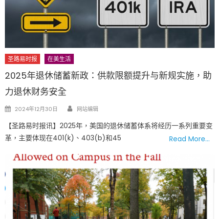
圣路易时报
在美生活
2025年退休储蓄新政：供款限额提升与新规实施，助
力退休财务安全
Author
Posted
2024年12月30日
网站编辑
on
【圣路易时报讯】2025年，美国的退休储蓄体系将经历一系列重要变
革，主要体现在401(k)、403(b)和45
Read More…