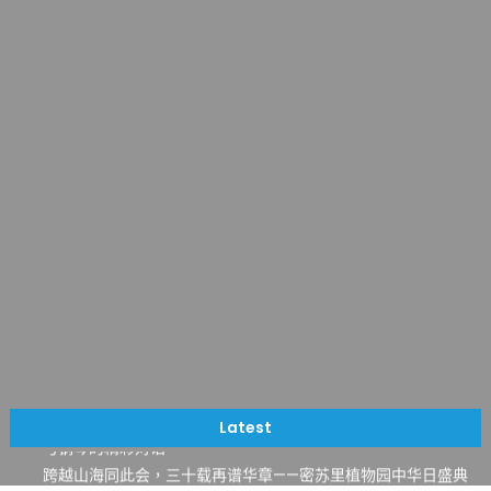
一晃三十年，初夏又相逢。中华日，等你来赴约 —— 密苏里植物
园“中华日三十周年特别报道（五）
筝声与琴韵交汇：刘励(Li Statler)与钢琴家Darek演绎一场古筝
Latest
与钢琴的精彩对话
跨越山海同此会，三十载再谱华章——密苏里植物园中华日盛典