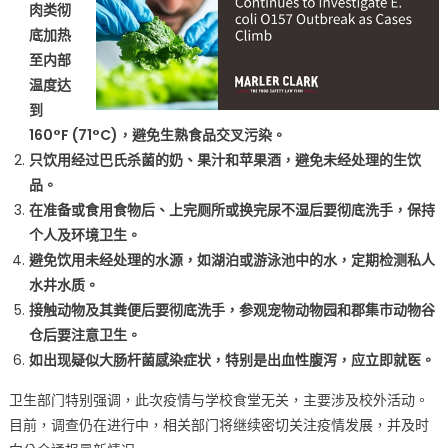
肉类彻
底加热
至内部
温度达
到
160°F (71°C)，避免生熟食品交叉污染。
只饮用经过巴氏杀菌的奶、果汁和苹果酒，避免未经处理的生饮
品。
在准备或食用食物后、上完厕所或换完尿不湿后要彻底洗手，保持
个人及环境卫生。
避免饮用未经处理的水源，如湖泊或游泳池中的水，定期检测私人
水井水质。
接触动物及其粪便后要彻底洗手，参观宠物动物园和郡集市动物谷
仓后要注意卫生。
如出现疑似大肠杆菌感染症状，特别是出血性腹泻，应立即就医。
卫生部门特别强调，此次疫情与学校食堂无关，主要涉及校外活动。
目前，调查仍在进行中，相关部门将继续密切关注疫情发展，并及时