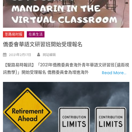
圣路易时报
在美生活
僑委會華語文研習班開始受理報名
Author
Posted
2021年2月17日
网站编辑
on
【聖路易時報訊】「2021年僑務委員會海外青年華語文研習班(遠距視
訊教學)」開始受理報名 僑務委員會為增進海外
Read More…