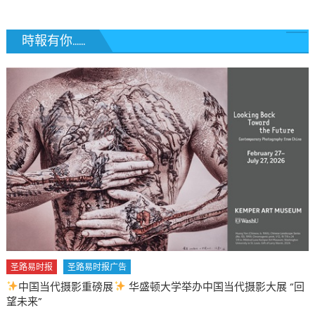
時報有你......
圣路易时报
圣路易时报广告
中国当代摄影重磅展
华盛顿大学举办中国当代摄影大展 “回
望未来”