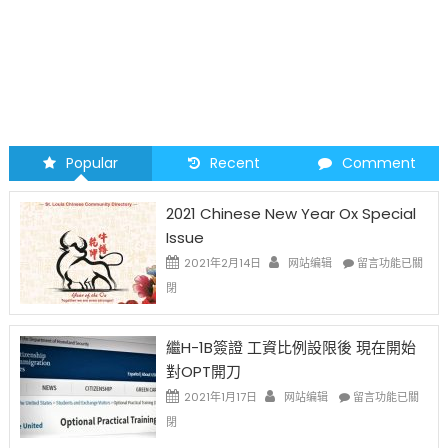
Popular
Recent
Comment
2021 Chinese New Year Ox Special
Issue
在
2021年2月14日
网站编辑
留言功能已關
〈2021
閉
Chinese
New
Year
繼H-1B簽證 工資比例設限後 現在開始
Ox
對OPT開刀
Special
Issue〉
在
2021年1月17日
网站编辑
留言功能已關
中
〈繼
閉
H-