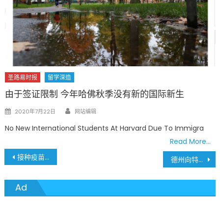
圣路易时报
留学深造
由于签证限制 今年哈佛秋季没有新的国际新生
Author
Posted
2020年7月22日
网站编辑
on
No New International Students At Harvard Due To Immigra
Read More…
文
接种疫苗很重要，也很安全，今天就和您的医生谈谈吧! Vaccinations are important and safe!
德州向特朗普提供1,402英亩土地建驱逐设施 移民政策再引激烈争论 Texas Offers 1,402 Acres To Trump To Construct Deportation Facilities
章
Ad
導
覽