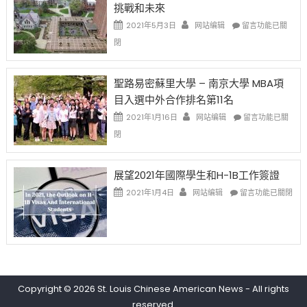
挑戰和未來
中
樂
日)
透
哈
在
2021年5月3日
网站编辑
留言功能已關
(lottery)
佛
〈過
閉
取
老
去
消〉
师
的
中
免
兩
聖路易密蘇里大學 – 南京大學 MBA項
费
年
目入選中外合作排名第11名
英
里
文
國
在
2021年1月16日
网站编辑
留言功能已關
写
際
〈聖
閉
作
留
路
课!
學
易
只
生
密
展望2021年國際學生和H-1B工作簽證
办
和
蘇
在
两
大
里
2021年1月4日
网站编辑
留言功能已關閉
〈展
场
學
大
望
错
面
學
2021
过
臨
–
年
可
的
南
國
惜〉
挑
京
際
中
戰
大
學
和
學
Copyright © 2026
St. Louis Chinese American News
- All rights
生
未
MBA
reserved.
和