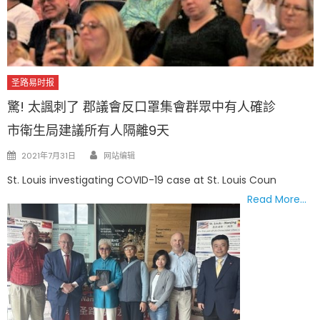
圣路易时报
驚! 太諷刺了 郡議會反口罩集會群眾中有人確診
市衛生局建議所有人隔離9天
Author
Posted
2021年7月31日
网站编辑
on
St. Louis investigating COVID-19 case at St. Louis Coun
Read More…