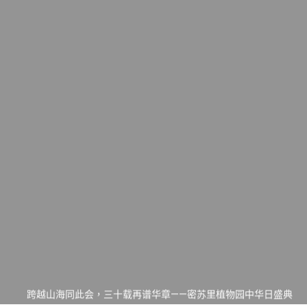
一晃三十年，初夏又相逢。中华日，等你来赴约 —— 密苏里植物
园“中华日三十周年特别报道（五）
筝声与琴韵交汇：刘励(Li Statler)与钢琴家Darek演绎一场古筝
与钢琴的精彩对话
跨越山海同此会，三十载再谱华章——密苏里植物园中华日盛典