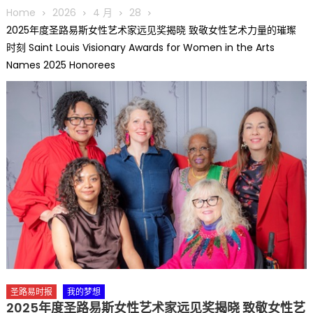
圆满举行
Home
2026
4 月
28
圣路易龙舟俱乐部5月16日龙舟体验日 邀请各界亲身体验划行乐
2025年度圣路易斯女性艺术家远见奖揭晓 致敬女性艺术力量的璀璨
趣 + 水上竞速魅力
时刻 Saint Louis Visionary Awards for Women in the Arts
三十二载跨越时空的相逢
Names 2025 Honorees
执掌密苏里植物园近四十年 致力推动全球植物多样性研究与中美
合作 Peter Raven 博士逝世 享年89岁
一晃三十年，初夏又相逢。中华日，等你来赴约 —— 密苏里植物
园“中华日三十周年特别报道（五）
筝声与琴韵交汇：刘励(Li Statler)与钢琴家Darek演绎一场古筝
与钢琴的精彩对话
圣路易时报
我的梦想
2025年度圣路易斯女性艺术家远见奖揭晓 致敬女性艺