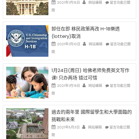
資
在
2021年1月15日
网站编辑
留言功能已關
比
〈移
閉
例
民
設
新
限
法
卸任在即 移民政策再改 H-1B樂透
後
讓
(lottery)取消
現
錢
在
說
在
2021年1月10日
网站编辑
留言功能已關
開
話
〈卸
閉
始
申
任
對
請
在
OPT
H-
即
1月24日(周日) 哈佛老师免费英文写作
開
1B
移
课! 只办两场 错过可惜
刀〉
簽
民
中
證
政
在
2021年1月19日
网站编辑
留言功能已關
高
策
〈1
閉
薪
再
月
者
改
24
先
H-
日
過去的兩年里 國際留學生和大學面臨的
得〉
1B
(周
挑戰和未來
中
樂
日)
透
哈
在
2021年5月3日
网站编辑
留言功能已關
(lottery)
佛
〈過
閉
取
老
去