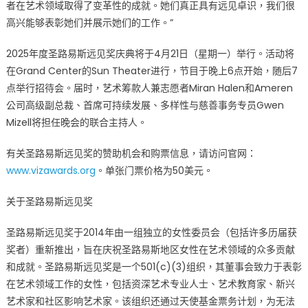
者在艺术领域取得了变革性的成就。她们真正具有远见卓识，我们很
in
高兴能够表彰她们并展示她们的工作。”
the
Arts
2025年度圣路易斯远见奖庆典将于4月21日（星期一）举行。活动将
Names
在Grand Center的Sun Theater进行，节目于晚上6点开始，随后7
2025
点举行招待会。届时，艺术筹款人兼志愿者Miran Halen和Ameren
Honorees〉
公司高级副总裁、首席可持续发展、多样性与慈善事务专员Gwen
中
Mizell将担任晚会的联合主持人。
有关圣路易斯远见奖的赞助机会和购票信息，请访问官网：
www.vizawards.org
。单张门票价格为50美元。
关于圣路易斯远见奖
圣路易斯远见奖于2014年由一组独立的女性委员会（包括许多历届获
奖者）重新推出，旨在庆祝圣路易斯地区女性在艺术领域的众多贡献
和成就。圣路易斯远见奖是一个501(c)(3)组织，其董事会致力于表彰
在艺术领域工作的女性，包括资深艺术专业人士、艺术教育家、新兴
艺术家和社区影响艺术家。该组织还通过天使基金票务计划，为无法