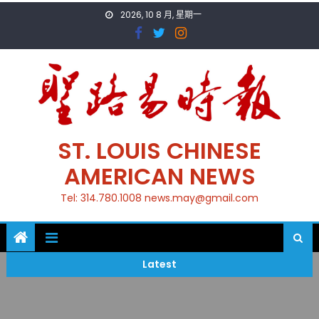
Skip
2026, 10 8 月, 星期一
to
content
ST. LOUIS CHINESE
AMERICAN NEWS
Tel: 314.780.1008 news.may@gmail.com
Latest