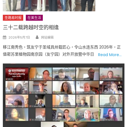
圣路易时报
在美生活
三十二载跨越时空的相逢
Author
Posted
2026年5月7日
网站编辑
on
移江南秀色，筑友宁于圣域具卅载匠心，令山水连东西 2026年，正
值密苏里植物园南京园（友宁园）对外开放暨中华日
Read More…