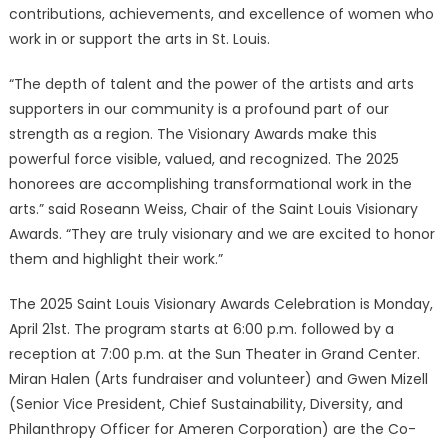
contributions, achievements, and excellence of women who
work in or support the arts in St. Louis.
“The depth of talent and the power of the artists and arts
supporters in our community is a profound part of our
strength as a region. The Visionary Awards make this
powerful force visible, valued, and recognized. The 2025
honorees are accomplishing transformational work in the
arts.” said Roseann Weiss, Chair of the Saint Louis Visionary
Awards. “They are truly visionary and we are excited to honor
them and highlight their work.”
The 2025 Saint Louis Visionary Awards Celebration is Monday,
April 21st. The program starts at 6:00 p.m. followed by a
reception at 7:00 p.m. at the Sun Theater in Grand Center.
Miran Halen (Arts fundraiser and volunteer) and Gwen Mizell
(Senior Vice President, Chief Sustainability, Diversity, and
Philanthropy Officer for Ameren Corporation) are the Co-