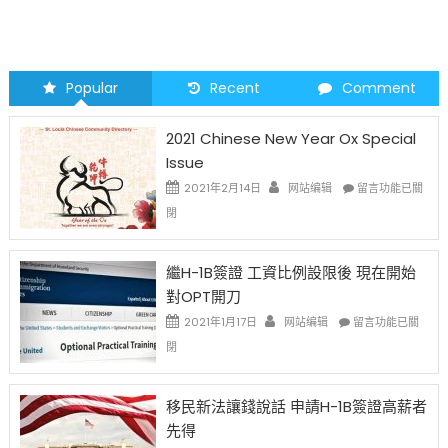
Popular
Recent
Comment
2021 Chinese New Year Ox Special
Issue
在
2021年2月14日
网站编辑
留言功能已關
〈2021
閉
Chinese
New
Year
繼H-1B簽證 工資比例設限後 現在開始
Ox
對OPT開刀
Special
Issue〉
在
2021年1月17日
网站编辑
留言功能已關
中
〈繼
閉
H-
1B
簽
移民新法讓錢說話 申請H-1B簽證高薪者
證
先得
工