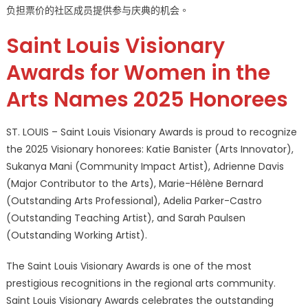
负担票价的社区成员提供参与庆典的机会。
Saint Louis Visionary
Awards for Women in the
Arts Names 2025 Honorees
ST. LOUIS – Saint Louis Visionary Awards is proud to recognize
the 2025 Visionary honorees: Katie Banister (Arts Innovator),
Sukanya Mani (Community Impact Artist), Adrienne Davis
(Major Contributor to the Arts), Marie-Hélène Bernard
(Outstanding Arts Professional), Adelia Parker-Castro
(Outstanding Teaching Artist), and Sarah Paulsen
(Outstanding Working Artist).
The Saint Louis Visionary Awards is one of the most
prestigious recognitions in the regional arts community.
Saint Louis Visionary Awards celebrates the outstanding