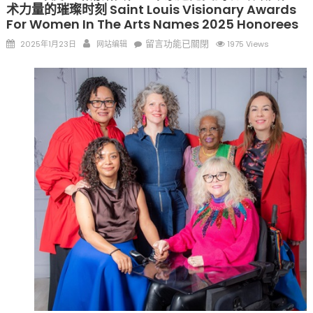
术力量的璀璨时刻 Saint Louis Visionary Awards
For Women In The Arts Names 2025 Honorees
Posted
Author
在
留言功能已關閉
2025年1月23日
网站编辑
1975 Views
on
〈2025
年
度
圣
路
易
斯
女
性
艺
术
家
远
见
奖
揭