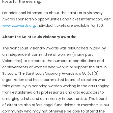
Hosts for the evening.
For additional information about the Saint Louis Visionary
Awards sponsorship opportunities and ticket information, visit
www.vizawards.org
. Individual tickets are available for $50.
About the Saint Louis Visionary Awards:
The Saint Louis Visionary Awards was relaunched in 2014 by
an independent committee of women (many past
Visionaries) to celebrate the numerous contributions and
achievements of women who work in or support the arts in
St. Louis. The Saint Louis Visionary Awards is a 501(c)(3)
organization and has a committed board of directors who
take great joy in honoring women working in the arts ranging
from established arts professionals and arts educators to
emerging artists and community impact artists. The board
of directors also offers angel fund tickets to members in our
community who may not otherwise be able to attend the