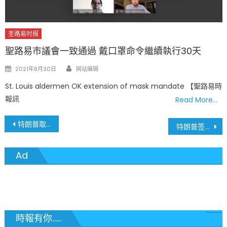
圣路易时报
聖路易市議會一致通過 戴口罩命令繼續執行30天
Author
Posted
2021年8月30日
网站编辑
on
St. Louis aldermen OK extension of mask mandate 【聖路易時
報訊
Read More…
文
特朗普取消“出生公民权”引爆全美！22州联手提告，美国史上最大宪法之战打响！
特朗普签署行政命令 加密货币迎来重大突破 撤销拜登限制性措施
章
Ad
導
覽
時報有你......