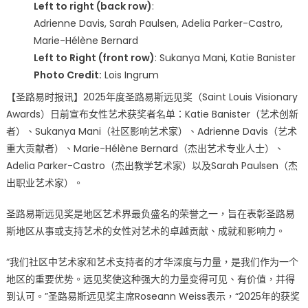
晓
Left to right (back row)
:
致
Adrienne Davis, Sarah Paulsen, Adelia Parker-Castro,
敬
Marie-Hélène Bernard
女
Left to Right (front row)
: Sukanya Mani, Katie Banister
性
Photo Credit:
Lois Ingrum
艺
【圣路易时报讯】2025年度圣路易斯远见奖（Saint Louis Visionary
术
力
Awards）日前宣布女性艺术获奖者名单：Katie Banister（艺术创新
量
者）、Sukanya Mani（社区影响艺术家）、Adrienne Davis（艺术
的
重大贡献者）、Marie-Hélène Bernard（杰出艺术专业人士）、
璀
Adelia Parker-Castro（杰出教学艺术家）以及Sarah Paulsen（杰
璨
出职业艺术家）。
时
刻
圣路易斯远见奖是地区艺术界最负盛名的荣誉之一，旨在表彰圣路易
Saint
斯地区从事或支持艺术的女性对艺术的卓越贡献、成就和影响力。
Louis
Visionary
“我们社区中艺术家和艺术支持者的才华深度与力量，是我们作为一个
Awards
地区的重要优势。远见奖使这种强大的力量变得可见、有价值，并得
for
到认可。”圣路易斯远见奖主席Roseann Weiss表示，“2025年的获奖
Women