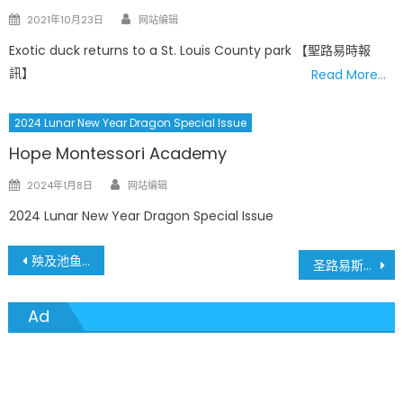
Author
Posted
2021年10月23日
网站编辑
on
Exotic duck returns to a St. Louis County park 【聖路易時報
訊】
Read More…
2024 Lunar New Year Dragon Special Issue
Hope Montessori Academy
Author
Posted
2024年1月8日
网站编辑
on
2024 Lunar New Year Dragon Special Issue
文
殃及池鱼：特朗普政府扩大移民打击范围，合法移民也陷入危机
圣路易斯竟然有长期放射性废料污染 环保署署长亲访 清理工作终于提上日程
章
Ad
導
覽