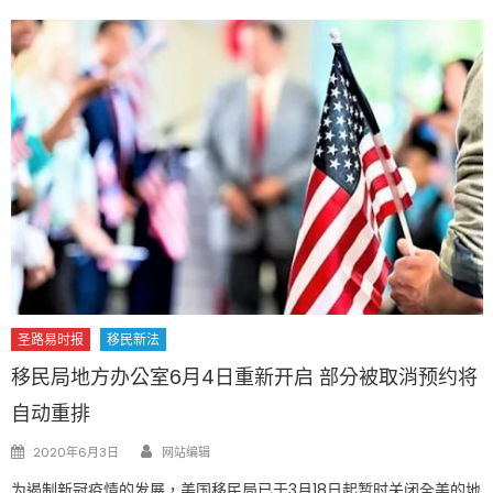
圣路易时报
移民新法
移民局地方办公室6月4日重新开启 部分被取消预约将
自动重排
Author
Posted
2020年6月3日
网站编辑
on
为遏制新冠疫情的发展，美国移民局已于3月18日起暂时关闭全美的地