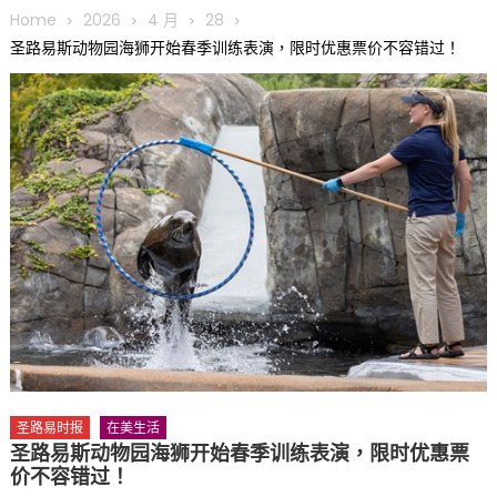
圆满举行
Home
2026
4 月
28
圣路易龙舟俱乐部5月16日龙舟体验日 邀请各界亲身体验划行乐
圣路易斯动物园海狮开始春季训练表演，限时优惠票价不容错过！
趣 + 水上竞速魅力
三十二载跨越时空的相逢
执掌密苏里植物园近四十年 致力推动全球植物多样性研究与中美
合作 Peter Raven 博士逝世 享年89岁
一晃三十年，初夏又相逢。中华日，等你来赴约 —— 密苏里植物
园“中华日三十周年特别报道（五）
筝声与琴韵交汇：刘励(Li Statler)与钢琴家Darek演绎一场古筝
与钢琴的精彩对话
圣路易时报
在美生活
圣路易斯动物园海狮开始春季训练表演，限时优惠票
价不容错过！