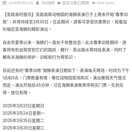
Posted
Author
在
留言功能已關閉
2025年3月22日
网站编辑
1944 Views
on
〈圣
【圣路易时报讯】圣路易斯动物园的海狮表演已于上周末开始“春季训
路
练”，并将持续至3月30日。​在此期间，游客可享受优惠票价，观看加
易
利福尼亚海狮的精彩演出。
斯
动
自去年夏季以来，海狮们一直处于休整状态。​此次春季训练期间，游
物
客将有机会观赏到它们的跳跃、鳍行、高台跳水等特技表演，同时了
园
海
解有关海狮的保护、训练和行为等知识。​
狮
开
目前还有的“春季训练”海狮表演日期如下，表演每天两场，时间为下午
始
1点和3点。​门票数量有限，需在动物园现场购买。演出需视天气情况
春
而定。演出开始前45分钟，可在海狮表演售票亭购买门票。先到先
季
得，座位有限。
训
练
2025年3月23日星期日
表
2025年3月24日星期一
演，
2025年3月25日星期二
限
2025年3月26日星期三
时