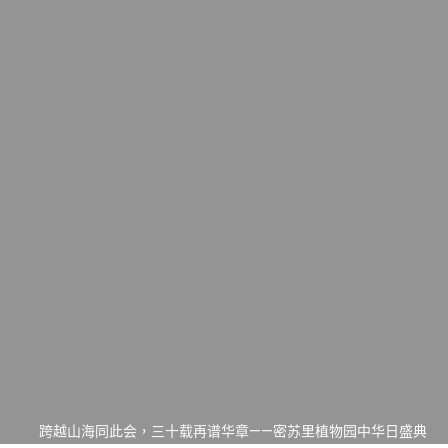
一晃三十年，初夏又相逢。中华日，等你来赴约 —— 密苏里植物
园“中华日三十周年特别报道（五）
筝声与琴韵交汇：刘励(Li Statler)与钢琴家Darek演绎一场古筝
与钢琴的精彩对话
跨越山海同此会，三十载再谱华章——密苏里植物园中华日盛典