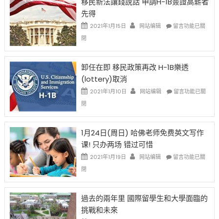
移民新法讓錢說話 申請H-1B簽證高薪者
證
先得
工
資
在
2021年1月15日
网站编辑
留言功能已關
比
〈移
閉
例
民
設
新
限
法
卸任在即 移民政策再改 H-1B樂透
後
讓
(lottery)取消
現
錢
在
說
在
2021年1月10日
网站编辑
留言功能已關
開
話
〈卸
閉
始
申
任
對
請
在
OPT
H-
即
1月24日(周日) 哈佛老师免费英文写作
開
1B
移
课! 只办两场 错过可惜
刀〉
簽
民
中
證
政
在
2021年1月19日
网站编辑
留言功能已關
高
策
〈1
閉
薪
再
月
者
改
24
先
H-
日
過去的兩年里 國際留學生和大學面臨的
得〉
1B
(周
挑戰和未來
中
樂
日)
透