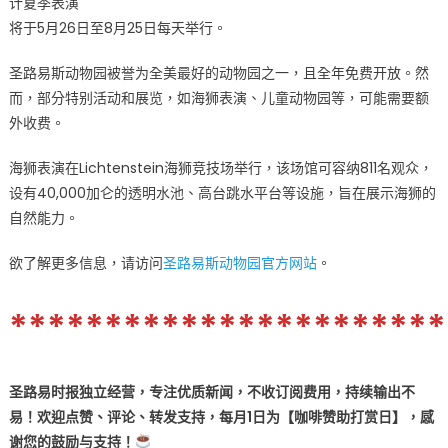
计夏季表演
将于5月26日至8月25日每天举行。
圣路易斯动物园被誉为全美最好的动物园之一，且全年免费开放。​然
而，部分特别活动和展览，如海狮表演、儿童动物园等，可能需要额
外收费。
海狮表演在Lichtenstein海狮竞技场举行，该场馆可容纳811名观众，
设有40,000加仑的透明水池、高台跳水平台等设施，旨在展示海狮的
自然能力。
欲了解更多信息，请访问
圣路易斯动物园官方网站
。
***********************
圣路易时报独立经营，专注优质新闻，不收订阅费用，持续输出不
易！欢迎点赞、评论、转发支持，每月1日为【咖啡赞助打赏日】，感
谢您的鼓励与支持！