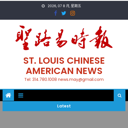
Skip
2026, 07 8 月, 星期五
to
content
ST. LOUIS CHINESE
AMERICAN NEWS
Tel: 314.780.1008 news.may@gmail.com
Latest