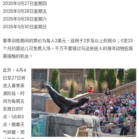
2025年3月27日星期四
优
2025年3月28日星期五
惠
2025年3月29日星期六
票
2025年3月30日星期日
价
不
春季训练期间的票价为每人2美元，适用于2岁及以上的观众；0至23
容
个月的婴幼儿可免费入场。千万不要错过与这些迷人的海洋动物近距
错
离接触的机会！
过！〉
中
此外，4月4
日至27日将
进入春季表
演阶段，时
间为每周五
至周日的11
点、1点和3
点。随着天
气转暖，预