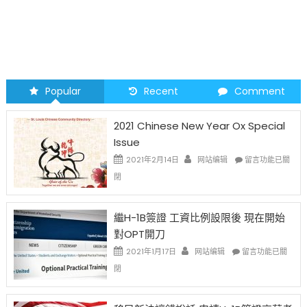
Popular
Recent
Comment
2021 Chinese New Year Ox Special
Issue
在
2021年2月14日
网站编辑
留言功能已關
〈2021
閉
Chinese
New
Year
繼H-1B簽證 工資比例設限後 現在開始
Ox
對OPT開刀
Special
Issue〉
在
2021年1月17日
网站编辑
留言功能已關
中
〈繼
閉
H-
1B
簽