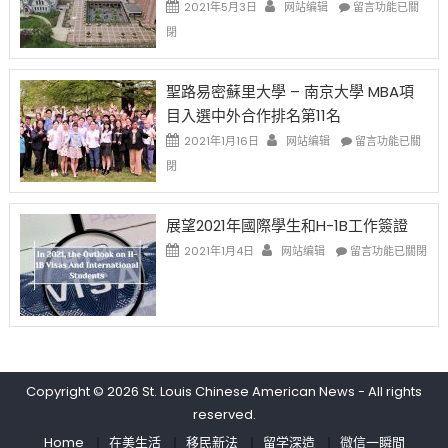
哈
在
2021年5月3日
网站编辑
留言功能已關
(lottery)
佛
〈過
閉
取
老
去
消〉
师
的
中
免
兩
聖路易密蘇里大學 – 南京大學 MBA項
费
年
目入選中外合作排名第11名
英
里
文
國
在
2021年1月16日
网站编辑
留言功能已關
写
際
〈聖
閉
作
留
路
课!
學
易
只
生
密
展望2021年國際學生和H-1B工作簽證
办
和
蘇
在
两
大
里
2021年1月4日
网站编辑
留言功能已關閉
〈展
场
學
大
望
错
面
學
2021
过
臨
–
年
可
的
南
國
惜〉
挑
京
際
中
戰
大
學
和
學
Copyright © 2026
St. Louis Chinese American News
- All rights
生
未
MBA
reserved.
和
來〉
項
H-
中
目
Home
在美生活
移民新法
留学深造
微信一瞬間