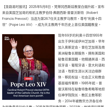
on
〈美
【圣路易时报讯】2025年5月8日，梵蒂冈西斯廷教堂白烟升起，宣布
国
来自美国芝加哥的枢机主教罗伯特·弗朗西斯·普雷沃斯特（Robert
枢
Francis Prevost）当选为第267任天主教罗马教宗，尊号“利奥十四
机
主
世”（Pope Leo XIV），成为天主教两千年历史上首位美国籍教皇。
教
普
现年69岁的利奥十四世1955年
雷
出生于伊利诺伊州芝加哥，早年
沃
加入奥斯定会，曾在芝加哥及南
斯
美洲秘鲁长期服务，拥有美国和
特
秘鲁双重国籍。他精通英语、西
当
班牙语、葡萄牙语、意大利语和
选
法语，牧职生涯以关注边缘群
第
体、移民权益、社会正义和教会
267
基层福传著称。1985年起，普
任
雷沃斯特在秘鲁特鲁希略等地担
教
任神学院院长、教区主教等职
皇，
务，2014年被教宗方济各任命
尊
号