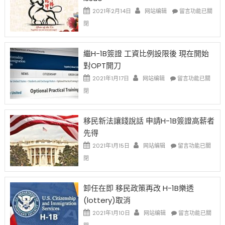
在
2021年2月14日
网站编辑
留言功能已關
〈2021
閉
Chinese
New
Year
繼H-1B簽證 工資比例設限後 現在開始
Ox
對OPT開刀
Special
Issue〉
在
2021年1月17日
网站编辑
留言功能已關
中
〈繼
閉
H-
1B
簽
移民新法讓錢說話 申請H-1B簽證高薪者
證
先得
工
資
在
2021年1月15日
网站编辑
留言功能已關
比
〈移
閉
例
民
設
新
限
法
卸任在即 移民政策再改 H-1B樂透
後
讓
(lottery)取消
現
錢
在
說
在
2021年1月10日
网站编辑
留言功能已關
開
話
〈卸