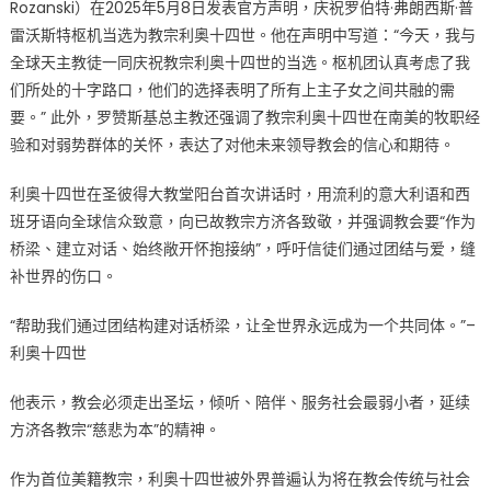
Rozanski）在2025年5月8日发表官方声明，庆祝罗伯特·弗朗西斯·普
雷沃斯特枢机当选为教宗利奥十四世。他在声明中写道：“今天，我与
全球天主教徒一同庆祝教宗利奥十四世的当选。枢机团认真考虑了我
们所处的十字路口，他们的选择表明了所有上主子女之间共融的需
要。” 此外，罗赞斯基总主教还强调了教宗利奥十四世在南美的牧职经
验和对弱势群体的关怀，表达了对他未来领导教会的信心和期待。
利奥十四世在圣彼得大教堂阳台首次讲话时，用流利的意大利语和西
班牙语向全球信众致意，向已故教宗方济各致敬，并强调教会要“作为
桥梁、建立对话、始终敞开怀抱接纳”，呼吁信徒们通过团结与爱，缝
补世界的伤口。
“帮助我们通过团结构建对话桥梁，让全世界永远成为一个共同体。”–
利奥十四世
他表示，教会必须走出圣坛，倾听、陪伴、服务社会最弱小者，延续
方济各教宗“慈悲为本”的精神。
作为首位美籍教宗，利奥十四世被外界普遍认为将在教会传统与社会