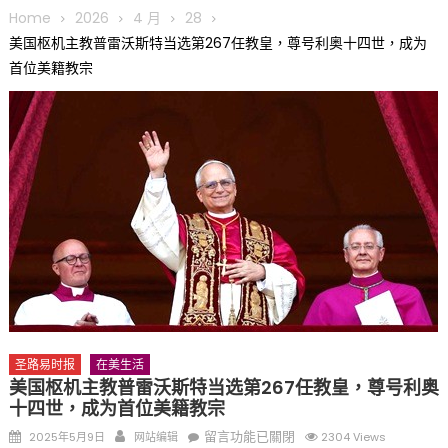
圆满举行
Home
2026
4 月
28
圣路易龙舟俱乐部5月16日龙舟体验日 邀请各界亲身体验划行乐
美国枢机主教普雷沃斯特当选第267任教皇，尊号利奥十四世，成为
趣 + 水上竞速魅力
首位美籍教宗
三十二载跨越时空的相逢
执掌密苏里植物园近四十年 致力推动全球植物多样性研究与中美
合作 Peter Raven 博士逝世 享年89岁
一晃三十年，初夏又相逢。中华日，等你来赴约 —— 密苏里植物
园“中华日三十周年特别报道（五）
筝声与琴韵交汇：刘励(Li Statler)与钢琴家Darek演绎一场古筝
与钢琴的精彩对话
圣路易时报
在美生活
美国枢机主教普雷沃斯特当选第267任教皇，尊号利奥
十四世，成为首位美籍教宗
Posted
Author
在
留言功能已關閉
2025年5月9日
网站编辑
2304 Views