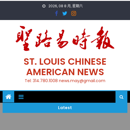
Skip
2026, 08 8 月, 星期六
to
content
ST. LOUIS CHINESE
AMERICAN NEWS
Tel: 314.780.1008 news.may@gmail.com
Latest