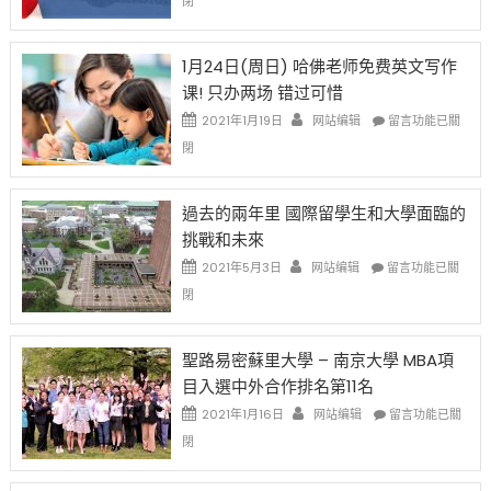
閉
始
申
任
對
請
在
OPT
H-
即
1月24日(周日) 哈佛老师免费英文写作
開
1B
移
课! 只办两场 错过可惜
刀〉
簽
民
中
證
政
在
2021年1月19日
网站编辑
留言功能已關
高
策
〈1
閉
薪
再
月
者
改
24
先
H-
日
過去的兩年里 國際留學生和大學面臨的
得〉
1B
(周
挑戰和未來
中
樂
日)
透
哈
在
2021年5月3日
网站编辑
留言功能已關
(lottery)
佛
〈過
閉
取
老
去
消〉
师
的
中
免
兩
聖路易密蘇里大學 – 南京大學 MBA項
费
年
目入選中外合作排名第11名
英
里
文
國
在
2021年1月16日
网站编辑
留言功能已關
写
際
〈聖
閉
作
留
路
课!
學
易
只