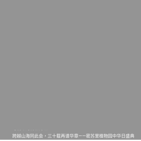
一晃三十年，初夏又相逢。中华日，等你来赴约 —— 密苏里植物
园“中华日三十周年特别报道（五）
筝声与琴韵交汇：刘励(Li Statler)与钢琴家Darek演绎一场古筝
与钢琴的精彩对话
跨越山海同此会，三十载再谱华章——密苏里植物园中华日盛典