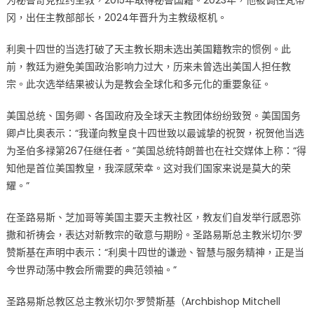
为秘鲁奇克拉约主教，2015年取得秘鲁国籍。2023年，他被调往梵蒂
利
冈，出任主教部部长，2024年晋升为主教级枢机。
奥
十
利奥十四世的当选打破了天主教长期未选出美国籍教宗的惯例。此
四
前，教廷为避免美国政治影响力过大，历来未曾选出美国人担任教
世，
宗。此次选举结果被认为是教会全球化和多元化的重要象征。
成
为
美国总统、国务卿、各国政府及全球天主教团体纷纷致贺。美国国务
首
卿卢比奥表示：“我谨向教皇良十四世致以最诚挚的祝贺，祝贺他当选
位
为圣伯多禄第267任继任者。”美国总统特朗普也在社交媒体上称：“得
美
知他是首位美国教皇，我深感荣幸。这对我们国家来说是莫大的荣
籍
耀。”
教
宗〉
在圣路易斯、芝加哥等美国主要天主教社区，教友们自发举行感恩弥
中
撒和祈祷会，表达对新教宗的敬意与期盼。圣路易斯总主教米切尔·罗
赞斯基在声明中表示：“利奥十四世的谦逊、智慧与服务精神，正是当
今世界动荡中教会所需要的典范领袖。”
圣路易斯总教区总主教米切尔·罗赞斯基（Archbishop Mitchell