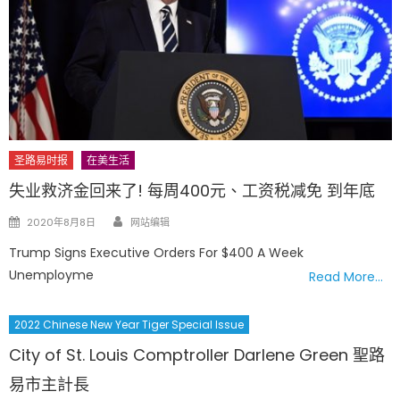
圣路易时报
在美生活
失业救济金回来了! 每周400元、工资税减免 到年底
Author
Posted
2020年8月8日
网站编辑
on
Trump Signs Executive Orders For $400 A Week
Unemployme
Read More…
2022 Chinese New Year Tiger Special Issue
City of St. Louis Comptroller Darlene Green 聖路
易市主計長