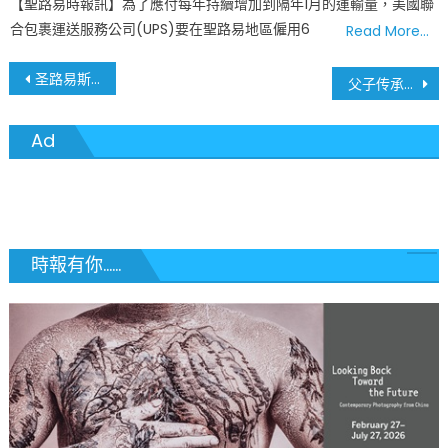
【聖路易時報訊】為了應付每年持續增加到隔年1月的運輸量，美國聯
合包裹運送服務公司(UPS)要在聖路易地區僱用6
Read More…
文
圣路易斯郡呼吁长者把握税务减免良机：新版「房产税冻结计划」FAQ发布，6月30日截止申请 St. Louis County Department of Revenue Announces New FAQ for Senior Property Tax Freeze Program
父子传承，筑梦圣路易斯：从工程泰斗到社区先锋，陶氏父子以建筑续写亚裔荣耀 Father-Son Legacy: Peter Tao Continues His Father’s Mission, Shaping St. Louis and the Asian American Community Through Architecture
章
Ad
導
覽
時報有你......