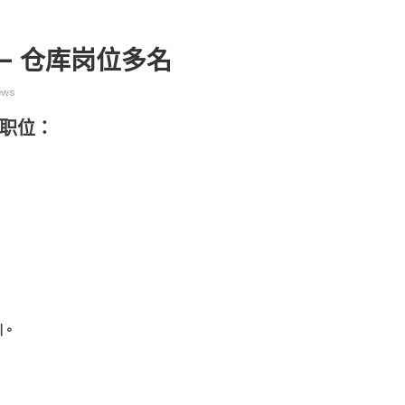
– 仓库岗位多名
ews
职位：
广告
圣路易时报
圣路易时报广告
 免费赠送血压计供符合
了解您的数字! 3月21日星期六 上午9点至
! 4月18日星期六 上午
Grace UM Church 免费健康检查
hurch
训。