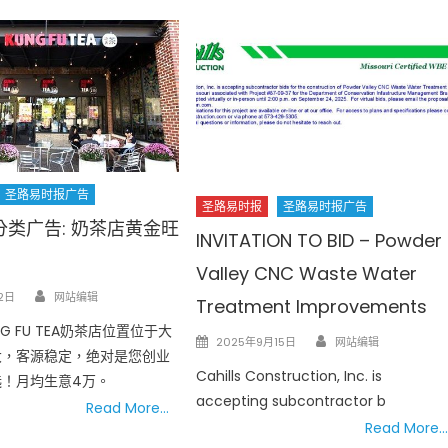
圣路易时报广告
圣路易时报
圣路易时报广告
类广告: 奶茶店黄金旺
INVITATION TO BID – Powder
Valley CNC Waste Water
Author
2日
网站编辑
Treatment Improvements
G FU TEA奶茶店位置位于大
Author
Posted
2025年9月15日
网站编辑
大，客源稳定，绝对是您创业
on
Cahills Construction, Inc. is
选！月均生意4万。
accepting subcontractor b
Read More…
Read More…