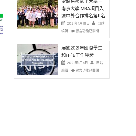
的
聖路易密蘇里大學 –
费
兩
南京大學 MBA項目入
英
年
選中外合作排名第11名
文
里
写
國
2021年1月16日
网站
作
際
在
编辑
留言功能已關閉
课!
留
〈聖
只
學
路
办
生
易
展望2021年國際學生
两
和
密
和H-1B工作簽證
场
大
蘇
2021年1月4日
错
网站
學
里
过
在
面
大
编辑
留言功能已關閉
可
〈展
臨
學
惜〉
望
的
–
中
2021
挑
南
年
戰
京
國
和
大
際
未
學
學
來〉
MBA
生
中
項
和
目
H-
入
1B
選