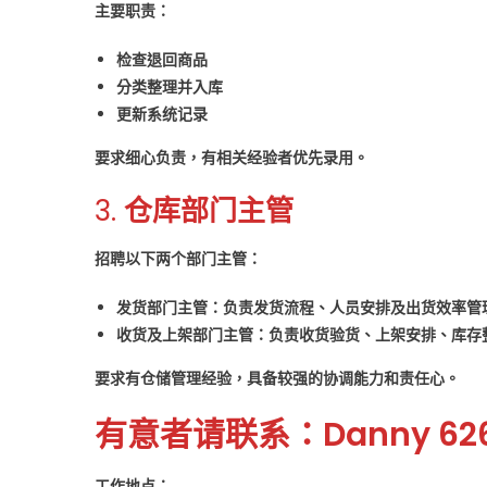
主要职责：
岗
位
检查退回商品
多
分类整理并入库
名〉
更新系统记录
中
要求细心负责，有相关经验者优先录用。
3.
仓库部门主管
招聘以下两个部门主管：
发货部门主管：负责发货流程、人员安排及出货效率管
收货及上架部门主管：负责收货验货、上架安排、库存
要求有仓储管理经验，具备较强的协调能力和责任心。
有意者请联系：Danny 626
工作地点：