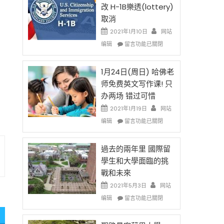
後
法
改 H-1B樂透(lottery)
現
讓
取消
在
錢
開
說
2021年1月10日
网站
始
話
在
编辑
留言功能已關閉
對
申
〈卸
OPT
請
任
開
H-
在
1月24日(周日) 哈佛老
刀〉
1B
即
师免费英文写作课! 只
中
簽
移
办两场 错过可惜
證
民
高
政
2021年1月19日
网站
薪
策
在
编辑
留言功能已關閉
者
再
〈1
先
改
月
得〉
H-
24
過去的兩年里 國際留
中
1B
日
學生和大學面臨的挑
樂
(周
戰和未來
透
日)
(lottery)
哈
2021年5月3日
网站
取
佛
在
编辑
留言功能已關閉
消〉
老
〈過
中
师
去
免