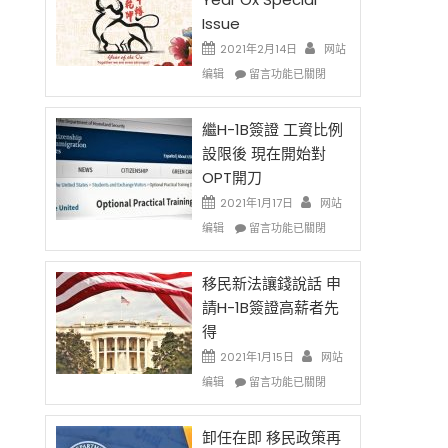
Issue
2021年2月14日
网站
在
编辑
留言功能已關閉
〈2021
Chinese
New
繼H-1B簽證 工資比例
Year
設限後 現在開始對
Ox
OPT開刀
Special
Issue〉
2021年1月17日
网站
中
在
编辑
留言功能已關閉
〈繼
H-
1B
移民新法讓錢說話 申
簽
請H-1B簽證高薪者先
證
得
工
資
2021年1月15日
网站
比
在
编辑
留言功能已關閉
例
〈移
設
民
限
新
卸任在即 移民政策再