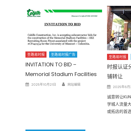
圣路易时报
圣路易时报广告
圣路易时报
INVITATION TO BID –
时报认证分
Memorial Stadium Facilities
铺转让
Author
Posted
2025年10月21日
网站编辑
Posted
2025年6月
on
on
诚意转让KUN
学城人流量
或拓店的首