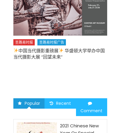
圣路易时报
圣路易时报广告
中国当代摄影重磅展
华盛顿大学举办中国
圣路易时报
当代摄影大展 “回望未来”
中午
2026 马年
Popular
Recent
Comment
2021 Chinese New
Year Ox Special