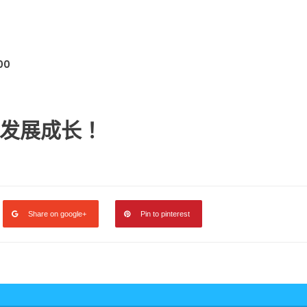
00
发展成长！
Share on google+
Pin to pinterest