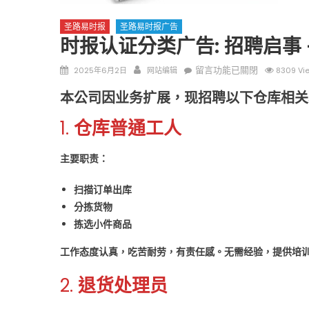
圣路易时报
圣路易时报广告
时报认证分类广告: 招聘启事 
Posted
Author
在
留言功能已關閉
2025年6月2日
网站编辑
8309 Vi
on
〈时
本公司因业务扩展，现招聘以下仓库相关
报
圣路易时报
圣路易时报
认
1.
仓库普通工人
证
免费健康检查 无需预约
条件者使用 欢迎参加索取
分
易时报广告
主要职责：
9点至中午 Grace UM C
类
Peter Lu Team 卢长志
广
扫描订单出库
告:
分拣货物
招
拣选小件商品
聘
启
工作态度认真，吃苦耐劳，有责任感。无需经验，提供培
事
–
2.
退货处理员
仓
库