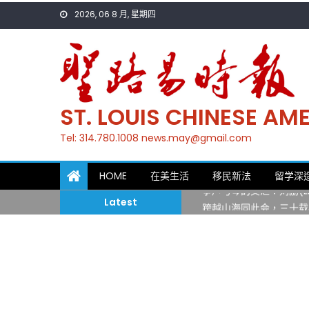
Skip
2026, 06 8 月, 星期四
to
content
ST. LOUIS CHINESE A
Tel: 314.780.1008 news.may@gmail.com
一晃三十年，初夏又相逢
HOME
在美生活
移民新法
留学深
筝声与琴韵交汇：刘励(Li
Latest
跨越山海同此会，三十载
圣路易龙舟俱乐部5月16
三十二载跨越时空的相逢
执掌密苏里植物园近四十年 
一晃三十年，初夏又相逢
筝声与琴韵交汇：刘励(Li