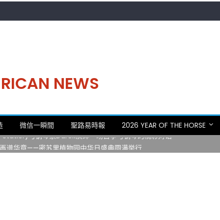
MERICAN NEWS
。中华日，等你来赴约 —— 密苏里植物园“中华日三十周年特别报道（五
造
微信一瞬間
聖路易時報
2026 YEAR OF THE HORSE
 Statler)与钢琴家Darek演绎一场古筝与钢琴的精彩对话
再谱华章——密苏里植物园中华日盛典圆满举行
日龙舟体验日 邀请各界亲身体验划行乐趣 + 水上竞速魅力
致力推动全球植物多样性研究与中美合作 Peter Raven 博士逝世 享年
。中华日，等你来赴约 —— 密苏里植物园“中华日三十周年特别报道（五
 Statler)与钢琴家Darek演绎一场古筝与钢琴的精彩对话