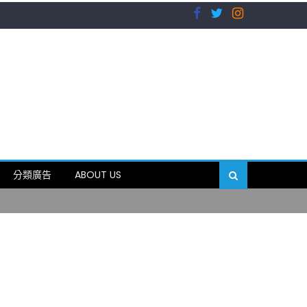
）
分類廣告
ABOUT US
89岁
）