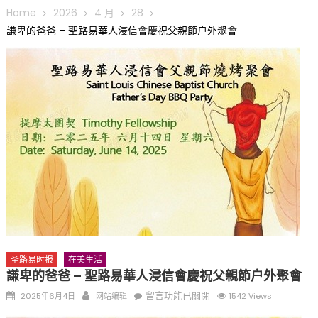
圆满举行
Home
2026
4 月
28
圣路易龙舟俱乐部5月16日龙舟体验日 邀请各界亲身体验划行乐
謙卑的爸爸 – 聖路易華人浸信會慶祝父親節户外聚會
趣 + 水上竞速魅力
三十二载跨越时空的相逢
执掌密苏里植物园近四十年 致力推动全球植物多样性研究与中美
合作 Peter Raven 博士逝世 享年89岁
一晃三十年，初夏又相逢。中华日，等你来赴约 —— 密苏里植物
园“中华日三十周年特别报道（五）
筝声与琴韵交汇：刘励(Li Statler)与钢琴家Darek演绎一场古筝
与钢琴的精彩对话
圣路易时报
在美生活
謙卑的爸爸 – 聖路易華人浸信會慶祝父親節户外聚會
Posted
Author
在
留言功能已關閉
2025年6月4日
网站编辑
1542 Views
on
〈謙