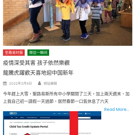
圣路易时报
微信一瞬间
疫情深受其害 孩子依然樂觀
龍騰虎躍歡天喜地迎中国新年
Author
Posted
2022年2月9日
网站编辑
on
今年趕上大雪，聖路易斯所有中小學關閉了三天。加上兩天週末，加
上我自己初一請假一天過節，居然春節一口氣休息了六天
Read More…