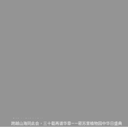
一晃三十年，初夏又相逢。中华日，等你来赴约 —— 密苏里植物
园“中华日三十周年特别报道（五）
筝声与琴韵交汇：刘励(Li Statler)与钢琴家Darek演绎一场古筝
与钢琴的精彩对话
跨越山海同此会，三十载再谱华章——密苏里植物园中华日盛典