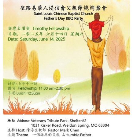
卑
的
爸
爸
–
聖
路
易
華
人
浸
信
會
慶
祝
父
親
節
户