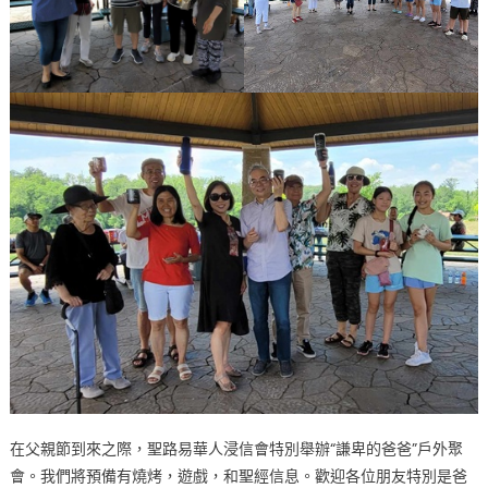
在父親節到來之際，聖路易華人浸信會特別舉辦“謙卑的爸爸”戶外聚
會。我們將預備有燒烤，遊戲，和聖經信息。歡迎各位朋友特別是爸