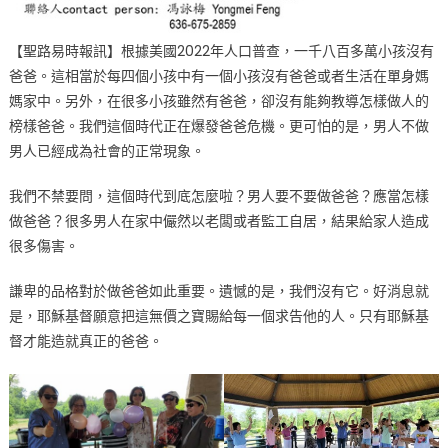
外
聚
會〉
【聖路易時報訊】根據美國2022年人口普查，一千八百多萬小孩沒有
中
爸爸。這相當於每四個小孩中有一個小孩沒有爸爸或者生活在單身媽
媽家中。另外，在很多小孩雖然有爸爸，卻沒有能夠教導怎樣做人的
榜樣爸爸。我們這個時代正在爆發爸爸危機。更可怕的是，男人不做
男人已經成為社會的正常現象。
我們不禁要問，這個時代到底怎麼啦？男人要不要做爸爸？應當怎樣
做爸爸？很多男人在家中儼然以老闆或者監工自居，結果給家人造成
很多傷害。
謙卑的品格對於做爸爸如此重要。遺憾的是，我們沒有它。好消息就
是，耶穌基督願意把這無價之寶賜給每一個求告他的人。只有耶穌基
督才能造就真正的爸爸。