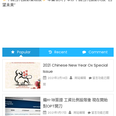
望未来”
Popular
Recent
Comment
2021 Chinese New Year Ox Special
Issue
在
2021年2月14日
网站编辑
留言功能已關
〈2021
閉
Chinese
New
Year
繼H-1B簽證 工資比例設限後 現在開始
Ox
對OPT開刀
Special
Issue〉
在
2021年1月17日
网站编辑
留言功能已關