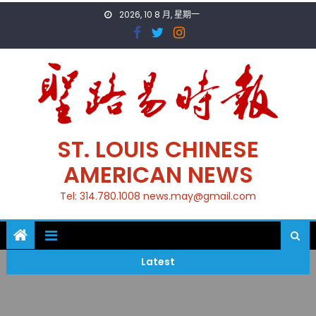
Skip
2026, 10 8 月, 星期一
to
content
ST. LOUIS CHINESE
AMERICAN NEWS
Tel: 314.780.1008 news.may@gmail.com
Latest