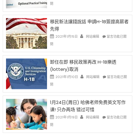
中
〈繼
閉
H-
1B
簽
移民新法讓錢說話 申請H-1B簽證高薪者
證
先得
工
資
在
2021年1月15日
网站编辑
留言功能已關
比
〈移
閉
例
民
設
新
限
法
卸任在即 移民政策再改 H-1B樂透
後
讓
(lottery)取消
現
錢
在
說
在
2021年1月10日
网站编辑
留言功能已關
開
話
〈卸
閉
始
申
任
對
請
在
OPT
H-
即
1月24日(周日) 哈佛老师免费英文写作
開
1B
移
课! 只办两场 错过可惜
刀〉
簽
民
中
證
政
在
2021年1月19日
网站编辑
留言功能已關
高
策
〈1
閉
薪
再
月
者
改
24