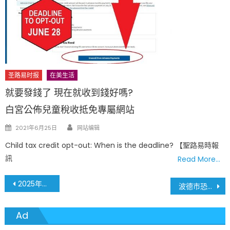
圣路易时报
在美生活
就要發錢了 現在就收到錢好嗎?
白宮公佈兒童稅收抵免專屬網站
Author
Posted
2021年6月25日
网站编辑
on
Child tax credit opt-out: When is the deadline? 【聖路易時報
訊
Read More…
文
2025年展翅高飛！星宇航空台北–美國加州安大略首航啟航 開拓美國第4航點、南加州新門戶 Soaring in 2025: STARLUX Launches Ontario–Taipei Route, Its 4th U.S. Destination and 2nd Gateway in Greater L.A.
波德市恐怖袭击震惊全美！美国国土安全部重拳出击 加强签证逾期执法与遣返行动 CBP, ICE, and USCIS to Ramp Up Crackdown on Visa Overstays Following Boulder Terrorist Attack
章
Ad
導