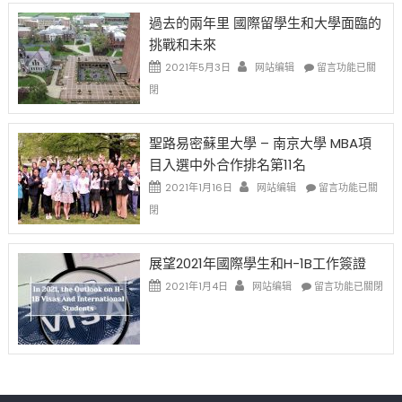
先
H-
日
過去的兩年里 國際留學生和大學面臨的
得〉
1B
(周
挑戰和未來
中
樂
日)
透
哈
在
2021年5月3日
网站编辑
留言功能已關
(lottery)
佛
〈過
閉
取
老
去
消〉
师
的
中
免
兩
聖路易密蘇里大學 – 南京大學 MBA項
费
年
目入選中外合作排名第11名
英
里
文
國
在
2021年1月16日
网站编辑
留言功能已關
写
際
〈聖
閉
作
留
路
课!
學
易
只
生
密
展望2021年國際學生和H-1B工作簽證
办
和
蘇
在
两
大
里
2021年1月4日
网站编辑
留言功能已關閉
〈展
场
學
大
望
错
面
學
2021
过
臨
–
年
可
的
南
國
惜〉
挑
京
際
中
戰
大
學