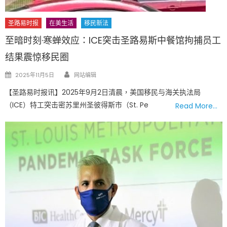
圣路易时报
在美生活
移民新法
至暗时刻·寒蝉效应：ICE突击圣路易斯中餐馆拘捕员工
结果震惊移民圈
Author
Posted
2025年11月5日
网站编辑
on
【圣路易时报讯】2025年9月2日清晨，美国移民与海关执法局
（ICE）特工突击密苏里州圣彼得斯市（St. Pe
Read More…