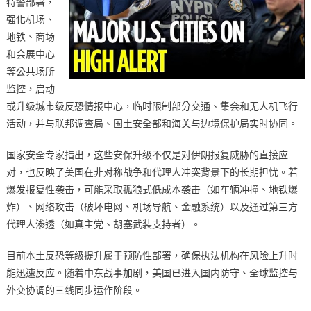
特警部署，
强化机场、
地铁、商场
和会展中心
等公共场所
监控，启动
或升级城市级反恐情报中心，临时限制部分交通、集会和无人机飞行
活动，并与联邦调查局、国土安全部和海关与边境保护局实时协同。
国家安全专家指出，这些安保升级不仅是对伊朗报复威胁的直接应
对，也反映了美国在非对称战争和代理人冲突背景下的长期担忧。若
爆发报复性袭击，可能采取孤狼式低成本袭击（如车辆冲撞、地铁爆
炸）、网络攻击（破坏电网、机场导航、金融系统）以及通过第三方
代理人渗透（如真主党、胡塞武装支持者）。
目前本土反恐等级提升属于预防性部署，确保执法机构在风险上升时
能迅速反应。随着中东战事加剧，美国已进入国内防守、全球监控与
外交协调的三线同步运作阶段。