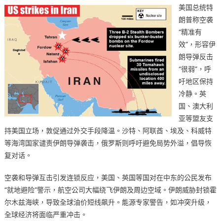
美国总统特
朗普称空袭
“精准有
效”，形容伊
朗导弹反击
“很弱”，呼
吁地区保持
冷静。英
国、澳大利
亚等盟友支
持美国立场，敦促通过外交手段降温。沙特、阿联酋、埃及、科威特
等海湾国家谴责伊朗导弹袭击，俄罗斯则呼吁避免局势外溢，倡导恢
复对话。
空袭和导弹互击引发连锁反应，美国、英国等国对在中东的公民发布
“就地避险”警示，航空公司大幅绕飞伊朗及周边空域。伊朗威胁封锁霍
尔木兹海峡，导致全球油价短线飙升。能源专家警告，如冲突升级，
全球经济将面临严重冲击。