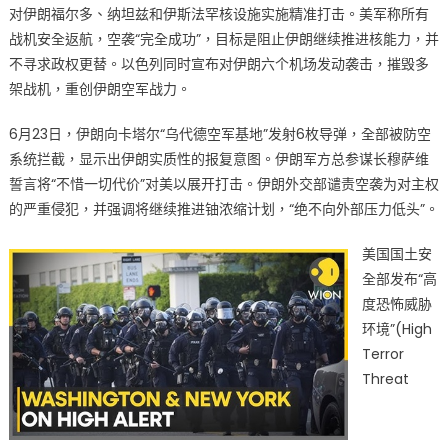
对伊朗福尔多、纳坦兹和伊斯法罕核设施实施精准打击。美军称所有
然
升
战机安全返航，空袭“完全成功”，目标是阻止伊朗继续推进核能力，并
级
不寻求政权更替。以色列同时宣布对伊朗六个机场发动袭击，摧毁多
美
架战机，重创伊朗空军战力。
国
本
6月23日，伊朗向卡塔尔“乌代德空军基地”发射6枚导弹，全部被防空
土
系统拦截，显示出伊朗实质性的报复意图。伊朗军方总参谋长穆萨维
主
誓言将“不惜一切代价”对美以展开打击。伊朗外交部谴责空袭为对主权
要
的严重侵犯，并强调将继续推进铀浓缩计划，“绝不向外部压力低头”。
城
市
美国国土安
提
全部发布“高
升
度恐怖威胁
反
环境”(High
恐
Terror
等
Threat
级
特
朗