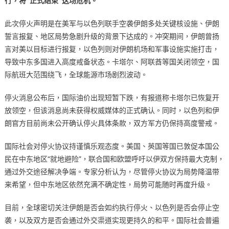
行，将“正式结束”这场危机。
此次停火声明是在美军与以色列联手空袭伊朗多处关键核设施、伊朗
誓言报复、地区局势急剧升级的背景下达成的。冲突期间，伊朗曾扬
言对美以目标进行报复，以色列则对伊朗机场和军事设施实施打击，
导致中东多国进入高度戒备状态。卡塔尔、阿联酋等国关闭领空，国
际航班大范围绕飞，全球能源市场剧烈波动。
停火消息公布后，国际油价出现短暂下跌，有报道称卡塔尔已恢复开
放领空，但该消息尚未获得权威媒体的正式确认。同时，以色列和伊
朗官方目前尚未公开确认停火具体条款，双方军方仍保持高度警戒。
国际社会对停火协议持谨慎乐观态度。美国、英国等国已敦促本国公
民在中东地区“就地避险”，联合国和欧盟呼吁以伊双方保持最大克制，
通过外交途径解决争端。专家分析认为，尽管停火协议为局势降温带
来希望，但中东地区依然充满不确定性，局势可能随时再度升级。
目前，全球密切关注伊朗是否会如约执行停火、以色列是否会停止空
袭，以及双方是否会通过外交渠道实现更持久的和平。国际社会普遍