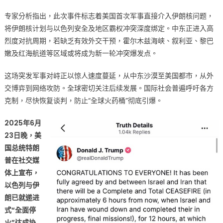
专家分析指出，此次事件标志着美国首次军事直接介入伊朗核问题，
将伊朗核计划与以色列安全及地区霸权冲突深度绑定。中东正进入高
烈度对抗周期，若缺乏有效外交干预，霍尔木兹海峡、叙利亚、黎巴
嫩及红海航道等区域或将成为新一轮冲突爆发点。
这场突发军事对峙正以惊人速度蔓延，从中东沙漠至美国都市，从外
交博弈到网络攻防。全球密切关注后续发展。国际社会普遍呼吁各方
克制，尽快恢复谈判，防止“全球火药桶”彻底引爆。
2025年6月
23日晚，美
国总统特朗
普在社交媒
体上宣布，
以色列与伊
朗已就递进
式“全面停
火”达成协