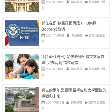
資
在
2021年1月15日
网站编辑
留言功能已關
比
〈移
閉
例
民
設
新
限
法
卸任在即 移民政策再改 H-1B樂透
後
讓
(lottery)取消
現
錢
在
說
在
2021年1月10日
网站编辑
留言功能已關
開
話
〈卸
閉
始
申
任
對
請
在
OPT
H-
即
1月24日(周日) 哈佛老师免费英文写作
開
1B
移
课! 只办两场 错过可惜
刀〉
簽
民
中
證
政
在
2021年1月19日
网站编辑
留言功能已關
高
策
〈1
閉
薪
再
月
者
改
24
先
H-
日
過去的兩年里 國際留學生和大學面臨的
得〉
1B
(周
挑戰和未來
中
樂
日)
透
哈
在
2021年5月3日
网站编辑
留言功能已關
(lottery)
佛
〈過
閉
取
老
去