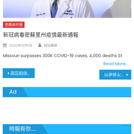
圣路易时报
新冠病毒密蘇里州疫情最新通報
Author
Posted
2020年12月1日
网站编辑
on
Missouri surpasses 300K COVID-19 cases, 4,000 deaths St
Read More…
文
高压焖烧锅(Heat Dome)极端高温笼罩圣路易斯 致命热浪席卷全美中东部
以伊停火协议脆弱陷信任危机，国会质疑军事决策绕权，最高法院允许强硬移民遣返引爆人道争议
章
Ad
導
覽
時報有你......