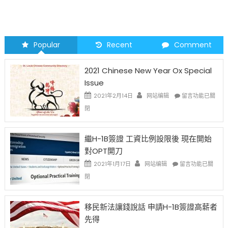
Popular
Recent
Comment
2021 Chinese New Year Ox Special
Issue
在
2021年2月14日
网站编辑
留言功能已關
〈2021
閉
Chinese
New
Year
繼H-1B簽證 工資比例設限後 現在開始
Ox
對OPT開刀
Special
Issue〉
在
2021年1月17日
网站编辑
留言功能已關
中
〈繼
閉
H-
1B
簽
移民新法讓錢說話 申請H-1B簽證高薪者
證
先得
工