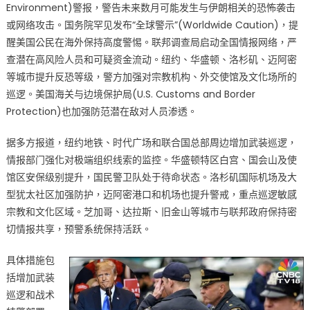
普
Environment)警报，警告未来数月可能发生与伊朗相关的恐怖袭击
宣
或网络攻击。国务院罕见发布“全球警示”(Worldwide Caution)，提
布
醒美国公民在海外保持高度警惕。联邦调查局启动全国情报网络，严
以
查潜在高风险人员和可疑资金流动。纽约、华盛顿、洛杉矶、迈阿密
伊
等城市提升反恐等级，警方加强对宗教机构、外交使馆及文化场所的
达
巡逻。美国海关与边境保护局(U.S. Customs and Border
成
Protection)也加强防范潜在敌对人员渗透。
递
进
据多方报道，纽约地铁、时代广场和联合国总部周边增加武装巡逻，
式
情报部门强化对极端组织线索的监控。华盛顿特区白宫、国会山及使
停
馆区安保级别提升，国民警卫队处于待命状态。洛杉矶国际机场及大
火
协
型犹太社区加强防护，迈阿密港口和机场也提升警戒，重点巡逻敏感
议〉
宗教和文化区域。芝加哥、达拉斯、旧金山等城市与联邦政府保持密
中
切情报共享，预警系统保持活跃。
具体措施包
括增加武装
巡逻和战术