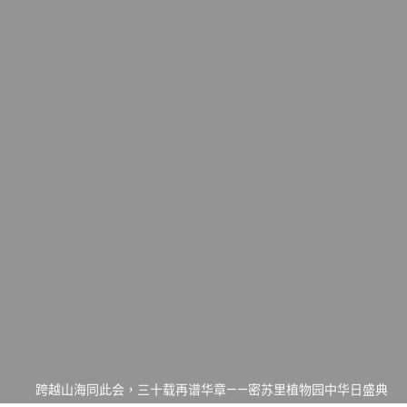
一晃三十年，初夏又相逢。中华日，等你来赴约 —— 密苏里植物
园“中华日三十周年特别报道（五）
筝声与琴韵交汇：刘励(Li Statler)与钢琴家Darek演绎一场古筝
与钢琴的精彩对话
跨越山海同此会，三十载再谱华章——密苏里植物园中华日盛典