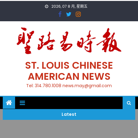
Skip
2026, 07 8 月, 星期五
to
content
ST. LOUIS CHINESE
AMERICAN NEWS
Tel: 314.780.1008 news.may@gmail.com
Latest