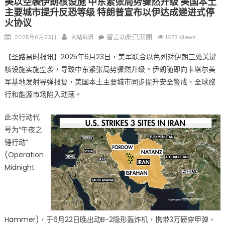
美以空袭伊朗核设施 中东紧张局势骤然升级 美国本土
主要城市提升反恐等级 特朗普宣布以伊达成递进式停
火协议
Posted
Author
在
留言功能已關閉
2025年6月23日
网站编辑
1673 Views
on
〈美
【圣路易时报讯】2025年6月23日，美军联合以色列对伊朗三处关键
以
核设施实施空袭，导致中东紧张局势骤然升级。伊朗随即向卡塔尔美
空
军基地发射导弹报复，美国本土主要城市同步提升安全警戒，全球旅
袭
伊
行和能源市场陷入动荡。
朗
此次行动代
核
设
号为“午夜之
施
锤行动”
中
(Operation
东
Midnight
紧
张
局
势
Hammer)，于6月22日晚出动B-2隐形轰炸机，携带3万磅穿甲弹，
骤