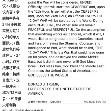
议。根据协
议内容，伊
朗将率先在
24日凌晨起
实施为期12
小时的单方
面停火，随
后以色列接
续停火，24
小时后双方
战事将正式
结束。特朗
普表示，这
一轮冲突可
称为“12日战
争”，如果停
火顺利执