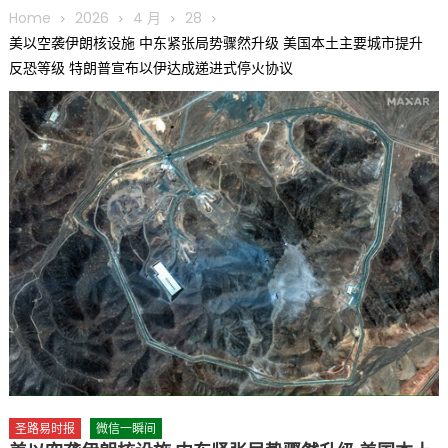
圆满举行
Home
2026
4 月
28
圣路易龙舟俱乐部5月16日龙舟体验日 邀请各界亲身体验划行乐
美以空袭伊朗核设施 中东紧张局势骤然升级 美国本土主要城市提升
趣 + 水上竞速魅力
反恐等级 特朗普宣布以伊达成递进式停火协议
三十二载跨越时空的相逢
执掌密苏里植物园近四十年 致力推动全球植物多样性研究与中美
合作 Peter Raven 博士逝世 享年89岁
一晃三十年，初夏又相逢。中华日，等你来赴约 —— 密苏里植物
园“中华日三十周年特别报道（五）
筝声与琴韵交汇：刘励(Li Statler)与钢琴家Darek演绎一场古筝
与钢琴的精彩对话
圣路易时报
微信一瞬间