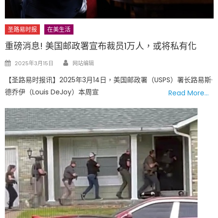
圣路易时报
在美生活
重磅消息! 美国邮政署宣布裁员1万人，或将私有化
Author
Posted
2025年3月15日
网站编辑
on
【圣路易时报讯】2025年3月14日，美国邮政署（USPS）署长路易斯·
德乔伊（Louis DeJoy）本周宣
Read More…