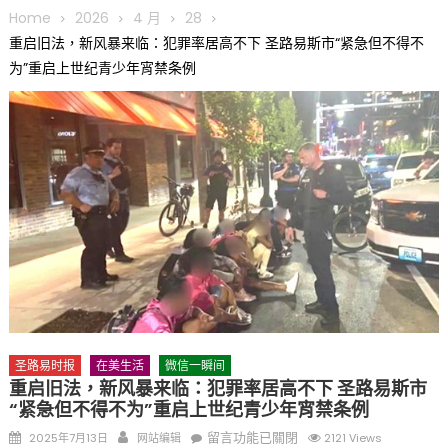
圆满举行
Home
2026
4 月
28
圣路易龙舟俱乐部5月16日龙舟体验日 邀请各界亲身体验划行乐
重启旧法，新风暴来临：犯罪率居高不下 圣路易斯市“紧急但不得不
趣 + 水上竞速魅力
为”重启上世纪青少年宵禁条例
三十二载跨越时空的相逢
执掌密苏里植物园近四十年 致力推动全球植物多样性研究与中美
合作 Peter Raven 博士逝世 享年89岁
一晃三十年，初夏又相逢。中华日，等你来赴约 —— 密苏里植物
园“中华日三十周年特别报道（五）
筝声与琴韵交汇：刘励(Li Statler)与钢琴家Darek演绎一场古筝
与钢琴的精彩对话
圣路易时报
在美生活
微信一瞬间
重启旧法，新风暴来临：犯罪率居高不下 圣路易斯市
“紧急但不得不为”重启上世纪青少年宵禁条例
Posted
Author
在
留言功能已關閉
2025年7月13日
网站编辑
2121 Views