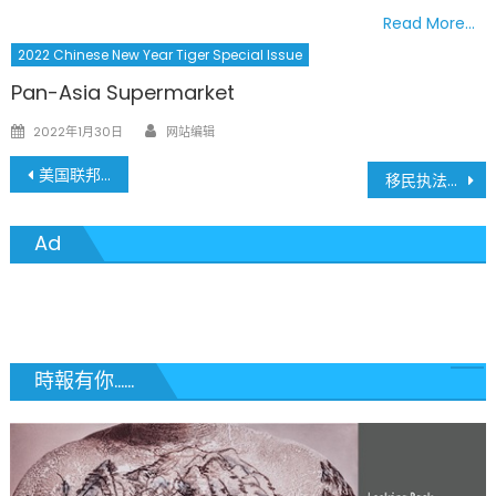
Read More…
2022 Chinese New Year Tiger Special Issue
Pan-Asia Supermarket
Author
Posted
2022年1月30日
网站编辑
on
文
美国联邦法官裁定：南加州移民执法不得仅凭种族、语言或特定地点拦查移民，全国关注维护基本人权底线
移民执法升级致 ICE 拘留中心爆满，近6万移民被拘：爆发食品短缺与健康风险
章
Ad
導
覽
時報有你......