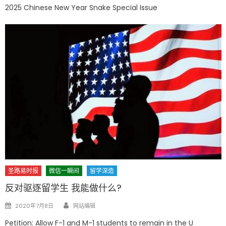
on
2025 Chinese New Year Snake Special Issue
圣路易时报
微信一瞬间
留学深造
反对驱逐留学生 我能做什么?
Author
Posted
2020年7月8日
网站编辑
on
Petition: Allow F-1 and M-1 students to remain in the U