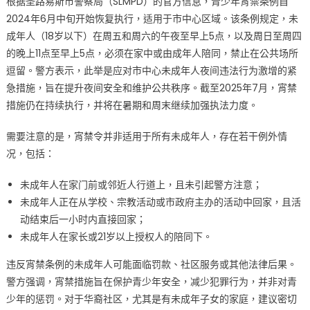
根据圣路易斯市警察局（SLMPD）的官方信息，青少年宵禁条例自
2024年6月中旬开始恢复执行，适用于市中心区域。该条例规定，未
成年人（18岁以下）在周五和周六的午夜至早上5点，以及周日至周四
的晚上11点至早上5点，必须在家中或由成年人陪同，禁止在公共场所
逗留。警方表示，此举是应对市中心未成年人夜间违法行为激增的紧
急措施，旨在提升夜间安全和维护公共秩序。截至2025年7月，宵禁
措施仍在持续执行，并将在暑期和周末继续加强执法力度。
需要注意的是，宵禁令并非适用于所有未成年人，存在若干例外情
况，包括：
未成年人在家门前或邻近人行道上，且未引起警方注意；
未成年人正在从学校、宗教活动或市政府主办的活动中回家，且活
动结束后一小时内直接回家；
未成年人在家长或21岁以上授权人的陪同下。
违反宵禁条例的未成年人可能面临罚款、社区服务或其他法律后果。
警方强调，宵禁措施旨在保护青少年安全，减少犯罪行为，并非对青
少年的惩罚。对于华裔社区，尤其是有未成年子女的家庭，建议密切