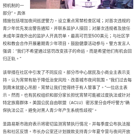
例〉
预机制的一
中
部分”。具体
措施包括增加夜间巡逻警力，设立重点宵禁检查区域；对首次违规的
青少年优先发出警告通知，并联系监护人接回；对屡次违规者及放任
未成年深夜外出的监护人开具罚单，最高可罚至500美元；与社区学
校和教会合作开展暑期青少年项目，鼓励健康活动参与。警方发言人
强调：“我们不希望通过惩罚改变孩子的命运，而是希望他们有机会回
归正轨。”
该举措在社区中引发了不同反应。部分市中心居民及小商业主表示支
持，认为宵禁有助于降低治安风险、改善城市夜间氛围。“我们过去每
到周末就提心吊胆，宵禁让我们觉得终于有人管事了。”一位店主表
示。然而，也有民权组织和部分家长担忧宵禁可能被过度执法或针对
特定族裔群体。美国公民自由联盟（ACLU）密苏里分会呼吁警方“确
保执法公正，避免对黑人青少年产生系统性歧视”。
圣路易斯市政府表示将密切监测宵禁执行情况，并每季度公布执法报
告和社区反馈。市长办公室还计划拨款支持青少年夏令营与夜间开放