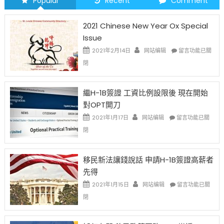
Popular
Recent
Comment
2021 Chinese New Year Ox Special
Issue
在
2021年2月14日
网站编辑
留言功能已關
〈2021
閉
Chinese
New
Year
繼H-1B簽證 工資比例設限後 現在開始
Ox
對OPT開刀
Special
Issue〉
在
2021年1月17日
网站编辑
留言功能已關
中
〈繼
閉
H-
1B
簽
移民新法讓錢說話 申請H-1B簽證高薪者
證
先得
工
資
在
2021年1月15日
网站编辑
留言功能已關
比
〈移
閉
例
民
設
新
限
法