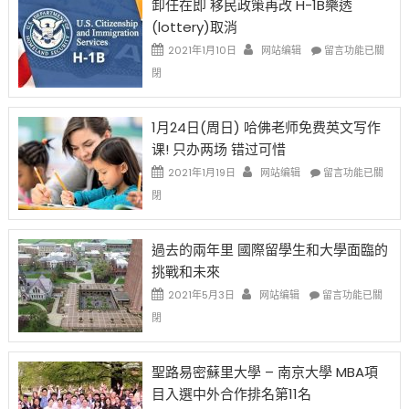
卸任在即 移民政策再改 H-1B樂透
後
讓
(lottery)取消
現
錢
在
說
在
2021年1月10日
网站编辑
留言功能已關
開
話
〈卸
閉
始
申
任
對
請
在
OPT
H-
即
1月24日(周日) 哈佛老师免费英文写作
開
1B
移
课! 只办两场 错过可惜
刀〉
簽
民
中
證
政
在
2021年1月19日
网站编辑
留言功能已關
高
策
〈1
閉
薪
再
月
者
改
24
先
H-
日
過去的兩年里 國際留學生和大學面臨的
得〉
1B
(周
挑戰和未來
中
樂
日)
透
哈
在
2021年5月3日
网站编辑
留言功能已關
(lottery)
佛
〈過
閉
取
老
去
消〉
师
的
中
免
兩
聖路易密蘇里大學 – 南京大學 MBA項
费
年
目入選中外合作排名第11名
英
里