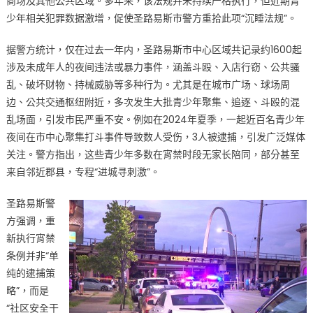
商场及其他公共区域。多年来，该法规并未持续严格执行，但近期青
市
少年相关犯罪数据激增，促使圣路易斯市警方重拾此项“沉睡法规”。
“紧
急
据警方统计，仅在过去一年内，圣路易斯市中心区域共记录约1600起
但
涉及未成年人的夜间违法或暴力事件，涵盖斗殴、入店行窃、公共骚
不
乱、破坏财物、持械威胁等多种行为。尤其是在城市广场、球场周
得
边、公共交通枢纽附近，多次发生大批青少年聚集、追逐、斗殴的混
不
乱场面，引发市民严重不安。例如在2024年夏季，一起近百名青少年
为”
夜间在市中心聚集打斗事件导致数人受伤，3人被逮捕，引发广泛媒体
重
关注。警方指出，这些青少年多数在宵禁时段无家长陪同，部分甚至
启
来自邻近郡县，专程“进城寻刺激”。
上
世
圣路易斯警
纪
方强调，重
青
新执行宵禁
少
条例并非“单
年
纯的逮捕策
宵
禁
略”，而是
条
“社区安全干