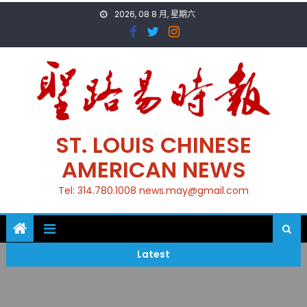
Skip
2026, 08 8 月, 星期六
to
content
ST. LOUIS CHINESE
AMERICAN NEWS
Tel: 314.780.1008 news.may@gmail.com
Latest