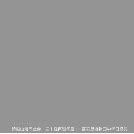
一晃三十年，初夏又相逢。中华日，等你来赴约 —— 密苏里植物
园“中华日三十周年特别报道（五）
筝声与琴韵交汇：刘励(Li Statler)与钢琴家Darek演绎一场古筝
与钢琴的精彩对话
跨越山海同此会，三十载再谱华章——密苏里植物园中华日盛典