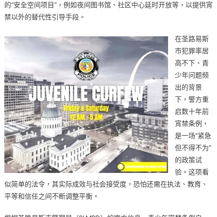
的“安全空间项目”，例如夜间图书馆、社区中心延时开放等，以提供宵
禁以外的替代性引导手段。
在圣路易斯
市犯罪率居
高不下、青
少年问题频
出的背景
下，警方重
启数十年前
宵禁条例，
是一场“紧急
但不得不为”
的政策试
验。这项看
似简单的法令，其实际成效与社会接受度，恐怕还需在执法、教育、
平等和信任之间不断调整平衡。