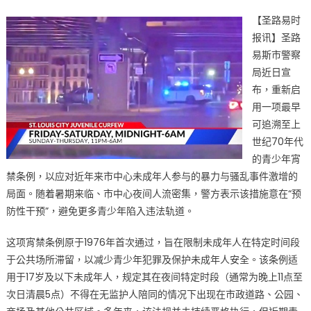
on
〈重
【圣路易时
启
报讯】圣路
旧
易斯市警察
法，
新
局近日宣
风
布，重新启
暴
用一项最早
来
可追溯至上
临：
世纪70年代
犯
的青少年宵
罪
禁条例，以应对近年来市中心未成年人参与的暴力与骚乱事件激增的
率
局面。随着暑期来临、市中心夜间人流密集，警方表示该措施意在“预
居
防性干预”，避免更多青少年陷入违法轨道。
高
不
这项宵禁条例原于1976年首次通过，旨在限制未成年人在特定时间段
下
于公共场所滞留，以减少青少年犯罪及保护未成年人安全。该条例适
圣
用于17岁及以下未成年人，规定其在夜间特定时段（通常为晚上11点至
路
次日清晨5点）不得在无监护人陪同的情况下出现在市政道路、公园、
易
斯