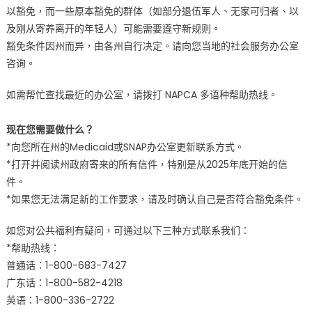
以豁免，而一些原本豁免的群体（如部分退伍军人、无家可归者、以
及刚从寄养离开的年轻人）可能需要遵守新规则。
豁免条件因州而异，由各州自行决定。请向您当地的社会服务办公室
咨询。
如需帮忙查找最近的办公室，请拨打 NAPCA 多语种帮助热线。
现在您需要做什么？
*向您所在州的Medicaid或SNAP办公室更新联系方式。
*打开并阅读州政府寄来的所有信件，特别是从2025年底开始的信
件。
*如果您无法满足新的工作要求，请及时确认自己是否符合豁免条件。
如您对公共福利有疑问，可通过以下三种方式联系我们：
*帮助热线：
普通话：1-800-683-7427
广东话：1-800-582-4218
英语：1-800-336-2722