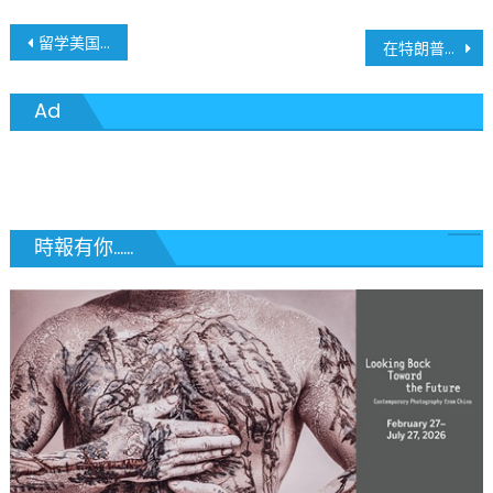
文
留学美国黄金时代正在远去! 新规或将限制签证期限最多四年，读博恐怕不够用！
在特朗普军事化城市安全趋势下，圣路易斯必须夺回警察管理权
章
Ad
導
覽
時報有你......