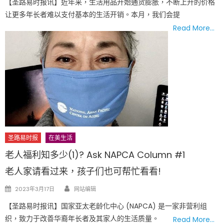
【圣路易时报讯】近年来，生活用品开始通货膨胀，不断上升的价格
让更多年长者难以支付基本的生活开销。本月，我们会提
Read More…
圣路易时报
在美生活
老人福利知多少(1)? Ask NAPCA Column #1
老人家请看过来，孩子们也可帮忙看看!
Author
Posted
2023年3月17日
网站编辑
on
【圣路易时报讯】国家亚太老龄化中心 (NAPCA) 是一家非营利组
织，致力于改善华裔年长者及其家人的生活质量。
Read More…