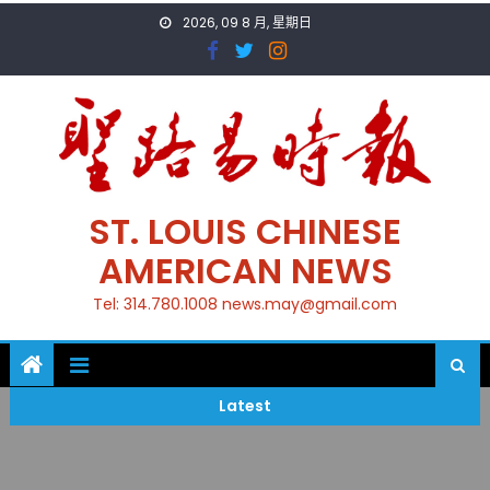
Skip
2026, 09 8 月, 星期日
to
content
ST. LOUIS CHINESE
AMERICAN NEWS
Tel: 314.780.1008 news.may@gmail.com
Latest