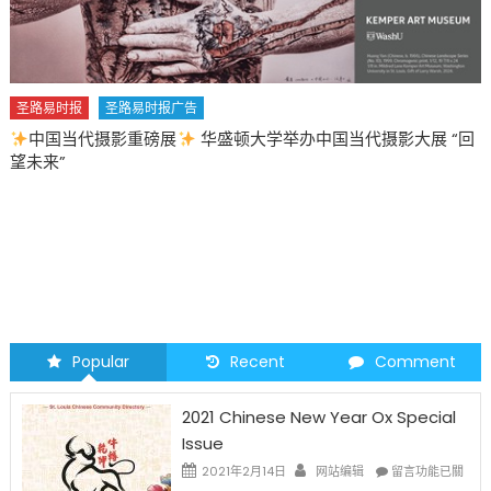
圣路易时报广告
摄影重磅展
华盛顿大学举办中国当代摄影大展 “回
圣路易时报
2026 马年 •
Popular
Recent
Comment
2021 Chinese New Year Ox Special
Issue
在
2021年2月14日
网站编辑
留言功能已關
〈2021