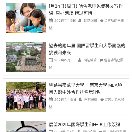
OPT
H-
即
1月24日(周日) 哈佛老师免费英文写作
開
1B
移
课! 只办两场 错过可惜
刀〉
簽
民
中
證
政
在
2021年1月19日
网站编辑
留言功能已關
高
策
〈1
閉
薪
再
月
者
改
24
先
H-
日
過去的兩年里 國際留學生和大學面臨的
得〉
1B
(周
挑戰和未來
中
樂
日)
透
哈
在
2021年5月3日
网站编辑
留言功能已關
(lottery)
佛
〈過
閉
取
老
去
消〉
师
的
中
免
兩
聖路易密蘇里大學 – 南京大學 MBA項
费
年
目入選中外合作排名第11名
英
里
文
國
在
2021年1月16日
网站编辑
留言功能已關
写
際
〈聖
閉
作
留
路
课!
學
易
只
生
密
展望2021年國際學生和H-1B工作簽證
办
和
蘇
在
两
大
里