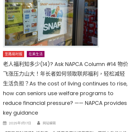
圣路易时报
在美生活
老人福利知多少(14)? Ask NAPCA Column #14 物价
飞涨压力山大！年长者如何领取联邦福利，轻松减轻
生活负担？As the cost of living continues to rise,
how can seniors use welfare programs to
reduce financial pressure? —— NAPCA provides
key guidance
Author
Posted
2025年1月17日
网站编辑
on