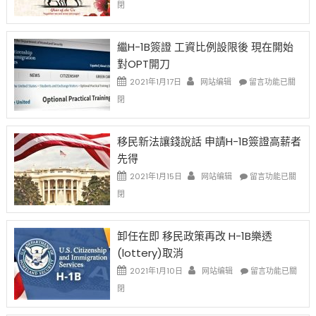
閉
Chinese
New
Year
繼H-1B簽證 工資比例設限後 現在開始
Ox
對OPT開刀
Special
Issue〉
在
2021年1月17日
网站编辑
留言功能已關
中
〈繼
閉
H-
1B
簽
移民新法讓錢說話 申請H-1B簽證高薪者
證
先得
工
資
在
2021年1月15日
网站编辑
留言功能已關
比
〈移
閉
例
民
設
新
限
法
卸任在即 移民政策再改 H-1B樂透
後
讓
(lottery)取消
現
錢
在
說
在
2021年1月10日
网站编辑
留言功能已關
開
話
〈卸
閉
始
申
任
對
請
在