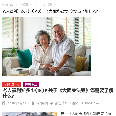
圆满举行
Home
2026
4 月
28
圣路易龙舟俱乐部5月16日龙舟体验日 邀请各界亲身体验划行乐
老人福利知多少(18)? 关于《大而美法案》您需要了解什么?
趣 + 水上竞速魅力
三十二载跨越时空的相逢
执掌密苏里植物园近四十年 致力推动全球植物多样性研究与中美
合作 Peter Raven 博士逝世 享年89岁
一晃三十年，初夏又相逢。中华日，等你来赴约 —— 密苏里植物
园“中华日三十周年特别报道（五）
筝声与琴韵交汇：刘励(Li Statler)与钢琴家Darek演绎一场古筝
与钢琴的精彩对话
圣路易时报
在美生活
老人福利知多少(18)? 关于《大而美法案》您需要了解
什么?
Posted
Author
在
留言功能已關閉
2025年8月29日
网站编辑
1604 Views
on
〈老
关于《大而美法案》您需要了解
人