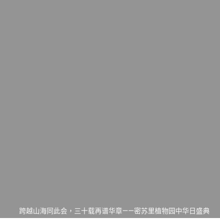
一晃三十年，初夏又相逢。中华日，等你来赴约 —— 密苏里植物
园“中华日三十周年特别报道（五）
筝声与琴韵交汇：刘励(Li Statler)与钢琴家Darek演绎一场古筝
与钢琴的精彩对话
跨越山海同此会，三十载再谱华章——密苏里植物园中华日盛典