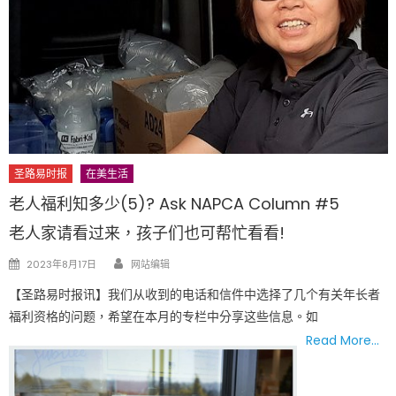
圣路易时报
在美生活
老人福利知多少(5)? Ask NAPCA Column #5
老人家请看过来，孩子们也可帮忙看看!
Author
Posted
2023年8月17日
网站编辑
on
【圣路易时报讯】我们从收到的电话和信件中选择了几个有关年长者
福利资格的问题，希望在本月的专栏中分享这些信息。如
Read More…