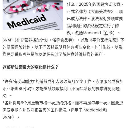
什么：2025年的预算协调法案，
福
正式名称为《大而美法案》，现
利
知
已成为法律。该法案对多项重要
多
福利项目的资格规定进行了修
少
改，包括Medicaid（白卡）、
(18)?
SNAP（补充营养援助计划，俗称食品券），以及《平价医疗法案》下
关
的健康保险计划。以下问答将说明具体有哪些变化、何时生效，以及
于
您需要采取哪些措施以确保及时了解信息并维持您的福利。
《大
而
这部新法案最大的变化是什么？
美
法
*许多“有劳动能力”的适龄成年人必须每月至少工作、志愿服务或参加
案》
职业培训80小时，才能继续领取福利（不同年龄段的要求详见问题
您
3）。
需
*各州将每6个月重新审核一次您的资格，而不再是每年一次，因此您
要
需要定期向州政府报告您的工作情况（适用于 Medicaid 和
了
解
SNAP）。
什