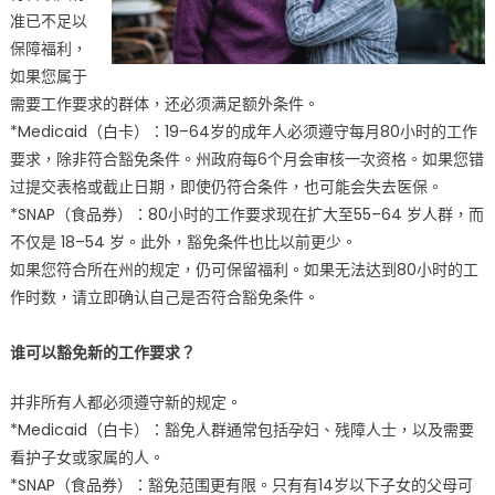
准已不足以
保障福利，
如果您属于
需要工作要求的群体，还必须满足额外条件。
*Medicaid（白卡）：19–64岁的成年人必须遵守每月80小时的工作
要求，除非符合豁免条件。州政府每6个月会审核一次资格。如果您错
过提交表格或截止日期，即使仍符合条件，也可能会失去医保。
*SNAP（食品券）：80小时的工作要求现在扩大至55–64 岁人群，而
不仅是 18–54 岁。此外，豁免条件也比以前更少。
如果您符合所在州的规定，仍可保留福利。如果无法达到80小时的工
作时数，请立即确认自己是否符合豁免条件。
谁可以豁免新的工作要求？
并非所有人都必须遵守新的规定。
*Medicaid（白卡）：豁免人群通常包括孕妇、残障人士，以及需要
看护子女或家属的人。
*SNAP（食品券）：豁免范围更有限。只有有14岁以下子女的父母可