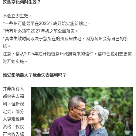
这些变化何时生效？
么?〉
中
不会立即生效。
*一些州可能最早在2025年底开始实施新规定。
*所有州必须在2027年初之前全面落实。
*具体生效时间取决于您所在的州及居住地，因为各州会有自己的系
统。
注意，请从2025年底开始留意州政府寄来的信件，信中会说明变更何
时开始实施。
谁受影响最大？我会失去福利吗？
并非所有人
都会失去福
利，但新规
定会让部分
人更难维持
资格。仅仅
符合收入标