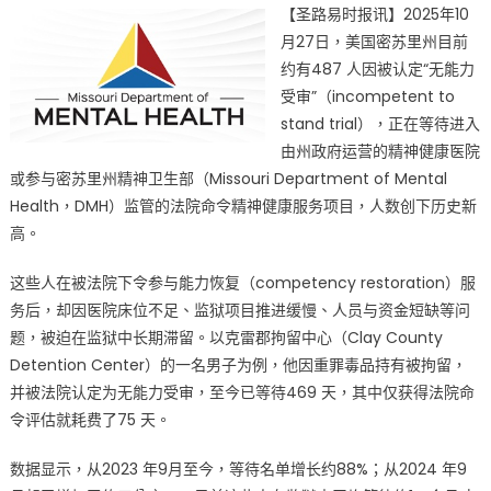
【圣路易时报讯】2025年10
苏
月27日，美国密苏里州目前
里
约有487 人因被认定“无能力
州
隐
受审”（incompetent to
忧：
stand trial），正在等待进入
系
由州政府运营的精神健康医院
统
或参与密苏里州精神卫生部（Missouri Department of Mental
滞
Health，DMH）监管的法院命令精神健康服务项目，人数创下历史新
后
高。
致
近
这些人在被法院下令参与能力恢复（competency restoration）服
500
务后，却因医院床位不足、监狱项目推进缓慢、人员与资金短缺等问
名
题，被迫在监狱中长期滞留。以克雷郡拘留中心（Clay County
等
Detention Center）的一名男子为例，他因重罪毒品持有被拘留，
待
并被法院认定为无能力受审，至今已等待469 天，其中仅获得法院命
治
令评估就耗费了75 天。
疗
精
数据显示，从2023 年9月至今，等待名单增长约88%；从2024 年9
神