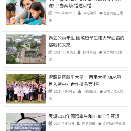
移
课! 只办两场 错过可惜
刀〉
簽
民
中
證
政
在
2021年1月19日
网站编辑
留言功能已關
高
策
〈1
閉
薪
再
月
者
改
24
先
H-
日
過去的兩年里 國際留學生和大學面臨的
得〉
1B
(周
挑戰和未來
中
樂
日)
透
哈
在
2021年5月3日
网站编辑
留言功能已關
(lottery)
佛
〈過
閉
取
老
去
消〉
师
的
中
免
兩
聖路易密蘇里大學 – 南京大學 MBA項
费
年
目入選中外合作排名第11名
英
里
文
國
在
2021年1月16日
网站编辑
留言功能已關
写
際
〈聖
閉
作
留
路
课!
學
易
只
生
密
展望2021年國際學生和H-1B工作簽證
办
和
蘇
在
两
大
里
2021年1月4日
网站编辑
留言功能已關閉
〈展
场
學
大