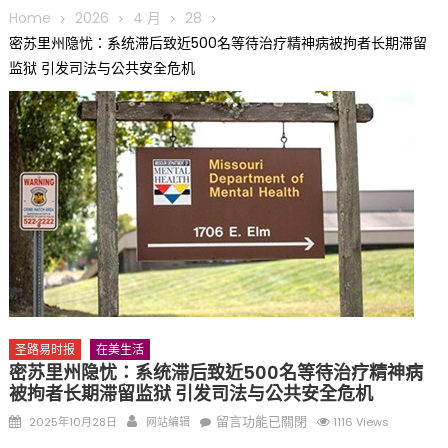
圆满举行
Home
2026
4 月
28
圣路易龙舟俱乐部5月16日龙舟体验日 邀请各界亲身体验划行乐
密苏里州隐忧：系统滞后致近500名等待治疗精神病被拘者长期滞留
趣 + 水上竞速魅力
监狱 引发司法与公共安全危机
三十二载跨越时空的相逢
执掌密苏里植物园近四十年 致力推动全球植物多样性研究与中美
合作 Peter Raven 博士逝世 享年89岁
一晃三十年，初夏又相逢。中华日，等你来赴约 —— 密苏里植物
园“中华日三十周年特别报道（五）
筝声与琴韵交汇：刘励(Li Statler)与钢琴家Darek演绎一场古筝
与钢琴的精彩对话
圣路易时报
在美生活
密苏里州隐忧：系统滞后致近500名等待治疗精神病
被拘者长期滞留监狱 引发司法与公共安全危机
Posted
Author
在
留言功能已關閉
2025年10月28日
网站编辑
1116 Views
on
〈密