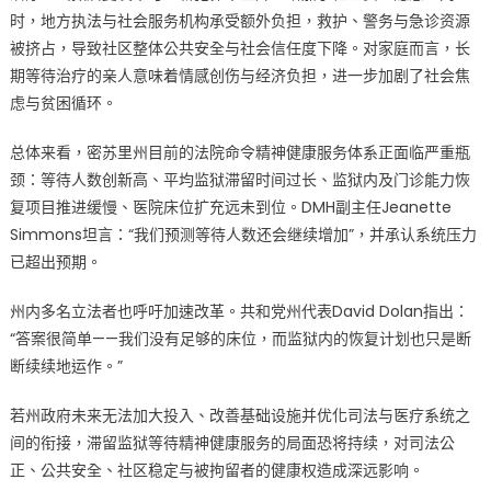
时，地方执法与社会服务机构承受额外负担，救护、警务与急诊资源
被挤占，导致社区整体公共安全与社会信任度下降。对家庭而言，长
期等待治疗的亲人意味着情感创伤与经济负担，进一步加剧了社会焦
虑与贫困循环。
总体来看，密苏里州目前的法院命令精神健康服务体系正面临严重瓶
颈：等待人数创新高、平均监狱滞留时间过长、监狱内及门诊能力恢
复项目推进缓慢、医院床位扩充远未到位。DMH副主任Jeanette
Simmons坦言：“我们预测等待人数还会继续增加”，并承认系统压力
已超出预期。
州内多名立法者也呼吁加速改革。共和党州代表David Dolan指出：
“答案很简单——我们没有足够的床位，而监狱内的恢复计划也只是断
断续续地运作。”
若州政府未来无法加大投入、改善基础设施并优化司法与医疗系统之
间的衔接，滞留监狱等待精神健康服务的局面恐将持续，对司法公
正、公共安全、社区稳定与被拘留者的健康权造成深远影响。