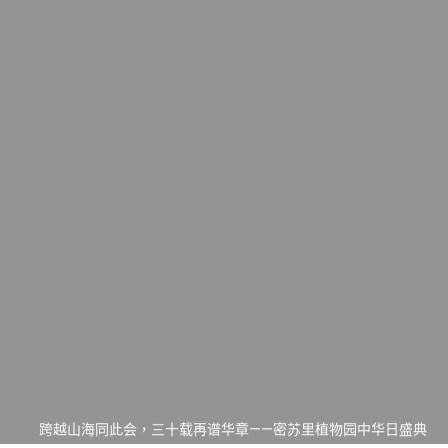
一晃三十年，初夏又相逢。中华日，等你来赴约 —— 密苏里植物
园“中华日三十周年特别报道（五）
筝声与琴韵交汇：刘励(Li Statler)与钢琴家Darek演绎一场古筝
与钢琴的精彩对话
跨越山海同此会，三十载再谱华章——密苏里植物园中华日盛典