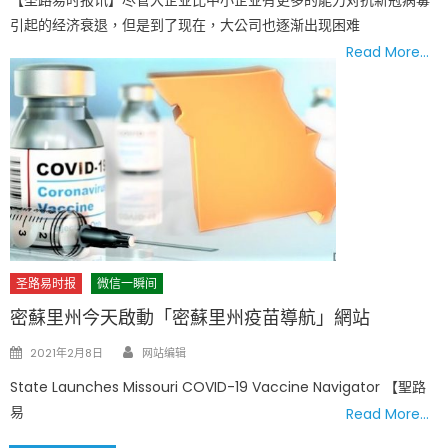
引起的经济衰退，但是到了现在，大公司也逐渐出现困难
Read More…
圣路易时报
微信一瞬间
密蘇里州今天啟動「密蘇里州疫苗導航」網站
Author
Posted
2021年2月8日
网站编辑
on
State Launches Missouri COVID-19 Vaccine Navigator 【聖路
易
Read More…