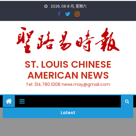
Skip
2026, 08 8 月, 星期六
to
content
ST. LOUIS CHINESE
AMERICAN NEWS
Tel: 314.780.1008 news.may@gmail.com
Latest