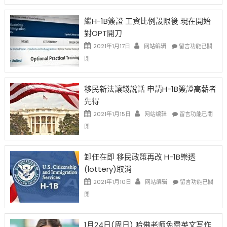
New
Year
繼H-1B簽證 工資比例設限後 現在開始
Ox
對OPT開刀
Special
Issue〉
在
2021年1月17日
网站编辑
留言功能已關
中
〈繼
閉
H-
1B
簽
移民新法讓錢說話 申請H-1B簽證高薪者
證
先得
工
資
在
2021年1月15日
网站编辑
留言功能已關
比
〈移
閉
例
民
設
新
限
法
卸任在即 移民政策再改 H-1B樂透
後
讓
(lottery)取消
現
錢
在
說
在
2021年1月10日
网站编辑
留言功能已關
開
話
〈卸
閉
始
申
任
對
請
在
OPT
H-
即
1月24日(周日) 哈佛老师免费英文写作
開
1B