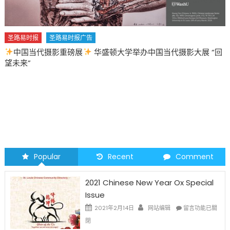
盛顿大学举办中国当代摄影大展 “回
圣路易时报
圣路易时报广告
2026 马年 • 马到健康
Popular
Recent
Comment
2021 Chinese New Year Ox Special
Issue
在
2021年2月14日
网站编辑
留言功能已關
〈2021
閉
Chinese