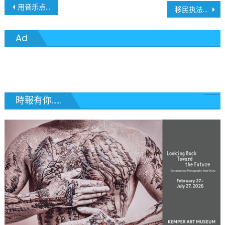
文
用音乐点亮微笑 – Courage Canvas Inc 高中生义工走进老人院
移民执法严重分歧起内哄: ICE大规模领导层重组 CBP接替上台 遣返行动全面高压化
章
Ad
導
覽
時報有你......