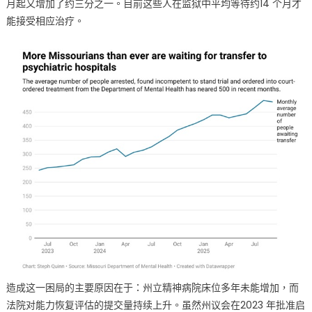
月起又增加了约三分之一。目前这些人在监狱中平均等待约14 个月才
病
能接受相应治疗。
被
拘
者
长
期
滞
留
监
狱
引
发
司
法
与
公
共
安
造成这一困局的主要原因在于：州立精神病院床位多年未能增加，而
全
法院对能力恢复评估的提交量持续上升。虽然州议会在2023 年批准启
危