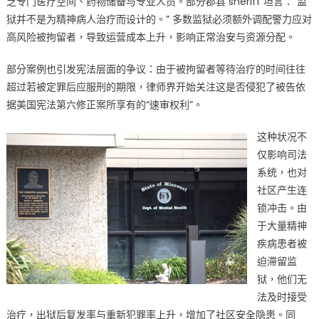
乏专门医疗空间、药物储备与专业人员。部分郡县 sheriff 坦言：“监
狱并不是为精神病人治疗而设计的。” 多数监狱必须额外调配警力应对
高风险被拘留者，导致运营成本上升，影响正常治安与资源分配。
部分案例也引发宪法层面的争议：由于被拘留者等待治疗的时间往往
超过若被定罪后应服刑的期限，律师界开始关注这是否侵犯了被告依
据美国宪法第六修正案所享有的“速审权利”。
这种状况不
仅影响司法
系统，也对
社区产生连
锁冲击。由
于大量精神
疾病患者被
迫滞留监
狱，他们无
法及时接受
治疗，出狱后复发率与重新犯罪率上升，增加了社区安全隐患。同