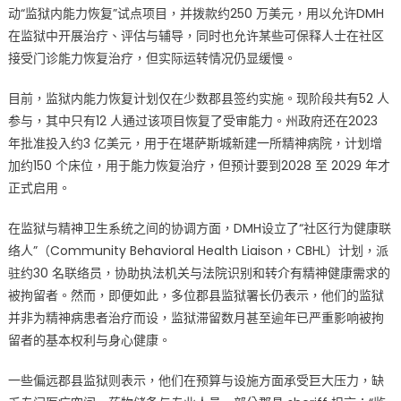
动“监狱内能力恢复”试点项目，并拨款约250 万美元，用以允许DMH
机〉
在监狱中开展治疗、评估与辅导，同时也允许某些可保释人士在社区
中
接受门诊能力恢复治疗，但实际运转情况仍显缓慢。
目前，监狱内能力恢复计划仅在少数郡县签约实施。现阶段共有52 人
参与，其中只有12 人通过该项目恢复了受审能力。州政府还在2023
年批准投入约3 亿美元，用于在堪萨斯城新建一所精神病院，计划增
加约150 个床位，用于能力恢复治疗，但预计要到2028 至 2029 年才
正式启用。
在监狱与精神卫生系统之间的协调方面，DMH设立了“社区行为健康联
络人”（Community Behavioral Health Liaison，CBHL）计划，派
驻约30 名联络员，协助执法机关与法院识别和转介有精神健康需求的
被拘留者。然而，即便如此，多位郡县监狱署长仍表示，他们的监狱
并非为精神病患者治疗而设，监狱滞留数月甚至逾年已严重影响被拘
留者的基本权利与身心健康。
一些偏远郡县监狱则表示，他们在预算与设施方面承受巨大压力，缺