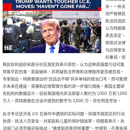
杂。一些支
持严格移民
执法的选民
认为特朗普
表态坚定，
体现对法律
与边境安全
的重视。但
移民权利组织和部分社区居民则表示担忧，认为这种高强度行动可能
导致平民伤害、家庭破碎，并质疑执法界限和法律程序是否被忽视。
专家指出，特朗普提出的“还远远不够”并非单纯的政治口号，而可能预
示未来在遣返、突袭和边境管理方面的进一步强化措施。美国主要研
究机构的数据显示，目前美国境内非法居留人数约为 1,000 万到 1,200
万人，而特朗普在访谈中提到的数字为 2,500 万，存在明显夸张。
此次专访还涉及 ICE 在操作中遇到的实际问题，如城市居民区的行动
协调、执法人员安全、对家庭和儿童的保护措施等。特朗普表示，执
法部门必须克服这些挑战，“速度和效率同样重要”。他提到，在某些突