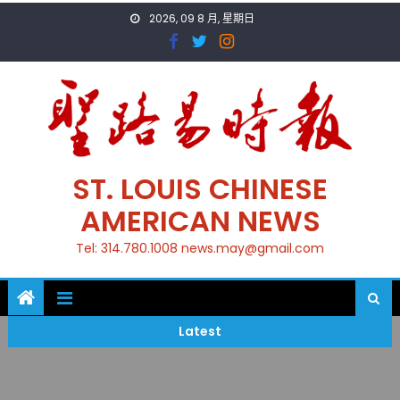
Skip
2026, 09 8 月, 星期日
to
content
ST. LOUIS CHINESE
AMERICAN NEWS
Tel: 314.780.1008 news.may@gmail.com
Latest