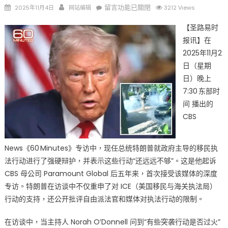
Posted
Author
在
留言功能已關閉
2025年11月4日
网站编辑
3212 Views
on
〈特
【圣路易时
朗
报讯】在
普
2025年11月2
称
ICE
日（星期
突
日）晚上
袭
7:30 东部时
行
间 播出的
动
CBS
“还
远
远
News《60 Minutes》专访中，现任总统特朗普就政府主导的移民执
不
法行动进行了强硬辩护，并表示这些行动“还远远不够”。这是他起诉
够”，
CBS 母公司 Paramount Global 后五年来，首次接受该媒体的深度
重
专访。特朗普在访谈中不仅重申了对 ICE（美国移民与海关执法局）
申
行动的支持，还公开批评自由派法官和媒体对执法行动的限制。
最
强
在访谈中，当主持人 Norah O’Donnell 问到“有些突袭行动是否过火”