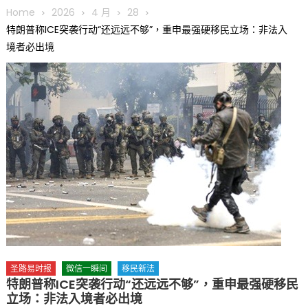
圆满举行
Home
2026
4 月
28
圣路易龙舟俱乐部5月16日龙舟体验日 邀请各界亲身体验划行乐
特朗普称ICE突袭行动“还远远不够”，重申最强硬移民立场：非法入
趣 + 水上竞速魅力
境者必出境
三十二载跨越时空的相逢
执掌密苏里植物园近四十年 致力推动全球植物多样性研究与中美
合作 Peter Raven 博士逝世 享年89岁
一晃三十年，初夏又相逢。中华日，等你来赴约 —— 密苏里植物
园“中华日三十周年特别报道（五）
筝声与琴韵交汇：刘励(Li Statler)与钢琴家Darek演绎一场古筝
与钢琴的精彩对话
圣路易时报
微信一瞬间
移民新法
特朗普称ICE突袭行动“还远远不够”，重申最强硬移民
立场：非法入境者必出境