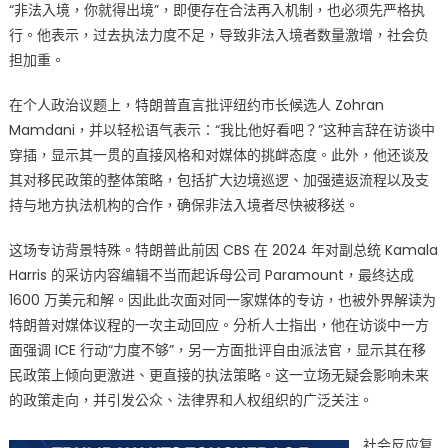
“非法入境，你就得出境”，即便存在合法再入机制，也必须先严格执
行。他表示，过去执法力度不足，导致非法入境者数量激增，社会负
担加重。
在个人政治议题上，特朗普直言批评纽约市长候选人 Zohran
Mamdani，并以轻松语气表示：“我比他好看吧？”这种言辞在访谈中
穿插，显示其一贯的直接风格和对媒体的挑衅态度。此外，他还谈及
其对移民政策的整体策略，包括扩大边境巡逻、加强遣返流程以及支
持与地方执法机构的合作，确保非法入境者尽快被移送。
这场专访背景特殊。特朗普此前因 CBS 在 2024 年对副总统 Kamala
Harris 的采访内容编辑不当而起诉母公司 Paramount，最终达成
1600 万美元和解。因此此次面对同一家媒体的专访，也被外界解读为
特朗普对媒体议程的一次主动回应。分析人士指出，他在访谈中一方
面强调 ICE 行动“力度不够”，另一方面批评自由派法官，显示其在移
民政策上倾向更激进、更直接的执法策略。这一立场无疑会影响未来
的政策走向，并引发公众、法律界和人权组织的广泛关注。
社会反应复