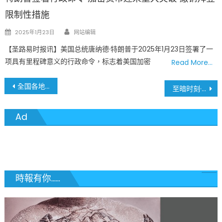
限制性措施
Author
Posted
2025年1月23日
网站编辑
on
【圣路易时报讯】美国总统唐纳德·特朗普于2025年1月23日签署了一
项具有里程碑意义的行政命令，标志着美国加密
Read More…
文
全国各地最低工资大比较：密苏里州迎头赶上，2026年迎来15美元新标
至暗时刻·寒蝉效应：ICE突击圣路易斯中餐馆拘捕员工结果震惊移民圈
章
Ad
導
覽
時報有你......