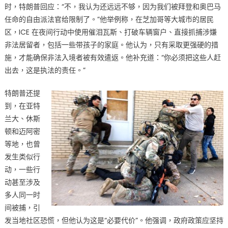
硬
时，特朗普回应：“不，我认为还远远不够，因为我们被拜登和奥巴马
移
任命的自由派法官给限制了。”他举例称，在芝加哥等大城市的居民
民
区，ICE 在夜间行动中使用催泪瓦斯、打破车辆窗户、直接抓捕涉嫌
立
非法居留者，包括一些带孩子的家庭。他认为，只有采取更强硬的措
场：
施，才能确保非法入境者被有效遣返。他补充道：“你必须把这些人赶
非
出去，这是执法的责任。”
法
入
特朗普还提
境
到，在亚特
者
必
兰大、休斯
出
顿和迈阿密
境〉
等地，也曾
中
发生类似行
动，一些行
动甚至涉及
多人同一时
间被捕，引
发当地社区恐慌，但他认为这是“必要代价”。他强调，政府政策应坚持