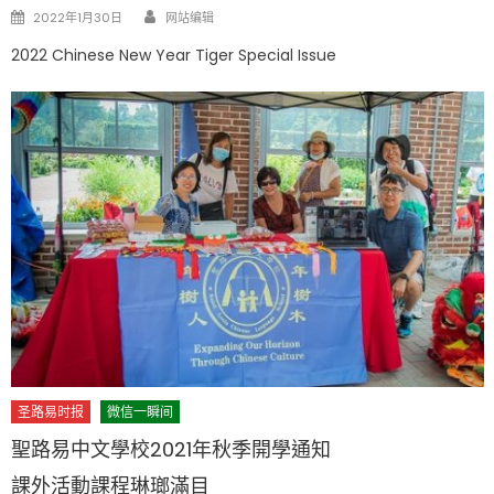
Author
Posted
2022年1月30日
网站编辑
on
2022 Chinese New Year Tiger Special Issue
圣路易时报
微信一瞬间
聖路易中文學校2021年秋季開學通知
課外活動課程琳瑯滿目