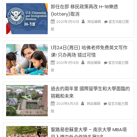
限
法
卸任在即 移民政策再改 H-1B樂透
後
讓
(lottery)取消
現
錢
在
說
在
2021年1月10日
网站编辑
留言功能已關
開
話
〈卸
閉
始
申
任
對
請
在
OPT
H-
即
1月24日(周日) 哈佛老师免费英文写作
開
1B
移
课! 只办两场 错过可惜
刀〉
簽
民
中
證
政
在
2021年1月19日
网站编辑
留言功能已關
高
策
〈1
閉
薪
再
月
者
改
24
先
H-
日
過去的兩年里 國際留學生和大學面臨的
得〉
1B
(周
挑戰和未來
中
樂
日)
透
哈
在
2021年5月3日
网站编辑
留言功能已關
(lottery)
佛
〈過
閉
取
老
去
消〉
师
的
中
免
兩
聖路易密蘇里大學 – 南京大學 MBA項
费
年
目入選中外合作排名第11名
英
里