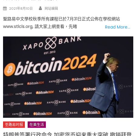
Author
Posted
2021年8月10日
网站编辑
on
聖路易中文學校秋季所有課程已於7月31日正式公佈在學校網站
www.stlcls.org, 請大家上網查看，先睹
Read More…
圣路易时报
在美生活
特朗普签署行政命令 加密货币迎来重大突破 撤销拜登