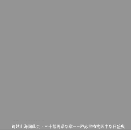
一晃三十年，初夏又相逢。中华日，等你来赴约 —— 密苏里植物
园“中华日三十周年特别报道（五）
筝声与琴韵交汇：刘励(Li Statler)与钢琴家Darek演绎一场古筝
与钢琴的精彩对话
跨越山海同此会，三十载再谱华章——密苏里植物园中华日盛典