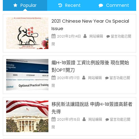
Popular
Recent
Comment
2021 Chinese New Year Ox Special
Issue
在
2021年2月14日
网站编辑
留言功能已關
〈2021
閉
Chinese
New
Year
繼H-1B簽證 工資比例設限後 現在開始
Ox
對OPT開刀
Special
Issue〉
在
2021年1月17日
网站编辑
留言功能已關
中
〈繼
閉
H-
1B
簽
移民新法讓錢說話 申請H-1B簽證高薪者
證
先得
工
資
在
2021年1月15日
网站编辑
留言功能已關
比
〈移
閉
例
民
設
新