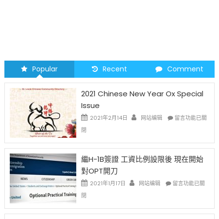
Popular
Recent
Comment
2021 Chinese New Year Ox Special
Issue
在
2021年2月14日
网站编辑
留言功能已關
〈2021
閉
Chinese
New
Year
繼H-1B簽證 工資比例設限後 現在開始
Ox
對OPT開刀
Special
Issue〉
在
2021年1月17日
网站编辑
留言功能已關
中
〈繼
閉
H-
1B
簽