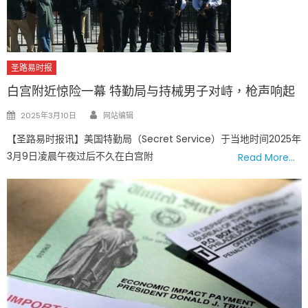
圣路易时报
白宫附近惊险一幕 特勤局与持械男子对峙，枪声响起
Author
Posted
2025年3月10日
网站编辑
on
【圣路易时报讯】美国特勤局（Secret Service）于当地时间2025年
3月9日凌晨午夜过后不久在白宫附
Read More…