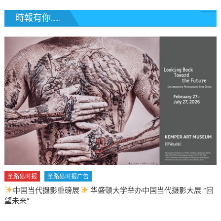
時報有你......
圣路易时报
圣路易时报广告
中国当代摄影重磅展
华盛顿大学举办中国当代摄影大展 “回
望未来”