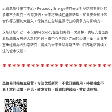
尽管总部迁出市中心，Peabody Energy依然表示对圣路易斯地区的
承诺不会改变。公司强调，未来将继续在能源转型、矿业安全和社区
合作等方面加大投入，保持其在全球能源行业的竞争力与影响力。
这场迁址行动，不仅是Peabody企业战略的一次调整，也标志着圣路
易斯城市发展进入新的阶段。市中心与郊区之间的经济平衡、企业生
态重组与办公形态转变，将成为未来圣路易斯乃至中西部地区持续关
注的城市议题。
***********************
圣路易时报独立经营，专注优质新闻，不收订阅费用，持续输出不
易！欢迎点赞、评论、转发支持，感谢您的鼓励
，
赞助
请扫描: