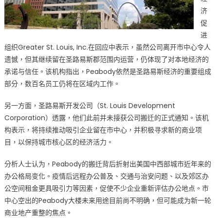
济
促
进
组织Greater St. Louis, Inc.在回应中表示，虽然公司离开市中心令人
遗憾，但其继续留在圣路易斯郡范围内运营，仍体现了对本地经济的
承诺与信任。该机构指出，Peabody依然是圣路易斯经济的重要组成
部分，数百名员工仍将在区域内工作。
另一方面，圣路易斯开发公司（St. Louis Development
Corporation）透露，他们此前并未接获公司搬迁的正式通知。该机
构表示，将持续推动吸引企业留在市中心，并积极寻求新的商业项
目，以保持城市核心区的经济活力。
分析人士认为，Peabody的搬迁背后折射出美国中西部城市近年来的
办公格局变化。疫情后远程办公普及、交通与治安问题、以及郊区办
公空间租金更具吸引力等因素，促使不少企业重新评估办公地点。市
中心空出的Peabody大楼未来用途目前尚不明确，但可能成为新一轮
商业地产重整的焦点。