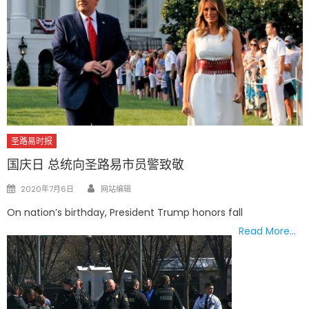
圣路易时报
国庆日 总统向圣路易市员警致敬
Author
Posted
2020年7月6日
网站编辑
on
On nation’s birthday, President Trump honors fall
Read More…