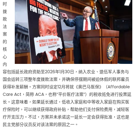
中
时
拨
款
法
案
的
核
心
内
容包括延长政府资助至2026年1月30日，纳入农业、退伍军人事务与
国会运转三项整年度拨款法案，并确保停摆期间被迫休假的联邦雇员
获得补发薪酬。方案同时设定12月将就《奥巴马医保》（Affordable
Care Act，简称 ACA，也称“平价医疗法案”）的税收抵免进行投票延
长。这意味着，如果延长通过，低收入家庭和中等收入家庭在购买医
疗保险时，可以继续获得政府补贴，帮助他们支付保险费用，减轻医
疗开支压力。不过，方案并未承诺这一延长一定会获得批准，这也是
民主党部分议员反对该法案的原因之一。