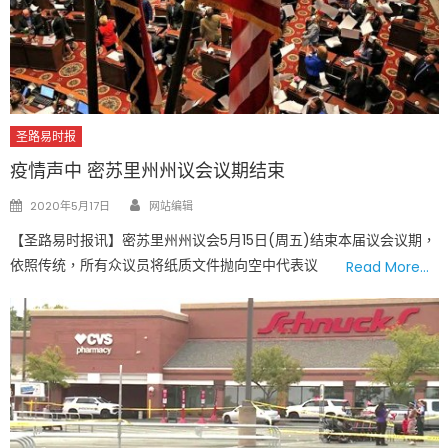
圣路易时报
疫情声中 密苏里州州议会议期结束
Author
Posted
2020年5月17日
网站编辑
on
【圣路易时报讯】密苏里州州议会5月15日(周五)结束本届议会议期，
依照传统，所有众议员将纸质文件抛向空中代表议
Read More…