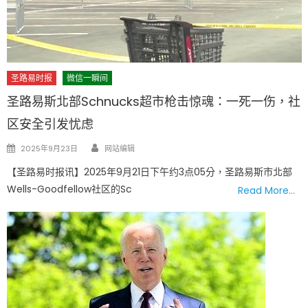
圣路易时报
微信一瞬间
圣路易斯北部Schnucks超市枪击惊魂：一死一伤，社
区安全引发忧虑
Author
Posted
2025年9月23日
网站编辑
on
【圣路易时报讯】2025年9月21日下午约3点05分，圣路易斯市北部
Wells-Goodfellow社区的Sc
Read More…