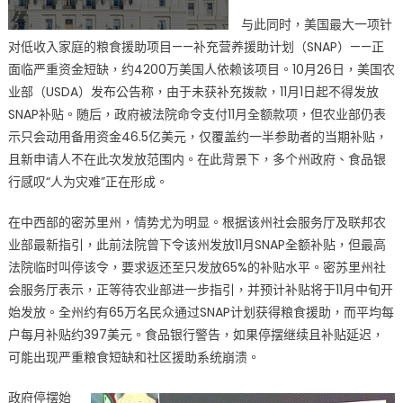
与此同时，美国最大一项针
对低收入家庭的粮食援助项目——补充营养援助计划（SNAP）——正
面临严重资金短缺，约4200万美国人依赖该项目。10月26日，美国农
业部（USDA）发布公告称，由于未获补充拨款，11月1日起不得发放
SNAP补贴。随后，政府被法院命令支付11月全额款项，但农业部仍表
示只会动用备用资金46.5亿美元，仅覆盖约一半参助者的当期补贴，
且新申请人不在此次发放范围内。在此背景下，多个州政府、食品银
行感叹“人为灾难”正在形成。
在中西部的密苏里州，情势尤为明显。根据该州社会服务厅及联邦农
业部最新指引，此前法院曾下令该州发放11月SNAP全额补贴，但最高
法院临时叫停该令，要求返还至只发放65%的补贴水平。密苏里州社
会服务厅表示，正等待农业部进一步指引，并预计补贴将于11月中旬开
始发放。全州约有65万名民众通过SNAP计划获得粮食援助，而平均每
户每月补贴约397美元。食品银行警告，如果停摆继续且补贴延迟，
可能出现严重粮食短缺和社区援助系统崩溃。
政府停摆始