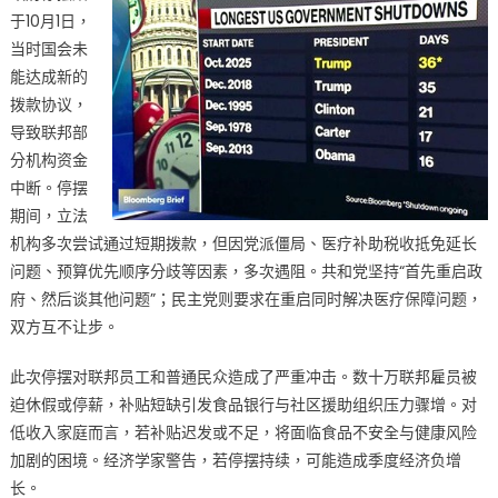
于10月1日，
当时国会未
能达成新的
拨款协议，
导致联邦部
分机构资金
中断。停摆
期间，立法
机构多次尝试通过短期拨款，但因党派僵局、医疗补助税收抵免延长
问题、预算优先顺序分歧等因素，多次遇阻。共和党坚持“首先重启政
府、然后谈其他问题”；民主党则要求在重启同时解决医疗保障问题，
双方互不让步。
此次停摆对联邦员工和普通民众造成了严重冲击。数十万联邦雇员被
迫休假或停薪，补贴短缺引发食品银行与社区援助组织压力骤增。对
低收入家庭而言，若补贴迟发或不足，将面临食品不安全与健康风险
加剧的困境。经济学家警告，若停摆持续，可能造成季度经济负增
长。