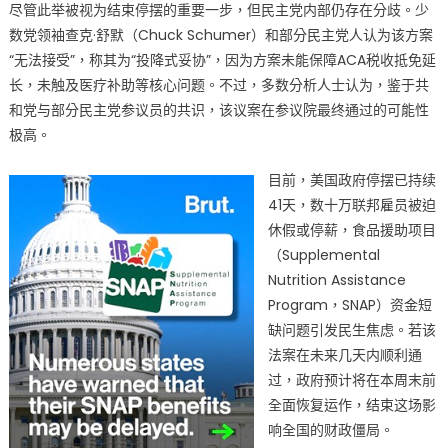
尽管此举被视为结束停摆的重要一步，但民主党内部仍存在分歧。少
数党领袖查克·舒默（Chuck Schumer）和部分民主党人认为该方案
“无法接受”，称其为“投降式妥协”，因为方案未能保障ACA税收抵免延
长，未触及医疗补助等核心问题。不过，多数分析人士认为，鉴于共
和党与部分民主党参议员的共识，该议案在参议院最终通过的可能性
极高。
目前，美国政府停摆已持续
41天，数十万联邦雇员被迫
休假或停薪，食品援助项目
（Supplemental
Nutrition Assistance
Program，SNAP）资金短
缺问题引发民生焦虑。若该
法案在未来几天内顺利通
过，政府预计将在本周末前
全面恢复运作，结束这场影
响全国的财政僵局。