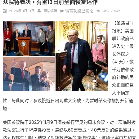
众院待表决，有望13日前全面恢复运作
Posted
Author
在
留言功能已關閉
2025年11月10日
网站编辑
1052 Views
on
〈美
【圣路易时
国
报讯】美国
政
联邦政府已
府
还
进入史上最
开
长停摆之一
不
(41天)，数
开
千万依赖政
门？
府补助的民
停
众正面临巨
摆
大不确定
41
性。与此同时，参议院近日出现重大突破，为暂时结束停摆打开新通
天
道。
后
参
美国参议院于2025年11月9日深夜举行罕见的周末会议，对一项临时拨
院
款法案进行了程序性投票，最终以60票赞成、40票反对的结果通过，
跨
达到程序性门槛，结束了对拨款法案的“阻挠议事”。这项议案由共和党
党