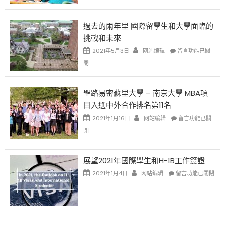
月
者
改
24
先
H-
日
過去的兩年里 國際留學生和大學面臨的
得〉
1B
(周
挑戰和未來
中
樂
日)
透
哈
在
2021年5月3日
网站编辑
留言功能已關
(lottery)
佛
〈過
閉
取
老
去
消〉
师
的
中
免
兩
聖路易密蘇里大學 – 南京大學 MBA項
费
年
目入選中外合作排名第11名
英
里
文
國
在
2021年1月16日
网站编辑
留言功能已關
写
際
〈聖
閉
作
留
路
课!
學
易
只
生
密
展望2021年國際學生和H-1B工作簽證
办
和
蘇
在
两
大
里
2021年1月4日
网站编辑
留言功能已關閉
〈展
场
學
大
望
错
面
學
2021
过
臨
–
年
可
的
南
國
惜〉
挑
京