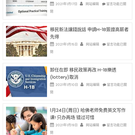
Issue〉
在
2021年1月17日
网站编辑
留言功能已關
中
〈繼
閉
H-
1B
簽
移民新法讓錢說話 申請H-1B簽證高薪者
證
先得
工
資
在
2021年1月15日
网站编辑
留言功能已關
比
〈移
閉
例
民
設
新
限
法
卸任在即 移民政策再改 H-1B樂透
後
讓
(lottery)取消
現
錢
在
說
在
2021年1月10日
网站编辑
留言功能已關
開
話
〈卸
閉
始
申
任
對
請
在
OPT
H-
即
1月24日(周日) 哈佛老师免费英文写作
開
1B
移
课! 只办两场 错过可惜
刀〉
簽
民
中
證
政
在
2021年1月19日
网站编辑
留言功能已關
高
策
〈1
閉
薪
再