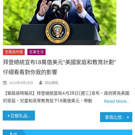
圣路易时报
在美生活
拜登總統宣布1.8萬億美元“美國家庭和教育計劃”
仔細看看對你我的影響
Author
Posted
2021年4月28日
网站编辑
on
【聖路易時報訊】拜登總統當局4月28日(週三)宣布，政府將為美國
的家庭、兒童和高等教育投下1.8萬億美元，帶動
Read More…
文
巨额礼品卡诈骗案震动中西部 圣路易斯超市Schnucks受害 来自亚洲的嫌疑人夏威夷落网
事情比想象严重：美国政府停摆41天 航空运输系统压力爆表
章
Ad