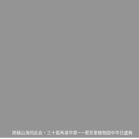
一晃三十年，初夏又相逢。中华日，等你来赴约 —— 密苏里植物
园“中华日三十周年特别报道（五）
筝声与琴韵交汇：刘励(Li Statler)与钢琴家Darek演绎一场古筝
与钢琴的精彩对话
跨越山海同此会，三十载再谱华章——密苏里植物园中华日盛典