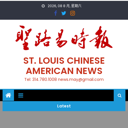
Skip
2026, 08 8 月, 星期六
to
content
ST. LOUIS CHINESE
AMERICAN NEWS
Tel: 314.780.1008 news.may@gmail.com
Latest