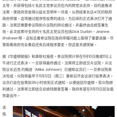
主导，并获得包括七名民主党参议员在内的跨党派支持，目的是推进
派
突
法案，使政府资金得以延长至明年一月底，从而结束长达41天的联邦
破，
政府停摆。这项通过程序性投票的成功，为后续的正式表决打开了通
众
路，法案还需要参议院和众议院的辩论通过，并最终由总统签署生
院
效。此次投票中支持的七名民主党议员包括Dick Durbin、Jeanne
待
Shaheen等，这标志着参议院在政府停摆问题上取得了重要进展，尽
表
管距离政府完全重启还有后续程序要走，但这是关键突破。
决，
有
据《华盛顿邮报》和美联社报道，参议院预计将在11月10日晚或11日上
望
午进行正式表决，一旦获得最终通过，法案将立即送交众议院。众议
13
院议长迈克·约翰逊（Mike Johnson）已通知议员们，一旦参议院表
日
决完成，众院将最早于11月12日（周三）重新召开会议进行投票表决。
前
议员们会在投票前36小时收到正式通知，以便返回华盛顿。若众院顺
全
利通过，法案将立即送交总统特朗普签署，政府有望在11月13日前全面
面
恢复运作。
恢
复
该
运
临
作〉