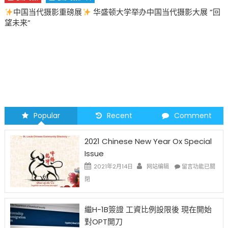
圣路易时报
圣路易时报广告
2026 马年 • 马到健康
Popular
Recent
Comment
2021 Chinese New Year Ox Special
Issue
在
2021年2月14日
网站编辑
留言功能已關
〈2021
閉
Chinese
New
Year
繼H-1B簽證 工資比例設限後 現在開始
Ox
對OPT開刀
Special