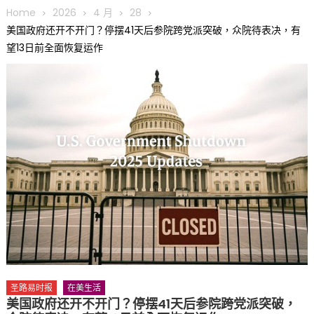
圆满举行
Home
2026
4 月
28
圣路易龙舟俱乐部5月16日龙舟体验日 邀请各界亲身体验划行乐
美国政府还开不开门？停摆41天后参院跨党派突破，众院待表决，有
趣 + 水上竞速魅力
望13日前全面恢复运作
三十二载跨越时空的相逢
执掌密苏里植物园近四十年 致力推动全球植物多样性研究与中美
合作 Peter Raven 博士逝世 享年89岁
一晃三十年，初夏又相逢。中华日，等你来赴约 —— 密苏里植物
园“中华日三十周年特别报道（五）
筝声与琴韵交汇：刘励(Li Statler)与钢琴家Darek演绎一场古筝
与钢琴的精彩对话
圣路易时报
在美生活
美国政府还开不开门？停摆41天后参院跨党派突破，