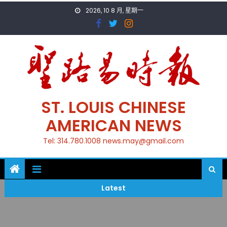
Skip
2026, 10 8 月, 星期一
to
content
ST. LOUIS CHINESE
AMERICAN NEWS
Tel: 314.780.1008 news.may@gmail.com
Latest