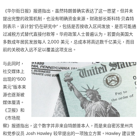
传，
《华尔街日报》报道指出，虽然特朗普确实表达了这一愿望，但并未
全
美
提出完整的政策机制，也没有明确资金来源。财政部长斯科特·贝森特
关
则表示，该计划“仍在研究中”，包括是否按收入区间发放、是否可能通
注，
过减税方式替代直接付款等。华府政策人士普遍认为，若要向美国大
白
多数成年居民发放每人 2,000 美元，总成本将高达数千亿美元，而目
宫
前的关税收入远不足以覆盖这项支出。
及
主
与此同时，
流
社交媒体上
媒
出现的“600
体
美元”版本来
纷
源也逐渐被
纷
媒体厘清。
回
《卫报》和
应〉
《市场观
中
察》报道指出，这个数字并非来自特朗普本人，而是来自密苏里州共
和党参议员 Josh Hawley 较早提出的一项独立方案。Hawley 建议使