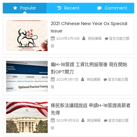
Popular
Recent
Comment
2021 Chinese New Year Ox Special
Issue
在
2021年2月14日
网站编辑
留言功能已關
〈2021
閉
Chinese
New
Year
繼H-1B簽證 工資比例設限後 現在開始
Ox
對OPT開刀
Special
Issue〉
在
2021年1月17日
网站编辑
留言功能已關
中
〈繼
閉
H-
1B
簽
移民新法讓錢說話 申請H-1B簽證高薪者
證
先得
工
資
在
2021年1月15日
网站编辑
留言功能已關
比
〈移
閉
例
民
設
新