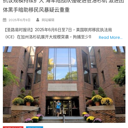
抗议规模持续扩大 海军陆战队强硬进驻洛杉矶 激进团
体黑手暗助移民风暴疑云重重
Author
Posted
2025年6月9日
网站编辑
on
【圣路易时报讯】2025年6月6日至7日，美国联邦移民执法局
（ICE）在加州洛杉矶展开大规模突袭，拘捕至少11
Read More…