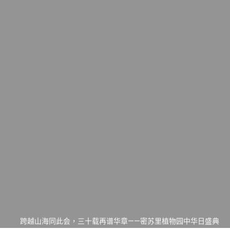
一晃三十年，初夏又相逢。中华日，等你来赴约 —— 密苏里植物
园“中华日三十周年特别报道（五）
筝声与琴韵交汇：刘励(Li Statler)与钢琴家Darek演绎一场古筝
与钢琴的精彩对话
跨越山海同此会，三十载再谱华章——密苏里植物园中华日盛典