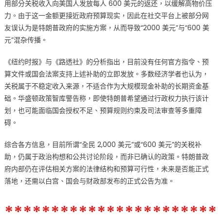
用部分关税收入向美国人发放每人 600 美元的返还，以缓解高物价压
力。由于这一金额更接近政府预算现实，因此在社交平台上被部分网
友误认为是特朗普政府的实施方案，从而导致“2000 美元”与“600 美
元”混杂传播。
《纽约时报》与《路透社》的分析指出，目前没有任何官方指令、预
算文件或国会法案支持上述补助的立即发放。多数经济学者也认为，
关税属于不稳定收入来源，不适合作为大规模现金补助的长期资金基
础。华盛顿政策智库警告称，即使特朗普希望通过行政权力执行该计
划，也可能面临国会授权不足、预算规则约束及司法审查等多重障
碍。
综合各方信息，目前所谓“全民 2,000 美元”或“600 美元”的关税补
助，仍属于政治构想和公共讨论阶段，而非已确认的政策。特朗普政
府内部仍在评估相关方案的法律结构和预算可行性，未来是否能正式
落地，还需以白宫、国会与财政部发布的正式公告为准。
***********************