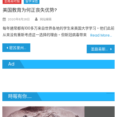
圣路易时报
留学深造
美国教育为何正丧失优势?
Author
Posted
2020年8月28日
网站编辑
on
每年通常都有100多万来自世界各地的学生来美国大学学习。他们此前
从来没有重新考虑这一选择的理由。但新冠病毒带来
Read More…
文
密苏里州推进扣押中国政府资产程序 寻求执行240亿美元疫情判决
圣路易斯兰伯特国际机场深夜惊魂！持刀男子拒捕遭警开枪击毙
章
Ad
導
覽
時報有你......