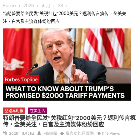
圆满举行
Home
2026
4 月
28
圣路易龙舟俱乐部5月16日龙舟体验日 邀请各界亲身体验划行乐
特朗普要给全民发“关税红包”2000美元？返利传言疯传，全美关
趣 + 水上竞速魅力
注，白宫及主流媒体纷纷回应
三十二载跨越时空的相逢
执掌密苏里植物园近四十年 致力推动全球植物多样性研究与中美
合作 Peter Raven 博士逝世 享年89岁
一晃三十年，初夏又相逢。中华日，等你来赴约 —— 密苏里植物
园“中华日三十周年特别报道（五）
筝声与琴韵交汇：刘励(Li Statler)与钢琴家Darek演绎一场古筝
与钢琴的精彩对话
圣路易时报
在美生活
特朗普要给全民发“关税红包”2000美元？返利传言疯
传，全美关注，白宫及主流媒体纷纷回应
Posted
Author
在
留言功能已關閉
2025年11月21日
网站编辑
1145 Views
on
〈特