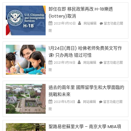
限
法
卸任在即 移民政策再改 H-1B樂透
後
讓
(lottery)取消
現
錢
在
說
在
2021年1月10日
网站编辑
留言功能已關
開
話
〈卸
閉
始
申
任
對
請
在
OPT
H-
即
1月24日(周日) 哈佛老师免费英文写作
開
1B
移
课! 只办两场 错过可惜
刀〉
簽
民
中
證
政
在
2021年1月19日
网站编辑
留言功能已關
高
策
〈1
閉
薪
再
月
者
改
24
先
H-
日
過去的兩年里 國際留學生和大學面臨的
得〉
1B
(周
挑戰和未來
中
樂
日)
透
哈
在
2021年5月3日
网站编辑
留言功能已關
(lottery)
佛
〈過
閉
取
老
去
消〉
师
的
中
免
兩
聖路易密蘇里大學 – 南京大學 MBA項
费
年