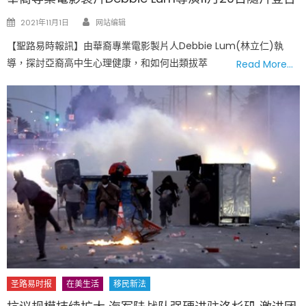
Author
Posted
2021年11月1日
网站编辑
on
【聖路易時報訊】由華裔專業電影製片人Debbie Lum(林立仁)執
導，探討亞裔高中生心理健康，和如何出類拔萃
Read More…
圣路易时报
在美生活
移民新法