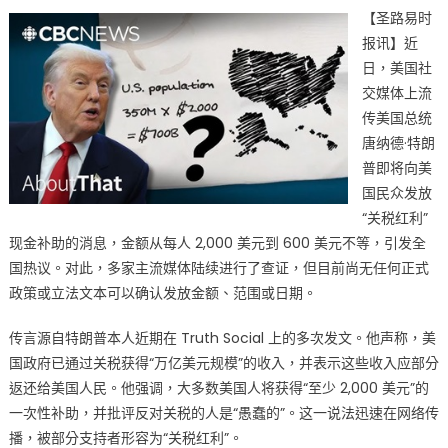
【圣路易时
朗
报讯】近
普
日，美国社
要
给
交媒体上流
全
传美国总统
民
唐纳德·特朗
发
普即将向美
“关
国民众发放
税
“关税红利”
红
现金补助的消息，金额从每人 2,000 美元到 600 美元不等，引发全
包”
国热议。对此，多家主流媒体陆续进行了查证，但目前尚无任何正式
2000
政策或立法文本可以确认发放金额、范围或日期。
美
元？
传言源自特朗普本人近期在 Truth Social 上的多次发文。他声称，美
返
国政府已通过关税获得“万亿美元规模”的收入，并表示这些收入应部分
利
返还给美国人民。他强调，大多数美国人将获得“至少 2,000 美元”的
传
一次性补助，并批评反对关税的人是“愚蠢的”。这一说法迅速在网络传
言
疯
播，被部分支持者形容为“关税红利”。