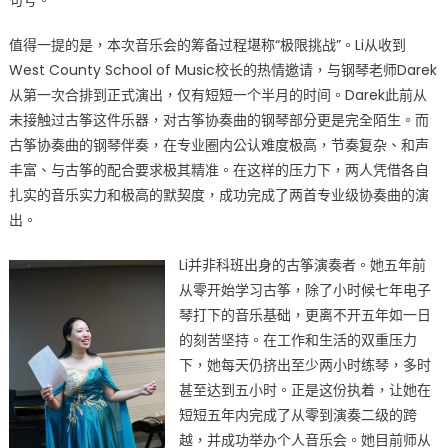
值得一提的是，本次音乐会的筹备过程堪称“极限挑战”。Li从收到
West County School of Music校长的热情邀请，与钢琴老师Darek
从第一次合排到正式演出，仅有短短一个半月的时间。Darek此前从
未接触过古筝这件乐器，对古筝协奏曲的钢琴部分更是完全陌生。而
古筝协奏曲的钢琴伴奏，在专业圈内公认难度极高，节奏复杂、和声
丰富、与古筝的配合要求极其精准。在这样的压力下，两人凭借各自
扎实的音乐实力和极高的默契度，成功完成了两首专业级协奏曲的演
出。
Li并非科班出身的古筝演奏者。她五年前
从零开始学习古筝，除了小时候七年电子
琴打下的音乐基础，更离不开五年如一日
的刻苦坚持。在工作和生活的双重压力
下，她每天仍挤出至少两小时练琴，多时
甚至达到五小时。正是这份执着，让她在
短短五年内完成了从零到演奏二级的跨
越，并成功举办个人音乐会。她目前师从