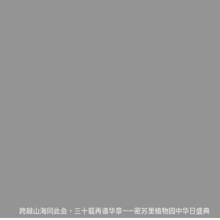
一晃三十年，初夏又相逢。中华日，等你来赴约 —— 密苏里植物
园“中华日三十周年特别报道（五）
筝声与琴韵交汇：刘励(Li Statler)与钢琴家Darek演绎一场古筝
与钢琴的精彩对话
跨越山海同此会，三十载再谱华章——密苏里植物园中华日盛典