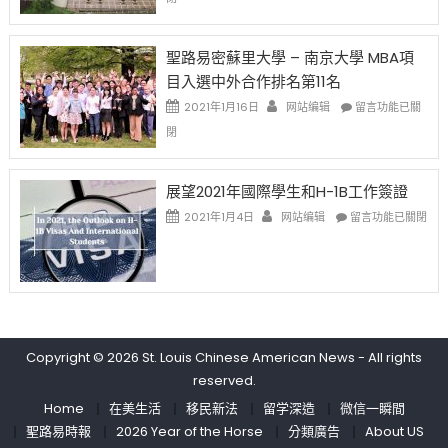
取
老
去
消〉
师
的
中
免
兩
聖路易密蘇里大學 – 南京大學 MBA項
费
年
目入選中外合作排名第11名
英
里
文
國
在
2021年1月16日
网站编辑
留言功能已關
写
際
〈聖
閉
作
留
路
课!
學
易
只
生
密
展望2021年國際學生和H-1B工作簽證
办
和
蘇
在
两
大
里
2021年1月4日
网站编辑
留言功能已關閉
〈展
场
學
大
望
错
面
學
2021
过
臨
–
年
可
的
南
國
惜〉
挑
京
際
中
戰
大
學
和
學
Copyright © 2026
St. Louis Chinese American News
- All rights
生
未
MBA
reserved.
和
來〉
項
H-
中
目
Home
在美生活
移民新法
留学深造
微信一瞬間
1B
入
聖路易時報
2026 Year of the Horse
分類廣告
About US
工
選