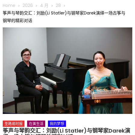
圆满举行
Home
2026
4 月
28
圣路易龙舟俱乐部5月16日龙舟体验日 邀请各界亲身体验划行乐
筝声与琴韵交汇：刘励(Li Statler)与钢琴家Darek演绎一场古筝与
趣 + 水上竞速魅力
钢琴的精彩对话
三十二载跨越时空的相逢
执掌密苏里植物园近四十年 致力推动全球植物多样性研究与中美
合作 Peter Raven 博士逝世 享年89岁
一晃三十年，初夏又相逢。中华日，等你来赴约 —— 密苏里植物
园“中华日三十周年特别报道（五）
筝声与琴韵交汇：刘励(Li Statler)与钢琴家Darek演绎一场古筝
与钢琴的精彩对话
圣路易时报
在美生活
我的梦想
筝声与琴韵交汇：刘励(Li Statler)与钢琴家Darek演