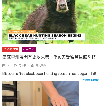
圣路易时报
在美生活
密蘇里州展開有史以來第一季10天受監管獵熊季節
Author
Posted
2021年10月18日
网站编辑
on
Missouri’s first black bear hunting season has begun 【聖
Read More…