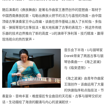
一
随后演奏的《彝族舞曲》是著名作曲家王惠然创作的琵琶曲，取材于
场
中国西南彝族民歌，勾勒出彝族火把节的活力与喜悦的场面。由中国
古
顶级古筝演奏家王中山改编，该曲在原作基础上融入了长轮指、多指
筝
与
摇、弹摇等现代古筝技法，极大地拓展了古筝的表现力，将这件传统
钢
乐器的技术边界推向了新的高度。Li的演绎干净利落，技巧精准，赢得
琴
现场观众的热烈掌声。
的
精
音乐会下半场，Li与钢琴家
彩
Darek带来了两首古筝与钢
对
琴协奏曲——《海之波澜》
话〉
与《临安遗恨》。
中
《海之波澜》由青年作曲家
王瑞创作。该曲运用了大量
的快速指序和点指技法，节
奏复杂、音响丰富，难度接近专业曲目的天花板。古筝与钢琴交织对
话，生动描绘了海浪的翻涌与内心的波澜起伏。