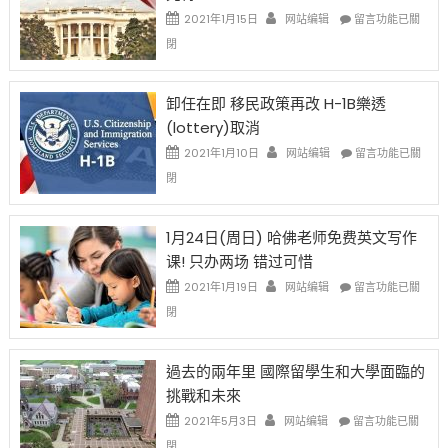
資
在
2021年1月15日
网站编辑
留言功能已關
比
〈移
閉
例
民
設
新
限
法
卸任在即 移民政策再改 H-1B樂透
後
讓
(lottery)取消
現
錢
在
說
在
2021年1月10日
网站编辑
留言功能已關
開
話
〈卸
閉
始
申
任
對
請
在
OPT
H-
即
1月24日(周日) 哈佛老师免费英文写作
開
1B
移
课! 只办两场 错过可惜
刀〉
簽
民
中
證
政
在
2021年1月19日
网站编辑
留言功能已關
高
策
〈1
閉
薪
再
月
者
改
24
先
H-
日
過去的兩年里 國際留學生和大學面臨的
得〉
1B
(周
挑戰和未來
中
樂
日)
透
哈
在
2021年5月3日
网站编辑
留言功能已關
(lottery)
佛
〈過
閉