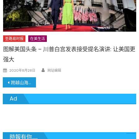
圣路易时报
在美生活
图解美国头条 – 川普白宫发表接受提名演讲: 让美国更
强大
Author
Posted
2020年8月28日
网站编辑
on
文
跨越山海同此会，三十载再谱华章——密苏里植物园中华日盛典圆满举行
章
Ad
導
覽
時報有你......