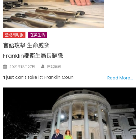
圣路易时报
在美生活
言語攻擊 生命威脅
Franklin郡衛生局長辭職
Author
Posted
2021年12月27日
网站编辑
on
‘I just can’t take it’: Franklin Coun
Read More…