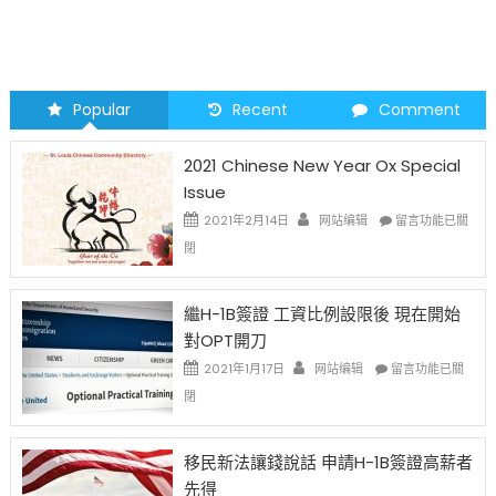
Popular
Recent
Comment
2021 Chinese New Year Ox Special
Issue
在
2021年2月14日
网站编辑
留言功能已關
〈2021
閉
Chinese
New
Year
繼H-1B簽證 工資比例設限後 現在開始
Ox
對OPT開刀
Special
Issue〉
在
2021年1月17日
网站编辑
留言功能已關
中
〈繼
閉
H-
1B
簽
移民新法讓錢說話 申請H-1B簽證高薪者
證
先得
工