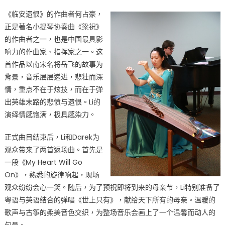
《临安遗恨》的作曲者何占豪，
正是著名小提琴协奏曲《梁祝》
的作曲者之一，也是中国最具影
响力的作曲家、指挥家之一。这
首作品以南宋名将岳飞的故事为
背景，音乐层层递进，悲壮而深
情，重点不在于炫技，而在于弹
出英雄末路的悲愤与遗恨。Li的
演绎情感饱满，极具感染力。
正式曲目结束后，Li和Darek为
观众带来了两首返场曲。首先是
一段《My Heart Will Go
On》，熟悉的旋律响起，现场
观众纷纷会心一笑。随后，为了预祝即将到来的母亲节，Li特别准备了
粤语与英语结合的弹唱《世上只有》，献给天下所有的母亲。温暖的
歌声与古筝的柔美音色交织，为整场音乐会画上了一个温馨而动人的
句号。