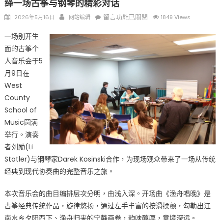
绎一场古筝与钢琴的精彩对话
Posted
Author
在
留言功能已關閉
2026年5月16日
网站编辑
1849 Views
on
〈筝
一场别开生
声
面的古筝个
与
人音乐会于5
琴
韵
月9日在
交
West
汇：
County
刘
School of
励
Music圆满
(Li
举行。演奏
Statler)
者刘励(Li
与
Statler)与钢琴家Darek Kosinski合作，为现场观众带来了一场从传统
钢
经典到现代协奏曲的完整音乐之旅。
琴
家
本次音乐会的曲目编排层次分明，由浅入深。开场曲《渔舟唱晚》是
Darek
古筝经典传统作品，旋律悠扬，通过左手丰富的按滑揉颤，勾勒出江
演
南水乡夕阳西下、渔舟归来的宁静画卷，韵味醇厚，意境深远。
绎