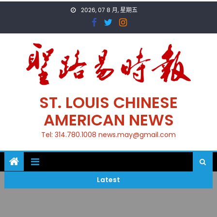
Skip
2026, 07 8 月, 星期五
to
content
ST. LOUIS CHINESE
AMERICAN NEWS
Tel: 314.780.1008 news.may@gmail.com
Latest