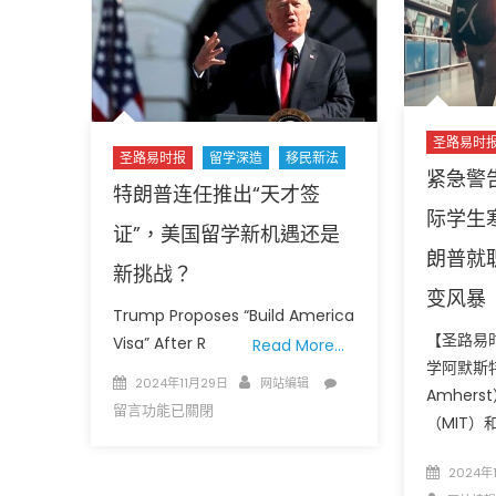
命
运
国
际
学
生
圣路易时
圣路易时报
留学深造
移民新法
工
紧急警
作
特朗普连任推出“天才签
签
际学生
证”，美国留学新机遇还是
证
朗普就
危
新挑战？
机
变风暴
迫
Trump Proposes “Build America
在
【圣路易
Visa” After R
Read More…
眉
学阿默斯特
Posted
Author
在
2024年11月29日
网站编辑
睫
Amher
on
〈特
留言功能已關閉
Is
（MIT）
朗
OPT
普
safe
Posted
2024年
连
under
on