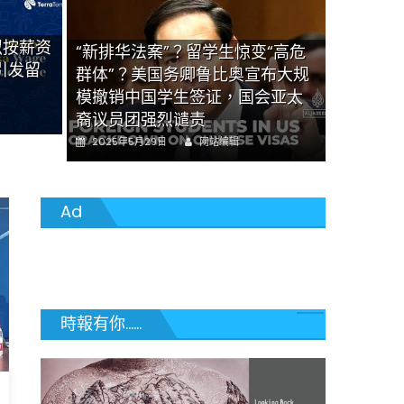
人就业”
拟按薪资
“新排华法案”？留学生惊变“高危
在
留言功能已關閉
引发留
〈特
群体”？美国务卿鲁比奥宣布大规
朗
模撤销中国学生签证，国会亚太
普
裔议员团强烈谴责
出
狠
Author
Posted
2025年5月29日
网站编辑
招！
on
H-
1B
海
Ad
外
新
签
证
附
加
時報有你......
费
飙
至
10
万