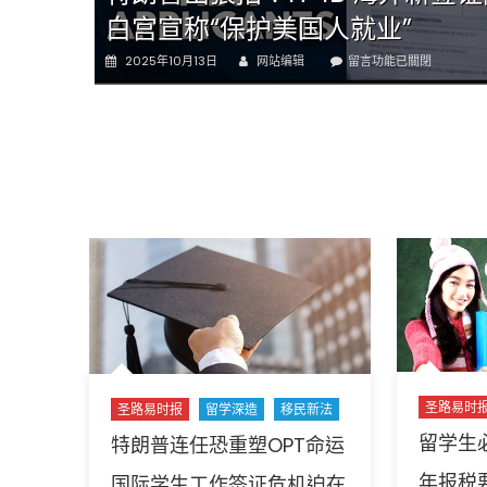
白宫宣称“保护美国人就业”
Author
Posted
在
2025年10月13日
网站编辑
留言功能已關閉
on
〈特
朗
普
出
狠
招！
H-
1B
海
外
新
签
证
附
加
费
圣路易时
圣路易时报
留学深造
移民新法
飙
至
留学生
特朗普连任恐重塑OPT命运
10
万
年报税
国际学生工作签证危机迫在