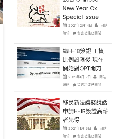
4
New Year Ox
Special Issue
2021年2月14日
网站
在
编辑
留言功能已關閉
〈2021
Chinese
New
繼H-1B簽證 工資
Year
比例設限後 現在
Ox
開始對OPT開刀
Special
Issue〉
2021年1月17日
网站
中
在
编辑
留言功能已關閉
〈繼
H-
1B
移民新法讓錢說話
簽
申請H-1B簽證高薪
證
者先得
工
資
2021年1月15日
网站
比
在
编辑
例
留言功能已關閉