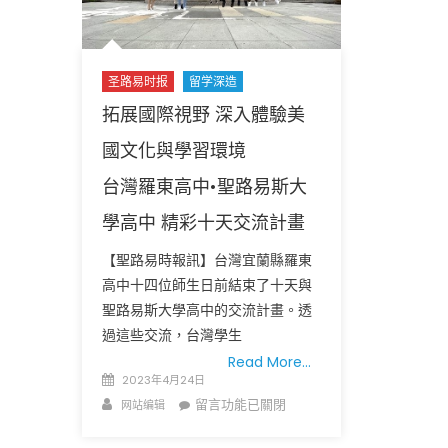
临
失
业
的
圣路易时报
留学深造
H-
拓展國際視野 深入體驗美
1B
签
國文化與學習環境
证
台灣羅東高中•聖路易斯大
持
有
學高中 精彩十天交流計畫
者
推
【聖路易時報訊】台灣宜蘭縣羅東
出
高中十四位師生日前結束了十天與
新
聖路易斯大學高中的交流計畫。透
指
過這些交流，台灣學生
南
Read More…
H-
Posted
2023年4月24日
1B
on
Author
在
留言功能已關閉
网站编辑
Visa:
〈拓
US