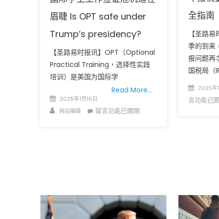
美
元
全指南
眉睫 Is OPT safe under
白
宫
Trump’s presidency?
【圣路易
宣
季的到来
称
【圣路易时报讯】OPT（Optional
报问题再
“保
Practical Training，选择性实践
护
国税局（I
培训）是美国为国际学
美
Posted
国
2025年
Read More…
圣路易时报
圣路易时报
人
Posted
on
2025年1月16日
言功能已
免费健康检查 无需预约
就
on
Author
在
留言功能已關閉
网站编辑
条件者使用 欢迎参加索取
易时报广告
业”〉
〈特
中
9点至中午 Grace UM C
Peter Lu Team 卢长志
朗
普
连
任
恐
重
塑
OPT