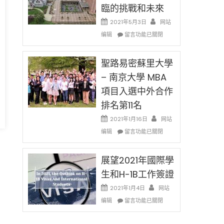
取
臨的挑戰和未來
日)
消〉
哈
2021年5月3日
网站
中
佛
在
编辑
老
留言功能已關閉
〈過
师
去
免
的
聖路易密蘇里大學
费
兩
英
– 南京大學 MBA
年
文
項目入選中外合作
里
写
國
作
排名第11名
際
课!
留
2021年1月16日
网站
只
學
在
办
编辑
留言功能已關閉
生
〈聖
两
！
和
路
场
大
易
展望2021年國際學
错
學
s
密
过
生和H-1B工作簽證
面
蘇
可
w
臨
里
惜〉
2021年1月4日
网站
ord
的
大
中
在
编辑
留言功能已關閉
h
挑
學
〈展
戰
–
望
和
南