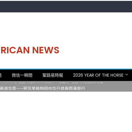
MERICAN NEWS
。中华日，等你来赴约 —— 密苏里植物园“中华日三十周年特别报道（五
造
微信一瞬間
聖路易時報
2026 YEAR OF THE HORSE
 Statler)与钢琴家Darek演绎一场古筝与钢琴的精彩对话
再谱华章——密苏里植物园中华日盛典圆满举行
日龙舟体验日 邀请各界亲身体验划行乐趣 + 水上竞速魅力
致力推动全球植物多样性研究与中美合作 Peter Raven 博士逝世 享年
。中华日，等你来赴约 —— 密苏里植物园“中华日三十周年特别报道（五
 Statler)与钢琴家Darek演绎一场古筝与钢琴的精彩对话