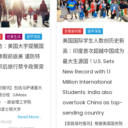
税
202
要
年
点
中
及
国
密
学
圣路易时报
留学深造
苏
术
报
在美生活
留学深造
美国国际学生人数创历史新
里
之
告：美国大学提醒国
州
旅：
高：印度首次超越中国成为
实
深
寒假前返美 谨防特
最大生源国！U.S. Sets
操
化
职后旅行禁令政策突
全
中
New Record with 1.1
指
美
南〉
Million International
高
中
时报讯】包括马萨诸塞大
校
Students. India also
合
分校（UMass
作，
overtook China as top-
st）、麻省理工学院
推
和波士顿大学
sending country
动
Read More…
供
11月24日
【圣路易时报讯】根据美国国务院
应