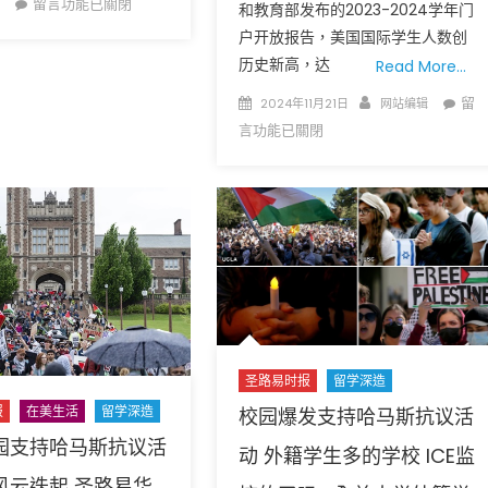
在
留言功能已關閉
和教育部发布的2023-2024学年门
链
〈紧
户开放报告，美国国际学生人数创
领
急
历史新高，达
Read More…
域
警
创
Posted
Author
在
告：
留
2024年11月21日
网站编辑
新
on
〈
美
言功能已關閉
Dr.
国
国
Hai
国
大
Li’s
际
学
Chi
学
提
Trip
生
醒
in
人
国
Su
数
际
20
创
学
中
历
生
史
寒
圣路易时报
留学深造
新
假
报
在美生活
留学深造
校园爆发支持哈马斯抗议活
高
前
园支持哈马斯抗议活
印
动 外籍学生多的学校 ICE监
返
度
美
风云迭起 圣路易华