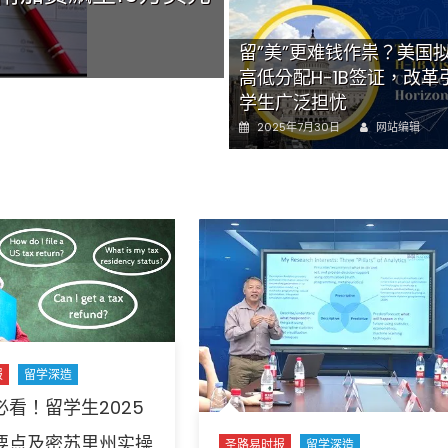
白宫宣称“保护美国
留”美”更难钱作祟？美国
Author
Posted
2025年10月13日
网站编辑
on
高低分配H-1B签证，改革
学生广泛担忧
Author
Posted
2025年7月30日
网站编辑
on
报
留学深造
必看！留学生2025
要点及密苏里州实操
圣路易时报
留学深造