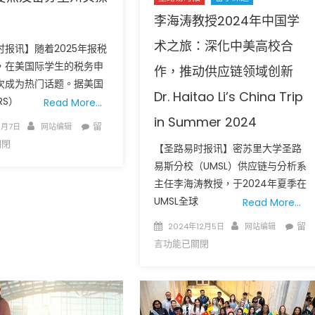
李海涛教授2024年中国学
术之旅：深化中美高校合
时报讯】随着2025年报税
，在美国际学生的税务申
作，推动供应链领域创新
次成为热门话题。据美国
Dr. Haitao Li’s China Trip
RS）
Read More…
in Summer 2024
Author
在
留
1月7日
网站编辑
广告
圣路易时报
圣路易时报广告
〈留
關閉
【圣路易时报讯】密苏里大学圣路
 免费赠送血压计供符合
了解您的数字! 3月21日星期六 上午9点至
学
! 4月18日星期六 上午
Grace UM Church 免费健康检查
易斯分校（UMSL）供应链与分析系
生
hurch
主任李海涛教授，于2024年夏季在
必
UMSL全球
Read More…
看！
留
Posted
Author
在
留
2024年12月5日
网站编辑
学
on
〈李
言功能已關閉
生
海
2025
涛
年
教
报
授