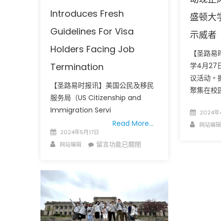
Introduces Fresh
盛顿大
Guidelines For Visa
示威者
Holders Facing Job
【圣路易
学4月2
Termination
议活动。
【圣路易时报讯】美国公民及移民
聚集在校
服务局（US Citizenship and
Immigration Servi
Posted
2024年
on
Read More…
Author
网站编辑
Posted
2024年5月17日
on
Author
在
留言功能已關閉
网站编辑
〈美
国
政
府
为
面