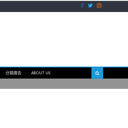
）
分類廣告
ABOUT US
89岁
）