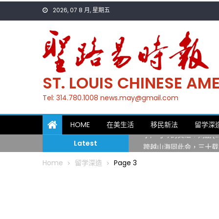
Skip
2026, 07 8 月, 星期五
to
content
ST. LOUIS CHINESE A
Tel: 314.780.1008 news.may@gmail.com
一晃三十年，初夏又相逢
HOME
在美生活
移民新法
留学深
筝声与琴韵交汇：刘励(Li
跨越山海同此会，三十载
Latest
圣路易龙舟俱乐部5月16
Home
留学深造
Page 3
三十二载跨越时空的相逢
执掌密苏里植物园近四十年 
一晃三十年，初夏又相逢
筝声与琴韵交汇：刘励(Li