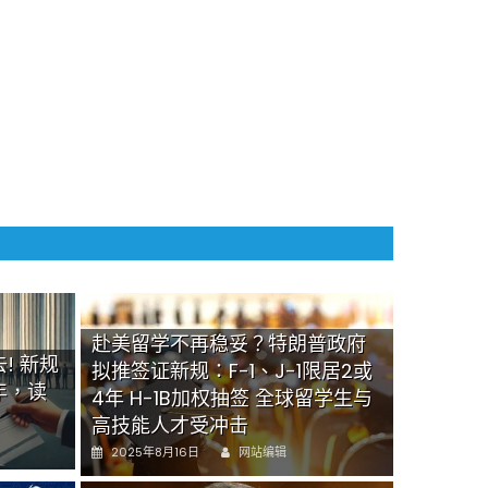
赴美留学不再稳妥？特朗普政府
! 新规
拟推签证新规：F-1、J-1限居2或
年，读
4年 H-1B加权抽签 全球留学生与
高技能人才受冲击
Author
Posted
2025年8月16日
网站编辑
on
B 海外新签证附加费飙至10万美元