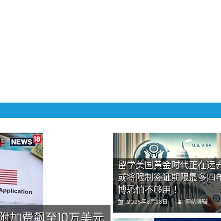
留学美国黄金时代正在远去
或将限制签证期限最多四
博恐怕不够用！
Author
Posted
2025年8月28日
网站编辑
on
证附加费飙至10万美元
特朗普出狠招！H-1