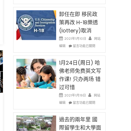
〈移
設
民
限
新
卸任在即 移民政
後
法
現
策再改 H-1B樂透
讓
在
(lottery)取消
錢
開
美
說
始
2021年1月10日
网站
話
對
在
编辑
申
留言功能已關閉
tao
OPT
〈卸
請
開
任
H-
刀〉
na
在
1月24日(周日) 哈
1B
中
即
簽
佛老师免费英文写
移
證
作课! 只办两场 错
民
高
mmer
政
薪
过可惜
24〉
策
者
再
2021年1月19日
网站
先
改
在
得〉
编辑
留言功能已關閉
H-
〈1
中
1B
月
：
樂
24
過去的兩年里 國
透
日
際留學生和大學面
(lottery)
(周