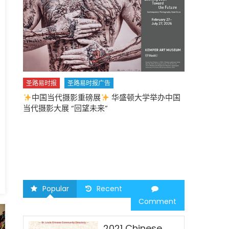
美
元
白
宫
宣
称
“保
护
美
圣路易时报
圣路易时报广告
国
中国当代摄影重磅展
华盛顿大学举办中国
圣路易时报
人
当代摄影大展 “回望未来”
中午
就
2026 马年
业”〉
中
Popular
Recent
Comment
2021 Chinese