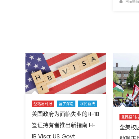
Author
网站编辑
任
Trump’s
推
presidency?〉
出
中
“天
才
签
证”，
美
国
留
学
新
机
遇
还
圣路易时报
留学深造
移民新法
是
美国政府为面临失业的H-1B
新
圣路易时
签证持有者推出新指南 H-
挑
全美校
战？〉
1B Visa: US Govt
动现正
中