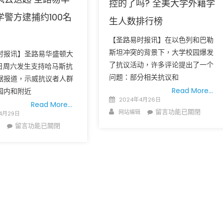
控的了吗? 全美大学外籍学
首
谨
学警方逮捕约100名
次
防
生人数排行榜
超
特
【圣路易时报讯】在以色列和巴勒
越
朗
中
斯坦冲突的背景下，大学校园爆发
普
时报讯】圣路易华盛顿大
国
就
了抗议活动，许多评论提出了一个
7日周六发生支持哈马斯抗
成
职
问题：部分相关抗议和
据报道，示威抗议者人群
为
后
Read More…
园内和附近
最
Posted
旅
2024年4月26日
Read More…
大
on
行
Author
在
留言功能已關閉
网站编辑
4月29日
生
禁
〈校
在
留言功能已關閉
源
令
园
〈全
国
政
爆
美
U.S.
策
发
校
Set
突
支
园
Ne
变
持
支
Rec
风
哈
持
wit
暴〉
马
哈
1.1
中
斯
马