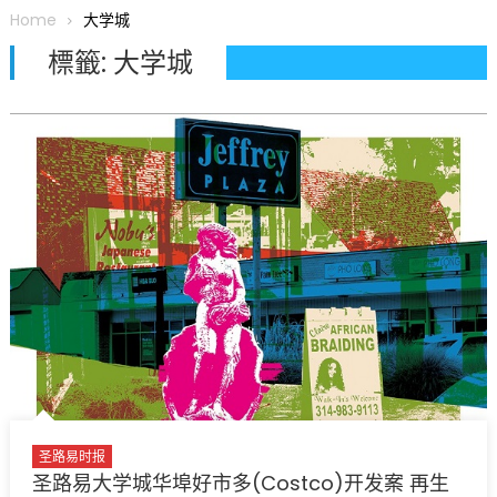
Home
大学城
圆满举行
圣路易龙舟俱乐部5月16日龙舟体验日 邀请各界亲身体验划行乐
標籤:
大学城
趣 + 水上竞速魅力
三十二载跨越时空的相逢
执掌密苏里植物园近四十年 致力推动全球植物多样性研究与中美
合作 Peter Raven 博士逝世 享年89岁
一晃三十年，初夏又相逢。中华日，等你来赴约 —— 密苏里植物
园“中华日三十周年特别报道（五）
筝声与琴韵交汇：刘励(Li Statler)与钢琴家Darek演绎一场古筝
与钢琴的精彩对话
圣路易时报
圣路易大学城华埠好市多(Costco)开发案 再生