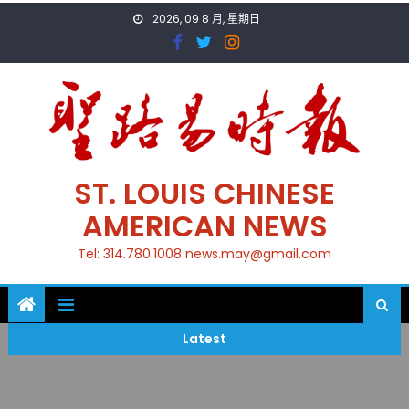
Skip
2026, 09 8 月, 星期日
to
content
ST. LOUIS CHINESE
AMERICAN NEWS
Tel: 314.780.1008 news.may@gmail.com
Latest