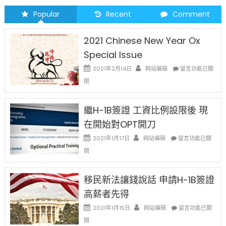
Popular
Recent
Comment
2021 Chinese New Year Ox
Special Issue
在
2021年2月14日
网站编辑
留言功能已關
〈2021
閉
Chinese
New
Year
繼H-1B簽證 工資比例設限後 現
Ox
在開始對OPT開刀
Special
Issue〉
在
2021年1月17日
网站编辑
留言功能已關
中
〈繼
閉
H-
1B
簽
移民新法讓錢說話 申請H-1B簽證
證
高薪者先得
工
資
在
2021年1月15日
网站编辑
留言功能已關
比
〈移
閉
例
民