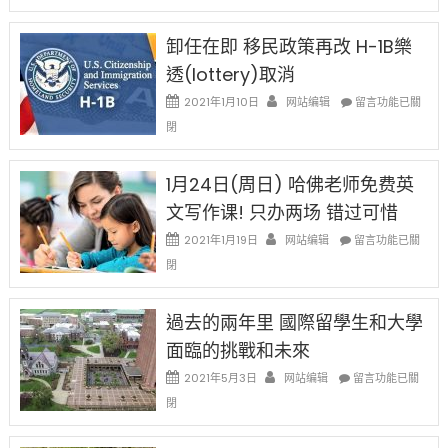
設
新
限
法
卸任在即 移民政策再改 H-1B樂
後
讓
現
透(lottery)取消
錢
在
說
在
2021年1月10日
网站编辑
留言功能已關
開
話
〈卸
始
閉
申
任
對
請
在
OPT
H-
即
1月24日(周日) 哈佛老师免费英
開
1B
移
刀〉
簽
文写作课! 只办两场 错过可惜
民
中
證
政
在
2021年1月19日
网站编辑
留言功能已關
高
策
〈1
薪
閉
再
月
者
改
24
先
H-
日
過去的兩年里 國際留學生和大學
得〉
1B
(周
中
樂
面臨的挑戰和未來
日)
透
哈
在
2021年5月3日
网站编辑
留言功能已關
(lottery)
佛
〈過
取
閉
老
去
消〉
师
的
中
免