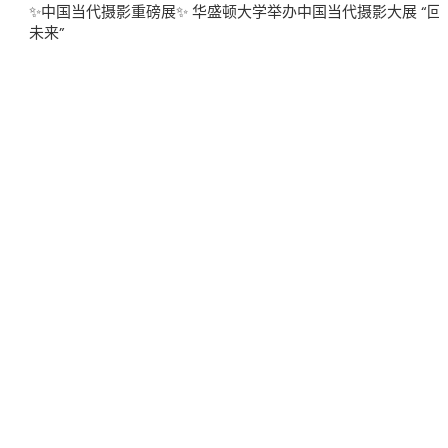
案
✨中国当代摄影重磅展✨ 华盛顿大学举办中国当代摄影大展 “回望
未来”
再
生
变
数〉
中