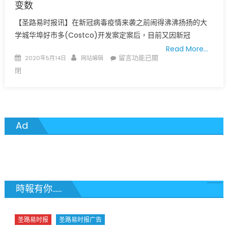
变数
【圣路易时报讯】在新冠病毒疫情来袭之前闹得沸沸扬扬的大
学城华埠好市多(Costco)开发案定案后，目前又因新冠
Read More…
Posted
Author
在
留言功能已關
2020年5月14日
网站编辑
on
〈圣
閉
路
易
大
学
Ad
城
华
埠
好
市
多
時報有你......
(Costco)
开
圣路易时报
圣路易时报广告
发