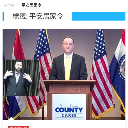
圆满举行
Home
平安居家令
圣路易龙舟俱乐部5月16日龙舟体验日 邀请各界亲身体验划行乐
標籤:
平安居家令
趣 + 水上竞速魅力
三十二载跨越时空的相逢
执掌密苏里植物园近四十年 致力推动全球植物多样性研究与中美
合作 Peter Raven 博士逝世 享年89岁
一晃三十年，初夏又相逢。中华日，等你来赴约 —— 密苏里植物
园“中华日三十周年特别报道（五）
筝声与琴韵交汇：刘励(Li Statler)与钢琴家Darek演绎一场古筝
与钢琴的精彩对话