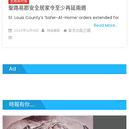
圣路易时报
聖路易郡安全居家令至少再延兩週
St. Louis County’s ‘Safer-At-Home’ orders extended for
Read More…
Posted
Author
在
留言功能已關
2020年12月14日
网站编辑
on
〈聖
閉
路
易
郡
安
Ad
全
居
家
令
至
少
時報有你......
再
延
兩