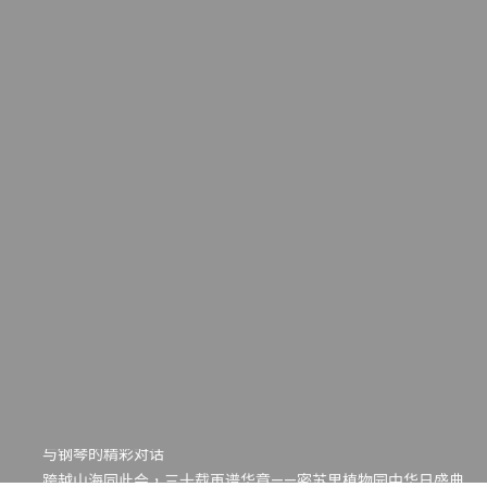
一晃三十年，初夏又相逢。中华日，等你来赴约 —— 密苏里植物
园“中华日三十周年特别报道（五）
筝声与琴韵交汇：刘励(Li Statler)与钢琴家Darek演绎一场古筝
与钢琴的精彩对话
跨越山海同此会，三十载再谱华章——密苏里植物园中华日盛典