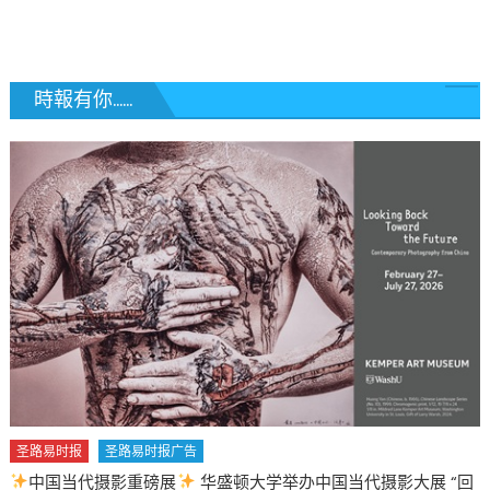
中
毕
业
生
時報有你......
张
冰
虹
(Stella
Chang)
入
选
美
国
空
军
官
校〉
中
圣路易时报
圣路易时报广告
中国当代摄影重磅展
华盛顿大学举办中国当代摄影大展 “回