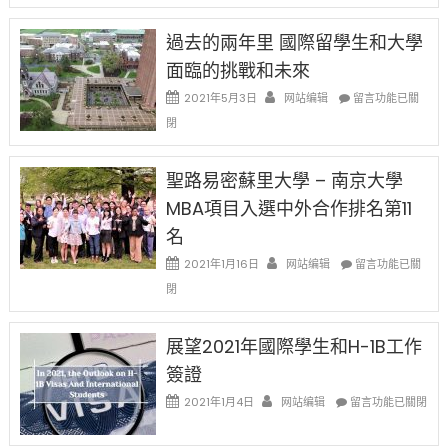
者
改
24
先
H-
日
過去的兩年里 國際留學生和大學
得〉
1B
(周
中
樂
面臨的挑戰和未來
日)
透
哈
在
2021年5月3日
网站编辑
留言功能已關
(lottery)
佛
〈過
取
閉
老
去
消〉
师
的
中
免
兩
聖路易密蘇里大學 – 南京大學
费
年
英
MBA項目入選中外合作排名第11
里
文
國
名
写
際
作
在
2021年1月16日
网站编辑
留
留言功能已關
课!
〈聖
學
閉
只
路
生
办
易
和
两
密
大
展望2021年國際學生和H-1B工作
场
蘇
學
簽證
错
里
面
过
大
在
臨
2021年1月4日
网站编辑
留言功能已關閉
可
學
〈展
的
惜〉
–
望
挑