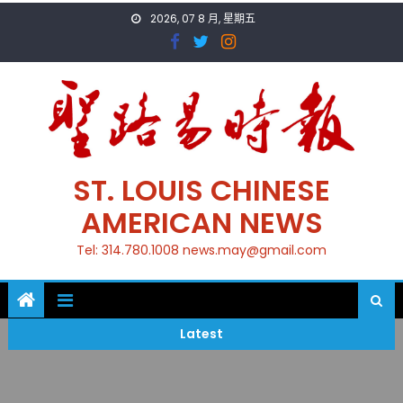
Skip
2026, 07 8 月, 星期五
to
content
ST. LOUIS CHINESE
AMERICAN NEWS
Tel: 314.780.1008 news.may@gmail.com
Latest