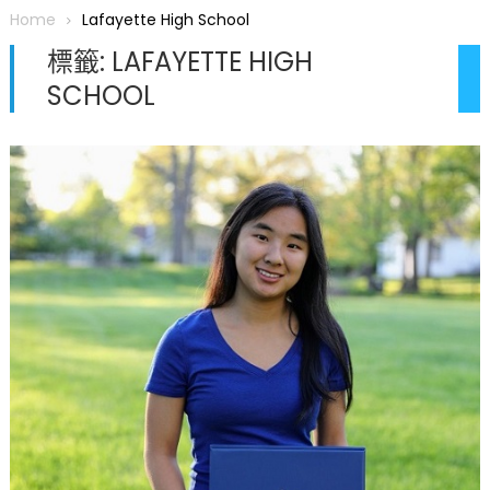
圆满举行
Home
Lafayette High School
圣路易龙舟俱乐部5月16日龙舟体验日 邀请各界亲身体验划行乐
標籤:
LAFAYETTE HIGH
趣 + 水上竞速魅力
SCHOOL
三十二载跨越时空的相逢
执掌密苏里植物园近四十年 致力推动全球植物多样性研究与中美
合作 Peter Raven 博士逝世 享年89岁
一晃三十年，初夏又相逢。中华日，等你来赴约 —— 密苏里植物
园“中华日三十周年特别报道（五）
筝声与琴韵交汇：刘励(Li Statler)与钢琴家Darek演绎一场古筝
与钢琴的精彩对话