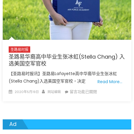
圣路易时报
圣路易华裔高中毕业生张冰虹(Stella Chang) 入
选美国空军官校
【圣路易时报讯】圣路易Lafayette高中华裔毕业生张冰虹
(Stella Chang)入选美国空军官校，决定
Read More…
Posted
Author
在
留言功能已關閉
2020年5月19日
网站编辑
on
〈圣
路
易
华
Ad
裔
高