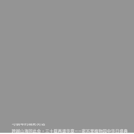
一晃三十年，初夏又相逢。中华日，等你来赴约 —— 密苏里植物
园“中华日三十周年特别报道（五）
筝声与琴韵交汇：刘励(Li Statler)与钢琴家Darek演绎一场古筝
与钢琴的精彩对话
跨越山海同此会，三十载再谱华章——密苏里植物园中华日盛典