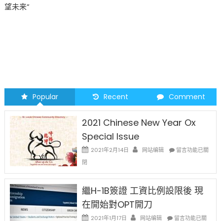
望未来”
Popular
Recent
Comment
2021 Chinese New Year Ox
Special Issue
在
2021年2月14日
网站编辑
留言功能已關
〈2021
閉
Chinese
New
Year
繼H-1B簽證 工資比例設限後 現
Ox
在開始對OPT開刀
Special
Issue〉
在
2021年1月17日
网站编辑
留言功能已關