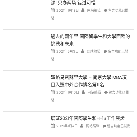
课! 只办两场 错过可惜
刀〉
簽
民
中
證
政
在
2021年1月19日
网站编辑
留言功能已關
高
策
〈1
閉
薪
再
月
者
改
24
先
H-
日
過去的兩年里 國際留學生和大學面臨的
得〉
1B
(周
挑戰和未來
中
樂
日)
透
哈
在
2021年5月3日
网站编辑
留言功能已關
(lottery)
佛
〈過
閉
取
老
去
消〉
师
的
中
免
兩
聖路易密蘇里大學 – 南京大學 MBA項
费
年
目入選中外合作排名第11名
英
里
文
國
在
2021年1月16日
网站编辑
留言功能已關
写
際
〈聖
閉
作
留
路
课!
學
易
只
生
密
展望2021年國際學生和H-1B工作簽證
办
和
蘇
在
两
大
里
2021年1月4日
网站编辑
留言功能已關閉
〈展
场
學
大
望
错
面