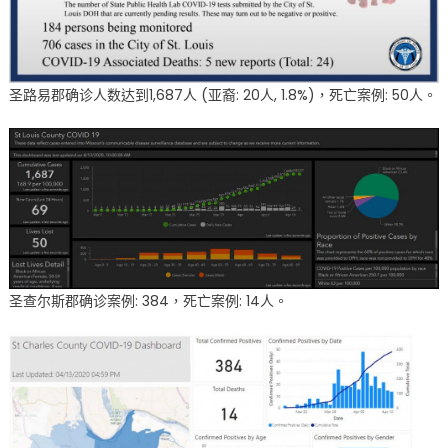
数
114
人〉
中
圣路易郡确诊人数达到1,687人 (亚裔: 20人, 1.8%)，死亡案例: 50人。
圣查尔斯郡确诊案例: 384，死亡案例: 14人。