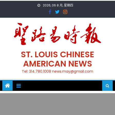
Skip
2026, 06 8 月, 星期四
to
content
ST. LOUIS CHINESE
AMERICAN NEWS
Tel: 314.780.1008 news.may@gmail.com