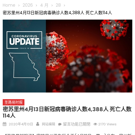
圆满举行
Home
2026
4 月
28
圣路易龙舟俱乐部5月16日龙舟体验日 邀请各界亲身体验划行乐
密苏里州4月13日新冠病毒确诊人数4,388人 死亡人数114人
趣 + 水上竞速魅力
三十二载跨越时空的相逢
执掌密苏里植物园近四十年 致力推动全球植物多样性研究与中美
合作 Peter Raven 博士逝世 享年89岁
一晃三十年，初夏又相逢。中华日，等你来赴约 —— 密苏里植物
园“中华日三十周年特别报道（五）
筝声与琴韵交汇：刘励(Li Statler)与钢琴家Darek演绎一场古筝
与钢琴的精彩对话
圣路易时报
密苏里州4月13日新冠病毒确诊人数4,388人 死亡人数
114人
Posted
Author
在
留言功能已關閉
2020年4月13日
网站编辑
2170 Views
on
〈密