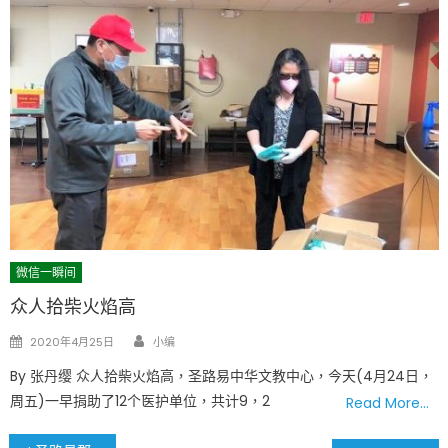
微信一瞬间
众人拾柴火焰高
Author
Posted
2020年4月25日
小编
on
By 张丹缨 众人拾柴火焰高，圣路易中华文教中心，今天(4月24日，
周五)一早捐助了12个医护单位，共计9，2
Read More…