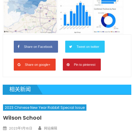
Share on Facebook
Tweet on twitter
Share on google+
Pin to pinterest
相关新闻
2023 Chinese New Year Rabbit Special Issue
Wilson School
Author
Posted
2023年1月16日
网站编辑