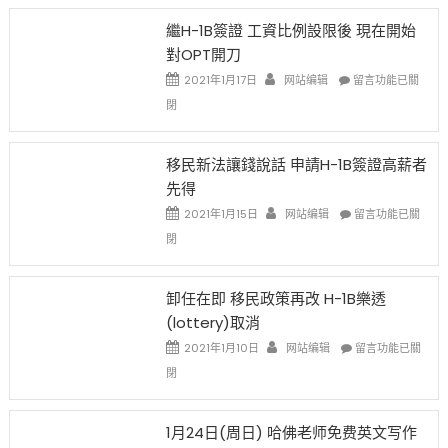
Year
繼H-1B簽證 工資比例設限後 現在開始
Ox
對OPT開刀
Special
Issue〉
在
2021年1月17日
网站编辑
留言功能已關
中
〈繼
閉
H-
1B
簽
移民新法讓錢說話 申請H-1B簽證高薪者
證
先得
工
資
在
2021年1月15日
网站编辑
留言功能已關
比
〈移
閉
例
民
設
新
限
法
卸任在即 移民政策再改 H-1B樂透
後
讓
(lottery)取消
現
錢
在
說
在
2021年1月10日
网站编辑
留言功能已關
開
話
〈卸
閉
始
申
任
對
請
在
OPT
H-
即
1月24日(周日) 哈佛老师免费英文写作
開
1B
移