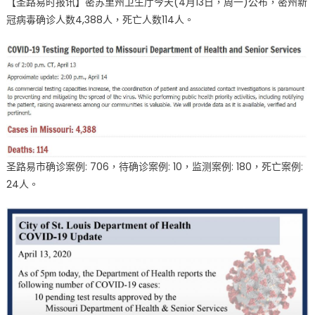
【圣路易时报讯】密苏里州卫生厅今天(4月13日，周一)公布，密州新
苏
冠病毒确诊人数4,388人，死亡人数114人。
里
州
4
月
13
日
新
冠
病
圣路易市确诊案例: 706，待确诊案例: 10，监测案例: 180，死亡案例:
毒
确
24人。
诊
人
数
4,388
人
死
亡
人