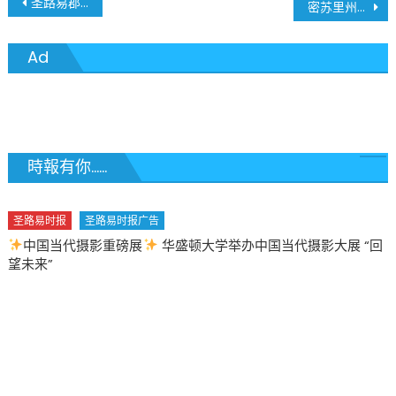
文
圣路易郡准备临时太平间 收容新冠病毒死者遗体
密苏里州4月14日新冠病毒确诊人数4,686人 死亡人数133人
章
Ad
導
覽
時報有你......
圣路易时报
圣路易时报广告
中国当代摄影重磅展
华盛顿大学举办中国当代摄影大展 “回
望未来”