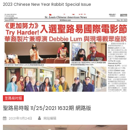
on
2023 Chinese New Year Rabbit Special Issue
圣路易时报
聖路易時報 11/25/2021 1632期 網路版
Author
Posted
2021年11月24日
网站编辑
on