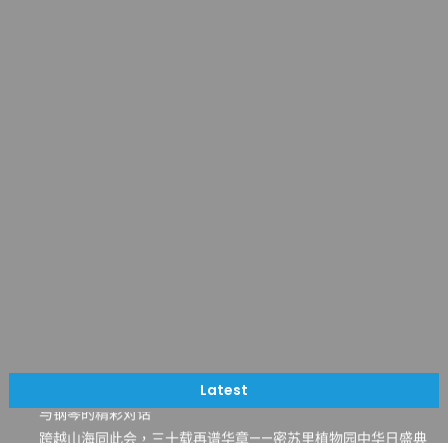
一晃三十年，初夏又相逢。中华日，等你来赴约 —— 密苏里植物
园“中华日三十周年特别报道（五）
筝声与琴韵交汇：刘励(Li Statler)与钢琴家Darek演绎一场古筝
Latest
与钢琴的精彩对话
跨越山海同此会，三十载再谱华章——密苏里植物园中华日盛典