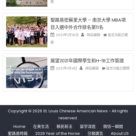
閉
取
老
去
消〉
师
的
中
免
兩
聖路易密蘇里大學 – 南京大學 MBA項
费
年
目入選中外合作排名第11名
英
里
文
國
在
2021年1月16日
网站编辑
留言功能已關
写
際
〈聖
閉
作
留
路
课!
學
易
只
生
密
展望2021年國際學生和H-1B工作簽證
办
和
蘇
在
两
大
里
2021年1月4日
网站编辑
留言功能已關閉
〈展
场
學
大
望
错
面
學
2021
过
臨
–
年
可
的
南
國
惜〉
挑
京
際
中
戰
大
學
和
學
Copyright © 2026
St. Louis Chinese American News
- All rights
生
未
MBA
reserved.
和
來〉
項
H-
中
目
Home
在美生活
移民新法
留学深造
微信一瞬間
1B
入
聖路易時報
2026 Year of the Horse
分類廣告
About US
工