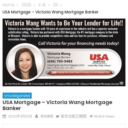
圆满举行
Home
2026
4 月
28
圣路易龙舟俱乐部5月16日龙舟体验日 邀请各界亲身体验划行乐
USA Mortgage – Victoria Wang Mortgage Banker
趣 + 水上竞速魅力
三十二载跨越时空的相逢
执掌密苏里植物园近四十年 致力推动全球植物多样性研究与中美
合作 Peter Raven 博士逝世 享年89岁
一晃三十年，初夏又相逢。中华日，等你来赴约 —— 密苏里植物
园“中华日三十周年特别报道（五）
筝声与琴韵交汇：刘励(Li Statler)与钢琴家Darek演绎一场古筝
与钢琴的精彩对话
Uncategorized
USA Mortgage – Victoria Wang Mortgage
Banker
Posted
Author
在
留言功能已關閉
2020年4月23日
网站编辑
96254 Views
on
〈USA