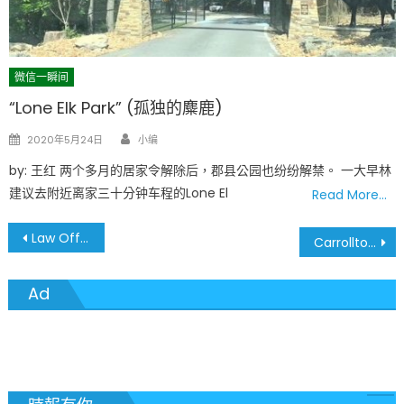
微信一瞬间
“Lone Elk Park” (孤独的麋鹿)
Author
Posted
2020年5月24日
小编
on
by: 王红 两个多月的居家令解除后，郡县公园也纷纷解禁。 一大早林
建议去附近离家三十分钟车程的Lone El
Read More…
文
Law Office of Tony Gao 高桐律师
Carrollton Bank 卡羅頓銀行
章
Ad
導
覽