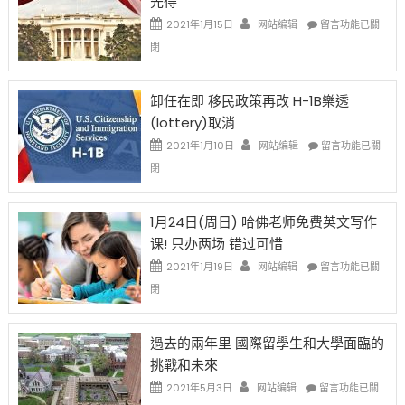
先得
工
資
在
2021年1月15日
网站编辑
留言功能已關
比
〈移
閉
例
民
設
新
限
法
卸任在即 移民政策再改 H-1B樂透
後
讓
(lottery)取消
現
錢
在
說
在
2021年1月10日
网站编辑
留言功能已關
開
話
〈卸
閉
始
申
任
對
請
在
OPT
H-
即
1月24日(周日) 哈佛老师免费英文写作
開
1B
移
课! 只办两场 错过可惜
刀〉
簽
民
中
證
政
在
2021年1月19日
网站编辑
留言功能已關
高
策
〈1
閉
薪
再
月
者
改
24
先
H-
日
過去的兩年里 國際留學生和大學面臨的
得〉
1B
(周
挑戰和未來
中
樂
日)
透
哈
在
2021年5月3日
网站编辑
留言功能已關
(lottery)
佛
〈過