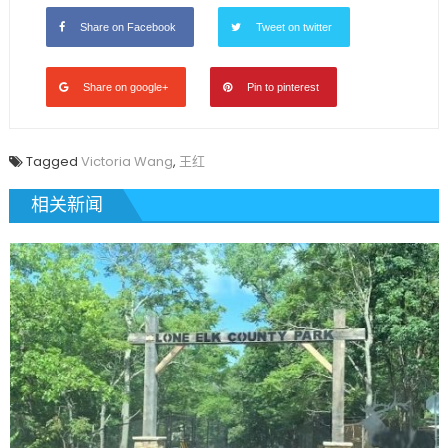
Mortgage
–
Share on Facebook
Tweet on twitter
Victoria
Wang
Share on google+
Pin to pinterest
Mortgage
Banker〉
中
Tagged
Victoria Wang
,
王红
相关新闻