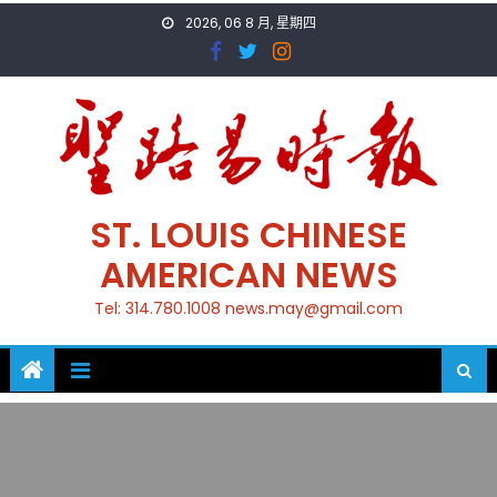
Skip
2026, 06 8 月, 星期四
to
content
ST. LOUIS CHINESE
AMERICAN NEWS
Tel: 314.780.1008 news.may@gmail.com