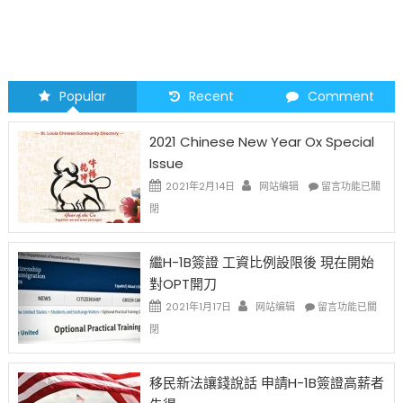
Popular
Recent
Comment
2021 Chinese New Year Ox Special
Issue
在
2021年2月14日
网站编辑
留言功能已關
〈2021
閉
Chinese
New
Year
繼H-1B簽證 工資比例設限後 現在開始
Ox
對OPT開刀
Special
Issue〉
在
2021年1月17日
网站编辑
留言功能已關
中
〈繼
閉
H-
1B
簽
移民新法讓錢說話 申請H-1B簽證高薪者
證