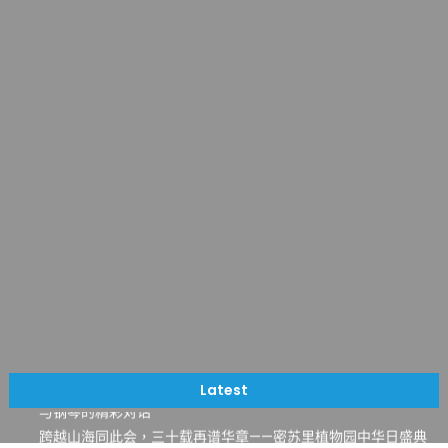
一晃三十年，初夏又相逢。中华日，等你来赴约 —— 密苏里植物
园“中华日三十周年特别报道（五）
筝声与琴韵交汇：刘励(Li Statler)与钢琴家Darek演绎一场古筝
Latest
与钢琴的精彩对话
跨越山海同此会，三十载再谱华章——密苏里植物园中华日盛典