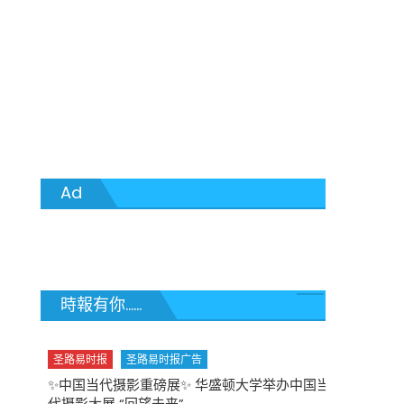
Ad
時報有你......
圣路易时报
圣路易时报广告
✨中国当代摄影重磅展✨ 华盛顿大学举办中国当
代摄影大展 “回望未来”