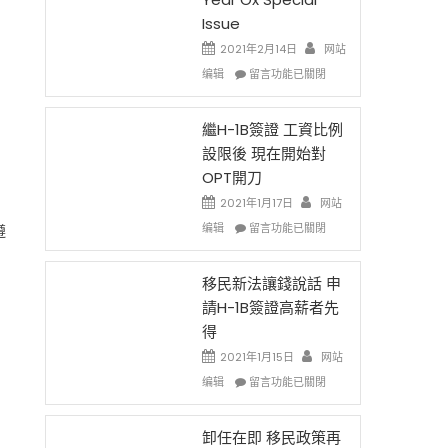
Issue
2021年2月14日
网站
在
编辑
留言功能已關閉
〈2021
Chinese
New
繼H-1B簽證 工資比例
Year
設限後 現在開始對
Ox
OPT開刀
Special
Issue〉
2021年1月17日
网站
中
在
编辑
留言功能已關閉
遵
〈繼
H-
1B
移民新法讓錢說話 申
簽
請H-1B簽證高薪者先
證
得
工
資
2021年1月15日
网站
比
在
编辑
留言功能已關閉
例
〈移
設
民
限
新
卸任在即 移民政策再