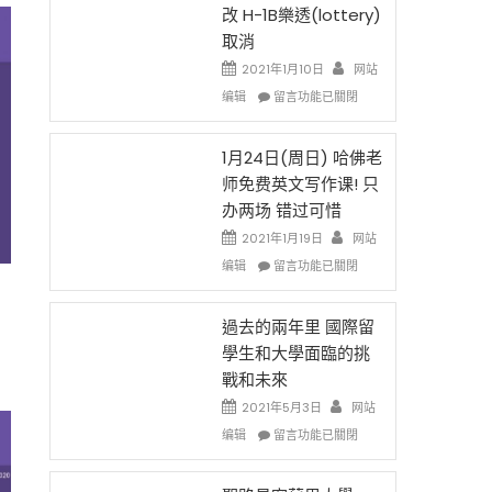
後
法
改 H-1B樂透(lottery)
現
讓
取消
在
錢
開
說
2021年1月10日
网站
始
話
在
编辑
留言功能已關閉
對
申
〈卸
OPT
請
任
開
H-
在
1月24日(周日) 哈佛老
刀〉
1B
即
师免费英文写作课! 只
中
簽
移
办两场 错过可惜
證
民
高
政
2021年1月19日
网站
薪
策
在
编辑
留言功能已關閉
者
再
〈1
先
改
月
得〉
H-
24
過去的兩年里 國際留
中
1B
日
學生和大學面臨的挑
樂
(周
戰和未來
透
日)
(lottery)
哈
2021年5月3日
网站
取
佛
在
编辑
留言功能已關閉
消〉
老
〈過
中
师
去
免