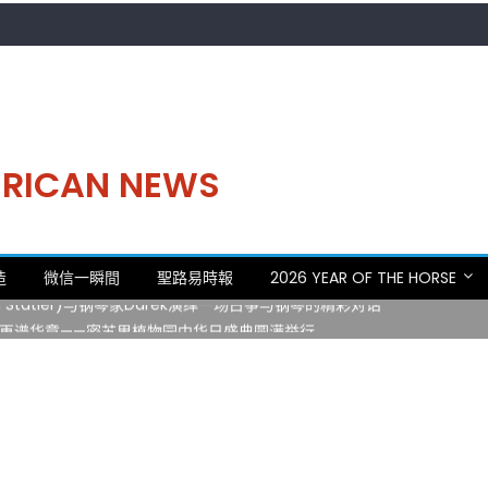
MERICAN NEWS
。中华日，等你来赴约 —— 密苏里植物园“中华日三十周年特别报道（五
造
微信一瞬間
聖路易時報
2026 YEAR OF THE HORSE
 Statler)与钢琴家Darek演绎一场古筝与钢琴的精彩对话
再谱华章——密苏里植物园中华日盛典圆满举行
日龙舟体验日 邀请各界亲身体验划行乐趣 + 水上竞速魅力
致力推动全球植物多样性研究与中美合作 Peter Raven 博士逝世 享年
。中华日，等你来赴约 —— 密苏里植物园“中华日三十周年特别报道（五
 Statler)与钢琴家Darek演绎一场古筝与钢琴的精彩对话