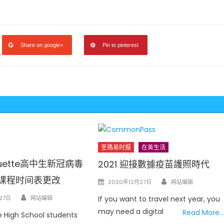
Share on google+
Pin to pinterest
圣路易时报
在美生活
quette高中生新冠病毒
2021 迎接數據疫苗護照時代
季课程时间表更改
Author
Posted
2020年12月27日
网站编辑
on
Author
If you want to travel next year, you
27日
网站编辑
may need a digital
Read More…
 High School students