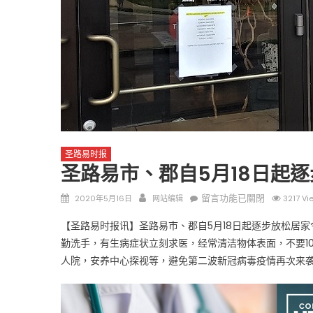
圣路易时报
圣路易时报
免费健康检查 无需预约
条件者使用 欢迎参加索取
9点至中午 Grace UM C
易时报广告
圣路易时报
圣路易市、郡自5月18日起
Peter Lu Team 卢长志
Posted
Author
在
留言功能已關閉
2020年5月16日
网站编辑
3217 Vi
on
〈圣
【圣路易时报讯】圣路易市、郡自5月18日起逐步放松居
路
勤洗手，有生病症状立刻求医，经常清洁物体表面，不要1
易
人院，安养中心探视等，避免第二波新冠病毒疫情再次来
市、
郡
自
5