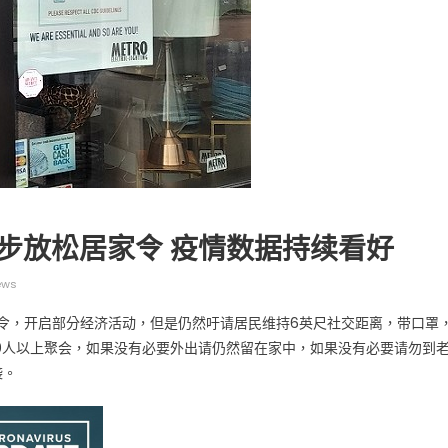
广告
圣路易时报
圣路易时报广告
 免费赠送血压计供符合
了解您的数字! 3月21日星期六 上午9点至
! 4月18日星期六 上午
Grace UM Church 免费健康检查
hurch
逐步放松居家令 疫情数据持续看好
ews
家令，开启部分经济活动，但是仍然吁请居民维持6英尺社交距离，带口罩
0人以上聚会，如果没有必要外出请仍然留在家中，如果没有必要请勿到
袭。