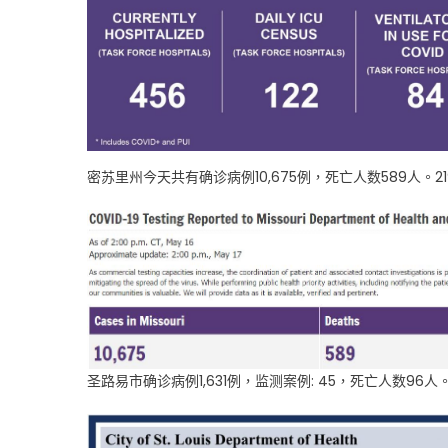
密苏里州今天共有确诊病例10,675例，死亡人数589人。
圣路易市确诊病例1,631例，监测案例: 45，死亡人数96人