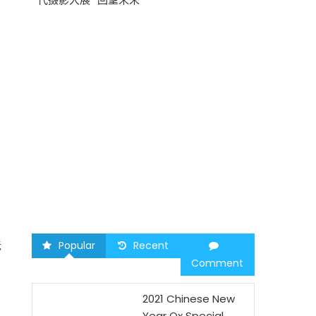
中午
圣路易时报
2026 马年
，
老
Popular
Recent
Comment
2021 Chinese New
Year Ox Special