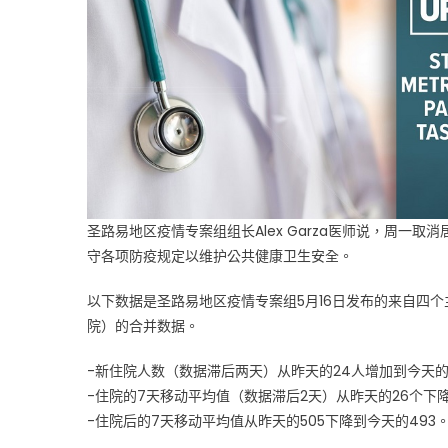
月
18
日
起
逐
步
放
松
居
家
圣路易地区疫情专案组组长Alex Garza医师说，周
令
守各项防疫规定以维护公共健康卫生安全。
疫
情
以下数据是圣路易地区疫情专案组5月16日发布的来自四个主要卫生系统（
数
院）的合并数据。
据
持
-新住院人数（数据滞后两天）从昨天的24人增加到今天的
续
-住院的7天移动平均值（数据滞后2天）从昨天的26个下降
看
-住院后的7天移动平均值从昨天的505下降到今天的493
好〉