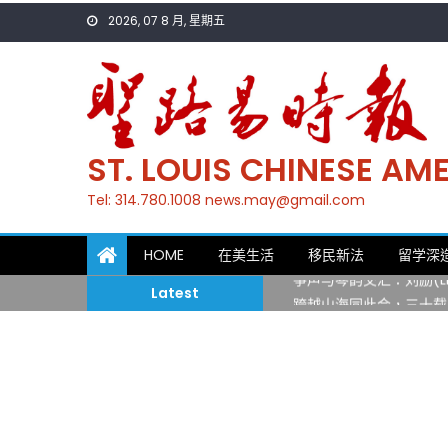
Skip
2026, 07 8 月, 星期五
to
content
ST. LOUIS CHINESE A
Tel: 314.780.1008 news.may@gmail.com
一晃三十年，初夏又相逢
HOME
在美生活
移民新法
留学深
筝声与琴韵交汇：刘励(Li
Latest
跨越山海同此会，三十载
圣路易龙舟俱乐部5月16
三十二载跨越时空的相逢
执掌密苏里植物园近四十年 
一晃三十年，初夏又相逢
筝声与琴韵交汇：刘励(Li