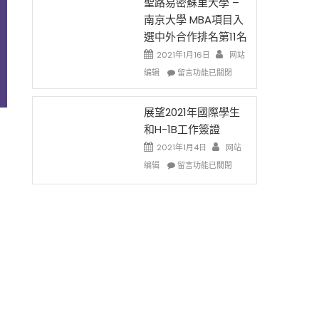
的
聖路易密蘇里大學 –
费
兩
南京大學 MBA項目入
英
年
選中外合作排名第11名
文
里
写
國
2021年1月16日
网站
作
際
在
编辑
留言功能已關閉
课!
留
〈聖
只
學
路
办
生
易
展望2021年國際學生
两
和
密
和H-1B工作簽證
场
大
蘇
2021年1月4日
错
网站
學
里
过
在
面
大
编辑
留言功能已關閉
可
〈展
臨
學
惜〉
望
的
–
中
2021
挑
南
年
戰
京
國
和
大
際
未
學
學
來〉
MBA
生
中
項
和
目
H-
入
1B
選