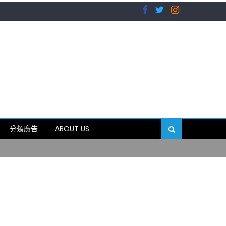
）
分類廣告
ABOUT US
89岁
）