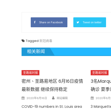
Share on Facebook
Tweet on twitter
Tagged
新冠病毒
相关新闻
圣路易时报
圣路易时报
密州、圣路易地区 6月16日疫情
3名Mar
最新数据 继续保持稳定
确诊 夏
Author
Posted
Posted
2020年6月16日
网站编辑
2020年6月
on
on
COVID-19 numbers in St. Louis area
3 Marquette