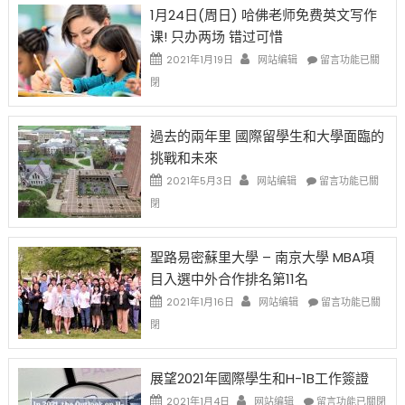
OPT
H-
即
1月24日(周日) 哈佛老师免费英文写作
開
1B
移
课! 只办两场 错过可惜
刀〉
簽
民
中
證
政
在
2021年1月19日
网站编辑
留言功能已關
高
策
〈1
閉
薪
再
月
者
改
24
先
H-
日
過去的兩年里 國際留學生和大學面臨的
得〉
1B
(周
挑戰和未來
中
樂
日)
透
哈
在
2021年5月3日
网站编辑
留言功能已關
(lottery)
佛
〈過
閉
取
老
去
消〉
师
的
中
免
兩
聖路易密蘇里大學 – 南京大學 MBA項
费
年
目入選中外合作排名第11名
英
里
文
國
在
2021年1月16日
网站编辑
留言功能已關
写
際
〈聖
閉
作
留
路
课!
學
易
只
生
密
展望2021年國際學生和H-1B工作簽證
办
和
蘇
在
两
大
里
2021年1月4日
网站编辑
留言功能已關閉