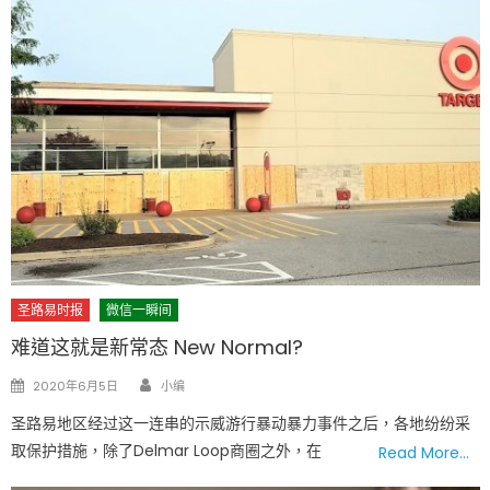
圣路易时报
微信一瞬间
难道这就是新常态 New Normal?
Author
Posted
2020年6月5日
小编
on
圣路易地区经过这一连串的示威游行暴动暴力事件之后，各地纷纷采
取保护措施，除了Delmar Loop商圈之外，在
Read More…