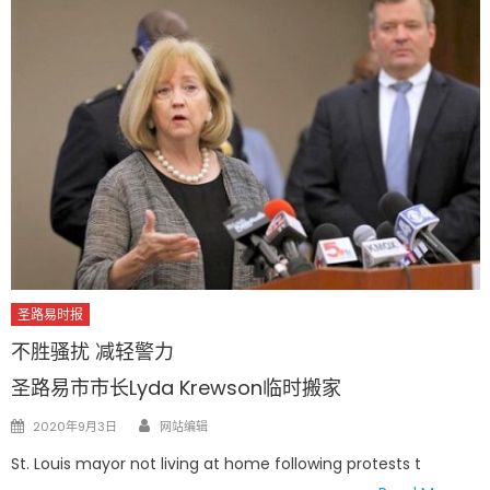
圣路易时报
不胜骚扰 减轻警力
圣路易市市长Lyda Krewson临时搬家
Author
Posted
2020年9月3日
网站编辑
on
St. Louis mayor not living at home following protests t