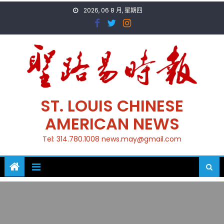
Skip
2026, 06 8 月, 星期四
to
content
ST. LOUIS CHINESE
AMERICAN NEWS
Tel: 314.780.1008 news.may@gmail.com