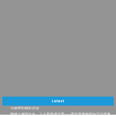
一晃三十年，初夏又相逢。中华日，等你来赴约 —— 密苏里植物
园“中华日三十周年特别报道（五）
筝声与琴韵交汇：刘励(Li Statler)与钢琴家Darek演绎一场古筝
Latest
与钢琴的精彩对话
跨越山海同此会，三十载再谱华章——密苏里植物园中华日盛典