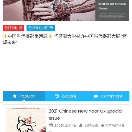
圣路易时报
圣路易时报广告
中国当代摄影重磅展
华盛顿大学举办中国当代摄影大展 “回
望未来”
Popular
Recent
Comment
2021 Chinese New Year Ox Special
Issue
在
2021年2月14日
网站编辑
留言功能已關
〈2021