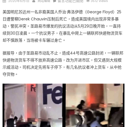
Posted
Author
在
留言功能已關閉
2020年6月1日
网站编辑
3512 Views
on
〈圣
美国明尼苏达州一名非裔美国人乔治·弗洛伊德（George Floyd）25
路
日遭警察Derek Chauvin压制后死亡，造成美国境内出现非常多暴
易
动，警民冲突。圣路易市爆发的抗议活动从5月29日晚开始，一直持
城
区
续到30日凌晨。一个抗议男子，在暴乱中爬上一辆联邦快递物流货车
动
却不慎跌落，当场被卡车辗过身亡。
乱
抗
据报导，由于圣路易市动乱不止，造成44号高速公路封闭，一辆联邦
议
快递物流货车不得不放弃高速公路，改为开进市区，但又遇到大规模
男
示威活动。司机决定先将车子停下，有几名抗议者冲上货车，从中抢
子
夺货物。
货
车
碾
死〉
中