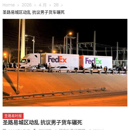
圆满举行
Home
2026
4 月
28
圣路易龙舟俱乐部5月16日龙舟体验日 邀请各界亲身体验划行乐
圣路易城区动乱 抗议男子货车碾死
趣 + 水上竞速魅力
三十二载跨越时空的相逢
执掌密苏里植物园近四十年 致力推动全球植物多样性研究与中美
合作 Peter Raven 博士逝世 享年89岁
一晃三十年，初夏又相逢。中华日，等你来赴约 —— 密苏里植物
园“中华日三十周年特别报道（五）
筝声与琴韵交汇：刘励(Li Statler)与钢琴家Darek演绎一场古筝
与钢琴的精彩对话
圣路易时报
圣路易城区动乱 抗议男子货车碾死