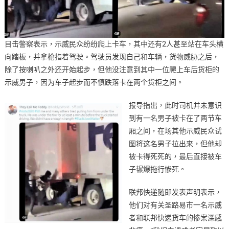
目击警察表示，示威民众纷纷爬上卡车，其中还有2人甚至站在车头横
向踏板，并拿枪指着驾驶。驾驶员发现自己和车辆，货物威胁之后，
除了按喇叭之外还开始起步，但他没注意到其中一位爬上车后货柜的
示威男子，因为车子起步而不慎跌落卡在两个货柜之间。
报导指出，此时司机并未意识
到有一名男子被卡在了两节车
厢之间，在场其他示威民众试
图将这名男子拉出来，但他却
被卡得死死的，最后直接被车
子辗爆拖行惨死。
联邦快递随即发表声明表示，
他们对有关圣路易市一名示威
者和联邦快递货车的惨案深感