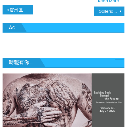
Read More…
文
密州 圣路易地区 5月31日疫情最新数据
Galleria Mall 5月31日惊魂夜
章
Ad
導
覽
時報有你......