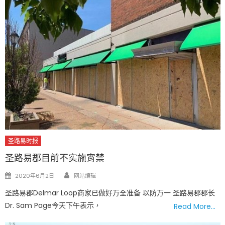
圣路易时报
圣路易郡目前不实施宵禁
Author
Posted
2020年6月2日
网站编辑
on
圣路易郡Delmar Loop商家已做好万全准备 以防万一 圣路易郡郡长
Dr. Sam Page今天下午表示，
Read More…