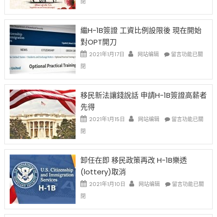
閉
Chinese
New
Year
繼H-1B簽證 工資比例設限後 現在開始
Ox
對OPT開刀
Special
Issue〉
在
2021年1月17日
网站编辑
留言功能已關
中
〈繼
閉
H-
1B
簽
移民新法讓錢說話 申請H-1B簽證高薪者
證
先得
工
資
在
2021年1月15日
网站编辑
留言功能已關
比
〈移
閉
例
民
設
新
限
法
卸任在即 移民政策再改 H-1B樂透
後
讓
(lottery)取消
現
錢
在
說
在
2021年1月10日
网站编辑
留言功能已關
開
話
〈卸
閉
始
申
任
對
請
在