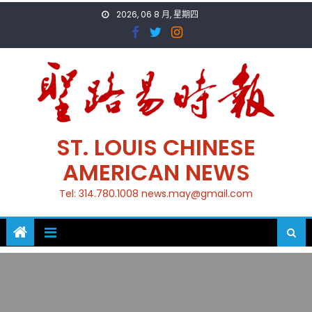
Skip
2026, 06 8 月, 星期四
to
content
ST. LOUIS CHINESE
AMERICAN NEWS
Tel: 314.780.1008 news.may@gmail.com