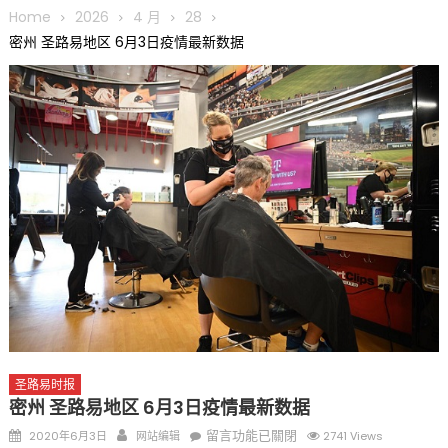
圆满举行
Home
2026
4 月
28
圣路易龙舟俱乐部5月16日龙舟体验日 邀请各界亲身体验划行乐
密州 圣路易地区 6月3日疫情最新数据
趣 + 水上竞速魅力
三十二载跨越时空的相逢
执掌密苏里植物园近四十年 致力推动全球植物多样性研究与中美
合作 Peter Raven 博士逝世 享年89岁
一晃三十年，初夏又相逢。中华日，等你来赴约 —— 密苏里植物
园“中华日三十周年特别报道（五）
筝声与琴韵交汇：刘励(Li Statler)与钢琴家Darek演绎一场古筝
与钢琴的精彩对话
圣路易时报
密州 圣路易地区 6月3日疫情最新数据
Posted
Author
在
留言功能已關閉
2020年6月3日
网站编辑
2741 Views