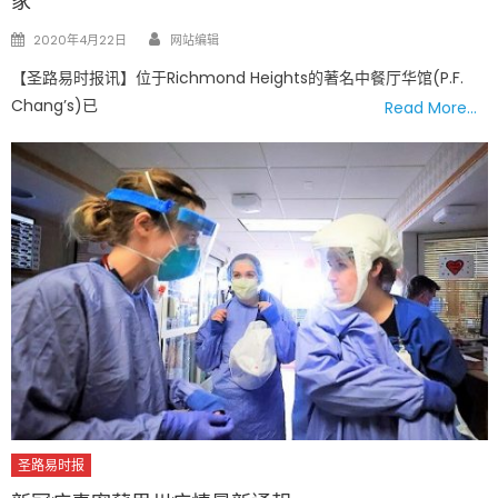
家
Author
Posted
2020年4月22日
网站编辑
on
【圣路易时报讯】位于Richmond Heights的著名中餐厅华馆(P.F.
Chang’s)已
Read More…
圣路易时报