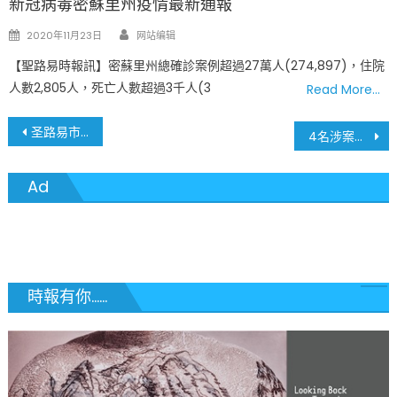
新冠病毒密蘇里州疫情最新通報
Author
Posted
2020年11月23日
网站编辑
on
【聖路易時報訊】密蘇里州總確診案例超過27萬人(274,897)，住院
人數2,805人，死亡人數超過3千人(3
Read More…
文
圣路易市今晚9点继续宵禁
4名涉案警察将相继受审，弗洛伊德死前细节曝光
章
Ad
導
覽
時報有你......