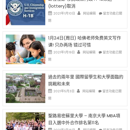
後
讓
(lottery)取消
現
錢
在
說
在
2021年1月10日
网站编辑
留言功能已關
開
話
〈卸
閉
始
申
任
對
請
在
OPT
H-
即
1月24日(周日) 哈佛老师免费英文写作
開
1B
移
课! 只办两场 错过可惜
刀〉
簽
民
中
證
政
在
2021年1月19日
网站编辑
留言功能已關
高
策
〈1
閉
薪
再
月
者
改
24
先
H-
日
過去的兩年里 國際留學生和大學面臨的
得〉
1B
(周
挑戰和未來
中
樂
日)
透
哈
在
2021年5月3日
网站编辑
留言功能已關
(lottery)
佛
〈過
閉
取
老
去
消〉
师
的
中
免
兩
聖路易密蘇里大學 – 南京大學 MBA項
费
年
目入選中外合作排名第11名
英
里
文
國
在