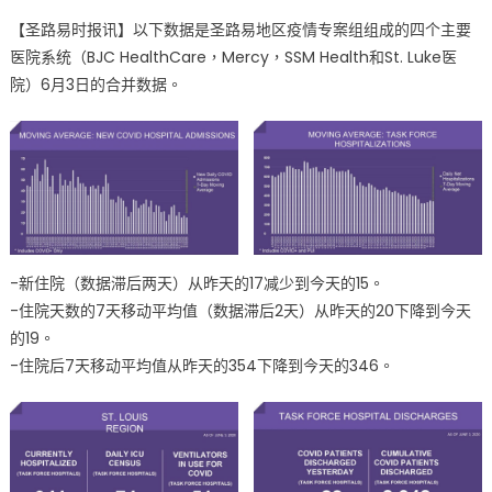
on
〈密
【圣路易时报讯】以下数据是圣路易地区疫情专案组组成的四个主要
州
医院系统（BJC HealthCare，Mercy，SSM Health和St. Luke医
圣
院）6月3日的合并数据。
路
易
地
区
6
月
3
日
-新住院（数据滞后两天）从昨天的17减少到今天的15。
疫
-住院天数的7天移动平均值（数据滞后2天）从昨天的20下降到今天
情
最
的19。
新
-住院后7天移动平均值从昨天的354下降到今天的346。
数
据〉
中