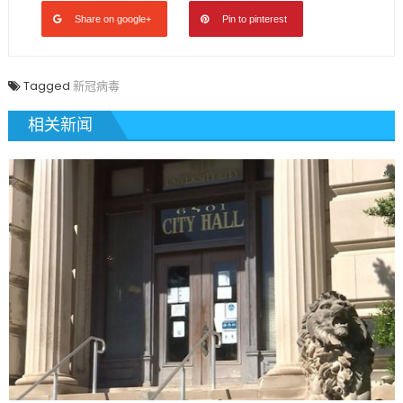
Share on google+
Pin to pinterest
Tagged
新冠病毒
相关新闻