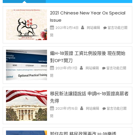
2021 Chinese New Year Ox Special
Issue
在
2021年2月14日
网站编辑
留言功能已關
〈2021
閉
Chinese
New
Year
繼H-1B簽證 工資比例設限後 現在開始
Ox
對OPT開刀
Special
Issue〉
在
2021年1月17日
网站编辑
留言功能已關
中
〈繼
閉
H-
1B
簽
移民新法讓錢說話 申請H-1B簽證高薪者
證
先得
工
資
在
2021年1月15日
网站编辑
留言功能已關
比
〈移
閉
例
民
設
新
限
法
卸任在即 移民政策再改 H-1B樂透