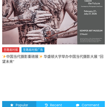
易时报广告
重磅展
华盛顿大学举办中国当代摄影大展 “回
圣路易时报
圣路易
2026 马年 • 马到
Popular
Recent
Comment