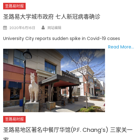
圣路易时报
圣路易大学城市政府 七人新冠病毒确诊
Author
Posted
2020年6月16日
网站编辑
on
University City reports sudden spike in Covid-19 cases
Read More…
圣路易时报
圣路易地区著名中餐厅华馆(P.F. Chang’s) 三家关一