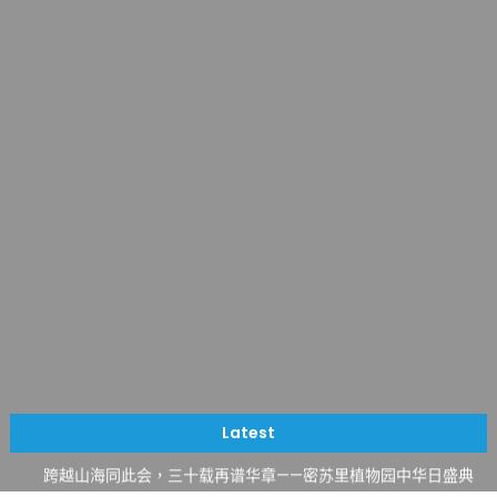
一晃三十年，初夏又相逢。中华日，等你来赴约 —— 密苏里植物
园“中华日三十周年特别报道（五）
筝声与琴韵交汇：刘励(Li Statler)与钢琴家Darek演绎一场古筝
Latest
与钢琴的精彩对话
跨越山海同此会，三十载再谱华章——密苏里植物园中华日盛典