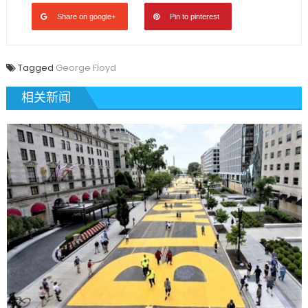
Share on google+
Pin to pinterest
Tagged
George Floyd
相关新闻