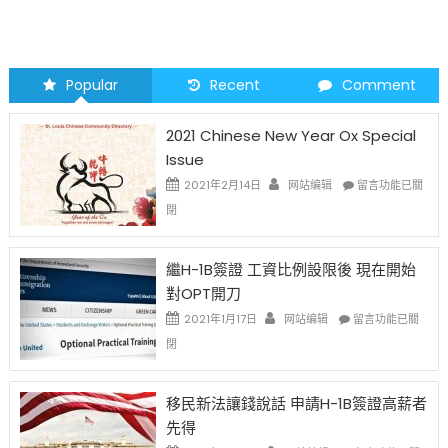
Popular
Recent
Comment
2021 Chinese New Year Ox Special
Issue
在
2021年2月14日
网站编辑
留言功能已關
〈2021
閉
Chinese
New
Year
繼H-1B簽證 工資比例設限後 現在開始
Ox
對OPT開刀
Special
Issue〉
在
2021年1月17日
网站编辑
留言功能已關
中
〈繼
閉
H-
1B
簽
移民新法讓錢說話 申請H-1B簽證高薪者
證
先得
工
資
在