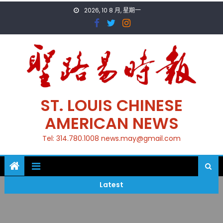
Skip
2026, 10 8 月, 星期一
to
content
ST. LOUIS CHINESE
AMERICAN NEWS
Tel: 314.780.1008 news.may@gmail.com
Latest