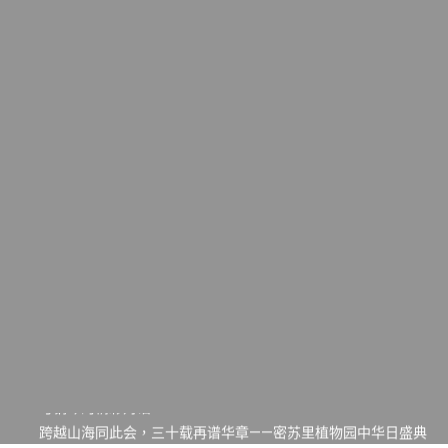
一晃三十年，初夏又相逢。中华日，等你来赴约 —— 密苏里植物
园“中华日三十周年特别报道（五）
筝声与琴韵交汇：刘励(Li Statler)与钢琴家Darek演绎一场古筝
与钢琴的精彩对话
跨越山海同此会，三十载再谱华章——密苏里植物园中华日盛典