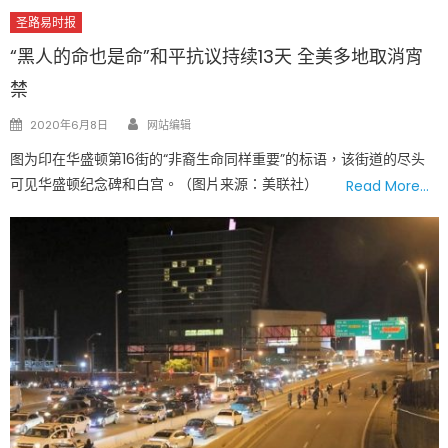
圣路易时报
“黑人的命也是命”和平抗议持续13天 全美多地取消宵
禁
Author
Posted
2020年6月8日
网站编辑
on
图为印在华盛顿第16街的“非裔生命同样重要”的标语，该街道的尽头
可见华盛顿纪念碑和白宫。（图片来源：美联社）
Read More…