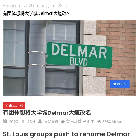
圆满举行
Home
2026
4 月
28
圣路易龙舟俱乐部5月16日龙舟体验日 邀请各界亲身体验划行乐
有团体想将大学城Delmar大道改名
趣 + 水上竞速魅力
三十二载跨越时空的相逢
执掌密苏里植物园近四十年 致力推动全球植物多样性研究与中美
合作 Peter Raven 博士逝世 享年89岁
一晃三十年，初夏又相逢。中华日，等你来赴约 —— 密苏里植物
园“中华日三十周年特别报道（五）
筝声与琴韵交汇：刘励(Li Statler)与钢琴家Darek演绎一场古筝
与钢琴的精彩对话
圣路易时报
有团体想将大学城Delmar大道改名
Posted
Author
在
留言功能已關閉
2020年6月23日
网站编辑
3383 Views
on
〈有
St. Louis groups push to rename Delmar
团