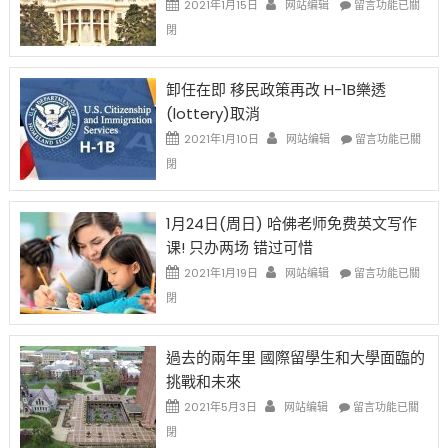
2021年1月15日
网站编辑
留言功能已關
比
〈移
閉
例
民
設
新
限
法
卸任在即 移民政策再改 H-1B樂透
後
讓
(lottery)取消
現
錢
在
說
在
2021年1月10日
网站编辑
留言功能已關
開
話
〈卸
閉
始
申
任
對
請
在
OPT
H-
即
1月24日(周日) 哈佛老师免费英文写作
開
1B
移
课! 只办两场 错过可惜
刀〉
簽
民
中
證
政
在
2021年1月19日
网站编辑
留言功能已關
高
策
〈1
閉
薪
再
月
者
改
24
先
H-
日
過去的兩年里 國際留學生和大學面臨的
得〉
1B
(周
挑戰和未來
中
樂
日)
透
哈
在
2021年5月3日
网站编辑
留言功能已關
(lottery)
佛
〈過
閉
取
老
去