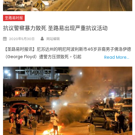
圣路易时报
抗议警察暴力致死 圣路易出现严重抗议活动
Author
Posted
2020年5月30日
网站编辑
on
【圣路易时报讯】尼苏达州的明尼阿波利斯市46岁非裔男子佛洛伊德
（George Floyd）遭警方压颈致死，引起
Read More…