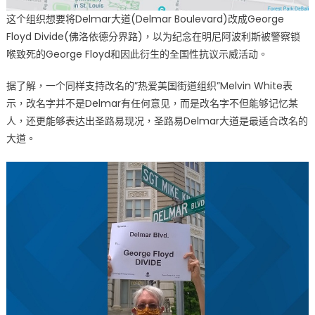
这个组织想要将Delmar大道(Delmar Boulevard)改成George
Floyd Divide(佛洛依德分界路)，以为纪念在明尼阿波利斯被警察锁
喉致死的George Floyd和因此衍生的全国性抗议示威活动。
据了解，一个同样支持改名的”热爱美国街道组织”Melvin White表
示，改名字并不是Delmar有任何意见，而是改名字不但能够记忆某
人，还更能够表达出圣路易现况，圣路易Delmar大道是最适合改名的
大道。