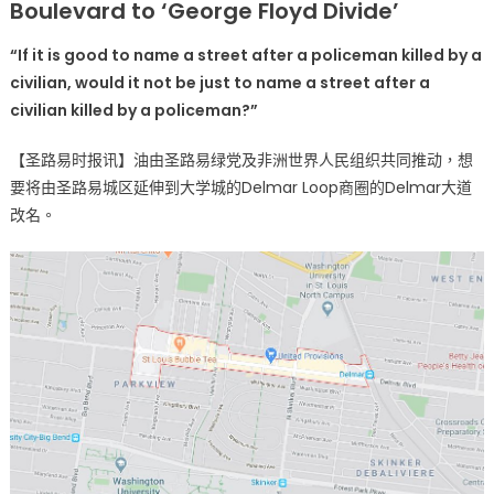
Boulevard to ‘George Floyd Divide’
体
想
“If it is good to name a street after a policeman killed by a
将
civilian, would it not be just to name a street after a
大
civilian killed by a policeman?”
学
城
【圣路易时报讯】油由圣路易绿党及非洲世界人民组织共同推动，想
Delmar
要将由圣路易城区延伸到大学城的Delmar Loop商圈的Delmar大道
大
改名。
道
改
名〉
中