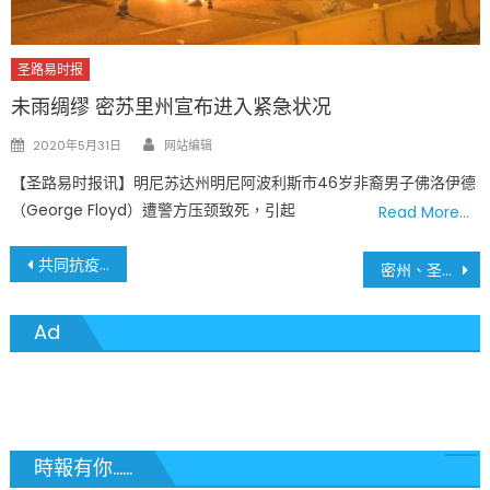
圣路易时报
未雨绸缪 密苏里州宣布进入紧急状况
Author
Posted
2020年5月31日
网站编辑
on
【圣路易时报讯】明尼苏达州明尼阿波利斯市46岁非裔男子佛洛伊德
（George Floyd）遭警方压颈致死，引起
Read More…
文
共同抗疫 不分种族 – 圣路易华人社团向圣路易非裔社区捐赠7000只口罩
密州、圣路易地区 6月23日疫情最新数据
章
Ad
導
覽
時報有你......