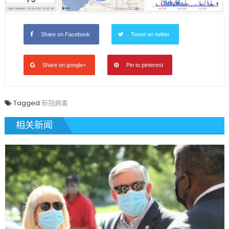
Share on Facebook
Tweet on twitter
Share on google+
Pin to pinterest
Tagged
新冠病毒
相关新闻