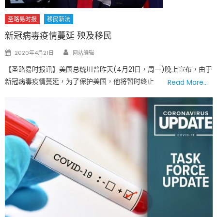
圣路易时报
移民新法
新冠病毒疫情蔓延 殃及移民
Author
Posted
2020年4月21日
网站编辑
on
【圣路易时报讯】美国总统川普昨天(4月21日，周一)晚上宣布，由于
新冠病毒疫情蔓延，为了保护美国，他将暂时终止
Read More…