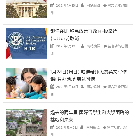
資
在
2021年1月15日
网站编辑
留言功能已關
比
〈移
閉
例
民
設
新
限
法
卸任在即 移民政策再改 H-1B樂透
後
讓
(lottery)取消
現
錢
在
說
在
2021年1月10日
网站编辑
留言功能已關
開
話
〈卸
閉
始
申
任
對
請
在
OPT
H-
即
1月24日(周日) 哈佛老师免费英文写作
開
1B
移
课! 只办两场 错过可惜
刀〉
簽
民
中
證
政
在
2021年1月19日
网站编辑
留言功能已關
高
策
〈1
閉
薪
再
月
者
改
24
先
H-
日
過去的兩年里 國際留學生和大學面臨的
得〉
1B
(周
挑戰和未來
中
樂
日)
透
哈
在
2021年5月3日
网站编辑
留言功能已關
(lottery)
佛
〈過
閉