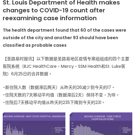
St. Louis Department of Health makes
州、
changes to COVID-19 count after
圣
reexamining case information
路
易
The health department found that 60 of the cases were
地
outside of the city and another 93 should have been
区
classified as probable cases
6
月
【圣路易时报讯】以下数据是圣路易地区疫情专案组组成的四个主要
25
日
医院系统（BJC HealthCare，Mercy，SSM Health和St. Luke医
疫
院）6月25日的合并数据。
情
最
-新住院人数（数据滞后两天）从昨天的26减少到今天的17。
新
-住院天数的7天移动平均值（数据滞后2天）保持不变，为18。
数
-住院后7天移动平均值从昨天的235下降到今天的231。
据〉
中