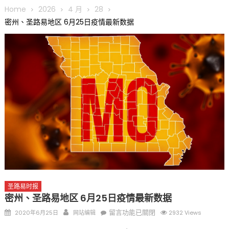
圆满举行
Home
2026
4 月
28
圣路易龙舟俱乐部5月16日龙舟体验日 邀请各界亲身体验划行乐
密州、圣路易地区 6月25日疫情最新数据
趣 + 水上竞速魅力
三十二载跨越时空的相逢
执掌密苏里植物园近四十年 致力推动全球植物多样性研究与中美
合作 Peter Raven 博士逝世 享年89岁
一晃三十年，初夏又相逢。中华日，等你来赴约 —— 密苏里植物
园“中华日三十周年特别报道（五）
筝声与琴韵交汇：刘励(Li Statler)与钢琴家Darek演绎一场古筝
与钢琴的精彩对话
圣路易时报
密州、圣路易地区 6月25日疫情最新数据
Posted
Author
在
留言功能已關閉
2020年6月25日
网站编辑
2932 Views
on
〈密