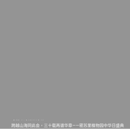
一晃三十年，初夏又相逢。中华日，等你来赴约 —— 密苏里植物
园“中华日三十周年特别报道（五）
筝声与琴韵交汇：刘励(Li Statler)与钢琴家Darek演绎一场古筝
与钢琴的精彩对话
跨越山海同此会，三十载再谱华章——密苏里植物园中华日盛典