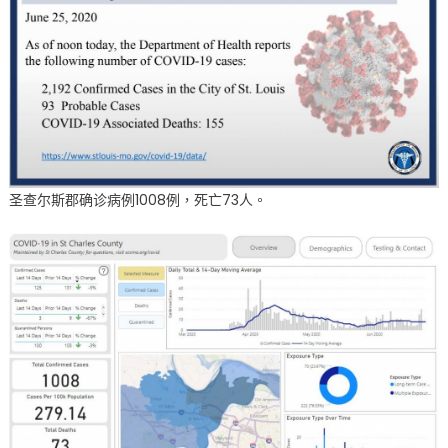
圣查尔斯郡确诊病例1008例，死亡73人。