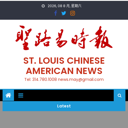
Skip
2026, 08 8 月, 星期六
to
content
ST. LOUIS CHINESE
AMERICAN NEWS
Tel: 314.780.1008 news.may@gmail.com
Latest