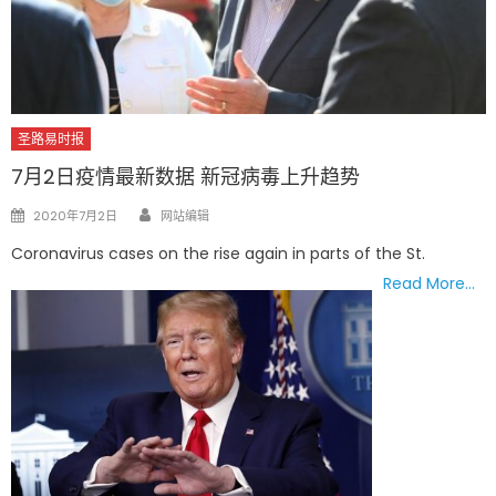
圣路易时报
7月2日疫情最新数据 新冠病毒上升趋势
Author
Posted
2020年7月2日
网站编辑
on
Coronavirus cases on the rise again in parts of the St.
Read More…