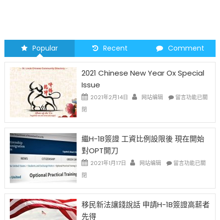
Popular
Recent
Comment
2021 Chinese New Year Ox Special
Issue
在
2021年2月14日
网站编辑
留言功能已關
〈2021
閉
Chinese
New
Year
繼H-1B簽證 工資比例設限後 現在開始
Ox
對OPT開刀
Special
Issue〉
在
2021年1月17日
网站编辑
留言功能已關
中
〈繼
閉
H-
1B
簽
移民新法讓錢說話 申請H-1B簽證高薪者
證
先得
工