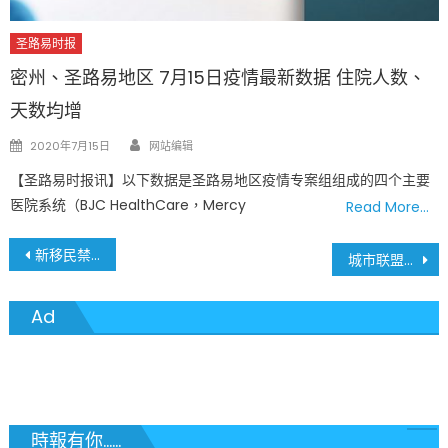
圣路易时报
密州、圣路易地区 7月15日疫情最新数据 住院人数、
天数均增
Author
Posted
2020年7月15日
网站编辑
on
【圣路易时报讯】以下数据是圣路易地区疫情专案组组成的四个主要
医院系统（BJC HealthCare，Mercy
Read More…
文
新移民禁令豁免永久居民和美国公民海外子女
城市联盟本周六(6月27日)免费食品发送
章
Ad
導
覽
時報有你......