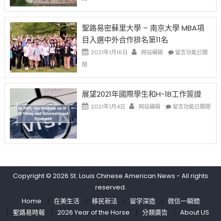
取
老
去
消〉
师
的
中
免
兩
聖路易密蘇里大學 – 南京大學 MBA項
费
年
目入選中外合作排名第11名
英
里
文
國
在
2021年1月16日
网站编辑
留言功能已關
写
際
〈聖
閉
作
留
路
课!
學
易
只
生
密
展望2021年國際學生和H-1B工作簽證
办
和
蘇
在
两
大
里
2021年1月4日
网站编辑
留言功能已關閉
〈展
场
學
大
望
错
面
學
2021
过
臨
–
年
可
的
南
國
惜〉
挑
京
際
中
戰
大
學
和
學
Copyright © 2026
St. Louis Chinese American News
- All rights
生
未
MBA
reserved.
和
來〉
項
H-
中
目
Home
在美生活
移民新法
留学深造
微信一瞬間
1B
入
聖路易時報
2026 Year of the Horse
分類廣告
About US
工
選