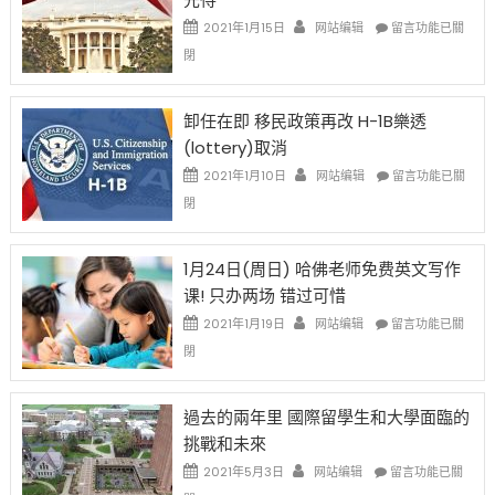
資
在
2021年1月15日
网站编辑
留言功能已關
比
〈移
閉
例
民
設
新
限
法
卸任在即 移民政策再改 H-1B樂透
後
讓
(lottery)取消
現
錢
在
說
在
2021年1月10日
网站编辑
留言功能已關
開
話
〈卸
閉
始
申
任
對
請
在
OPT
H-
即
1月24日(周日) 哈佛老师免费英文写作
開
1B
移
课! 只办两场 错过可惜
刀〉
簽
民
中
證
政
在
2021年1月19日
网站编辑
留言功能已關
高
策
〈1
閉
薪
再
月
者
改
24
先
H-
日
過去的兩年里 國際留學生和大學面臨的
得〉
1B
(周
挑戰和未來
中
樂
日)
透
哈
在
2021年5月3日
网站编辑
留言功能已關
(lottery)
佛
〈過