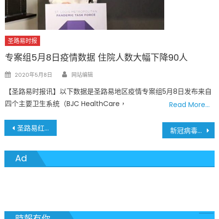
圣路易时报
专案组5月8日疫情数据 住院人数大幅下降90人
Author
Posted
2020年5月8日
网站编辑
on
【圣路易时报讯】以下数据是圣路易地区疫情专案组5月8日发布来自
四个主要卫生系统（BJC HealthCare，
Read More…
文
圣路易红雀队、圣路易蓝调队 球员新冠病毒确诊
新冠病毒疫情暴发后 圣路易首次公民入籍宣誓典礼
章
Ad
導
覽
時報有你......