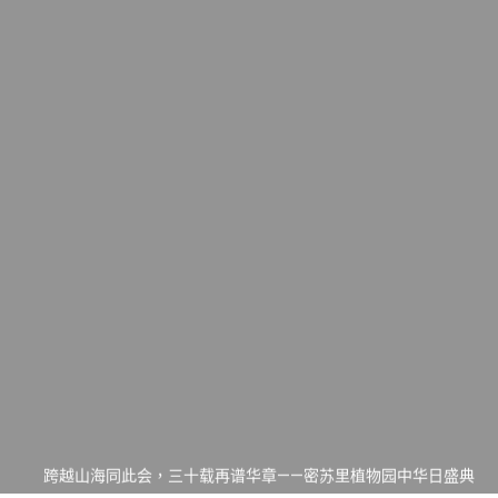
一晃三十年，初夏又相逢。中华日，等你来赴约 —— 密苏里植物
园“中华日三十周年特别报道（五）
筝声与琴韵交汇：刘励(Li Statler)与钢琴家Darek演绎一场古筝
与钢琴的精彩对话
跨越山海同此会，三十载再谱华章——密苏里植物园中华日盛典