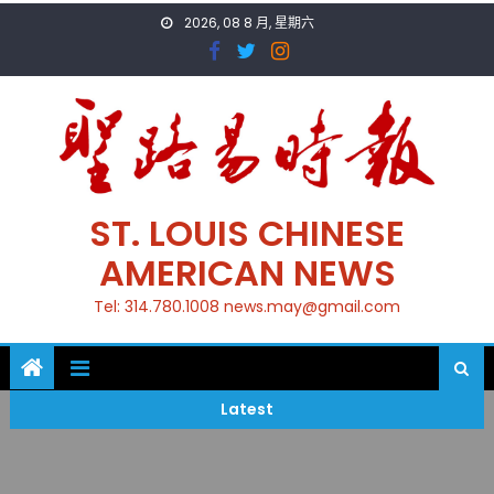
Skip
2026, 08 8 月, 星期六
to
content
ST. LOUIS CHINESE
AMERICAN NEWS
Tel: 314.780.1008 news.may@gmail.com
Latest