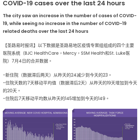
COVID-19 cases over the last 24 hours
圣
路
The city saw an increase in the number of cases of COVID-
易
19, while seeing no increase in the number of COVID-19
地
related deaths over the last 24 hours
区
7
【圣路易时报讯】以下数据是圣路易地区疫情专案组组成的四个主要
月
医院系统（BJC HealthCare，Mercy，SSM Health和St. Luke医
4
院）7月4日的合并数据。
日
疫
-新住院（数据滞后两天）从昨天的24减少到今天的23。
情
最
-住院天数的7天移动平均值（数据滞后2天）从昨天的19天增加到今天
新
的20天。
数
-住院后7天移动平均数从昨天的145增加到今天的149。
据〉
中