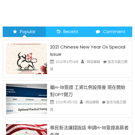
Popular
Recent
Comment
2021 Chinese New Year Ox Special
Issue
在
2021年2月14日
网站编辑
留言功能已關
〈2021
閉
Chinese
New
Year
繼H-1B簽證 工資比例設限後 現在開始
Ox
對OPT開刀
Special
Issue〉
在
2021年1月17日
网站编辑
留言功能已關
中
〈繼
閉
H-
1B
簽
移民新法讓錢說話 申請H-1B簽證高薪者
證
先得
工