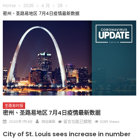
圆满举行
Home
2026
4 月
28
圣路易龙舟俱乐部5月16日龙舟体验日 邀请各界亲身体验划行乐
密州、圣路易地区 7月4日疫情最新数据
趣 + 水上竞速魅力
三十二载跨越时空的相逢
执掌密苏里植物园近四十年 致力推动全球植物多样性研究与中美
合作 Peter Raven 博士逝世 享年89岁
一晃三十年，初夏又相逢。中华日，等你来赴约 —— 密苏里植物
园“中华日三十周年特别报道（五）
筝声与琴韵交汇：刘励(Li Statler)与钢琴家Darek演绎一场古筝
与钢琴的精彩对话
圣路易时报
密州、圣路易地区 7月4日疫情最新数据
Posted
Author
在
留言功能已關閉
2020年7月4日
网站编辑
3285 Views
on
〈密
City of St. Louis sees increase in number
州、