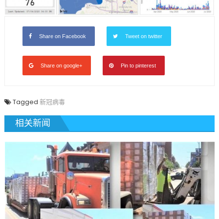
Share on Facebook
Tweet on twitter
Share on google+
Pin to pinterest
Tagged
新冠病毒
相关新闻