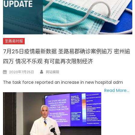
圣路易时报
7月25日疫情最新数据 圣路易郡确诊案例逾万 密州逾
四万 情况不乐观 有可能再次限制经济
Author
Posted
2020年7月25日
网站编辑
on
The task force reported an increase in new hospital adm
Read More…