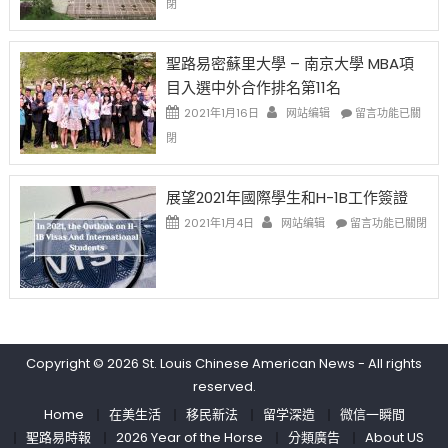
閉
取
老
去
消〉
师
的
中
免
兩
聖路易密蘇里大學 – 南京大學 MBA項
费
年
目入選中外合作排名第11名
英
里
文
國
在
2021年1月16日
网站编辑
留言功能已關
写
際
〈聖
閉
作
留
路
课!
學
易
只
生
密
展望2021年國際學生和H-1B工作簽證
办
和
蘇
在
两
大
里
2021年1月4日
网站编辑
留言功能已關閉
〈展
场
學
大
望
错
面
學
2021
过
臨
–
年
可
的
南
國
惜〉
挑
京
際
中
戰
大
學
和
學
Copyright © 2026
St. Louis Chinese American News
- All rights
生
未
MBA
reserved.
和
來〉
項
H-
中
目
Home
在美生活
移民新法
留学深造
微信一瞬間
1B
入
聖路易時報
2026 Year of the Horse
分類廣告
About US
工