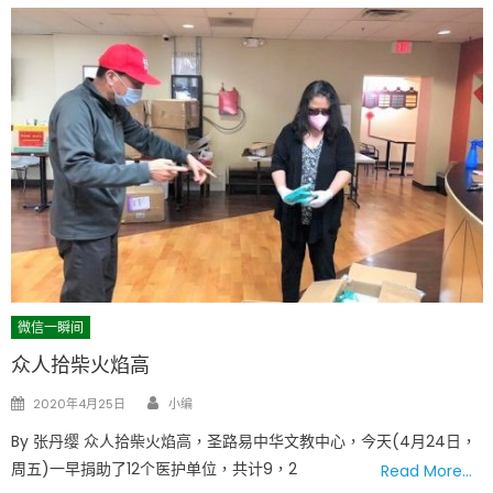
微信一瞬间
众人拾柴火焰高
Author
Posted
2020年4月25日
小编
on
By 张丹缨 众人拾柴火焰高，圣路易中华文教中心，今天(4月24日，
周五)一早捐助了12个医护单位，共计9，2
Read More…