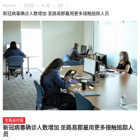
圆满举行
Home
2026
4 月
28
圣路易龙舟俱乐部5月16日龙舟体验日 邀请各界亲身体验划行乐
新冠病毒确诊人数增加 圣路易郡雇用更多接触追踪人员
趣 + 水上竞速魅力
三十二载跨越时空的相逢
执掌密苏里植物园近四十年 致力推动全球植物多样性研究与中美
合作 Peter Raven 博士逝世 享年89岁
一晃三十年，初夏又相逢。中华日，等你来赴约 —— 密苏里植物
园“中华日三十周年特别报道（五）
筝声与琴韵交汇：刘励(Li Statler)与钢琴家Darek演绎一场古筝
与钢琴的精彩对话
圣路易时报
新冠病毒确诊人数增加 圣路易郡雇用更多接触追踪人
员