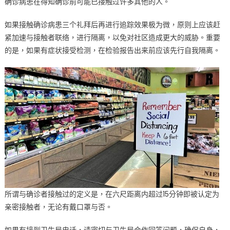
确诊病患在得知确诊前可能已接触过许多其他的人。
触
追
如果接触确诊病患三个礼拜后再进行追踪效果极为微，原则上应该赶
踪
紧加速与接触者联络，进行隔离，以免对社区造成更大的威胁。重要
人
的是，如果有症状接受检测，在检验报告出来前应该先行自我隔离。
员〉
中
所谓与确诊者接触过的定义是，在六尺距离内超过15分钟即被认定为
亲密接触者，无论有戴口罩与否。
如果有接到卫生局电话，请密切与卫生局合作回答问题，确保自身，