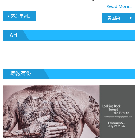
Read More…
文
密苏里州确诊案例新高 平均每天增加500例 主要来自三个地区
美国第一位新冠病毒确诊州长 俄克拉荷马州州长Kevin Stitt
章
Ad
導
覽
時報有你......