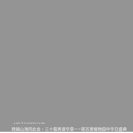
一晃三十年，初夏又相逢。中华日，等你来赴约 —— 密苏里植物
园“中华日三十周年特别报道（五）
筝声与琴韵交汇：刘励(Li Statler)与钢琴家Darek演绎一场古筝
与钢琴的精彩对话
跨越山海同此会，三十载再谱华章——密苏里植物园中华日盛典