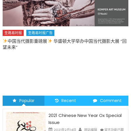
圣路易时报
圣路易时报广告
中国当代摄影重磅展
华盛顿大学举办中国当代摄影大展 “回
望未来”
Popular
Recent
Comment
2021 Chinese New Year Ox Special
Issue
在
2021年2月14日
网站编辑
留言功能已關