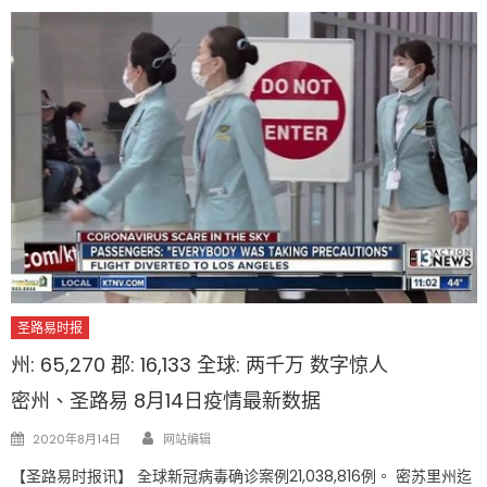
圣路易时报
州: 65,270 郡: 16,133 全球: 两千万 数字惊人
密州、圣路易 8月14日疫情最新数据
Author
Posted
2020年8月14日
网站编辑
on
【圣路易时报讯】 全球新冠病毒确诊案例21,038,816例。 密苏里州迄