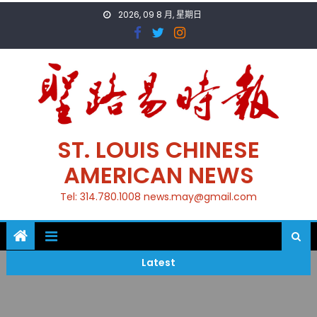
Skip
2026, 09 8 月, 星期日
to
content
ST. LOUIS CHINESE
AMERICAN NEWS
Tel: 314.780.1008 news.may@gmail.com
Latest