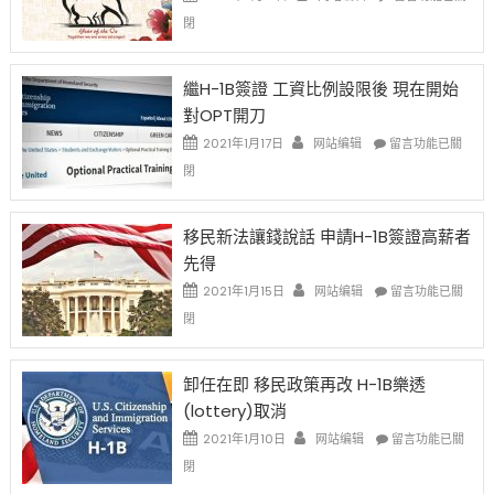
〈2021
閉
Chinese
New
Year
繼H-1B簽證 工資比例設限後 現在開始
Ox
對OPT開刀
Special
Issue〉
在
2021年1月17日
网站编辑
留言功能已關
中
〈繼
閉
H-
1B
簽
移民新法讓錢說話 申請H-1B簽證高薪者
證
先得
工
資
在
2021年1月15日
网站编辑
留言功能已關
比
〈移
閉
例
民
設
新
限
法
卸任在即 移民政策再改 H-1B樂透
後
讓
(lottery)取消
現
錢
在
說
在
2021年1月10日
网站编辑
留言功能已關
開
話
〈卸
閉
始
申
任
對