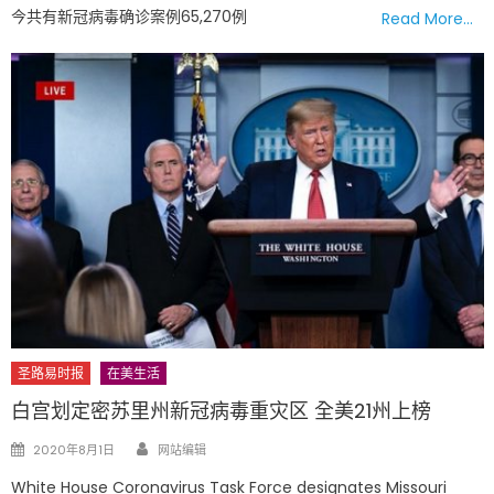
今共有新冠病毒确诊案例65,270例
Read More…
圣路易时报
在美生活
白宫划定密苏里州新冠病毒重灾区 全美21州上榜
Author
Posted
2020年8月1日
网站编辑
on
White House Coronavirus Task Force designates Missouri