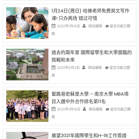
請
在
OPT
H-
即
1月24日(周日) 哈佛老师免费英文写作
開
1B
移
课! 只办两场 错过可惜
刀〉
簽
民
中
證
政
在
2021年1月19日
网站编辑
留言功能已關
高
策
〈1
閉
薪
再
月
者
改
24
先
H-
日
過去的兩年里 國際留學生和大學面臨的
得〉
1B
(周
挑戰和未來
中
樂
日)
透
哈
在
2021年5月3日
网站编辑
留言功能已關
(lottery)
佛
〈過
閉
取
老
去
消〉
师
的
中
免
兩
聖路易密蘇里大學 – 南京大學 MBA項
费
年
目入選中外合作排名第11名
英
里
文
國
在
2021年1月16日
网站编辑
留言功能已關
写
際
〈聖
閉
作
留
路
课!
學
易
只
生
密
展望2021年國際學生和H-1B工作簽證
办
和
蘇