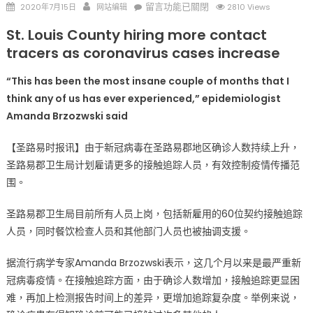
Posted
Author
在
留言功能已關閉
2020年7月15日
网站编辑
2810 Views
on
〈新
St. Louis County hiring more contact
冠
tracers as coronavirus cases increase
病
毒
“This has been the most insane couple of months that I
确
think any of us has ever experienced,” epidemiologist
诊
Amanda Brzozwski said
人
数
【圣路易时报讯】由于新冠病毒在圣路易郡地区确诊人数持续上升，
增
圣路易郡卫生局计划雇请更多的接触追踪人员，有效控制疫情传播范
加
围。
圣
路
圣路易郡卫生局目前所有人员上岗，包括新雇用的60位契约接触追踪
易
郡
人员，同时餐饮检查人员和其他部门人员也被抽调支援。
雇
据流行病学专家Amanda Brzozwski表示，这几个月以来是最严重新
用
更
冠病毒疫情。在接触追踪方面，由于确诊人数增加，接触追踪更显困
多
难，再加上检测报告时间上的差异，更增加追踪复杂度。举例来说，
接