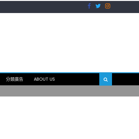
）
分類廣告
ABOUT US
89岁
）