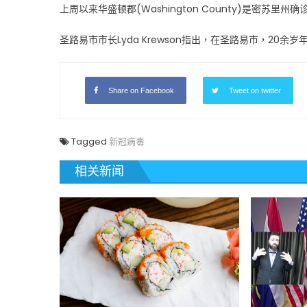
诊
上周以来华盛顿郡(Washington County)是密苏
病
例
圣路易市市长Lyda Krewson指出，在圣路易市，20
超
过
6
Share on Facebook
Tweet on twitter
万
人〉
中
Tagged
新冠病毒
相关新闻