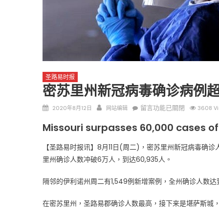
圣路易时报
圣路易时报
圣路易时报
密苏里州新冠病毒确诊病例超
免费健康检查 无需预约
条件者使用 欢迎参加索取
易时报广告
Posted
Author
在
留言功能已關閉
2020年8月12日
网站编辑
3608 V
9点至中午 Grace UM C
Peter Lu Team 卢长志
on
〈密
Missouri surpasses 60,000 cases of
苏
里
【圣路易时报讯】8月11日(周二)，密苏里州新冠病毒确诊
州
里州确诊人数冲破6万人，到达60,935人。
新
冠
隔邻的伊利诺州周二有1,549例新增案例，全州确诊人数达到
病
毒
在密苏里州，圣路易郡确诊人数最高，接下来是堪萨斯城
确