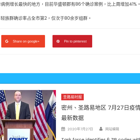
里州确诊病例增长最快的地方，目前华盛顿郡有86个确诊案例，比上周增加41%
余岁年轻族群确诊率占全市第2，仅次于80余岁组群。
Share on google+
Pin to pinterest
圣路易时报
密州、圣路易地区 7月27日疫
最新数据
Author
Posted
2020年7月27日
网站编辑
on
Task force identifies 6 ZIP codes wit