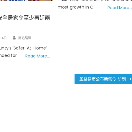
most growth in C
Read More…
安全居家令至少再延兩
Author
14日
网站编辑
ounty’s ‘Safer-At-Home’
nded for
Read More…
圣路易市公布新禁令 防制新冠病毒传播