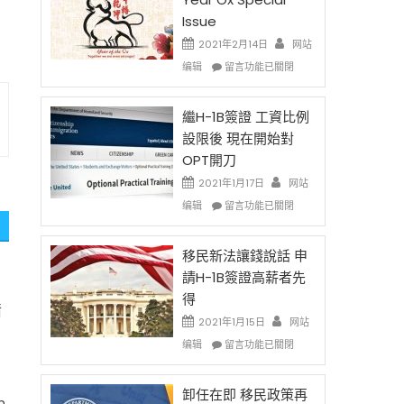
。
Issue
2021年2月14日
网站
在
编辑
留言功能已關閉
〈2021
Chinese
New
繼H-1B簽證 工資比例
Year
設限後 現在開始對
Ox
OPT開刀
Special
Issue〉
2021年1月17日
网站
中
在
编辑
留言功能已關閉
〈繼
H-
1B
移民新法讓錢說話 申
簽
請H-1B簽證高薪者先
證
得
工
情
資
2021年1月15日
网站
比
在
编辑
留言功能已關閉
例
〈移
設
民
限
新
卸任在即 移民政策再
h