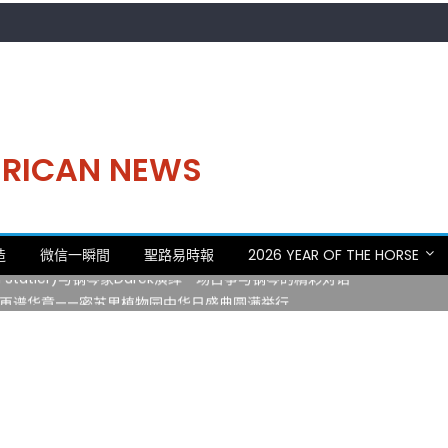
MERICAN NEWS
。中华日，等你来赴约 —— 密苏里植物园“中华日三十周年特别报道（五
造
微信一瞬間
聖路易時報
2026 YEAR OF THE HORSE
 Statler)与钢琴家Darek演绎一场古筝与钢琴的精彩对话
再谱华章——密苏里植物园中华日盛典圆满举行
日龙舟体验日 邀请各界亲身体验划行乐趣 + 水上竞速魅力
致力推动全球植物多样性研究与中美合作 Peter Raven 博士逝世 享年
。中华日，等你来赴约 —— 密苏里植物园“中华日三十周年特别报道（五
 Statler)与钢琴家Darek演绎一场古筝与钢琴的精彩对话