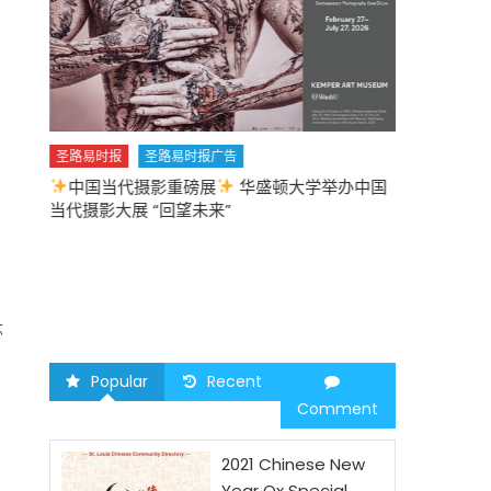
圣路易时报
圣路易时报广告
中国当代摄影重磅展
华盛顿大学举办中国
圣路易时报
当代摄影大展 “回望未来”
中午
2026 马年
苏
Popular
Recent
Comment
2021 Chinese New
Year Ox Special