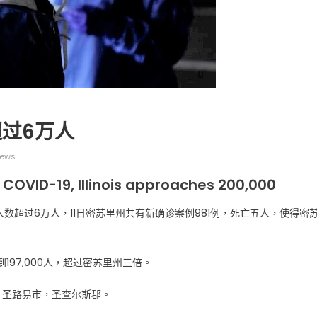
广告
圣路易时报
圣路易时报广告
过6万人
 免费赠送血压计供符合
了解您的数字! 3月21日星期六 上午9点至
! 4月18日星期六 上午
Grace UM Church 免费健康检查
iews
hurch
 COVID-19, Illinois approaches 200,000
人数超过6万人，11日密苏里州共有新确诊案例981例，死亡五人，使得密
197,000人，超过密苏里州三倍。
，圣路易市，圣查尔斯郡。