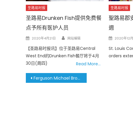
圣路易时报
圣路易时报
圣路易Drunken Fish提供免费餐
聖路易郡
点予所有医护人员
週
Author
Posted
Posted
2020年4月21日
网站编辑
2020年12月
on
on
【圣路易时报讯】位于圣路易Central
St. Louis C
West End的Drunken Fish餐厅将于4月
orders exte
30日(周四)
Read More…
文
Ferguson Michael Brown事件六周年 警民再度发生严重冲突
章
導
覽