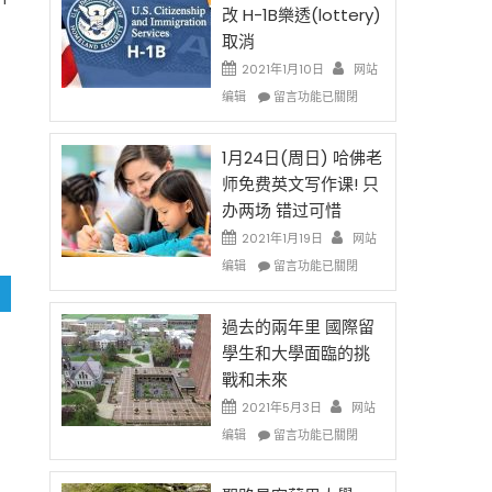
後
法
改 H-1B樂透(lottery)
現
讓
取消
在
錢
開
說
2021年1月10日
网站
始
話
在
编辑
留言功能已關閉
對
申
〈卸
OPT
請
任
開
H-
在
1月24日(周日) 哈佛老
刀〉
1B
即
师免费英文写作课! 只
中
簽
移
办两场 错过可惜
證
民
高
政
2021年1月19日
网站
薪
策
在
编辑
留言功能已關閉
者
再
〈1
先
改
月
得〉
H-
24
過去的兩年里 國際留
中
1B
日
學生和大學面臨的挑
樂
(周
戰和未來
透
日)
(lottery)
哈
2021年5月3日
网站
取
佛
在
编辑
留言功能已關閉
消〉
老
〈過
中
师
去
免