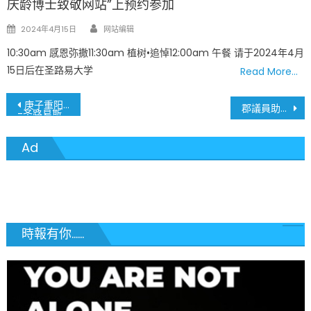
庆龄博士致敬网站”上预约参加
Author
Posted
2024年4月15日
网站编辑
on
10:30am 感恩弥撒11:30am 植树•追悼12:00am 午餐 请于2024年4月
15日后在圣路易大学
Read More…
文
庚子重阳诗词会
郡議員助理、前密州眾議員Courtney Curtis 聯邦認罪辭職
-圣路易斯一群苦中做乐的理工医
章
Ad
導
覽
時報有你......