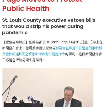
正
Public Health
式
動
St. Louis County executive vetoes bills
用
that would strip his power during
否
pandemic
決
權
【聖路易時報訊】聖路易郡長Dr. Sam Page 10月26日(週一)早上在
否
新聞發布會上，當場簽字否決聖路易
郡議會在10月19日通過的限制郡
決
郡
長發佈超過15天之緊急命令和衛生規定命令
的權利。這個新聞發佈會
議
正巧是在聖路易衛生局舉行。
會
之
削
減
郡
長
命
令