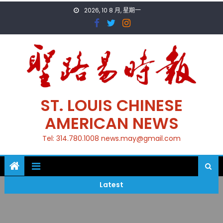
Skip
2026, 10 8 月, 星期一
to
content
ST. LOUIS CHINESE
AMERICAN NEWS
Tel: 314.780.1008 news.may@gmail.com
Latest