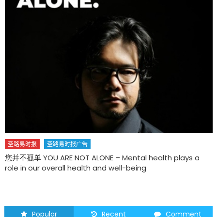
圣路易时报
圣路易时报广告
您并不孤单 YOU ARE NOT ALONE – Mental health plays a
role in our overall health and well-being
Popular
Recent
Comment