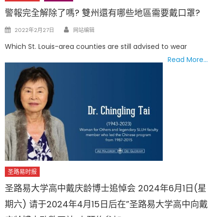
警報完全解除了嗎? 雙州還有哪些地區需要戴口罩?
Author
Posted
2022年2月27日
网站编辑
on
Which St. Louis-area counties are still advised to wear
Read More…
圣路易时报
圣路易大学高中戴庆龄博士追悼会 2024年6月1日(星
期六) 请于2024年4月15日后在”圣路易大学高中向戴