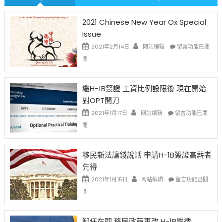
2021 Chinese New Year Ox Special
Issue
在
2021年2月14日
网站编辑
留言功能已關
〈2021
閉
Chinese
New
Year
繼H-1B簽證 工資比例設限後 現在開始
Ox
對OPT開刀
Special
Issue〉
在
2021年1月17日
网站编辑
留言功能已關
中
〈繼
閉
H-
1B
簽
移民新法讓錢說話 申請H-1B簽證高薪者
證
先得
工
資
在
2021年1月15日
网站编辑
留言功能已關
比
〈移
閉
例
民
設
新
限
法
卸任在即 移民政策再改 H-1B樂透