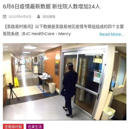
6月6日疫情最新数据 新住院人数增加24人
Author
Posted
2020年6月6日
网站编辑
on
【圣路易时报讯】以下数据是圣路易地区疫情专案组组成的四个主要
医院系统（BJC HealthCare，Mercy
Read More…
圣路易时报
在美生活