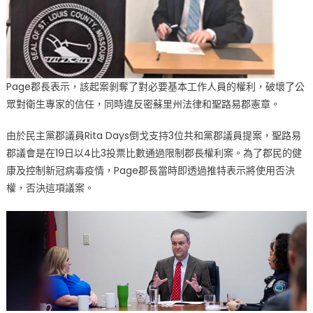
權〉
中
Page郡長表示，該起案剝奪了對必要基本工作人員的權利，破壞了公
眾對衛生專家的信任，同時違反密蘇里州法律和聖路易郡憲章。
由於民主黨郡議員Rita Days倒戈支持3位共和黨郡議員提案，聖路易
郡議會是在19日以4比3投票比數通過限制郡長權利案。為了郡民的健
康及控制新冠病毒疫情，Page郡長當時即透過推特表示將使用否決
權，否決這項議案。