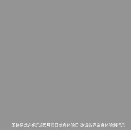
一晃三十年，初夏又相逢。中华日，等你来赴约 —— 密苏里植物
园“中华日三十周年特别报道（五）
筝声与琴韵交汇：刘励(Li Statler)与钢琴家Darek演绎一场古筝
与钢琴的精彩对话
跨越山海同此会，三十载再谱华章——密苏里植物园中华日盛典
圆满举行
圣路易龙舟俱乐部5月16日龙舟体验日 邀请各界亲身体验划行乐