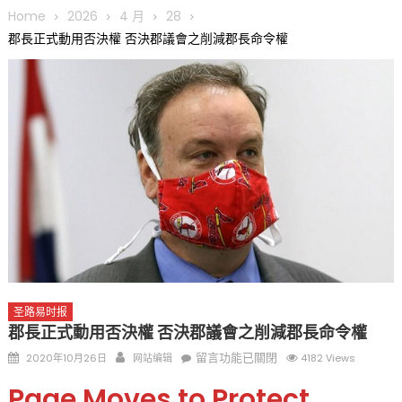
趣 + 水上竞速魅力
Home
2026
4 月
28
三十二载跨越时空的相逢
郡長正式動用否決權 否決郡議會之削減郡長命令權
执掌密苏里植物园近四十年 致力推动全球植物多样性研究与中美
合作 Peter Raven 博士逝世 享年89岁
一晃三十年，初夏又相逢。中华日，等你来赴约 —— 密苏里植物
园“中华日三十周年特别报道（五）
筝声与琴韵交汇：刘励(Li Statler)与钢琴家Darek演绎一场古筝
与钢琴的精彩对话
圣路易时报
郡長正式動用否決權 否決郡議會之削減郡長命令權
Posted
Author
在
留言功能已關閉
2020年10月26日
网站编辑
4182 Views
on
〈郡
Page Moves to Protect
長