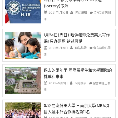
後
讓
(lottery)取消
現
錢
在
說
在
2021年1月10日
网站编辑
留言功能已關
開
話
〈卸
閉
始
申
任
對
請
在
OPT
H-
即
1月24日(周日) 哈佛老师免费英文写作
開
1B
移
课! 只办两场 错过可惜
刀〉
簽
民
中
證
政
在
2021年1月19日
网站编辑
留言功能已關
高
策
〈1
閉
薪
再
月
者
改
24
先
H-
日
過去的兩年里 國際留學生和大學面臨的
得〉
1B
(周
挑戰和未來
中
樂
日)
透
哈
在
2021年5月3日
网站编辑
留言功能已關
(lottery)
佛
〈過
閉
取
老
去
消〉
师
的
中
免
兩
聖路易密蘇里大學 – 南京大學 MBA項
费
年
目入選中外合作排名第11名
英
里
文
國
在